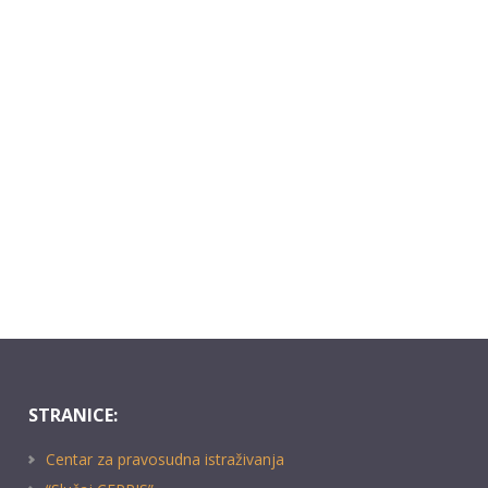
STRANICE:
Centar za pravosudna istraživanja