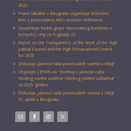
2025.
Pravni fakultet u Beogradu organizuje Intenzivni
kurs o pravosudnoj etici i pravnim veštinama
Saopštenje Radne grupe Nacionalnog konventa o
Evropskoj uniji za Poglavlje 23
Report on the Transparency of the Work of the High
Judicial Council and the High Prosecutorial Council
for 2025
Diskusija „Javnost rada pravosudnih saveta u Srbiji“
Objavljen CEPRIS-ov “Izveštaj o javnosti rada
Visokog saveta sudstva i Visokog saveta tužilaštva”
za 2025. godinu
Diskusija „Javnost rada pravosudnih saveta u Srbiji”
21. aprila u Beogradu