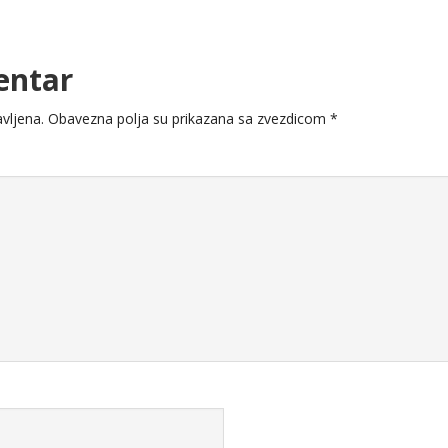
entar
vljena.
Obavezna polja su prikazana sa zvezdicom
*