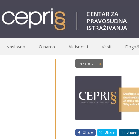
Naslovna
O nama
Aktivnosti
Vesti
Događa
Jun 23, 2016
CEPRIS
Share
Share
Share