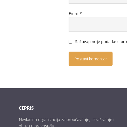
Email
*
Sačuvaj moje podatke u bro
CEPRIS
Nevladina organizacija za proučavanje, istraživanje i
obuku u pravosuđu