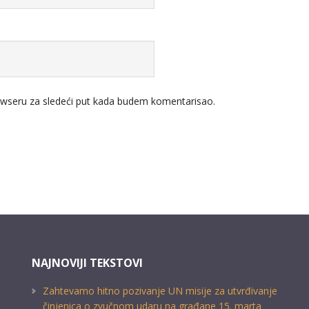
wseru za sledeći put kada budem komentarisao.
NAJNOVIJI TEKSTOVI
Zahtevamo hitno pozivanje UN misije za utvrđivanje
činjenica o zvučnom udaru na građane 15. marta