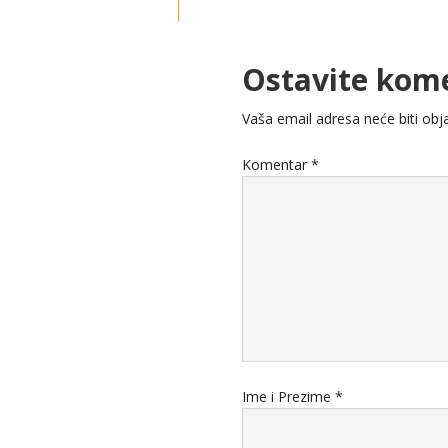
Ostavite kom
Vaša email adresa neće biti obja
Komentar
*
Ime i Prezime
*