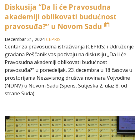
Diskusija “Da li će Pravosudna
akademiji oblikovati budućnost
pravosuđa?” u Novom Sadu
Decembar 21, 2024
CEPRIS
Centar za pravosudna istraživanja (CEPRIS) i Udruženje
građana Peščanik vas pozivaju na diskusiju „Da li će
Pravosudna akademiji oblikovati budućnost
pravosuđa?“ u ponedeljak, 23. decembra u 18 časova u
prostorijama Nezavisnog društva novinara Vojvodine
(NDNV) u Novom Sadu (Spens, Sutjeska 2, ulaz 8, od
strane Suda).