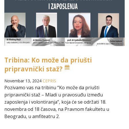
Tribina: Ko može da priušti
pripravnički staž?
Novembar 13, 2024
CEPRIS
Pozivamo vas na tribinu “Ko može da priušti
pripravnički staž – Mladi u pravosuđu između
zaposlenja i volontiranja”, koja će se održati 18.
novembra od 18 časova, na Pravnom fakultetu u
Beogradu, u amfiteatru 2.