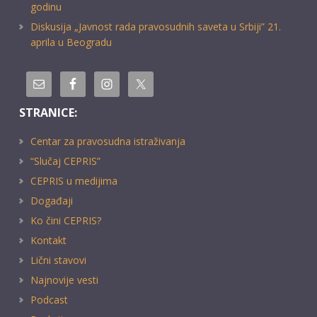
godinu
Diskusija „Javnost rada pravosudnih saveta u Srbiji” 21.
aprila u Beogradu
STRANICE:
Centar za pravosudna istraživanja
“Slučaj CEPRIS”
CEPRIS u medijima
Događaji
Ko čini CEPRIS?
Kontakt
Lični stavovi
Najnovije vesti
Podcast