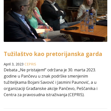
Tužilaštvo kao pretorijanska garda
April 3, 2023
CEPRIS
Debata „Ne pristajem!” održana je 30. marta 2023.
godine u Pančevu u znak podrške smenjenim
tužiteljkama Bojani Savović i Jasmini Paunović, a u
organizaciji Građanske akcije Pančevo, Peščanika i
Centra za pravosudna istraživanja (CEPRIS).