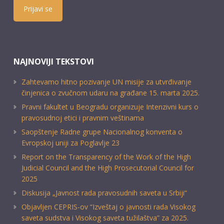
Prijavi se
NAJNOVIJI TEKSTOVI
Zahtevamo hitno pozivanje UN misije za utvrđivanje
činjenica o zvučnom udaru na građane 15. marta 2025.
Pravni fakultet u Beogradu organizuje Intenzivni kurs o
pravosudnoj etici i pravnim veštinama
Saopštenje Radne grupe Nacionalnog konventa o
Evropskoj uniji za Poglavlje 23
Report on the Transparency of the Work of the High
Judicial Council and the High Prosecutorial Council for
2025
Diskusija „Javnost rada pravosudnih saveta u Srbiji“
Objavljen CEPRIS-ov “Izveštaj o javnosti rada Visokog
saveta sudstva i Visokog saveta tužilaštva” za 2025.