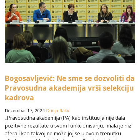
Bogosavljević: Ne sme se dozvoliti da
Pravosudna akademija vrši selekciju
kadrova
Decembar 17, 2024
Dunja Rakic
„Pravosudna akademija (PA) kao institucija nije dala
pozitivne rezultate u svom funkcionisanju, imala je niz
afera i kao takvoj ne može joj se u ovom trenutku