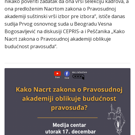
nikako poveriti zadatak da ona vrši selekciju kadrova, a
ona predloženim Nacrtom zakona o Pravosudnoj
akademiji suštinski vrši izbor pre izbora“, ističe danas
sudija Prvog osnovnog suda u Beogradu Vesna
Bogosavljević na diskusiji CEPRIS-a i Peščanika „Kako
Nacrt zakona o Pravosudnoj akademiji oblikuje
budućnost pravosuđa“.