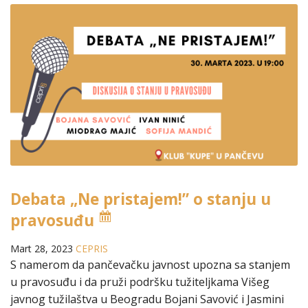
Debata „Ne pristajem!” o stanju u
pravosuđu
Mart 28, 2023
CEPRIS
S namerom da pančevačku javnost upozna sa stanjem
u pravosuđu i da pruži podršku tužiteljkama Višeg
javnog tužilaštva u Beogradu Bojani Savović i Jasmini