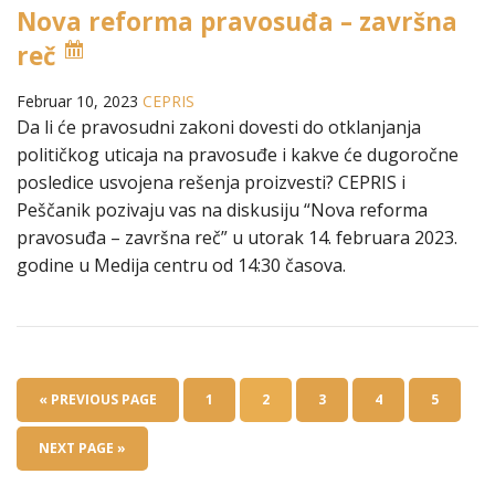
Nova reforma pravosuđa – završna
reč
Februar 10, 2023
CEPRIS
Da li će pravosudni zakoni dovesti do otklanjanja
političkog uticaja na pravosuđe i kakve će dugoročne
posledice usvojena rešenja proizvesti? CEPRIS i
Peščanik pozivaju vas na diskusiju “Nova reforma
pravosuđa – završna reč” u utorak 14. februara 2023.
godine u Medija centru od 14:30 časova.
« PREVIOUS PAGE
1
2
3
4
5
NEXT PAGE »