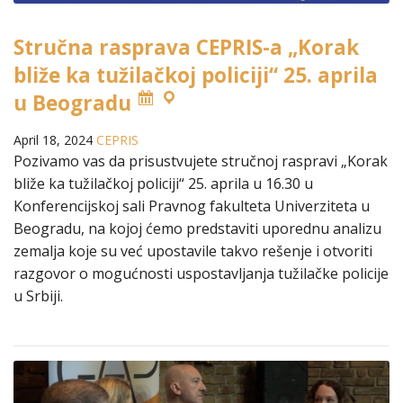
Stručna rasprava CEPRIS-a „Korak
bliže ka tužilačkoj policiji“ 25. aprila
u Beogradu
April 18, 2024
CEPRIS
Pozivamo vas da prisustvujete stručnoj raspravi „Korak
bliže ka tužilačkoj policiji“ 25. aprila u 16.30 u
Konferencijskoj sali Pravnog fakulteta Univerziteta u
Beogradu, na kojoj ćemo predstaviti uporednu analizu
zemalja koje su već upostavile takvo rešenje i otvoriti
razgovor o mogućnosti uspostavljanja tužilačke policije
u Srbiji.