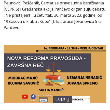
Paunović, Peščanik, Centar za pravosudna istraživanja
(CEPRIS) i Građanska akcija Pančevo organizuju debatu
„Ne pristajem!”, u četvrtak, 30. marta 2023. godine, od
19 časova u klubu „Kupe” (Ulica braće Jovanovića 5 u
Pančevu).