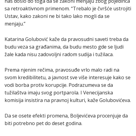
nas došlo do toga da se zakoni menjaju zbog pojedinca
sa retroaktivnom primenom. “Trebalo je čvršće ustrojiti
Ustav, kako zakoni ne bi tako lako mogli da se
menjaju.”
Katarina Golubović kaže da pravosudni saveti treba da
budu veza sa građanima, da budu mesto gde se ljudi
žale kada nisu zadovoljni radom sudija i tužilaca.
Prema njenim rečima, pravosuđe vrlo malo radi na
svom kredibilitetu, a javnost sve više interesuje kako se
vodi borba protiv korupcije. Podrazumeva se da
tužilaštva imaju svog portparola. I Venecijanska
komisija insistira na pravnoj kulturi, kaže Golubovićeva.
Da se osete efekti promena, Boljevićeva procenjuje da
biti potrebno pet do deset godina.