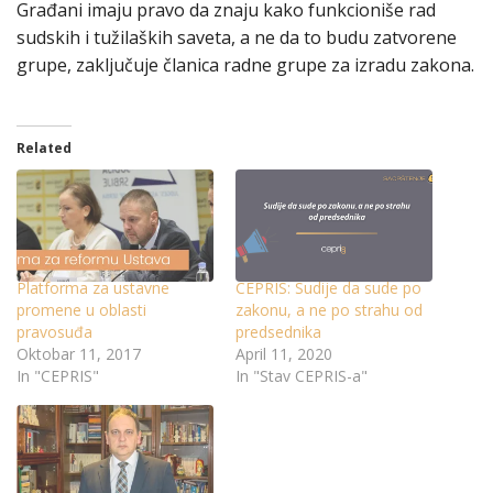
Građani imaju pravo da znaju kako funkcioniše rad
sudskih i tužilaških saveta, a ne da to budu zatvorene
grupe, zaključuje članica radne grupe za izradu zakona.
Related
Platforma za ustavne
CEPRIS: Sudije da sude po
promene u oblasti
zakonu, a ne po strahu od
pravosuđa
predsednika
Oktobar 11, 2017
April 11, 2020
In "CEPRIS"
In "Stav CEPRIS-a"