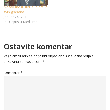
Nezavisnost sudija je pravo
svih građana
Januar 24, 2019
In "Cepris u Medijima"
Ostavite komentar
Vaša email adresa neće biti objavljena.
Obavezna polja su
prikazana sa zvezdicom
*
Komentar
*