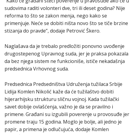
“Kako će građani steći poverenje u pravosuđe ako će u
sudovima raditi volonteri dve, tri ili deset godina? Nije
reforma to što se zakon menja, nego kako se
primenjuje. Neće se dobiti ništa novo što se tiče brzine
stizanja do pravde”, dodaje Petrović Škero.
Naglašava da je trebalo predložiti ponovno uvođenje
drugostepenog Upravnog suda, jer je praksa pokazala
da bez njega sistem ne funkcioniše, ističe nekadašnja
predsednica Vrhovnog suda.
Predsednica Predsedništva Udruženja tužilaca Srbije
Lidija Komlen Nikolić kaže da će tužilaštvo dobiti
hijerarhijsku strukturu sličnu vojnoj. Kada tužilački
savet dobije ovlašćenja, važno je da se pravilno i
primene. Građani su izgubili poverenje u provosuđe jer
promene traju 15 godina. Moglo je bolje, ali jedno je
papir, a primena je odlučujuća, dodaje Komlen