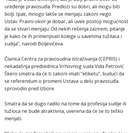
uređenje pravosuđa. Predlozi su dobri, ali mogu biti
bolji. Ipak, mnogo lakše se menjaju zakoni nego
Ustav. Pravni okvir je dobar, ali uvek postoji mogućnost
da se stvari menjaju. Od nekih rešenja zazirem, pitanje
je kako će ih primenjivati kolege u savetima tužilaca i
sudija”, navodi Boljevićeva.
Članica Centra za pravosudna istraživanja (CEPRIS) i
nekadašnja predsednica Vrhovnog suda Vida Petrović
Škero smatra da će ti zakoni imati “etiketu”, budući da
se referendum o promeni Ustava u delu pravosuđa
sprovodio pred izbore.
Smatra da se dugo radilo na tome da profesija sudije ili
tužioca ne bude atraktivna, uverena da će se to teško
menjati.