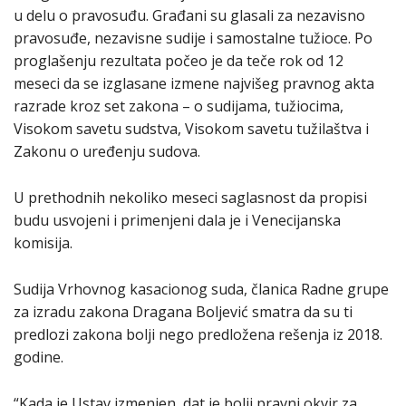
u delu o pravosuđu. Građani su glasali za nezavisno
pravosuđe, nezavisne sudije i samostalne tužioce. Po
proglašenju rezultata počeo je da teče rok od 12
meseci da se izglasane izmene najvišeg pravnog akta
razrade kroz set zakona – o sudijama, tužiocima,
Visokom savetu sudstva, Visokom savetu tužilaštva i
Zakonu o uređenju sudova.
U prethodnih nekoliko meseci saglasnost da propisi
budu usvojeni i primenjeni dala je i Venecijanska
komisija.
Sudija Vrhovnog kasacionog suda, članica Radne grupe
za izradu zakona Dragana Boljević smatra da su ti
predlozi zakona bolji nego predložena rešenja iz 2018.
godine.
“Kada je Ustav izmenjen, dat je bolji pravni okvir za