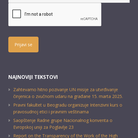
Prijavi se
NAJNOVIJI TEKSTOVI
Zahtevamo hitno pozivanje UN misije za utvrđivanje
činjenica o zvučnom udaru na građane 15. marta 2025.
Pravni fakultet u Beogradu organizuje Intenzivni kurs o
pravosudnoj etici i pravnim veštinama
Saopštenje Radne grupe Nacionalnog konventa o
Evropskoj uniji za Poglavlje 23
Report on the Transparency of the Work of the High