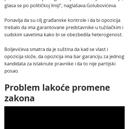
glasa se po političkoj liniji”, naglašava Golubovićeva.
Ponavlja da su cilj građanske kontrole i da bi opozicija
trebalo da ima garantovane predstavnike u tužilačkim i
sudskim savetima kako bi se obezbedila heterogenost.
Boljevićeva smatra da je suština da kad se vlast i
opozicija slože, da opozicija ima bar garanciju za jednog
kandidata za istaknute pravnike i da to nije partijski
posao.
Problem lakoće promene
zakona