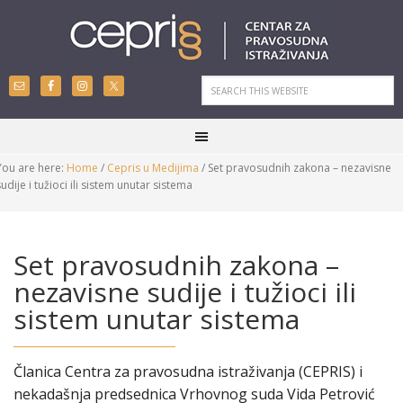
You are here:
Home
/
Cepris u Medijima
/
Set pravosudnih zakona – nezavisne
sudije i tužioci ili sistem unutar sistema
Set pravosudnih zakona –
nezavisne sudije i tužioci ili
sistem unutar sistema
Članica Centra za pravosudna istraživanja (CEPRIS) i
nekadašnja predsednica Vrhovnog suda Vida Petrović