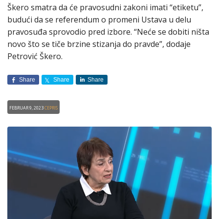
Škero smatra da će pravosudni zakoni imati “etiketu”,
budući da se referendum o promeni Ustava u delu
pravosuđa sprovodio pred izbore. “Neće se dobiti ništa
novo što se tiče brzine stizanja do pravde”, dodaje
Petrović Škero.
Share
Share
Share
Februar 9, 2023
CEPRIS