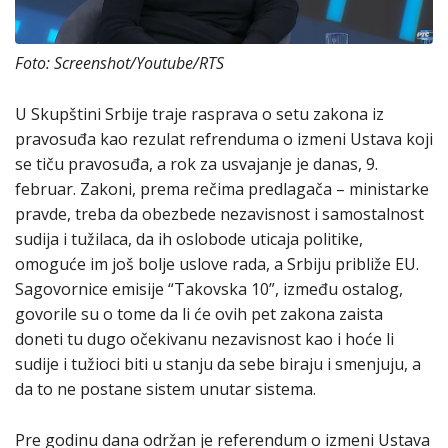
Foto: Screenshot/Youtube/RTS
U Skupštini Srbije traje rasprava o setu zakona iz
pravosuđa kao rezulat refrenduma o izmeni Ustava koji
se tiču pravosuđa, a rok za usvajanje je danas, 9.
februar. Zakoni, prema rečima predlagača – ministarke
pravde, treba da obezbede nezavisnost i samostalnost
sudija i tužilaca, da ih oslobode uticaja politike,
omoguće im još bolje uslove rada, a Srbiju približe EU.
Sagovornice emisije “Takovska 10”, između ostalog,
govorile su o tome da li će ovih pet zakona zaista
doneti tu dugo očekivanu nezavisnost kao i hoće li
sudije i tužioci biti u stanju da sebe biraju i smenjuju, a
da to ne postane sistem unutar sistema.
Pre godinu dana održan je referendum o izmeni Ustava