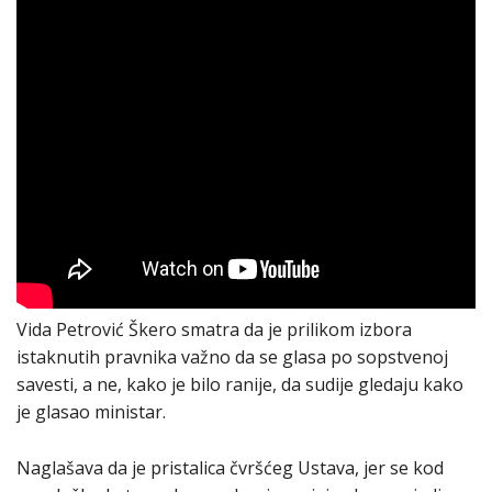
Vida Petrović Škero smatra da je prilikom izbora
istaknutih pravnika važno da se glasa po sopstvenoj
savesti, a ne, kako je bilo ranije, da sudije gledaju kako
je glasao ministar.
Naglašava da je pristalica čvršćeg Ustava, jer se kod