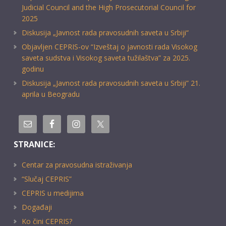
Judicial Council and the High Prosecutorial Council for
2025
Diskusija „Javnost rada pravosudnih saveta u Srbiji“
Objavljen CEPRIS-ov “Izveštaj o javnosti rada Visokog
saveta sudstva i Visokog saveta tužilaštva” za 2025.
godinu
Diskusija „Javnost rada pravosudnih saveta u Srbiji” 21.
aprila u Beogradu
STRANICE:
Centar za pravosudna istraživanja
“Slučaj CEPRIS”
CEPRIS u medijima
Događaji
Ko čini CEPRIS?