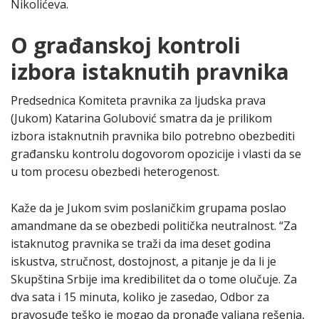
Nikolićeva.
O građanskoj kontroli
izbora istaknutih pravnika
Predsednica Komiteta pravnika za ljudska prava
(Jukom) Katarina Golubović smatra da je prilikom
izbora istaknutnih pravnika bilo potrebno obezbediti
građansku kontrolu dogovorom opozicije i vlasti da se
u tom procesu obezbedi heterogenost.
Kaže da je Jukom svim poslaničkim grupama poslao
amandmane da se obezbedi politička neutralnost. “Za
istaknutog pravnika se traži da ima deset godina
iskustva, stručnost, dostojnost, a pitanje je da li je
Skupština Srbije ima kredibilitet da o tome olučuje. Za
dva sata i 15 minuta, koliko je zasedao, Odbor za
pravosuđe teško je mogao da pronađe valjana rešenja,