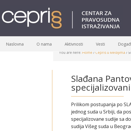
Naslovna
O nama
Aktivnosti
Vesti
Događa
You are here:
Home
/
Cepris u Medijima
/
Sl
Slađana Panto
specijalizovan
Prilikom postupanja po SLA
jednog suda u Srbiji, da po
specijalizovane sudije sa 
sudija Višeg suda u Beogra