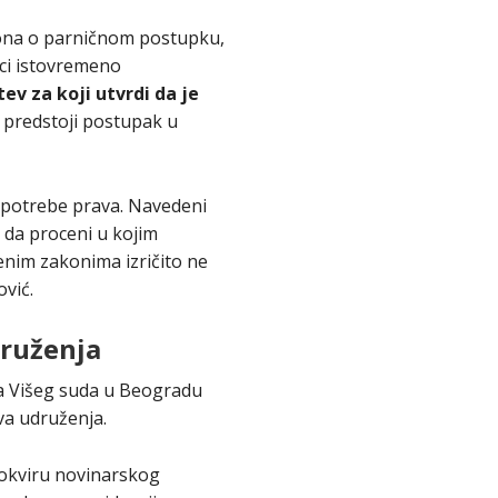
kona o parničnom postupku,
ci istovremeno
v za koji utvrdi da je
 predstoji postupak u
oupotrebe prava. Navedeni
 da proceni u kojim
nim zakonima izričito ne
vić.
druženja
a Višeg suda u Beogradu
va udruženja.
 okviru novinarskog