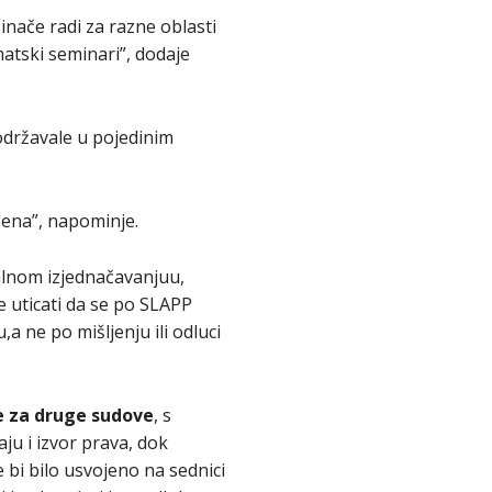
inače radi za razne oblasti
atski seminari”, dodaje
održavale u pojedinim
ćena”, napominje.
alnom izjednačavanjuu,
e uticati da se po SLAPP
 ne po mišljenju ili odluci
će za druge sudove
, s
u i izvor prava, dok
 bi bilo usvojeno na sednici