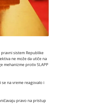
a pravni sistem Republike
rektiva ne može da utiče na
uge mehanizme protiv SLAPP
 se na vreme reagovalo i
aničavaju pravo na pristup