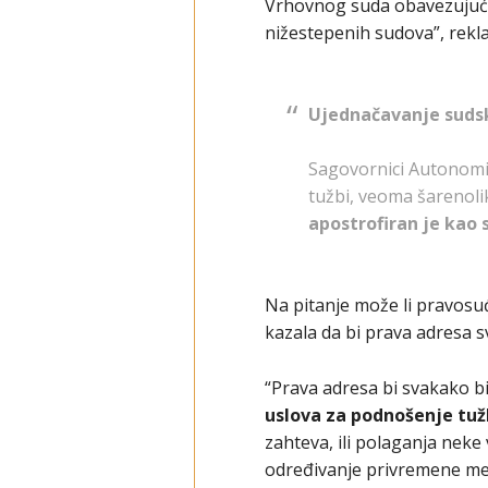
Vrhovnog suda obavezujuće j
nižestepenih sudova”, rekla
Ujednačavanje suds
Sagovornici Autonomij
tužbi, veoma šarenolik
apostrofiran je kao 
Na pitanje može li pravosuđ
kazala da bi prava adresa 
“Prava adresa bi svakako b
uslova za podnošenje tu
zahteva, ili polaganja neke 
određivanje privremene mer