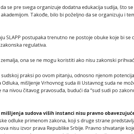
 da se pre svega organizuje dodatna edukacija sudija, što se 
akademijom. Takođe, bilo bi poželjno da se organizuju i tem
nju SLAPP postupaka trenutno ne postoje obuke koje bi se 
i zakonska regulativa.
h zemalja, ona se ne mogu koristiti ako nisu zakonski prihva
 u sudskoj praksi po ovom pitanju, odnosno njenom potencij
da Odluka, mišljenje Vrhovnog suda ili Ustavnog suda ne mož
na nivou čitavog pravosuđa, budući da “sud sudi po zakonu,a
li mišljenja sudova viših instanci nisu pravno obavezuju
ke odluke primenom zakona, koji s druge strane predstavljaj
ova nisu izvor prava Republike Srbije. Pravno shvatanje koje