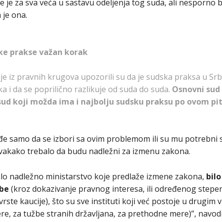
e za sva veća u sastavu odeljenja tog suda, ali nesporno bi 
 je ona.
ke prakse važan korak
e iz pravnih krugova upozorili su da je sudska praksa u Srbi
a i da se poprilično razlikuje od suda do suda.
Osnovni sud
sud koji možda ima i najbolju sudsku praksu po ovom pi
e samo da se izbori sa ovim problemom ili su mu potrebni sa
svakako trebalo da budu nadležni za izmenu zakona.
ilo nadležno ministarstvo koje predlaže izmene zakona,
bil
žbe
(kroz dokazivanje pravnog interesa, ili određenog step
vrste kaucije), što su sve instituti koji već postoje u drugi
e, za tužbe stranih državljana, za prethodne mere)”, navodi