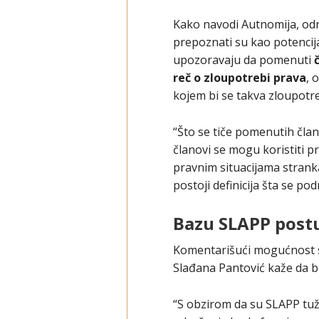
Kako navodi Autnomija, od
prepoznati su kao potencij
upozoravaju da pomenuti
reč o zloupotrebi prava
, 
kojem bi se takva zloupotre
“Što se tiče pomenutih član
članovi se mogu koristiti p
pravnim situacijama stran
postoji definicija šta se p
Bazu SLAPP postu
Komentarišući mogućnost s
Slađana Pantović kaže da b
“S obzirom da su SLAPP tuž