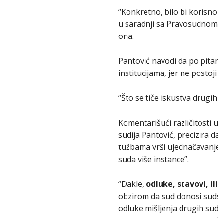
“Konkretno, bilo bi korisno
u saradnji sa Pravosudnom 
ona.
Pantović navodi da po pita
institucijama, jer ne postoj
“Što se tiče iskustva drugi
Komentarišući različitosti
sudija Pantović, precizira 
tužbama vrši ujednačavanje 
suda više instance”.
“Dakle,
odluke, stavovi, i
obzirom da sud donosi suds
odluke mišljenja drugih sud