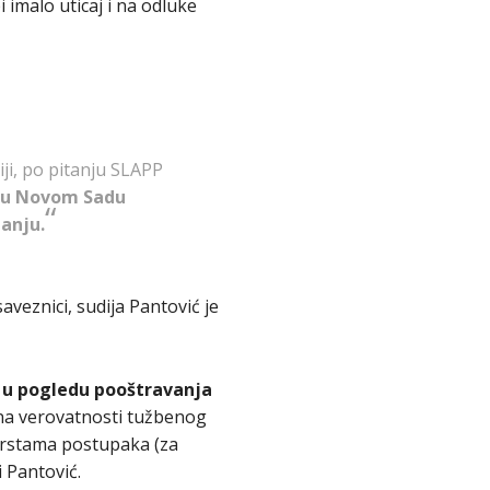
imalo uticaj i na odluke
ji, po pitanju SLAPP
 u Novom Sadu
tanju.
veznici, sudija Pantović je
o u pogledu pooštravanja
ena verovatnosti tužbenog
m vrstama postupaka (za
 Pantović.