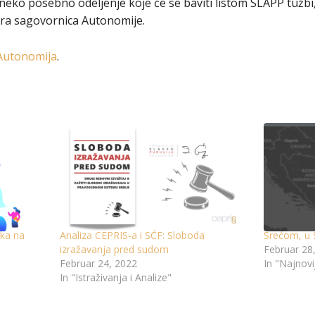
eko posebno odeljenje koje će se baviti listom SLAPP tužb
tra sagovornica Autonomije.
Autonomija
.
ska na
Analiza CEPRIS-a i SĆF: Sloboda
Srećom, u S
izražavanja pred sudom
Februar 28
Februar 24, 2022
In "Najnovi
In "Istraživanja i Analize"