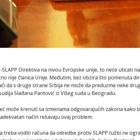
-SLAPP Direktiva na nivou Evropske unije, to neće uticati n
utno nije članica Unije. Međutim, bez obzira što pomenuta di
nači da s druge strane Srbija ne može da preduzme neke dr
 sudija Slađana Pantović iz Višeg suda u Beogradu.
već može krenuti sa izmenama odgovarajućih zakona kako bi
adekvatan način rešavaju ovaj problem.
a treba voditi računa da odredbe protiv SLAPP tužbi ne ogr