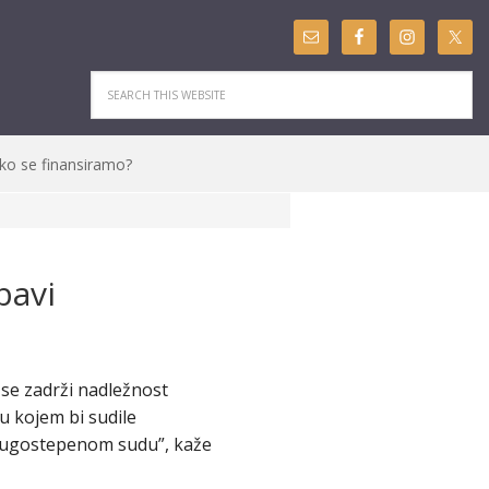
ko se finansiramo?
bavi
 se zadrži nadležnost
u kojem bi sudile
 drugostepenom sudu”, kaže