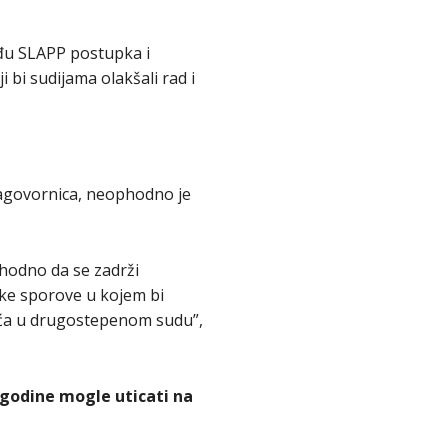
među SLAPP postupka i
 bi sudijama olakšali rad i
sagovornica, neophodno je
shodno da se zadrži
ske sporove u kojem bi
veća u drugostepenom sudu”,
godine mogle uticati na