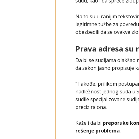
sudu, kao i da spreče zloup
Na to su u ranijim tekstovi
legitimne tužbe za povredu 
obezbedili da se ovakve z
Prava adresa su 
Da bi se sudijama olakšao
da zakon jasno propisuje 
“Takođe, prilikom postupan
nadležnost jednog suda u Sr
sudile specijalizovane sudi
precizira ona.
Kaže i da bi
preporuke kom
rešenje problema
.