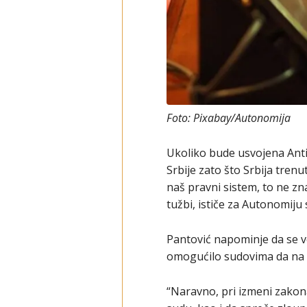
Foto: Pixabay/Autonomija
Ukoliko bude usvojena Anti
Srbije zato što Srbija tren
naš pravni sistem, to ne z
tužbi, ističe za Autonomiju
Pantović napominje da se 
omogućilo sudovima da na 
“Naravno, pri izmeni zakon