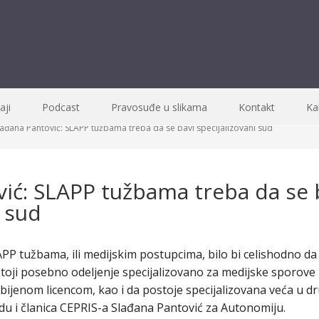
ji
Podcast
Pravosuđe u slikama
Kontakt
Ka
ađana Pantović: SLAPP tužbama treba da se bavi specijalizovani sud
vić: SLAPP tužbama treba da se 
i sud
PP tužbama, ili medijskim postupcima, bilo bi celishodno da
stoji posebno odeljenje specijalizovano za medijske sporove 
dobijenom licencom, kao i da postoje specijalizovana veća u
du i članica CEPRIS-a Slađana Pantović za Autonomiju.