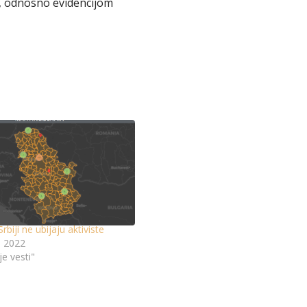
i, odnosno evidencijom
rbiji ne ubijaju aktiviste
, 2022
je vesti"