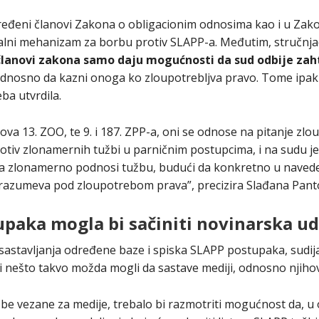
ređeni članovi Zakona o obligacionim odnosima kao i u Za
alni mehanizam za borbu protiv SLAPP-a. Međutim, stručnja
članovi zakona samo daju mogućnosti da sud odbije zahte
odnosno da kazni onoga ko zloupotrebljva pravo. Tome ipak
ba utvrdila.
ova 13. ZOO, te 9. i 187. ZPP-a, oni se odnose na pitanje zl
rotiv zlonamernih tužbi u parničnim postupcima, i na sudu je
ka zlonamerno podnosi tužbu, budući da konkretno u navede
odrazumeva pod zloupotrebom prava”, precizira Slađana Panto
paka mogla bi sačiniti novinarska u
astavljanja određene baze i spiska SLAPP postupaka, sudij
i nešto takvo možda mogli da sastave mediji, odnosno njiho
be vezane za medije, trebalo bi razmotriti mogućnost da, u