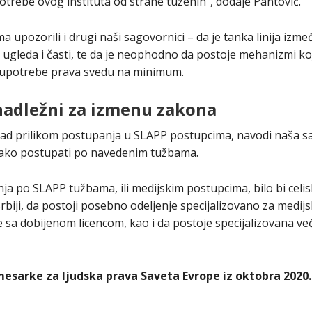
otrebe ovog instituta od strane tuženih”, dodaje Pantović.
ma upozorili i drugi naši sagovornici – da je tanka linija iz
ugleda i časti, te da je neophodno da postoje mehanizmi koji
loupotrebe prava svedu na minimum.
nadležni za izmenu zakona
 rad prilikom postupanja u SLAPP postupcima, navodi naša 
kako postupati po navedenim tužbama.
ja po SLAPP tužbama, ili medijskim postupcima, bilo bi celi
biji, da postoji posebno odeljenje specijalizovano za medij
je sa dobijenom licencom, kao i da postoje specijalizovana 
esarke za ljudska prava Saveta Evrope iz oktobra 2020.