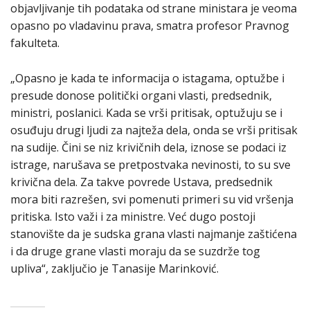
objavljivanje tih podataka od strane ministara je veoma
opasno po vladavinu prava, smatra profesor Pravnog
fakulteta.
„Opasno je kada te informacija o istagama, optužbe i
presude donose politički organi vlasti, predsednik,
ministri, poslanici. Kada se vrši pritisak, optužuju se i
osuđuju drugi ljudi za najteža dela, onda se vrši pritisak
na sudije. Čini se niz krivičnih dela, iznose se podaci iz
istrage, narušava se pretpostvaka nevinosti, to su sve
krivična dela. Za takve povrede Ustava, predsednik
mora biti razrešen, svi pomenuti primeri su vid vršenja
pritiska. Isto važi i za ministre. Već dugo postoji
stanovište da je sudska grana vlasti najmanje zaštićena
i da druge grane vlasti moraju da se suzdrže tog
upliva“, zaključio je Tanasije Marinković.