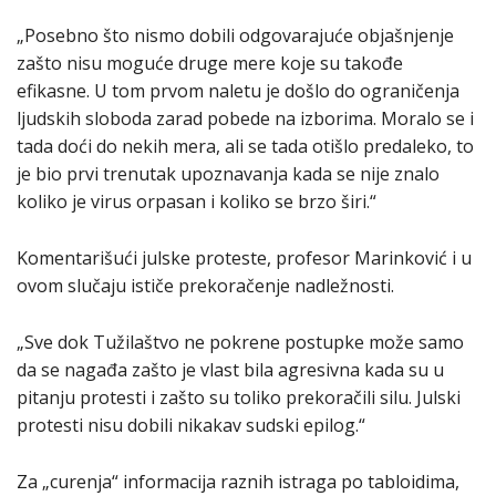
„Posebno što nismo dobili odgovarajuće objašnjenje
zašto nisu moguće druge mere koje su takođe
efikasne. U tom prvom naletu je došlo do ograničenja
ljudskih sloboda zarad pobede na izborima. Moralo se i
tada doći do nekih mera, ali se tada otišlo predaleko, to
je bio prvi trenutak upoznavanja kada se nije znalo
koliko je virus orpasan i koliko se brzo širi.“
Komentarišući julske proteste, profesor Marinković i u
ovom slučaju ističe prekoračenje nadležnosti.
„Sve dok Tužilaštvo ne pokrene postupke može samo
da se nagađa zašto je vlast bila agresivna kada su u
pitanju protesti i zašto su toliko prekoračili silu. Julski
protesti nisu dobili nikakav sudski epilog.“
Za „curenja“ informacija raznih istraga po tabloidima,