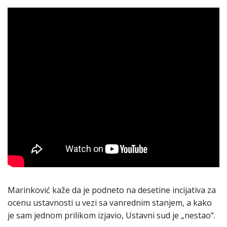
Marinković kaže da je podneto na desetine incijativa za
ocenu ustavnosti u vezi sa vanrednim stanjem, a kako
je sam jednom prilikom izjavio, Ustavni sud je „nestao“.