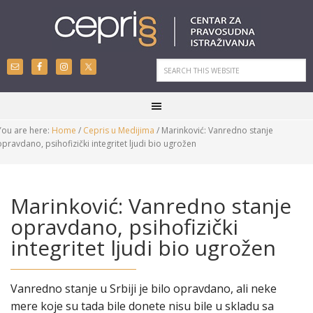
You are here:
Home
/
Cepris u Medijima
/
Marinković: Vanredno stanje
opravdano, psihofizički integritet ljudi bio ugrožen
Marinković: Vanredno stanje
opravdano, psihofizički
integritet ljudi bio ugrožen
Vanredno stanje u Srbiji je bilo opravdano, ali neke
mere koje su tada bile donete nisu bile u skladu sa