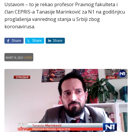
Ustavom – to je rekao profesor Pravnog fakulteta i
član CEPRIS-a Tanasije Marinković za N1 na godišnjicu
proglašenja vanrednog stanja u Srbiji zbog
koronavirusa.
Share
Share
Share
Mart 16, 2021
CEPRIS