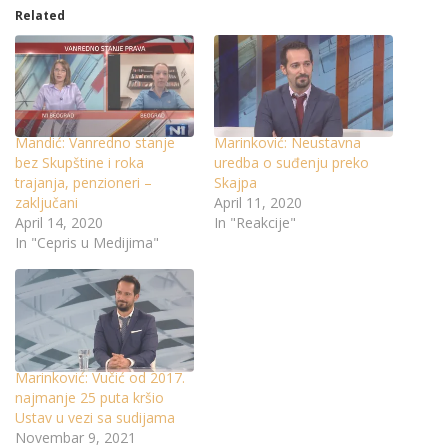
Related
Mandić: Vanredno stanje
Marinković: Neustavna
bez Skupštine i roka
uredba o suđenju preko
trajanja, penzioneri –
Skajpa
zaključani
April 11, 2020
April 14, 2020
In "Reakcije"
In "Cepris u Medijima"
Marinković: Vučić od 2017.
najmanje 25 puta kršio
Ustav u vezi sa sudijama
Novembar 9, 2021