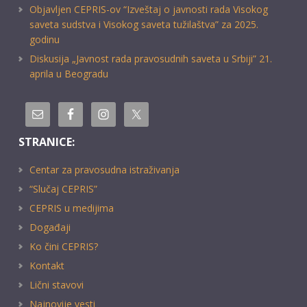
Objavljen CEPRIS-ov “Izveštaj o javnosti rada Visokog
saveta sudstva i Visokog saveta tužilaštva” za 2025.
godinu
Diskusija „Javnost rada pravosudnih saveta u Srbiji” 21.
aprila u Beogradu
STRANICE:
Centar za pravosudna istraživanja
“Slučaj CEPRIS”
CEPRIS u medijima
Događaji
Ko čini CEPRIS?
Kontakt
Lični stavovi
Najnovije vesti