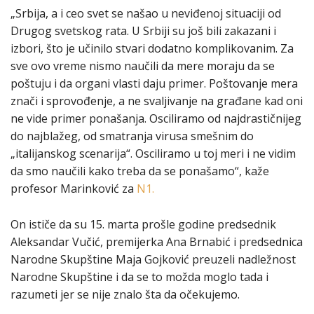
„Srbija, a i ceo svet se našao u neviđenoj situaciji od
Drugog svetskog rata. U Srbiji su još bili zakazani i
izbori, što je učinilo stvari dodatno komplikovanim. Za
sve ovo vreme nismo naučili da mere moraju da se
poštuju i da organi vlasti daju primer. Poštovanje mera
znači i sprovođenje, a ne svaljivanje na građane kad oni
ne vide primer ponašanja. Osciliramo od najdrastičnijeg
do najblažeg, od smatranja virusa smešnim do
„italijanskog scenarija“. Osciliramo u toj meri i ne vidim
da smo naučili kako treba da se ponašamo“, kaže
profesor Marinković za
N1.
On ističe da su 15. marta prošle godine predsednik
Aleksandar Vučić, premijerka Ana Brnabić i predsednica
Narodne Skupštine Maja Gojković preuzeli nadležnost
Narodne Skupštine i da se to možda moglo tada i
razumeti jer se nije znalo šta da očekujemo.