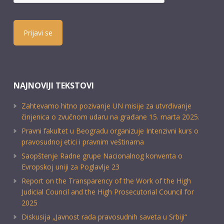
Prijavi se
NAJNOVIJI TEKSTOVI
Zahtevamo hitno pozivanje UN misije za utvrđivanje
činjenica o zvučnom udaru na građane 15. marta 2025.
Pravni fakultet u Beogradu organizuje Intenzivni kurs o
pravosudnoj etici i pravnim veštinama
Saopštenje Radne grupe Nacionalnog konventa o
Evropskoj uniji za Poglavlje 23
Report on the Transparency of the Work of the High
Judicial Council and the High Prosecutorial Council for
2025
Diskusija „Javnost rada pravosudnih saveta u Srbiji“