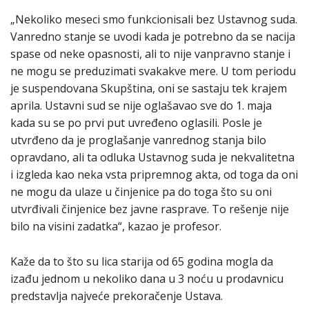
„Nekoliko meseci smo funkcionisali bez Ustavnog suda.
Vanredno stanje se uvodi kada je potrebno da se nacija
spase od neke opasnosti, ali to nije vanpravno stanje i
ne mogu se preduzimati svakakve mere. U tom periodu
je suspendovana Skupština, oni se sastaju tek krajem
aprila. Ustavni sud se nije oglašavao sve do 1. maja
kada su se po prvi put uvređeno oglasili. Posle je
utvrđeno da je proglašanje vanrednog stanja bilo
opravdano, ali ta odluka Ustavnog suda je nekvalitetna
i izgleda kao neka vsta pripremnog akta, od toga da oni
ne mogu da ulaze u činjenice pa do toga što su oni
utvrđivali činjenice bez javne rasprave. To rešenje nije
bilo na visini zadatka“, kazao je profesor.
Kaže da to što su lica starija od 65 godina mogla da
izađu jednom u nekoliko dana u 3 noću u prodavnicu
predstavlja najveće prekoračenje Ustava.