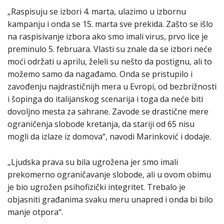
„Raspisuju se izbori 4. marta, ulazimo u izbornu
kampanju i onda se 15. marta sve prekida. Zašto se išlo
na raspisivanje izbora ako smo imali virus, prvo lice je
preminulo 5. februara. Vlasti su znale da se izbori neće
moći održati u aprilu, želeli su nešto da postignu, ali to
možemo samo da nagađamo. Onda se pristupilo i
zavođenju najdrastičnijh mera u Evropi, od bezbrižnosti
i šopinga do italijanskog scenarija i toga da neće biti
dovoljno mesta za sahrane. Zavode se drastične mere
ograničenja slobode kretanja, da stariji od 65 nisu
mogli da izlaze iz domova“, navodi Marinković i dodaje.
„Ljudska prava su bila ugrožena jer smo imali
prekomerno ograničavanje slobode, ali u ovom obimu
je bio ugrožen psihofizički integritet. Trebalo je
objasniti građanima svaku meru unapred i onda bi bilo
manje otpora“.