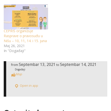
CEPRIS organizuje
Rasprave o pravosuđu u
Nišu – 10, 11, 14. i 15. juna
Maj 26, 2021
In "Događaji"
Septembar 13, 2021
Septembar 14, 2021
from
to
Događaji
Map
Open in app