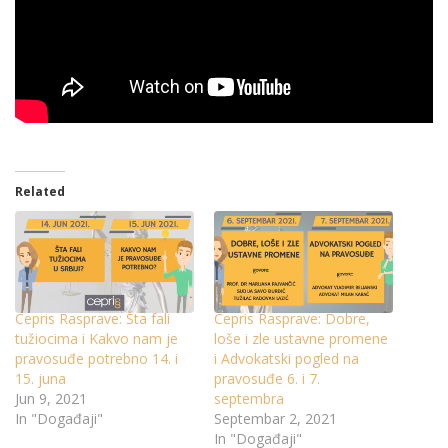
Related
Cepris Rasprave: Šta fali
Cepris Rasprave: Dobre,
tužiocima i Kakvo nam je
loše i zle ustavne promene
pravosuđe potrebno 14. i
i Advokatski pogled na
15. juna
pravosuđe 6. i 7.
Jun 9, 2021
septembra
In "Događaji"
Septembar 2, 2021
In "Događaji"