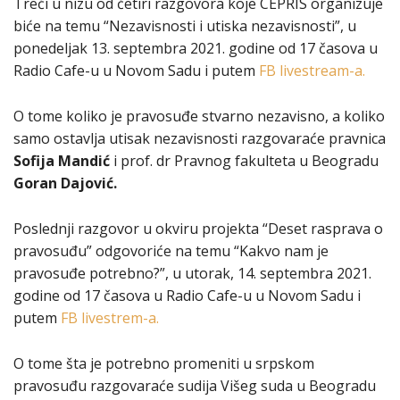
Treći u nizu od četiri razgovora koje CEPRIS organizuje
biće na temu “Nezavisnosti i utiska nezavisnosti”, u
ponedeljak 13. septembra 2021. godine od 17 časova u
Radio Cafe-u u Novom Sadu i putem
FB livestream-a.
O tome koliko je pravosuđe stvarno nezavisno, a koliko
samo ostavlja utisak nezavisnosti razgovaraće pravnica
Sofija Mandić
i prof. dr Pravnog fakulteta u Beogradu
Goran Dajović.
Poslednji razgovor u okviru projekta “Deset rasprava o
pravosuđu” odgovoriće na temu “Kakvo nam je
pravosuđe potrebno?”, u utorak, 14. septembra 2021.
godine od 17 časova u Radio Cafe-u u Novom Sadu i
putem
FB livestrem-a.
O tome šta je potrebno promeniti u srpskom
pravosuđu razgovaraće sudija Višeg suda u Beogradu