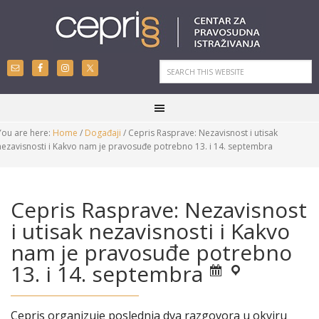
You are here:
Home
/
Događaji
/
Cepris Rasprave: Nezavisnost i utisak
nezavisnosti i Kakvo nam je pravosuđe potrebno 13. i 14. septembra
Cepris Rasprave: Nezavisnost
i utisak nezavisnosti i Kakvo
nam je pravosuđe potrebno
13. i 14. septembra
Cepris organizuje poslednja dva razgovora u okviru