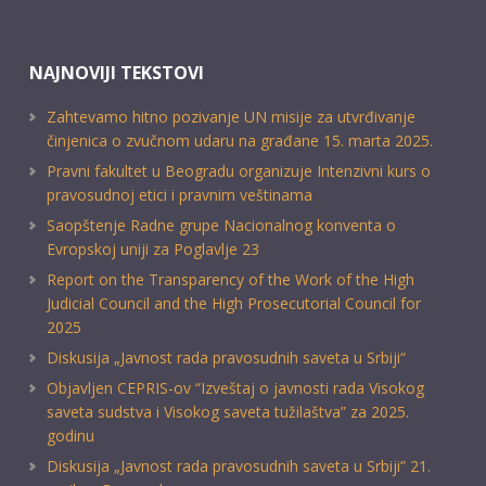
NAJNOVIJI TEKSTOVI
Zahtevamo hitno pozivanje UN misije za utvrđivanje
činjenica o zvučnom udaru na građane 15. marta 2025.
Pravni fakultet u Beogradu organizuje Intenzivni kurs o
pravosudnoj etici i pravnim veštinama
Saopštenje Radne grupe Nacionalnog konventa o
Evropskoj uniji za Poglavlje 23
Report on the Transparency of the Work of the High
Judicial Council and the High Prosecutorial Council for
2025
Diskusija „Javnost rada pravosudnih saveta u Srbiji“
Objavljen CEPRIS-ov “Izveštaj o javnosti rada Visokog
saveta sudstva i Visokog saveta tužilaštva” za 2025.
godinu
Diskusija „Javnost rada pravosudnih saveta u Srbiji” 21.