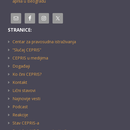
aprila u Beogradu
STRANICE:
Centar za pravosudna istraživanja
“Slučaj CEPRIS”
CEPRIS u medijima
Događaji
Ko čini CEPRIS?
Kontakt
Lični stavovi
Najnovije vesti
Podcast
Reakcije
Stav CEPRIS-a