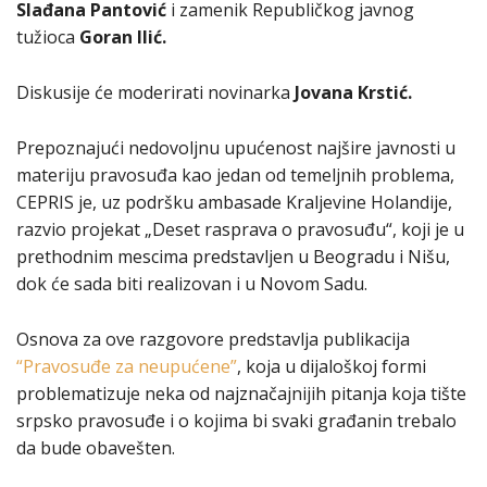
Slađana Pantović
i zamenik Republičkog javnog
tužioca
Goran Ilić.
Diskusije će moderirati novinarka
Jovana Krstić.
Prepoznajući nedovoljnu upućenost najšire javnosti u
materiju pravosuđa kao jedan od temeljnih problema,
CEPRIS je, uz podršku ambasade Kraljevine Holandije,
razvio projekat „Deset rasprava o pravosuđu“, koji je u
prethodnim mescima predstavljen u Beogradu i Nišu,
dok će sada biti realizovan i u Novom Sadu.
Osnova za ove razgovore predstavlja publikacija
“Pravosuđe za neupućene”
, koja u dijaloškoj formi
problematizuje neka od najznačajnijih pitanja koja tište
srpsko pravosuđe i o kojima bi svaki građanin trebalo
da bude obavešten.