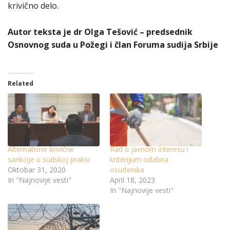
krivično delo.
Autor teksta je dr Olga Tešović – predsednik
Osnovnog suda u Požegi i član Foruma sudija Srbije
Related
Alternativne krivične
Rad u javnom interesu i
sankcije u sudskoj praksi
kriterijum odabira
Oktobar 31, 2020
osuđenika
In "Najnovije vesti"
April 18, 2023
In "Najnovije vesti"