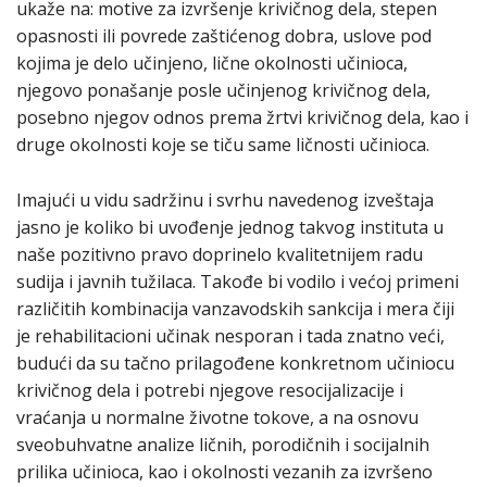
ukaže na: motive za izvršenje krivičnog dela, stepen
opasnosti ili povrede zaštićenog dobra, uslove pod
kojima je delo učinjeno, lične okolnosti učinioca,
njegovo ponašanje posle učinjenog krivičnog dela,
posebno njegov odnos prema žrtvi krivičnog dela, kao i
druge okolnosti koje se tiču same ličnosti učinioca.
Imajući u vidu sadržinu i svrhu navedenog izveštaja
jasno je koliko bi uvođenje jednog takvog instituta u
naše pozitivno pravo doprinelo kvalitetnijem radu
sudija i javnih tužilaca. Takođe bi vodilo i većoj primeni
različitih kombinacija vanzavodskih sankcija i mera čiji
je rehabilitacioni učinak nesporan i tada znatno veći,
budući da su tačno prilagođene konkretnom učiniocu
krivičnog dela i potrebi njegove resocijalizacije i
vraćanja u normalne životne tokove, a na osnovu
sveobuhvatne analize ličnih, porodičnih i socijalnih
prilika učinioca, kao i okolnosti vezanih za izvršeno