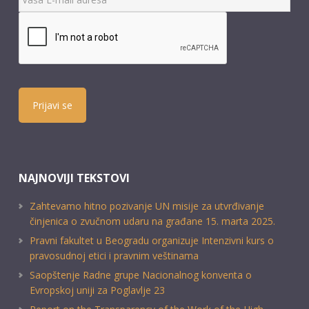
Prijavi se
NAJNOVIJI TEKSTOVI
Zahtevamo hitno pozivanje UN misije za utvrđivanje
činjenica o zvučnom udaru na građane 15. marta 2025.
Pravni fakultet u Beogradu organizuje Intenzivni kurs o
pravosudnoj etici i pravnim veštinama
Saopštenje Radne grupe Nacionalnog konventa o
Evropskoj uniji za Poglavlje 23