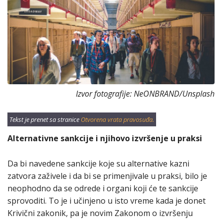
Izvor fotografije: NeONBRAND/Unsplash
Tekst je prenet sa stranice
Otvorena vrata pravosuđa.
Alternativne sankcije i njihovo izvršenje u praksi
Da bi navedene sankcije koje su alternative kazni
zatvora zaživele i da bi se primenjivale u praksi, bilo je
neophodno da se odrede i organi koji će te sankcije
sprovoditi. To je i učinjeno u isto vreme kada je donet
Krivični zakonik, pa je novim Zakonom o izvršenju