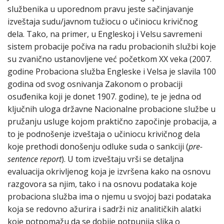
službenika u uporednom pravu jeste sačinjavanje
izveštaja sudu/javnom tužiocu o učiniocu krivičnog
dela. Tako, na primer, u Engleskoj i Velsu savremeni
sistem probacije počiva na radu probacionih službi koje
su zvanično ustanovljene već početkom XX veka (2007.
godine Probaciona služba Engleske i Velsa je slavila 100
godina od svog osnivanja Zakonom o probaciji
osuđenika koji je donet 1907. godine), te je jedna od
ključnih uloga državne Nacionalne probacione službe u
pružanju usluge kojom praktično započinje probacija, a
to je podnošenje izveštaja o učiniocu krivičnog dela
koje prethodi donošenju odluke suda o sankciji (
pre-
sentence report
). U tom izveštaju vrši se detaljna
evaluacija okrivljenog koja je izvršena kako na osnovu
razgovora sa njim, tako i na osnovu podataka koje
probaciona služba ima o njemu u svojoj bazi podataka
koja se redovno ažurira i sadrži niz analitičkih alatki
koje potpomažu da se dobije potpunija slika o