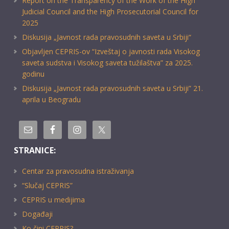
Report on the Transparency of the Work of the High
Judicial Council and the High Prosecutorial Council for
2025
Diskusija „Javnost rada pravosudnih saveta u Srbiji“
Objavljen CEPRIS-ov “Izveštaj o javnosti rada Visokog
saveta sudstva i Visokog saveta tužilaštva” za 2025.
godinu
Diskusija „Javnost rada pravosudnih saveta u Srbiji” 21.
aprila u Beogradu
STRANICE:
Centar za pravosudna istraživanja
“Slučaj CEPRIS”
CEPRIS u medijima
Događaji
Ko čini CEPRIS?