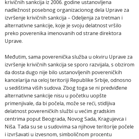
krivičnih sankcija iz 2006. godine ustanovljena
nadležnost posebnog organizacionog dela Uprave za
izvršenje krivičnih sankcija – Odeljenja za tretman i
alternativne sankcije, koje je svoju delatnost vršilo
preko poverenika imenovanih od strane direktora
Uprave.
Međutim, sama poverenička služba u okviru Uprave za
izvršenje krivičnih sankcija se sporo razvijala, s obzirom
da dosta dugo nije bilo ustanovljenih povereničkih
kancelarija na celoj teritoriji Republike Srbije, odnosno
u sedištima viših sudova. Zbog toga se ni predviđene
alternativne sankcije nisu u početku uopšte
primenjivale, da bi počela, može se reći, stidljiva
delatnost povereničkih službi u većim gradskim
centrima poput Beograda, Novog Sada, Kragujevca i
Niša. Tada su se u sudovima sa njihove teritorije počele
i izvršavati u izvesnom, simboličnom procentu