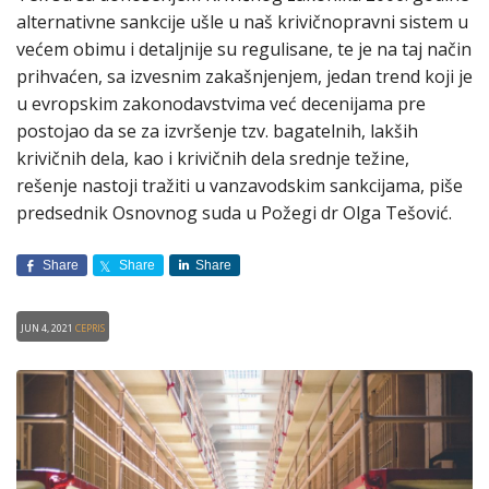
alternativne sankcije ušle u naš krivičnopravni sistem u
većem obimu i detaljnije su regulisane, te je na taj način
prihvaćen, sa izvesnim zakašnjenjem, jedan trend koji je
u evropskim zakonodavstvima već decenijama pre
postojao da se za izvršenje tzv. bagatelnih, lakših
krivičnih dela, kao i krivičnih dela srednje težine,
rešenje nastoji tražiti u vanzavodskim sankcijama, piše
predsednik Osnovnog suda u Požegi dr Olga Tešović.
Share
Share
Share
Jun 4, 2021
CEPRIS