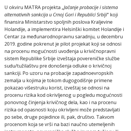
U okviru MATRA projekta „
Jačanje probacije i sistema
alternativnih sankcija u Crnoj Gori i Republici Srbiji
“ koji
finansira Ministarstvo spoljnih poslova Kraljevine
Holandije, a implementira Helsinški komitet Holandije i
Centar za međunarodnopravnu saradnju, u decembru
2019. godine pokrenut je pilot projekat koji se odnosi
na procenu mogućnosti uvođenja u krivičnopravni
sistem Republike Srbije izveštaja povereničke službe
sudu/tužilaštvu pre donošenja odluke o krivičnoj
sankciji. Po uzoru na probacije zapadnoevropskih
zemalja u kojima je tokom dugogodišnje primene
pokazao višestruku korist, izveštaj se odnosi na
procenu rizika kod okrivljenog u pogledu mogućnosti
ponovnog činjenja krivičnog dela, kao i na procenu
rizika od opasnosti koju okrivljeni može predstavljati
po sebe, druge pojedince ili, pak, društvo. Takvom
procenom koja se vrši na bazi naučno utemeljenih