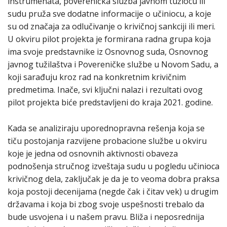
instrumenata, poverenička služba javnom tužiocu ili
sudu pruža sve dodatne informacije o učiniocu, a koje
su od značaja za odlučivanje o krivičnoj sankciji ili meri.
U okviru pilot projekta je formirana radna grupa koja
ima svoje predstavnike iz Osnovnog suda, Osnovnog
javnog tužilaštva i Povereničke službe u Novom Sadu, a
koji sarađuju kroz rad na konkretnim krivičnim
predmetima. Inače, svi ključni nalazi i rezultati ovog
pilot projekta biće predstavljeni do kraja 2021. godine.
Kada se analiziraju uporednopravna rešenja koja se
tiču postojanja razvijene probacione službe u okviru
koje je jedna od osnovnih aktivnosti obaveza
podnošenja stručnog izveštaja sudu u pogledu učinioca
krivičnog dela, zaključak je da je to veoma dobra praksa
koja postoji decenijama (negde čak i čitav vek) u drugim
državama i koja bi zbog svoje uspešnosti trebalo da
bude usvojena i u našem pravu. Bliža i neposrednija