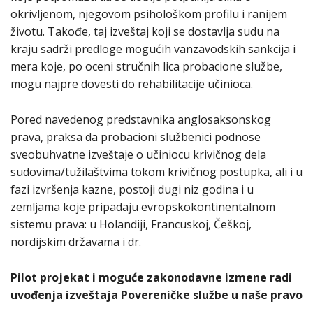
okrivljenom, njegovom psihološkom profilu i ranijem
životu. Takođe, taj izveštaj koji se dostavlja sudu na
kraju sadrži predloge mogućih vanzavodskih sankcija i
mera koje, po oceni stručnih lica probacione službe,
mogu najpre dovesti do rehabilitacije učinioca.
Pored navedenog predstavnika anglosaksonskog
prava, praksa da probacioni službenici podnose
sveobuhvatne izveštaje o učiniocu krivičnog dela
sudovima/tužilaštvima tokom krivičnog postupka, ali i u
fazi izvršenja kazne, postoji dugi niz godina i u
zemljama koje pripadaju evropskokontinentalnom
sistemu prava: u Holandiji, Francuskoj, Češkoj,
nordijskim državama i dr.
Pilot projekat i moguće zakonodavne izmene radi
uvođenja izveštaja Povereničke službe u naše pravo