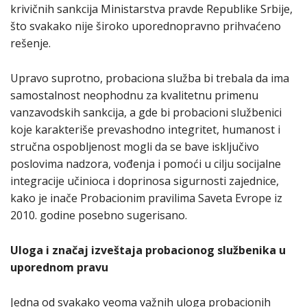
krivičnih sankcija Ministarstva pravde Republike Srbije,
što svakako nije široko uporednopravno prihvaćeno
rešenje.
Upravo suprotno, probaciona služba bi trebala da ima
samostalnost neophodnu za kvalitetnu primenu
vanzavodskih sankcija, a gde bi probacioni službenici
koje karakteriše prevashodno integritet, humanost i
stručna ospobljenost mogli da se bave isključivo
poslovima nadzora, vođenja i pomoći u cilju socijalne
integracije učinioca i doprinosa sigurnosti zajednice,
kako je inače Probacionim pravilima Saveta Evrope iz
2010. godine posebno sugerisano.
Uloga i značaj izveštaja probacionog službenika u
uporednom pravu
Jedna od svakako veoma važnih uloga probacionih