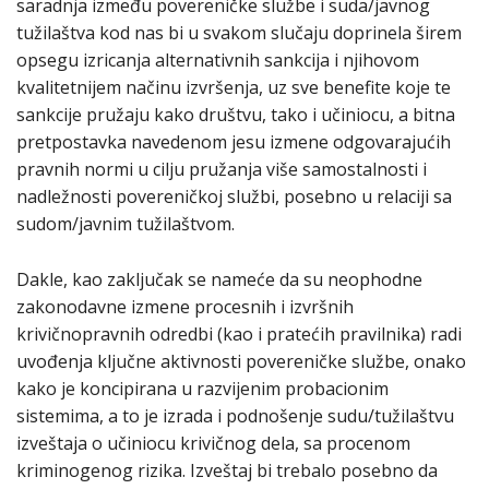
saradnja između povereničke službe i suda/javnog
tužilaštva kod nas bi u svakom slučaju doprinela širem
opsegu izricanja alternativnih sankcija i njihovom
kvalitetnijem načinu izvršenja, uz sve benefite koje te
sankcije pružaju kako društvu, tako i učiniocu, a bitna
pretpostavka navedenom jesu izmene odgovarajućih
pravnih normi u cilju pružanja više samostalnosti i
nadležnosti povereničkoj službi, posebno u relaciji sa
sudom/javnim tužilaštvom.
Dakle, kao zaključak se nameće da su neophodne
zakonodavne izmene procesnih i izvršnih
krivičnopravnih odredbi (kao i pratećih pravilnika) radi
uvođenja ključne aktivnosti povereničke službe, onako
kako je koncipirana u razvijenim probacionim
sistemima, a to je izrada i podnošenje sudu/tužilaštvu
izveštaja o učiniocu krivičnog dela, sa procenom
kriminogenog rizika. Izveštaj bi trebalo posebno da