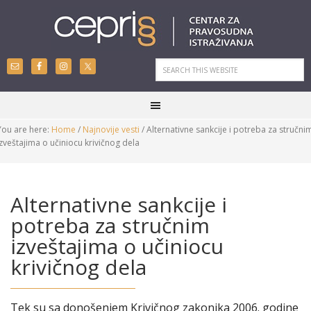
You are here:
Home
/
Najnovije vesti
/
Alternativne sankcije i potreba za stručni
izveštajima o učiniocu krivičnog dela
Alternativne sankcije i
potreba za stručnim
izveštajima o učiniocu
krivičnog dela
Tek su sa donošenjem Krivičnog zakonika 2006. godine