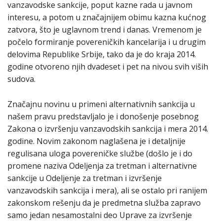
vanzavodske sankcije, poput kazne rada u javnom
interesu, a potom u značajnijem obimu kazna kućnog
zatvora, što je uglavnom trend i danas. Vremenom je
počelo formiranje povereničkih kancelarija i u drugim
delovima Republike Srbije, tako da je do kraja 2014.
godine otvoreno njih dvadeset i pet na nivou svih viših
sudova.
Značajnu novinu u primeni alternativnih sankcija u
našem pravu predstavljalo je i donošenje posebnog
Zakona o izvršenju vanzavodskih sankcija i mera 2014.
godine. Novim zakonom naglašena je i detaljnije
regulisana uloga povereničke službe (došlo je i do
promene naziva Odeljenja za tretman i alternativne
sankcije u Odeljenje za tretman i izvršenje
vanzavodskih sankcija i mera), ali se ostalo pri ranijem
zakonskom rešenju da je predmetna služba zapravo
samo jedan nesamostalni deo Uprave za izvršenje