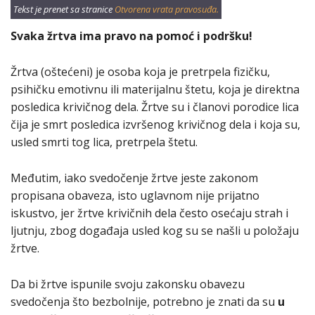
Tekst je prenet sa stranice
Otvorena vrata pravosuđa.
Svaka žrtva ima pravo na pomoć i podršku!
Žrtva (oštećeni) je osoba koja je pretrpela fizičku,
psihičku emotivnu ili materijalnu štetu, koja je direktna
posledica krivičnog dela. Žrtve su i članovi porodice lica
čija je smrt posledica izvršenog krivičnog dela i koja su,
usled smrti tog lica, pretrpela štetu.
Međutim, iako svedočenje žrtve jeste zakonom
propisana obaveza, isto uglavnom nije prijatno
iskustvo, jer žrtve krivičnih dela često osećaju strah i
ljutnju, zbog događaja usled kog su se našli u položaju
žrtve.
Da bi žrtve ispunile svoju zakonsku obavezu
svedočenja što bezbolnije, potrebno je znati da su
u