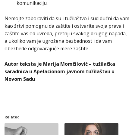
komunikaciju.
Nemojte zaboraviti da su i tužilaštvo i sud dužni da vam
kao žrtvi pomognu da zaštite i ostvarite svoja prava i
zaštite vas od uvreda, pretnji i svakog drugog napada,
a ukoliko vam je ugrožena bezbednost i da vam
obezbede odgovarajuće mere zaštite.
Autor teksta je Marija Momčilović – tužilačka
saradnica u Apelacionom javnom tužilaštvu u
Novom Sadu
Related