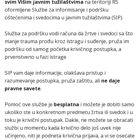
svim Višim javnim tužilaštvima
na teritoriji RS
oformljene Službe za informisanje i podršku
oštećenima i svedocima u javnim tužilaštvima (SIP).
Služba za podršku vodi računa da žrtve i svedoci sa što
manje trauma prođu kroz istragu i suđenje, pruža im
podršku od samog početka krivičnog postupka, a
prvenstveno u fazi istrage.
SIP vam daje informacije, olakšava pristup i
razumevanje postupka, pruža zaštitu, ali
ne daje
pravne savete
.
Pomoć ove službe je
besplatna
i možete je dobiti samo
ukoliko ste u konkretnom predmetu žrtva ili svedok i u
toku je krivični postupak. Dakle, ne možete se obraćati
službi u momentu kada krivično delo još uvek nije
učinjeno, niti je podneta krivična prijava, a vi se osećate