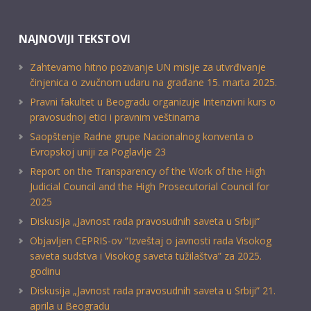
NAJNOVIJI TEKSTOVI
Zahtevamo hitno pozivanje UN misije za utvrđivanje
činjenica o zvučnom udaru na građane 15. marta 2025.
Pravni fakultet u Beogradu organizuje Intenzivni kurs o
pravosudnoj etici i pravnim veštinama
Saopštenje Radne grupe Nacionalnog konventa o
Evropskoj uniji za Poglavlje 23
Report on the Transparency of the Work of the High
Judicial Council and the High Prosecutorial Council for
2025
Diskusija „Javnost rada pravosudnih saveta u Srbiji“
Objavljen CEPRIS-ov “Izveštaj o javnosti rada Visokog
saveta sudstva i Visokog saveta tužilaštva” za 2025.
godinu
Diskusija „Javnost rada pravosudnih saveta u Srbiji” 21.
aprila u Beogradu