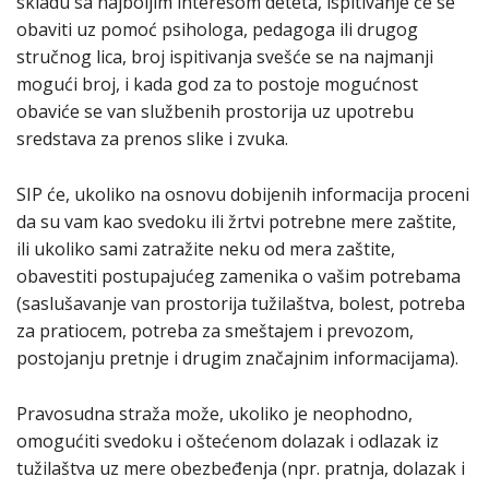
skladu sa najboljim interesom deteta, ispitivanje će se
obaviti uz pomoć psihologa, pedagoga ili drugog
stručnog lica, broj ispitivanja svešće se na najmanji
mogući broj, i kada god za to postoje mogućnost
obaviće se van službenih prostorija uz upotrebu
sredstava za prenos slike i zvuka.
SIP će, ukoliko na osnovu dobijenih informacija proceni
da su vam kao svedoku ili žrtvi potrebne mere zaštite,
ili ukoliko sami zatražite neku od mera zaštite,
obavestiti postupajućeg zamenika o vašim potrebama
(saslušavanje van prostorija tužilaštva, bolest, potreba
za pratiocem, potreba za smeštajem i prevozom,
postojanju pretnje i drugim značajnim informacijama).
Pravosudna straža može, ukoliko je neophodno,
omogućiti svedoku i oštećenom dolazak i odlazak iz
tužilaštva uz mere obezbeđenja (npr. pratnja, dolazak i