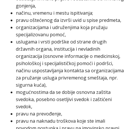
gonjenja,
načinu, vremenu i mestu ispitivanja;
pravu oštećenog da izvrši uvid u spise predmeta,
organizacijama i udruženjima koja pružaju
specijalizovanu pomoć,
uslugama i vrsti podrške od strane drugih
državnih organa, institucija i nevladinih
organizacija (osnovne informacije o medicinskoj,
psihološkoj i specijalističkoj pomoći i podršci,
načinu uspostavljanja kontakta sa organizacijama
za pružanje usluga privremenog smeštaja, npr.
sigurna kuća),
mogućnostima da se dobije osnovna zaštita
svedoka, posebno osetljivi svedok i zaštićeni
svedok,
pravu na prevođenje,
pravu na naknadu troškova koje ste imali
povodom postupka i pravu na imovinsko pravni