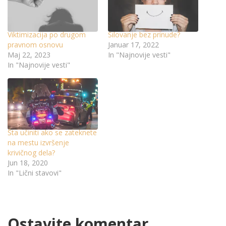
Viktimizacija po drugom
Silovanje bez prinude?
pravnom osnovu
Januar 17, 2022
Maj 22, 2023
In "Najnovije vesti"
In "Najnovije vesti"
Šta učiniti ako se zateknete
na mestu izvršenje
krivičnog dela?
Jun 18, 2020
In "Lični stavovi"
Ostavite komentar