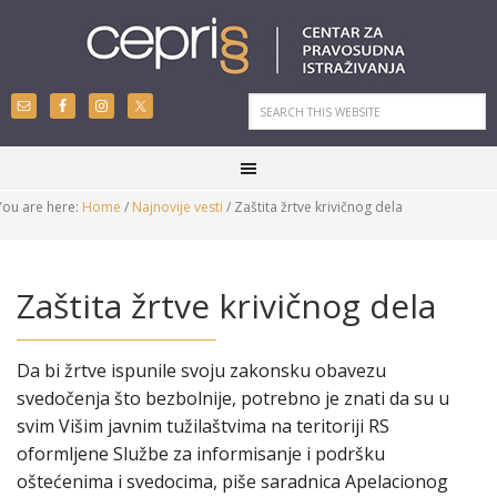
You are here:
Home
/
Najnovije vesti
/
Zaštita žrtve krivičnog dela
Zaštita žrtve krivičnog dela
Da bi žrtve ispunile svoju zakonsku obavezu
svedočenja što bezbolnije, potrebno je znati da su u
svim Višim javnim tužilaštvima na teritoriji RS
oformljene Službe za informisanje i podršku
oštećenima i svedocima, piše saradnica Apelacionog