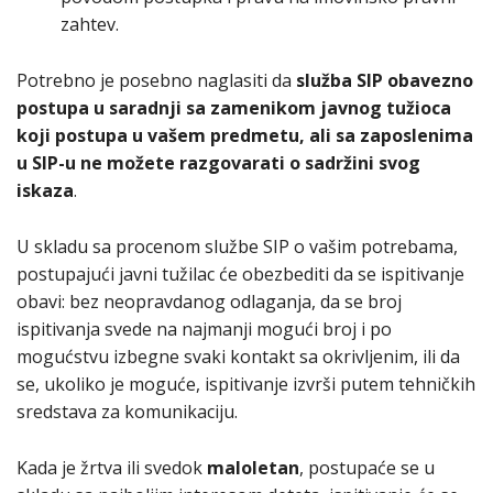
zahtev.
Potrebno je posebno naglasiti da
služba SIP obavezno
postupa u saradnji sa zamenikom javnog tužioca
koji postupa u vašem predmetu, ali sa zaposlenima
u SIP-u ne možete razgovarati o sadržini svog
iskaza
.
U skladu sa procenom službe SIP o vašim potrebama,
postupajući javni tužilac će obezbediti da se ispitivanje
obavi: bez neopravdanog odlaganja, da se broj
ispitivanja svede na najmanji mogući broj i po
mogućstvu izbegne svaki kontakt sa okrivljenim, ili da
se, ukoliko je moguće, ispitivanje izvrši putem tehničkih
sredstava za komunikaciju.
Kada je žrtva ili svedok
maloletan
, postupaće se u