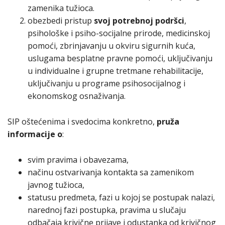
zamenika tužioca.
obezbedi pristup
svoj potrebnoj podršci
,
psihološke i psiho-socijalne prirode, medicinskoj
pomoći, zbrinjavanju u okviru sigurnih kuća,
uslugama besplatne pravne pomoći, uključivanju
u individualne i grupne tretmane rehabilitacije,
uključivanju u programe psihosocijalnog i
ekonomskog osnaživanja.
SIP oštećenima i svedocima konkretno,
pruža
informacije o
:
svim pravima i obavezama,
načinu ostvarivanja kontakta sa zamenikom
javnog tužioca,
statusu predmeta, fazi u kojoj se postupak nalazi,
narednoj fazi postupka, pravima u slučaju
odbačaja krivične prijave i odustanka od krivičnog