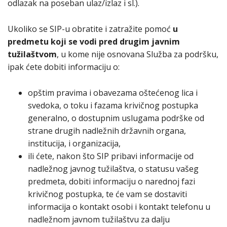
odlazak na poseban ulaz/izlaz i sl.).
Ukoliko se SIP-u obratite i zatražite pomoć
u
predmetu koji se vodi pred drugim javnim
tužilaštvom
, u kome nije osnovana Služba za podršku,
ipak ćete dobiti informaciju o:
opštim pravima i obavezama oštećenog lica i
svedoka, o toku i fazama krivičnog postupka
generalno, o dostupnim uslugama podrške od
strane drugih nadležnih državnih organa,
institucija, i organizacija,
ili ćete, nakon što SIP pribavi informacije od
nadležnog javnog tužilaštva, o statusu vašeg
predmeta, dobiti informaciju o narednoj fazi
krivičnog postupka, te će vam se dostaviti
informacija o kontakt osobi i kontakt telefonu u
nadležnom javnom tužilaštvu za dalju