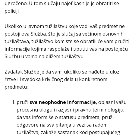
ugroženo. U tom slučaju najefikasnije je obratiti se
policiji.
Ukoliko u javnom tužilaštvu koje vodi vaš predmet ne
postoji ova Služba, što je slučaj sa većinom osnovnih
tužilaštava, tužilaštvo kom ste se obratili će vam pružiti
informacije kojima raspolaže i uputiti vas na postojeću
Službu u vama najbližem tužilaštvu.
Zadatak Službe je da vam, ukoliko se nađete u ulozi
žrtve ili svedoka krivičnog dela u konkretnom
predmetu:
pruži
sve neophodne informacije
, objasni vašu
procesnu ulogu i razjasni pravnu terminologiju,
da vas informiše o statusu predmeta, pruži
odgovore na sva pitanja u vezi sa radom
tužilaštva, zakaže sastanak kod postupajućeg