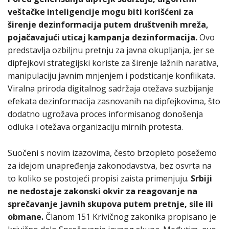
veštačke inteligencije mogu biti korišćeni za
širenje dezinformacija putem društvenih mreža,
pojačavajući uticaj kampanja dezinformacija.
Ovo
predstavlja ozbiljnu pretnju za javna okupljanja, jer se
dipfejkovi strategijski koriste za širenje lažnih narativa,
manipulaciju javnim mnjenjem i podsticanje konflikata.
Viralna priroda digitalnog sadržaja otežava suzbijanje
efekata dezinformacija zasnovanih na dipfejkovima, što
dodatno ugrožava proces informisanog donošenja
odluka i otežava organizaciju mirnih protesta.
Suočeni s novim izazovima, često brzopleto posežemo
za idejom unapređenja zakonodavstva, bez osvrta na
to koliko se postojeći propisi zaista primenjuju.
Srbiji
ne nedostaje zakonski okvir za reagovanje na
sprečavanje javnih skupova putem pretnje, sile ili
obmane.
Članom 151 Krivičnog zakonika propisano je