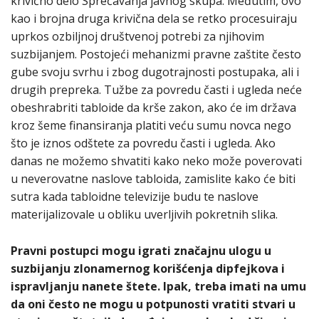
krivično delo Sprečavanja javnog skupa. Međutim, ovo
kao i brojna druga krivična dela se retko procesuiraju
uprkos ozbiljnoj društvenoj potrebi za njihovim
suzbijanjem. Postojeći mehanizmi pravne zaštite često
gube svoju svrhu i zbog dugotrajnosti postupaka, ali i
drugih prepreka. Tužbe za povredu časti i ugleda neće
obeshrabriti tabloide da krše zakon, ako će im država
kroz šeme finansiranja platiti veću sumu novca nego
što je iznos odštete za povredu časti i ugleda. Ako
danas ne možemo shvatiti kako neko može poverovati
u neverovatne naslove tabloida, zamislite kako će biti
sutra kada tabloidne televizije budu te naslove
materijalizovale u obliku uverljivih pokretnih slika.
Pravni postupci mogu igrati značajnu ulogu u
suzbijanju zlonamernog korišćenja dipfejkova i
ispravljanju nanete štete. Ipak, treba imati na umu
da oni često ne mogu u potpunosti vratiti stvari u