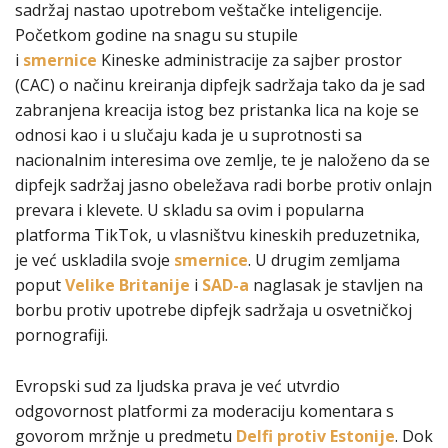
sadržaj nastao upotrebom veštačke inteligencije.
Početkom godine na snagu su stupile
i
smernice
Kineske administracije za sajber prostor
(CAC) o načinu kreiranja dipfejk sadržaja tako da je sad
zabranjena kreacija istog bez pristanka lica na koje se
odnosi kao i u slučaju kada je u suprotnosti sa
nacionalnim interesima ove zemlje, te je naloženo da se
dipfejk sadržaj jasno obeležava radi borbe protiv onlajn
prevara i klevete. U skladu sa ovim i popularna
platforma TikTok, u vlasništvu kineskih preduzetnika,
je već uskladila svoje
smernice
. U drugim zemljama
poput
Velike Britanije
i
SAD-a
naglasak je stavljen na
borbu protiv upotrebe dipfejk sadržaja u osvetničkoj
pornografiji.
Evropski sud za ljudska prava je već utvrdio
odgovornost platformi za moderaciju komentara s
govorom mržnje u predmetu
Delfi protiv Estonije
. Dok