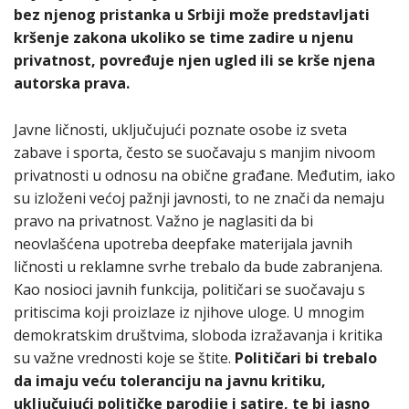
bez njenog pristanka u Srbiji može predstavljati
kršenje zakona ukoliko se time zadire u njenu
privatnost, povređuje njen ugled ili se krše njena
autorska prava.
Javne ličnosti, uključujući poznate osobe iz sveta
zabave i sporta, često se suočavaju s manjim nivoom
privatnosti u odnosu na obične građane. Međutim, iako
su izloženi većoj pažnji javnosti, to ne znači da nemaju
pravo na privatnost. Važno je naglasiti da bi
neovlašćena upotreba deepfake materijala javnih
ličnosti u reklamne svrhe trebalo da bude zabranjena.
Kao nosioci javnih funkcija, političari se suočavaju s
pritiscima koji proizlaze iz njihove uloge. U mnogim
demokratskim društvima, sloboda izražavanja i kritika
su važne vrednosti koje se štite.
Političari bi trebalo
da imaju veću toleranciju na javnu kritiku,
uključujući političke parodije i satire, te bi jasno