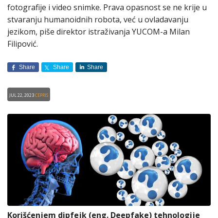
fotografije i video snimke. Prava opasnost se ne krije u
stvaranju humanoidnih robota, već u ovladavanju
jezikom, piše direktor istraživanja YUCOM-a Milan
Filipović.
Share
Share
Share
Jul 22, 2023
CEPRIS
Korišćenjem dipfejk (eng. Deepfake) tehnologije