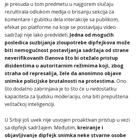
je presuda u tom predmetu u najgorem slučaju
rezultirala odlukom medija o brisanju sekcija za
komentare i gubitku dela interakcije sa publikom,
efekat po platforme na koje se postavljaju video
sadržaji nije lako predvideti.
Jedna od mogućih
posledica suzbijanja zloupotrebe dipfejkova može
biti nemogućnost postavljanja sadržaja od strane
neverifikovanih članova što bi otežalo pristup
disidentima u autoritarnim režimima koji, zbog
straha od represalija, žele da anonimno objave
snimke policijske brutalnosti na protestima.
Ono
što dodatno zabrinjava je to što će u nedostatku
kapaciteta za ljudsku moderaciju, ona biti prepuštena
veštačkoj inteligenciji.
U Srbiji još uvek nije usvojen proaktivan pristup u vezi
sa dipfejk sadržajem. Međutim,
kreiranje i
objavljivanje dipfejk snimka neke stvarne osobe