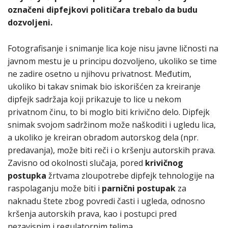
označeni dipfejkovi političara trebalo da budu
dozvoljeni.
Fotografisanje i snimanje lica koje nisu javne ličnosti na
javnom mestu je u principu dozvoljeno, ukoliko se time
ne zadire osetno u njihovu privatnost. Međutim,
ukoliko bi takav snimak bio iskorišćen za kreiranje
dipfejk sadržaja koji prikazuje to lice u nekom
privatnom činu, to bi moglo biti krivično delo. Dipfejk
snimak svojom sadržinom može naškoditi i ugledu lica,
a ukoliko je kreiran obradom autorskog dela (npr.
predavanja), može biti reči i o kršenju autorskih prava.
Zavisno od okolnosti slučaja, pored
krivičnog
postupka
žrtvama zloupotrebe dipfejk tehnologije na
raspolaganju može biti i
parnični postupak
za
naknadu štete zbog povredi časti i ugleda, odnosno
kršenja autorskih prava, kao i postupci pred
nezavisnim i regulatornim telima.