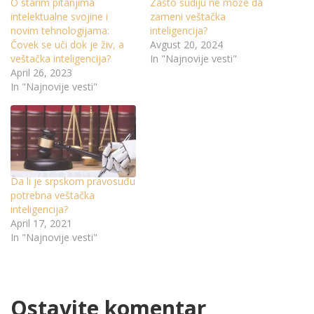
O starim pitanjima
Zašto sudiju ne može da
intelektualne svojine i
zameni veštačka
novim tehnologijama:
inteligencija?
Čovek se uči dok je živ, a
Avgust 20, 2024
veštačka inteligencija?
In "Najnovije vesti"
April 26, 2023
In "Najnovije vesti"
Da li je srpskom pravosuđu
potrebna veštačka
inteligencija?
April 17, 2021
In "Najnovije vesti"
Ostavite komentar