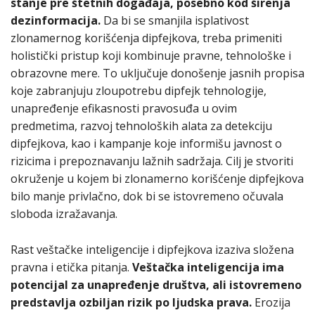
stanje pre štetnih događaja, posebno kod širenja
dezinformacija.
Da bi se smanjila isplativost
zlonamernog korišćenja dipfejkova, treba primeniti
holistički pristup koji kombinuje pravne, tehnološke i
obrazovne mere. To uključuje donošenje jasnih propisa
koje zabranjuju zloupotrebu dipfejk tehnologije,
unapređenje efikasnosti pravosuđa u ovim
predmetima, razvoj tehnoloških alata za detekciju
dipfejkova, kao i kampanje koje informišu javnost o
rizicima i prepoznavanju lažnih sadržaja. Cilj je stvoriti
okruženje u kojem bi zlonamerno korišćenje dipfejkova
bilo manje privlačno, dok bi se istovremeno očuvala
sloboda izražavanja.
Rast veštačke inteligencije i dipfejkova izaziva složena
pravna i etička pitanja.
Veštačka inteligencija ima
potencijal za unapređenje društva, ali istovremeno
predstavlja ozbiljan rizik po ljudska prava.
Erozija