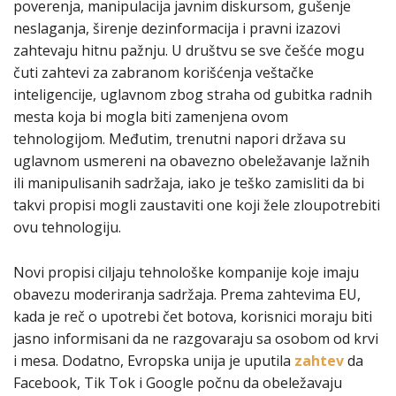
poverenja, manipulacija javnim diskursom, gušenje
neslaganja, širenje dezinformacija i pravni izazovi
zahtevaju hitnu pažnju. U društvu se sve češće mogu
čuti zahtevi za zabranom korišćenja veštačke
inteligencije, uglavnom zbog straha od gubitka radnih
mesta koja bi mogla biti zamenjena ovom
tehnologijom. Međutim, trenutni napori država su
uglavnom usmereni na obavezno obeležavanje lažnih
ili manipulisanih sadržaja, iako je teško zamisliti da bi
takvi propisi mogli zaustaviti one koji žele zloupotrebiti
ovu tehnologiju.
Novi propisi ciljaju tehnološke kompanije koje imaju
obavezu moderiranja sadržaja. Prema zahtevima EU,
kada je reč o upotrebi čet botova, korisnici moraju biti
jasno informisani da ne razgovaraju sa osobom od krvi
i mesa. Dodatno, Evropska unija je uputila
zahtev
da
Facebook, Tik Tok i Google počnu da obeležavaju