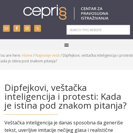
You are here:
Home
/
Najnovije vesti
/
Dipfejkovi, veštačka inteligencija i protesti
Kada je istina pod znakom pitanja?
Dipfejkovi, veštačka
inteligencija i protesti: Kada
je istina pod znakom pitanja?
Veštačka inteligencija je danas sposobna da generiše
tekst, uverljive imitacije nečijeg glasa i realistične