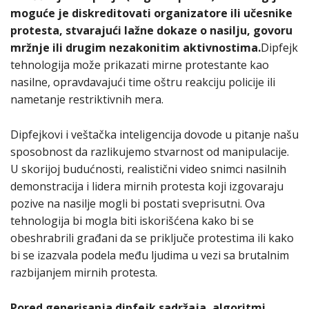
moguće je diskreditovati organizatore ili učesnike
protesta, stvarajući lažne dokaze o nasilju, govoru
mržnje ili drugim nezakonitim aktivnostima.
Dipfejk
tehnologija može prikazati mirne protestante kao
nasilne, opravdavajući time oštru reakciju policije ili
nametanje restriktivnih mera.
Dipfejkovi i veštačka inteligencija dovode u pitanje našu
sposobnost da razlikujemo stvarnost od manipulacije.
U skorijoj budućnosti, realistični video snimci nasilnih
demonstracija i lidera mirnih protesta koji izgovaraju
pozive na nasilje mogli bi postati sveprisutni. Ova
tehnologija bi mogla biti iskorišćena kako bi se
obeshrabrili građani da se priključe protestima ili kako
bi se izazvala podela među ljudima u vezi sa brutalnim
razbijanjem mirnih protesta.
Pored generisanja dipfejk sadržaja, algoritmi