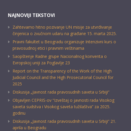
NAJNOVIJI TEKSTOVI
Zahtevamo hitno pozivanje UN misije za utvrđivanje
činjenica o zvučnom udaru na građane 15. marta 2025.
Pravni fakultet u Beogradu organizuje Intenzivni kurs o
pravosudnoj etici i pravnim veštinama
Saopštenje Radne grupe Nacionalnog konventa o
Evropskoj uniji za Poglavlje 23
Report on the Transparency of the Work of the High
Judicial Council and the High Prosecutorial Council for
2025
Diskusija „Javnost rada pravosudnih saveta u Srbiji“
Objavljen CEPRIS-ov “Izveštaj o javnosti rada Visokog
saveta sudstva i Visokog saveta tužilaštva” za 2025.
godinu
Diskusija „Javnost rada pravosudnih saveta u Srbiji” 21.
aprila u Beogradu