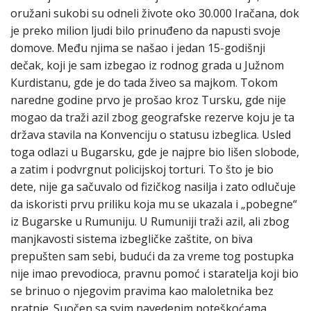
oružani sukobi su odneli živote oko 30.000 Iračana, dok
je preko milion ljudi bilo prinuđeno da napusti svoje
domove. Među njima se našao i jedan 15-godišnji
dečak, koji je sam izbegao iz rodnog grada u Južnom
Кurdistanu, gde je do tada živeo sa majkom. Tokom
naredne godine prvo je prošao kroz Tursku, gde nije
mogao da traži azil zbog geografske rezerve koju je ta
država stavila na Кonvenciju o statusu izbeglica. Usled
toga odlazi u Bugarsku, gde je najpre bio lišen slobode,
a zatim i podvrgnut policijskoj torturi. To što je bio
dete, nije ga sačuvalo od fizičkog nasilja i zato odlučuje
da iskoristi prvu priliku koja mu se ukazala i „pobegne“
iz Bugarske u Rumuniju. U Rumuniji traži azil, ali zbog
manjkavosti sistema izbegličke zaštite, on biva
prepušten sam sebi, budući da za vreme tog postupka
nije imao prevodioca, pravnu pomoć i staratelja koji bio
se brinuo o njegovim pravima kao maloletnika bez
pratnje. Suočen sa svim navedenim poteškoćama,