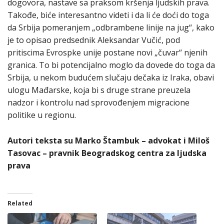
dogovora, nastave sa praksom kršenja ljudskih prava.
Takođe, biće interesantno videti i da li će doći do toga
da Srbija pomeranjem „odbrambene linije na jug“, kako
je to opisao predsednik Aleksandar Vučić, pod
pritiscima Evrospke unije postane novi „čuvar“ njenih
granica. To bi potencijalno moglo da dovede do toga da
Srbija, u nekom budućem slučaju dečaka iz Iraka, obavi
ulogu Mađarske, koja bi s druge strane preuzela
nadzor i kontrolu nad sprovođenjem migracione
politike u regionu.
Autori teksta su Marko Štambuk – advokat i Miloš
Tasovac – pravnik Beogradskog centra za ljudska
prava
Related