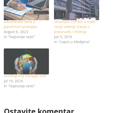
Advokatska tarifa u
Stručnjaci CEPRIS-a nude
parničnom postupku
svoje viđenje stanja u
Avgust 6, 2023
pravosuđu i rešenja
In "Najnovije vesti"
Jun 5, 2016
In "Cepris u Medijima"
Izveštaji koji menjaju svet
Jul 19, 2024
In "Najnovije vesti"
Ostavite komentar