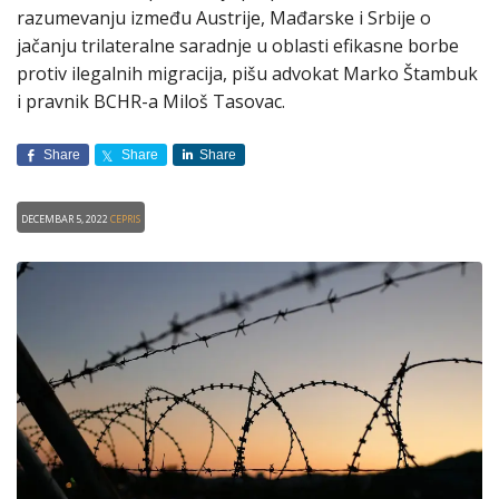
razumevanju između Austrije, Mađarske i Srbije o
jačanju trilateralne saradnje u oblasti efikasne borbe
protiv ilegalnih migracija, pišu advokat Marko Štambuk
i pravnik BCHR-a Miloš Tasovac.
Share
Share
Share
Decembar 5, 2022
CEPRIS