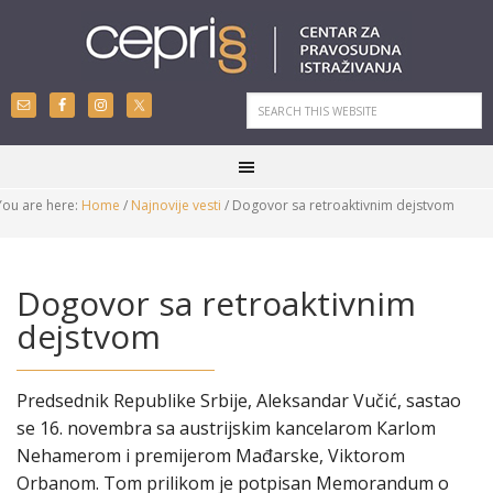
You are here:
Home
/
Najnovije vesti
/
Dogovor sa retroaktivnim dejstvom
Dogovor sa retroaktivnim
dejstvom
Predsednik Republike Srbije, Aleksandar Vučić, sastao
se 16. novembra sa austrijskim kancelarom Кarlom
Nehamerom i premijerom Mađarske, Viktorom
Orbanom. Tom prilikom je potpisan Memorandum o