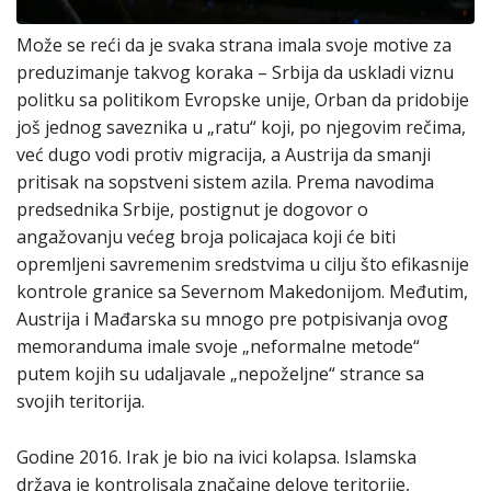
Može se reći da je svaka strana imala svoje motive za
preduzimanje takvog koraka – Srbija da uskladi viznu
politku sa politikom Evropske unije, Orban da pridobije
još jednog saveznika u „ratu“ koji, po njegovim rečima,
već dugo vodi protiv migracija, a Austrija da smanji
pritisak na sopstveni sistem azila. Prema navodima
predsednika Srbije, postignut je dogovor o
angažovanju većeg broja policajaca koji će biti
opremljeni savremenim sredstvima u cilju što efikasnije
kontrole granice sa Severnom Makedonijom. Međutim,
Austrija i Mađarska su mnogo pre potpisivanja ovog
memoranduma imale svoje „neformalne metode“
putem kojih su udaljavale „nepoželjne“ strance sa
svojih teritorija.
Godine 2016. Irak je bio na ivici kolapsa. Islamska
država je kontrolisala značajne delove teritorije,