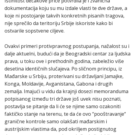
Istinitost dečakove priče potvrdila je i zvanična
dokumentacija koju su mu izdale vlasti te dve države, a
koje ni postojanje takvih konkretnih pisanih tragova,
nije sprečilo da teritoriju Srbije iskoriste kako bi
ostvarile sopstvene ciljeve.
Ovakvi primeri protivpravnog postupanja, nažalost su i
dalje aktuelni, budući da je Beogradski centar za ljudska
prava, u toku ove i prethodnih godina, zabeležio više
desetina identičnih slučajeva. Po sličnom principu, iz
Mađarske u Srbiju, proterivani su državljani Jamajke,
Кonga, Moldavije, Avganistana, Gabona i drugih
zemalja. Imajući u vidu da krajnji dosezi memoranduma
potpisanog između tri države još uvek nisu poznati,
postavlja se pitanje da li će se njime samo ozakoniti
faktičko stanje na terenu, te da će ovo “pooštravanje“
granične kontrole samo olakšati mađarskim i
austrijskim vlastima da, pod okriljem postignutog