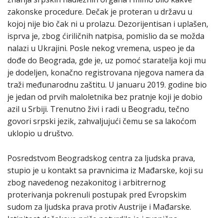
zakonske procedure. Dečak je proteran u državu u
kojoj nije bio čak ni u prolazu. Dezorijentisan i uplašen,
isprva je, zbog ćiriličnih natpisa, pomislio da se možda
nalazi u Ukrajini. Posle nekog vremena, uspeo je da
dođe do Beograda, gde je, uz pomoć staratelja koji mu
je dodeljen, konačno registrovana njegova namera da
traži međunarodnu zaštitu. U januaru 2019. godine bio
je jedan od prvih maloletnika bez pratnje koji je dobio
azil u Srbiji. Trenutno živi i radi u Beogradu, tečno
govori srpski jezik, zahvaljujući čemu se sa lakoćom
uklopio u društvo.
Posredstvom Beogradskog centra za ljudska prava,
stupio je u kontakt sa pravnicima iz Mađarske, koji su
zbog navedenog nezakonitog i arbitrernog
proterivanja pokrenuli postupak pred Evropskim
sudom za ljudska prava protiv Austrije i Mađarske.