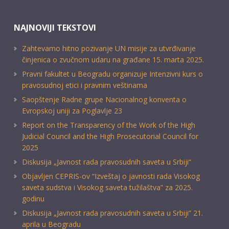
NAJNOVIJI TEKSTOVI
Zahtevamo hitno pozivanje UN misije za utvrđivanje
činjenica o zvučnom udaru na građane 15. marta 2025.
Pravni fakultet u Beogradu organizuje Intenzivni kurs o
pravosudnoj etici i pravnim veštinama
Saopštenje Radne grupe Nacionalnog konventa o
Evropskoj uniji za Poglavlje 23
Report on the Transparency of the Work of the High
Judicial Council and the High Prosecutorial Council for
2025
Diskusija „Javnost rada pravosudnih saveta u Srbiji“
Objavljen CEPRIS-ov “Izveštaj o javnosti rada Visokog
saveta sudstva i Visokog saveta tužilaštva” za 2025.
godinu
Diskusija „Javnost rada pravosudnih saveta u Srbiji” 21.
aprila u Beogradu