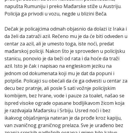
napušta Rumuniju i preko Mađarske stiže u Austriju.
Policija ga privodi u vozu, negde u blizini Beča.
Dečak je policajcima odmah objasnio da dolazi iz Iraka i
da želi da zatraži azil. Rečeno mu je da će biti odveden u
centar za azil, ali je umesto toga, iste noći, predat
mađarskoj policiji. Nakon što je sproveden u policijsku
stanicu, ponovio je da beži od rata i da hoće da traži
azil. Isto je čak i napisao na engleskom jeziku na
jednom od dokumenata koji mu je dat da popuni i
potpiše. Policajci su obećali da će ga odvesti u centar za
decu bez pratnje, ali posle 5 sati vožnje policijskim
kombijem, bez hrane, vode i pauze za toalet, našao se
ispred visoke ograde opasane bodljikavom žicom koja
je razdvajala Mađarsku i Srbiju. Usred noći i bez
ikakvog objašnjenja nateran je da prođe kroz kapiju,
van zvaničnog graničnog prelaza. Sve je urađeno bez
znanja srpskih nadležnih organa i mimo bilo kakve