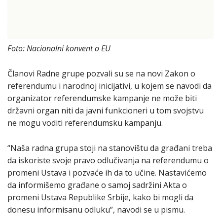
Foto: Nacionalni konvent o EU
Članovi Radne grupe pozvali su se na novi Zakon o
referendumu i narodnoj inicijativi, u kojem se navodi da
organizator referendumske kampanje ne može biti
državni organ niti da javni funkcioneri u tom svojstvu
ne mogu voditi referendumsku kampanju.
“Naša radna grupa stoji na stanovištu da građani treba
da iskoriste svoje pravo odlučivanja na referendumu o
promeni Ustava i pozvaće ih da to učine. Nastavićemo
da informišemo građane o samoj sadržini Akta o
promeni Ustava Republike Srbije, kako bi mogli da
donesu informisanu odluku”, navodi se u pismu.