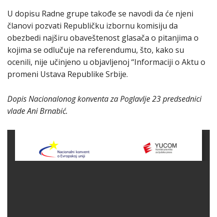
U dopisu Radne grupe takođe se navodi da će njeni
članovi pozvati Republičku izbornu komisiju da
obezbedi najširu obaveštenost glasača o pitanjima o
kojima se odlučuje na referendumu, što, kako su
ocenili, nije učinjeno u objavljenoj “Informaciji o Aktu o
promeni Ustava Republike Srbije.
Dopis Nacionalonog konventa za Poglavlje 23 predsednici
vlade Ani Brnabić.