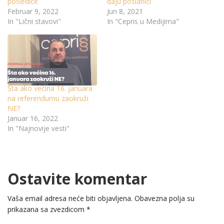
posledice
daju poslanici
Februar 9, 2022
Jun 8, 2021
In "Lični stavovi"
In "Cepris u Medijima"
Šta ako većina 16. januara
na referendumu zaokruži
NE?
Januar 16, 2022
In "Najnovije vesti"
Ostavite komentar
Vaša email adresa neće biti objavljena.
Obavezna polja su
prikazana sa zvezdicom
*