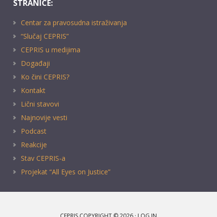
STRANICE:
Centar za pravosudna istraživanja
“Slučaj CEPRIS”
CEPRIS u medijima
Događaji
Ko čini CEPRIS?
Kontakt
Lični stavovi
Najnovije vesti
Podcast
Reakcije
Stav CEPRIS-a
Projekat “All Eyes on Justice”
CEPRIS COPYRIGHT © 2026 ·
LOG IN