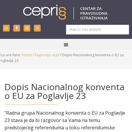
You are here:
Home
/
Najnovije vesti
/
Dopis Nacionalnog konventa o EU za
Poglavlje 23
Dopis Nacionalnog konventa
o EU za Poglavlje 23
“Radna grupa Nacionalnog konventa o EU za Poglavlje
23 stava je da bi razgovor sa Vama na temu
predstojećeg referenduma u toku referendumske