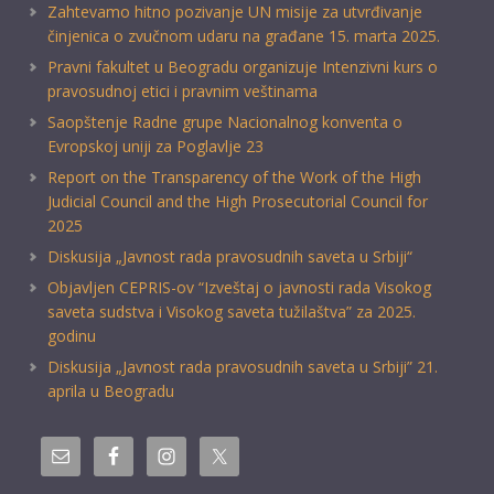
Zahtevamo hitno pozivanje UN misije za utvrđivanje
činjenica o zvučnom udaru na građane 15. marta 2025.
Pravni fakultet u Beogradu organizuje Intenzivni kurs o
pravosudnoj etici i pravnim veštinama
Saopštenje Radne grupe Nacionalnog konventa o
Evropskoj uniji za Poglavlje 23
Report on the Transparency of the Work of the High
Judicial Council and the High Prosecutorial Council for
2025
Diskusija „Javnost rada pravosudnih saveta u Srbiji“
Objavljen CEPRIS-ov “Izveštaj o javnosti rada Visokog
saveta sudstva i Visokog saveta tužilaštva” za 2025.
godinu
Diskusija „Javnost rada pravosudnih saveta u Srbiji” 21.
aprila u Beogradu