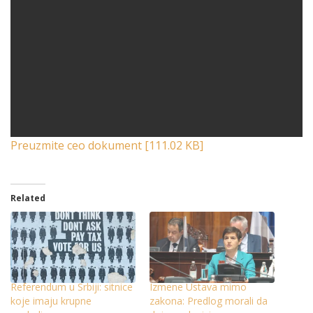
Preuzmite ceo dokument [111.02 KB]
Related
Referendum u Srbiji: sitnice
Izmene Ustava mimo
koje imaju krupne
zakona: Predlog morali da