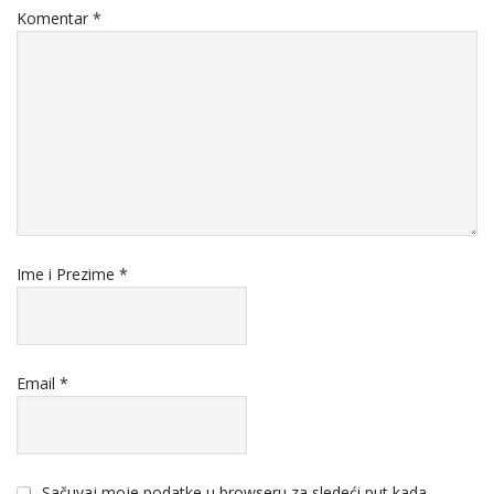
Komentar
*
Ime i Prezime
*
Email
*
Sačuvaj moje podatke u browseru za sledeći put kada