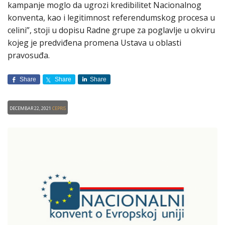
kampanje moglo da ugrozi kredibilitet Nacionalnog
konventa, kao i legitimnost referendumskog procesa u
celini”, stoji u dopisu Radne grupe za poglavlje u okviru
kojeg je predviđena promena Ustava u oblasti
pravosuđa.
Share
Share
Share
Decembar 22, 2021
CEPRIS