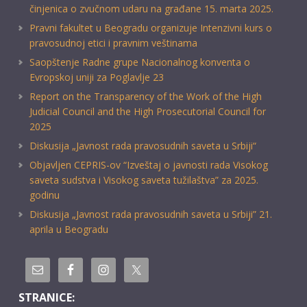
činjenica o zvučnom udaru na građane 15. marta 2025.
Pravni fakultet u Beogradu organizuje Intenzivni kurs o
pravosudnoj etici i pravnim veštinama
Saopštenje Radne grupe Nacionalnog konventa o
Evropskoj uniji za Poglavlje 23
Report on the Transparency of the Work of the High
Judicial Council and the High Prosecutorial Council for
2025
Diskusija „Javnost rada pravosudnih saveta u Srbiji“
Objavljen CEPRIS-ov “Izveštaj o javnosti rada Visokog
saveta sudstva i Visokog saveta tužilaštva” za 2025.
godinu
Diskusija „Javnost rada pravosudnih saveta u Srbiji” 21.
aprila u Beogradu
STRANICE: