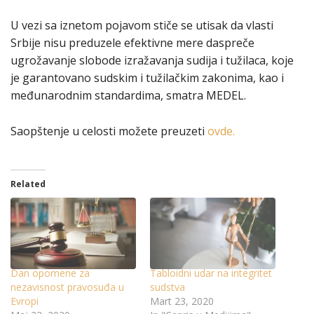
U vezi sa iznetom pojavom stiče se utisak da vlasti
Srbije nisu preduzele efektivne mere daspreče
ugrožavanje slobode izražavanja sudija i tužilaca, koje
je garantovano sudskim i tužilačkim zakonima, kao i
međunarodnim standardima, smatra MEDEL.
Saopštenje u celosti možete preuzeti
ovde.
Related
Dan opomene za
Tabloidni udar na integritet
nezavisnost pravosuđa u
sudstva
Evropi
Mart 23, 2020