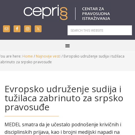
You are here:
Home
/
Najnovije vesti
/
Evropsko udruženje sudija i tužilaca
zabrinuto za srpsko pravosuđe
Evropsko udruženje sudija i
tužilaca zabrinuto za srpsko
pravosuđe
MEDEL smatra da je učestalo podnošenje krivičnih i
disciplinskih prijava, kao i brojni medijski napadi na