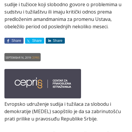
sudije i tužioce koji slobodno govore o problemima u
sudstvu i tužilaštvu ili imaju kritički odnos prema
predloženim amandmanima za promenu Ustava,
obeležilo period od poslednjih nekoliko meseci.
Share
Share
Share
Septembar 16, 2019
CEPRIS
Evropsko udruženje sudija i tužilaca za slobodu i
demokratije (MEDEL) saopštilo je da sa zabrinutošću
prati prilike u pravosuđu Republike Srbije.