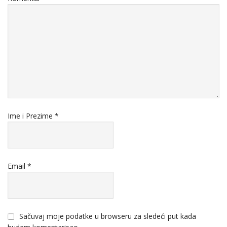
Ime i Prezime
*
Email
*
Sačuvaj moje podatke u browseru za sledeći put kada