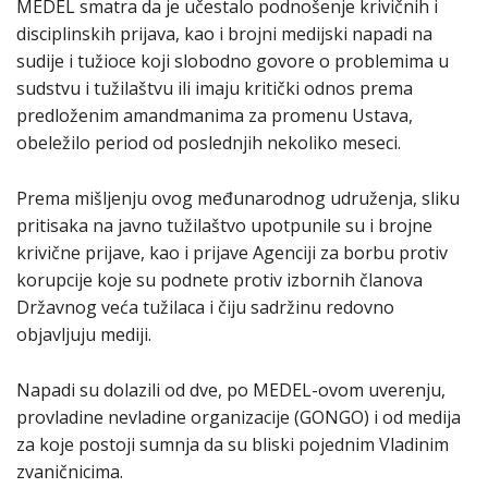
MEDEL smatra da je učestalo podnošenje krivičnih i
disciplinskih prijava, kao i brojni medijski napadi na
sudije i tužioce koji slobodno govore o problemima u
sudstvu i tužilaštvu ili imaju kritički odnos prema
predloženim amandmanima za promenu Ustava,
obeležilo period od poslednjih nekoliko meseci.
Prema mišljenju ovog međunarodnog udruženja, sliku
pritisaka na javno tužilaštvo upotpunile su i brojne
krivične prijave, kao i prijave Agenciji za borbu protiv
korupcije koje su podnete protiv izbornih članova
Državnog veća tužilaca i čiju sadržinu redovno
objavljuju mediji.
Napadi su dolazili od dve, po MEDEL-ovom uverenju,
provladine nevladine organizacije (GONGO) i od medija
za koje postoji sumnja da su bliski pojednim Vladinim
zvaničnicima.