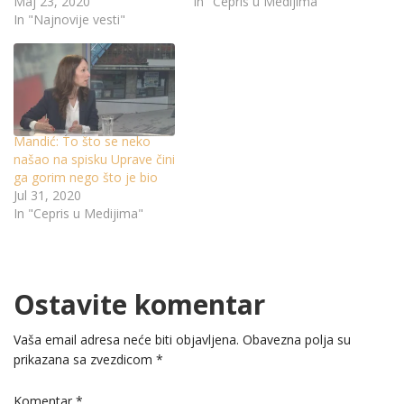
Maj 23, 2020
In "Cepris u Medijima"
In "Najnovije vesti"
Mandić: To što se neko
našao na spisku Uprave čini
ga gorim nego što je bio
Jul 31, 2020
In "Cepris u Medijima"
Ostavite komentar
Vaša email adresa neće biti objavljena.
Obavezna polja su
prikazana sa zvezdicom
*
Komentar
*