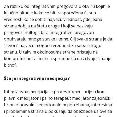
Za razliku od integrativnih pregovora u okviru kojih je
ključno pitanje kako će biti raspoređena fiksna
vrednost, ko će dobiti najveću vrednost, gde jedna
strana dobija na štetu druge i koji se nazivaju
pregovori nultog zbira, integrativni pregovori
obuhvataju mnoge stavke i teme. Cilj svake strane je da
“stvori” najveću moguću vrednost za sebe i drugu
stranu. U takvim okolnostima strane pristaju na
kompromisne razmene i spremne su da žrtvuju “manje
bitno”.
Šta je integrativna medijacija?
Integrativna medijacija je proces komedijacije u kom
pravnik medijator i psiho terapeut medijator zajednički
brinu o pravnim i emocionalnim potrebama, interesima
i problemima strana u pokušaju da obezbede uslove za