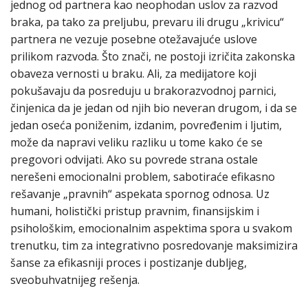
jednog od partnera kao neophodan uslov za razvod
braka, pa tako za preljubu, prevaru ili drugu „krivicu“
partnera ne vezuje posebne otežavajuće uslove
prilikom razvoda. Što znači, ne postoji izričita zakonska
obaveza vernosti u braku. Ali, za medijatore koji
pokušavaju da posreduju u brakorazvodnoj parnici,
činjenica da je jedan od njih bio neveran drugom, i da se
jedan oseća poniženim, izdanim, povređenim i ljutim,
može da napravi veliku razliku u tome kako će se
pregovori odvijati. Ako su povrede strana ostale
nerešeni emocionalni problem, sabotiraće efikasno
rešavanje „pravnih“ aspekata spornog odnosa. Uz
humani, holistički pristup pravnim, finansijskim i
psihološkim, emocionalnim aspektima spora u svakom
trenutku, tim za integrativno posredovanje maksimizira
šanse za efikasniji proces i postizanje dubljeg,
sveobuhvatnijeg rešenja.