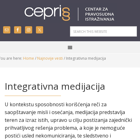
You are here:
Home
/
Najnovije vesti
/
Integrativna medijacija
Integrativna medijacija
U kontekstu sposobnosti korišćenja reči za
saopštavanje misli i osećanja, medijacija predstavlja
teren za izraz istih, upravo u cilju postizanja zajednički
prihvatljivog rešenja problema, a koje je nemoguće
postići usled nekomuniciranja, te sledstveno i