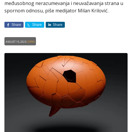
međusobnog nerazumevanja i neuvažavanja strana u
spornom odnosu, piše medijator Milan Krilović.
Share
Share
Share
Avgust 15, 2023
CEPRIS