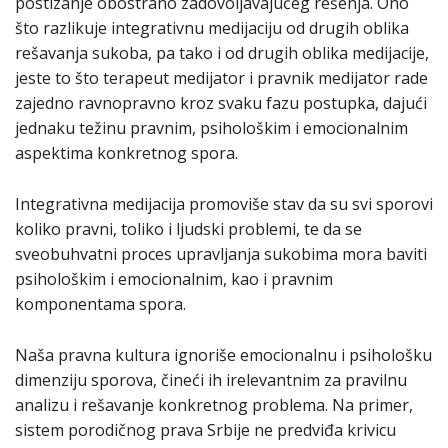
postizanje obostrano zadovoljavajućeg rešenja. Ono
što razlikuje integrativnu medijaciju od drugih oblika
rešavanja sukoba, pa tako i od drugih oblika medijacije,
jeste to što terapeut medijator i pravnik medijator rade
zajedno ravnopravno kroz svaku fazu postupka, dajući
jednaku težinu pravnim, psihološkim i emocionalnim
aspektima konkretnog spora.
Integrativna medijacija promoviše stav da su svi sporovi
koliko pravni, toliko i ljudski problemi, te da se
sveobuhvatni proces upravljanja sukobima mora baviti
psihološkim i emocionalnim, kao i pravnim
komponentama spora.
Naša pravna kultura ignoriše emocionalnu i psihološku
dimenziju sporova, čineći ih irelevantnim za pravilnu
analizu i rešavanje konkretnog problema. Na primer,
sistem porodičnog prava Srbije ne predviđa krivicu