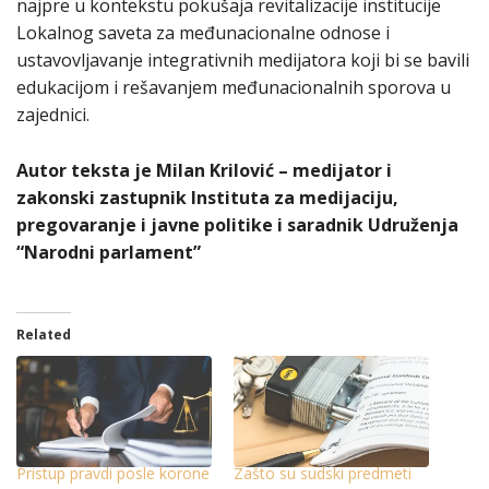
najpre u kontekstu pokušaja revitalizacije institucije
Lokalnog saveta za međunacionalne odnose i
ustavovljavanje integrativnih medijatora koji bi se bavili
edukacijom i rešavanjem međunacionalnih sporova u
zajednici.
Autor teksta je Milan Krilović – medijator i
zakonski zastupnik Instituta za medijaciju,
pregovaranje i javne politike i saradnik Udruženja
“Narodni parlament”
Related
Pristup pravdi posle korone
Zašto su sudski predmeti