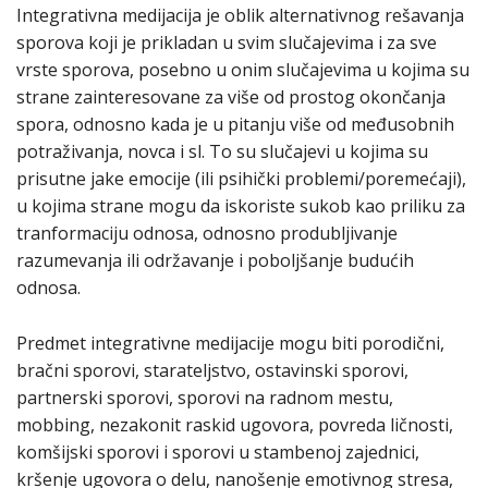
Integrativna medijacija je oblik alternativnog rešavanja
sporova koji je prikladan u svim slučajevima i za sve
vrste sporova, posebno u onim slučajevima u kojima su
strane zainteresovane za više od prostog okončanja
spora, odnosno kada je u pitanju više od međusobnih
potraživanja, novca i sl. To su slučajevi u kojima su
prisutne jake emocije (ili psihički problemi/poremećaji),
u kojima strane mogu da iskoriste sukob kao priliku za
tranformaciju odnosa, odnosno produbljivanje
razumevanja ili održavanje i poboljšanje budućih
odnosa.
Predmet integrativne medijacije mogu biti porodični,
bračni sporovi, starateljstvo, ostavinski sporovi,
partnerski sporovi, sporovi na radnom mestu,
mobbing, nezakonit raskid ugovora, povreda ličnosti,
komšijski sporovi i sporovi u stambenoj zajednici,
kršenje ugovora o delu, nanošenje emotivnog stresa,