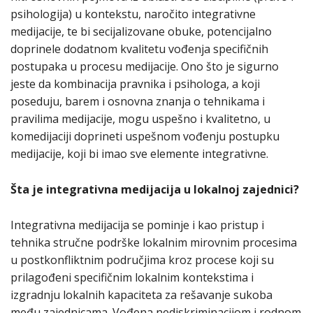
psihologija) u kontekstu, naročito integrativne
medijacije, te bi secijalizovane obuke, potencijalno
doprinele dodatnom kvalitetu vođenja specifičnih
postupaka u procesu medijacije. Ono što je sigurno
jeste da kombinacija pravnika i psihologa, a koji
poseduju, barem i osnovna znanja o tehnikama i
pravilima medijacije, mogu uspešno i kvalitetno, u
komedijaciji doprineti uspešnom vođenju postupku
medijacije, koji bi imao sve elemente integrativne.
Šta je integrativna medijacija u lokalnoj zajednici?
Integrativna medijacija se pominje i kao pristup i
tehnika stručne podrške lokalnim mirovnim procesima
u postkonfliktnim područjima kroz procese koji su
prilagođeni specifičnim lokalnim kontekstima i
izgradnju lokalnih kapaciteta za rešavanje sukoba
među zajednicama. Vođena nediskriminacijom i rodnom