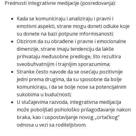
Prednosti integrativne medijacije (posredovanja):
Kada se komuniciraju i analiziraju i pravni i
emotivni aspekti, strane mogu doneti odluke koje
su donete na bazi potpune informisanosti;
Obzirom da su obrađene i pravne i emocionalne
dimenzije, strane imaju tendenciju da lakše
prihvataju međusobne predloge, što rezultira
sveobuhvatnijim i trajnijim sporazumima;
Stranke često navode da se osećaju pozitivnije
jedni prema drugima, da su sposobne da bolje
komuniciraju, i da se bolje nose sa potencijalnim
sukobima u budućnosti;
U slučajevima razvoda, integrativna medijacija
može poboljšati psihološko prilagođavanje nakon
braka, kao i uspostavljanje novog „ortačkog”
odnosa u vezi sa roditeljstvom.