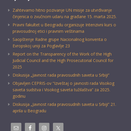
Zahtevamo hitno pozivanje UN misije za utvrđivanje
činjenica o zvučnom udaru na građane 15. marta 2025.
Pravni fakultet u Beogradu organizuje Intenzivni kurs o
pravosudnoj etici i pravnim veštinama
Saopštenje Radne grupe Nacionalnog konventa o
Evropskoj uniji za Poglavlje 23
Report on the Transparency of the Work of the High
Judicial Council and the High Prosecutorial Council for
2025
Diskusija „Javnost rada pravosudnih saveta u Srbiji“
Objavljen CEPRIS-ov “Izveštaj o javnosti rada Visokog
saveta sudstva i Visokog saveta tužilaštva” za 2025.
godinu
Diskusija „Javnost rada pravosudnih saveta u Srbiji” 21.
aprila u Beogradu