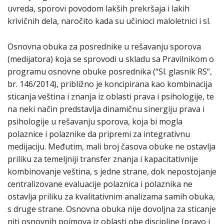
uvreda, sporovi povodom lakših prekršaja i lakih
krivičnih dela, naročito kada su učinioci maloletnici i sl.
Osnovna obuka za posrednike u rešavanju sporova
(medijatora) koja se sprovodi u skladu sa Pravilnikom o
programu osnovne obuke posrednika (“Sl. glasnik RS”,
br. 146/2014), približno je koncipirana kao kombinacija
sticanja veština i znanja iz oblasti prava i psihologije, te
na neki način predstavlja dinamičnu sinergiju prava i
psihologije u rešavanju sporova, koja bi mogla
polaznice i polaznike da pripremi za integrativnu
medijaciju. Međutim, mali broj časova obuke ne ostavlja
priliku za temeljniji transfer znanja i kapacitativnije
kombinovanje veština, s jedne strane, dok nepostojanje
centralizovane evaluacije polaznica i polaznika ne
ostavlja priliku za kvalitativnim analizama samih obuka,
s druge strane. Osnovna obuka nije dovoljna za sticanje
niti osnovnih pojmova iz oblasti obe discipline (pravo i