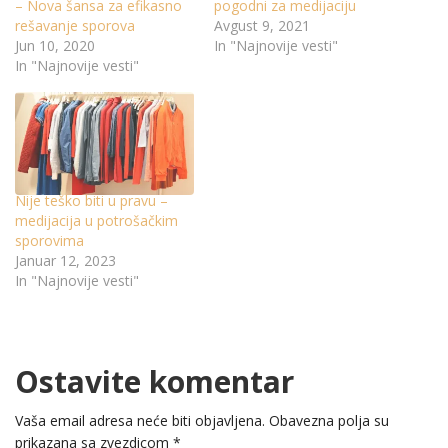
– Nova šansa za efikasno
pogodni za medijaciju
rešavanje sporova
Avgust 9, 2021
Jun 10, 2020
In "Najnovije vesti"
In "Najnovije vesti"
Nije teško biti u pravu –
medijacija u potrošačkim
sporovima
Januar 12, 2023
In "Najnovije vesti"
Ostavite komentar
Vaša email adresa neće biti objavljena.
Obavezna polja su
prikazana sa zvezdicom
*