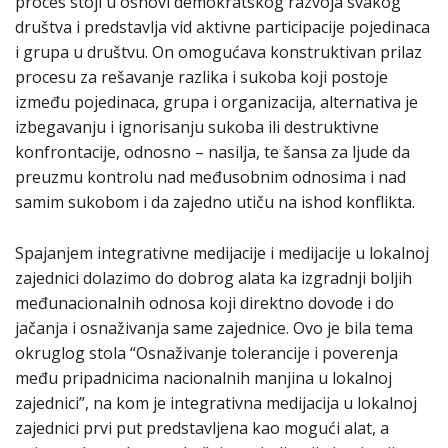
proces stoji u osnovi demokratskog razvoja svakog
društva i predstavlja vid aktivne participacije pojedinaca
i grupa u društvu. On omogućava konstruktivan prilaz
procesu za rešavanje razlika i sukoba koji postoje
između pojedinaca, grupa i organizacija, alternativa je
izbegavanju i ignorisanju sukoba ili destruktivne
konfrontacije, odnosno – nasilja, te šansa za ljude da
preuzmu kontrolu nad međusobnim odnosima i nad
samim sukobom i da zajedno utiču na ishod konflikta.
Spajanjem integrativne medijacije i medijacije u lokalnoj
zajednici dolazimo do dobrog alata ka izgradnji boljih
međunacionalnih odnosa koji direktno dovode i do
jačanja i osnaživanja same zajednice. Ovo je bila tema
okruglog stola “Osnaživanje tolerancije i poverenja
među pripadnicima nacionalnih manjina u lokalnoj
zajednici”, na kom je integrativna medijacija u lokalnoj
zajednici prvi put predstavljena kao mogući alat, a