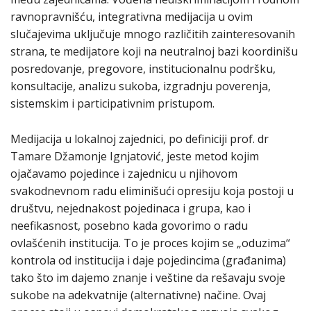
ravnopravnišću, integrativna medijacija u ovim
slučajevima uključuje mnogo različitih zainteresovanih
strana, te medijatore koji na neutralnoj bazi koordinišu
posredovanje, pregovore, institucionalnu podršku,
konsultacije, analizu sukoba, izgradnju poverenja,
sistemskim i participativnim pristupom.
Medijacija u lokalnoj zajednici, po definiciji prof. dr
Tamare Džamonje Ignjatović, jeste metod kojim
ojačavamo pojedince i zajednicu u njihovom
svakodnevnom radu eliminišući opresiju koja postoji u
društvu, nejednakost pojedinaca i grupa, kao i
neefikasnost, posebno kada govorimo o radu
ovlašćenih institucija. To je proces kojim se „oduzima“
kontrola od institucija i daje pojedincima (građanima)
tako što im dajemo znanje i veštine da rešavaju svoje
sukobe na adekvatnije (alternativne) načine. Ovaj