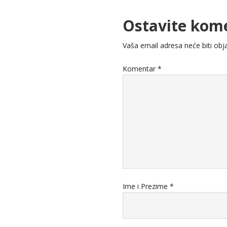
Ostavite kom
Vaša email adresa neće biti obja
Komentar
*
Ime i Prezime
*