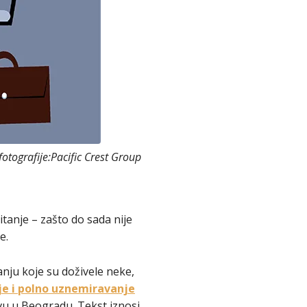
 fotografije:Pacific Crest Group
tanje – zašto do sada nije
e.
nju koje su doživele neke,
e i polno uznemiravanje
u u Beogradu. Tekst iznosi