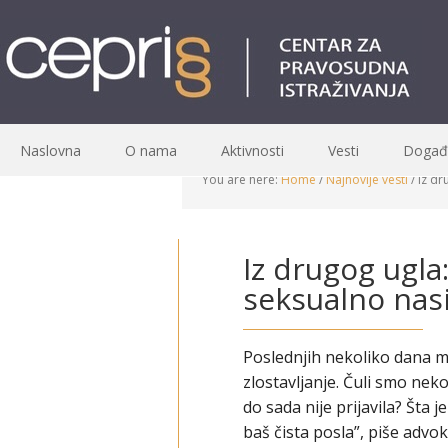
Naslovna
O nama
Aktivnosti
Vesti
Događa
You are here:
Home
/
Najnovije vesti
/
Iz dr
Iz drugog ugla
seksualno nasi
Poslednjih nekoliko dana me
zlostavljanje. Čuli smo neko
do sada nije prijavila? Šta j
baš čista posla”, piše adv