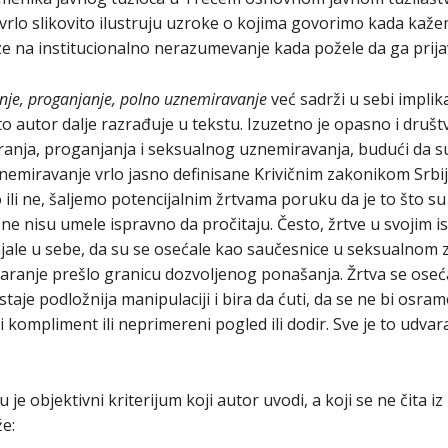
vrlo slikovito ilustruju uzroke o kojima govorimo kada kaže
aze na institucionalno nerazumevanje kada požele da ga prija
je, proganjanje, polno uznemiravanje
već sadrži u sebi implik
što autor dalje razrađuje u tekstu. Izuzetno je opasno i društ
anja, proganjanja i seksualnog uznemiravanja, budući da su 
nemiravanje vrlo jasno definisane Krivičnim zakonikom Srbi
 ili ne, šaljemo potencijalnim žrtvama poruku da je to što 
ne nisu umele ispravno da pročitaju. Često, žrtve u svojim 
jale u sebe, da su se osećale kao saučesnice u seksualnom z
varanje prešlo granicu dozvoljenog ponašanja. Žrtva se oseća
staje podložnija manipulaciji i bira da ćuti, da se ne bi osr
 kompliment ili neprimereni pogled ili dodir. Sve je to udvar
je objektivni kriterijum koji autor uvodi, a koji se ne čita 
že: