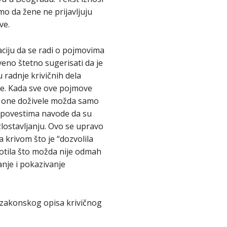
mo da žene ne prijavljuju
ve.
aciju da se radi o pojmovima
veno štetno sugerisati da je
radnje krivičnih dela
je. Kada sve ove pojmove
su one doživele možda samo
ispovestima navode da su
lostavljanju. Ovo se upravo
 krivom što je “dozvolila
amotila što možda nije odmah
anje i pokazivanje
iz zakonskog opisa krivičnog