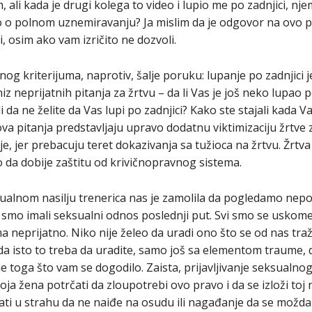
 ali kada je drugi kolega to video i lupio me po zadnjici, 
o o polnom uznemiravanju? Ja mislim da je odgovor na ovo p
, osim ako vam izričito ne dozvoli.
g kriterijuma, naprotiv, šalje poruku: lupanje po zadnjici j
i niz neprijatnih pitanja za žrtvu – da li Vas je još neko lupao
li da ne želite da Vas lupi po zadnjici? Kako ste stajali kada Va
va pitanja predstavljaju upravo dodatnu viktimizaciju žrtve 
lje, jer prebacuju teret dokazivanja sa tužioca na žrtvu. Žrtv
o da dobije zaštitu od krivičnopravnog sistema.
ualnom nasilju trenerica nas je zamolila da pogledamo nep
 smo imali seksualni odnos poslednji put. Svi smo se uskome
a neprijatno. Niko nije želeo da uradi ono što se od nas traž
i da isto to treba da uradite, samo još sa elementom traume,
 toga što vam se dogodilo. Zaista, prijavljivanje seksualnog 
oja žena potrčati da zloupotrebi ovo pravo i da se izloži toj
ati u strahu da ne naiđe na osudu ili nagađanje da se možda