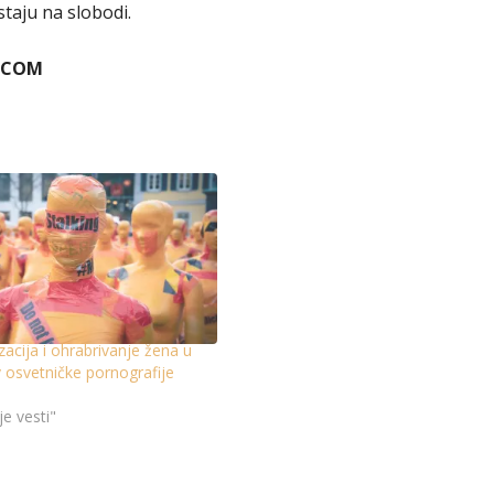
taju na slobodi.
YUCOM
acija i ohrabrivanje žena u
v osvetničke pornografije
je vesti"