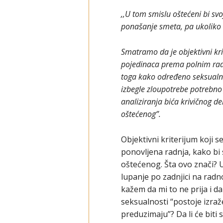
,,U tom smislu oštećeni bi sv
ponašanje smeta, pa ukoliko s
Smatramo da je objektivni krit
pojedinaca prema polnim radnj
toga kako određeno seksualno
izbegle zloupotrebe potrebno
analiziranja bića krivičnog d
oštećenog”.
Objektivni kriterijum koji
ponovljena radnja, kako bi s
oštećenog. Šta ovo znači? 
lupanje po zadnjici na rad
kažem da mi to ne prija i d
seksualnosti “postoje izra
preduzimaju”? Da li će biti