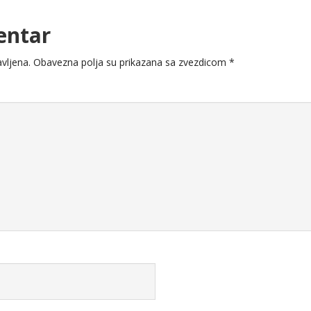
entar
vljena.
Obavezna polja su prikazana sa zvezdicom
*