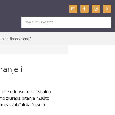
ko se finansiramo?
ranje i
koji se odnose na seksualno
emo zlurada pitanja: “Zašto
 izazvala” ili da “nisu tu