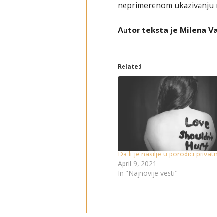
neprimerenom ukazivanju na
Autor teksta je Milena V
Related
Da li je nasilje u porodici privat
April 9, 2021
In "Najnovije vesti"