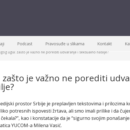
ji
Podcast
Pravosuđe u slikama
Kontakt
Ka
ugog ugla: zašto je važno ne porediti udvaranje i seksualno nasilje?
: zašto je važno ne porediti udva
lje?
dijski prostor Srbije je preplavljen tekstovima i prilozima 
liko potresnih ispovesti žrtava, ali smo imali prilike i da čuj
e čekala?”, kao i konstatacije da je “sigurno svojim ponašanjem
okatica YUCOM-a Milena Vasić.