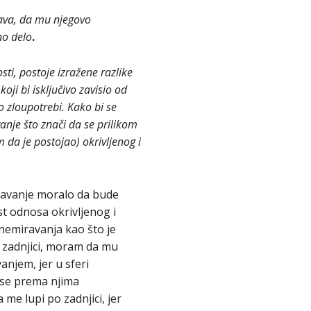
rava, da mu njegovo
no delo
.
sti, postoje izražene razlike
ji bi isključivo zavisio od
 zloupotrebi. Kako bi se
nje što znači da se prilikom
 da je postojao) okrivljenog i
iravanje moralo da bude
st odnosa okrivljenog i
nemiravanja kao što je
o zadnjici, moram da mu
anjem, jer u sferi
 se prema njima
me lupi po zadnjici, jer