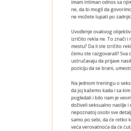
imam intiman odnos sa njim,
ne, da bi mogli da govorim
ne možete lupati po zadnjici
Uvođenje ovakvog objektivno
izričito rekla ne. To znači 
mestu? Da li ste izričito rek
čemu ste razgovarali? Sva o
ustručavaju da prijave nasi
poziciju da se brani, umest
Na jednom treningu o seks
da joj kažemo kada i sa kim
pogledali i bilo nam je veom
doživeli seksualno nasilje 
nepoznatoj osobi sve detalje
samo po sebi, da će retko k
veća verovatnoća da će ćut