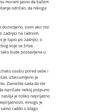
njemu moram jasno da kažem
itanje odričan, da nikoga
e dozvoljeno, osim ako nisi
 po zadnjici na radnom
s je lupio po zadnjici, o
zbog koje se žrtve
a tako bude postavljena u
oznatu osobu pored sebe i
šali, izbezumljeno je
ilo. Zamislite sada da ste
 da ispričate nekoj potpuno
nasilja je toliko neprijatno
 neprijatnosti, mnogo je
 samo radilo o blago