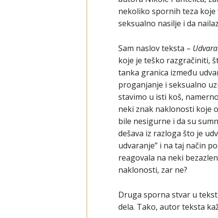
nekoliko spornih teza koje 
seksualno nasilje i da nail
Sam naslov teksta –
Udvaran
koje je teško razgračiniti, 
tanka granica između udvar
proganjanje i seksualno uz
stavimo u isti koš, namerno
neki znak naklonosti koje o
bile nesigurne i da su sumn
dešava iz razloga što je ud
udvaranje” i na taj način po
reagovala na neki bezazleni
naklonosti, zar ne?
Druga sporna stvar u tekstu 
dela. Tako, autor teksta ka