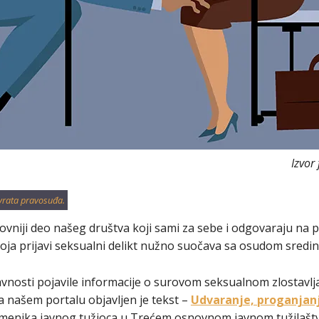
Izvor
vrata pravosuđa.
vniji deo našeg društva koji sami za sebe i odgovaraju na pi
 koja prijavi seksualni delikt nužno suočava sa osudom sredin
vnosti pojavile informacije o surovom seksualnom zlostavlja
a našem portalu objavljen je tekst –
Udvaranje, proganjanj
amenika javnog tužioca u Trećem osnovnom javnom tužilaštv