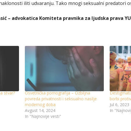
klonosti iliti udvaranju. Tako mnogi seksualni predatori os
asić – advokatica Komiteta pravnika za ljudska prava 
na stvar?
Osvetnička pornografija – Ozbiljna
Destigmatiz
povreda privatnosti i seksualno nasilje
borbi proti
modernog doba
Jul 6, 2023
Avgust 14, 2024
In "Najnovi
In "Najnovije vesti"