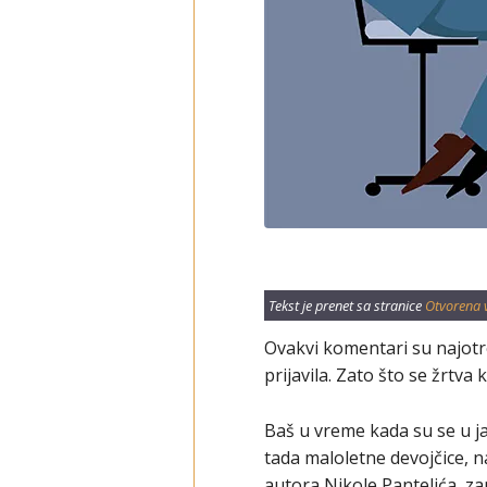
Tekst je prenet sa stranice
Otvorena 
Ovakvi komentari su najotro
prijavila. Zato što se žrtva
Baš u vreme kada su se u ja
tada maloletne devojčice, n
autora Nikole Pantelića, z