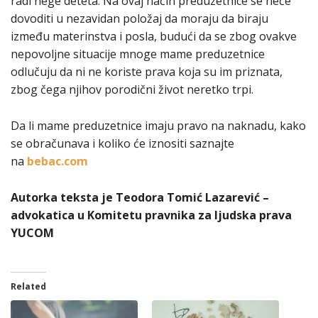
radi nege deteta. Na ovaj način preduzetnice se neće
dovoditi u nezavidan položaj da moraju da biraju
između materinstva i posla, budući da se zbog ovakve
nepovoljne situacije mnoge mame preduzetnice
odlučuju da ni ne koriste prava koja su im priznata,
zbog čega njihov porodični život neretko trpi.
Da li mame preduzetnice imaju pravo na naknadu, kako
se obračunava i koliko će iznositi saznajte
na
bebac.com
Autorka teksta je Teodora Tomić Lazarević –
advokatica u Komitetu pravnika za ljudska prava
YUCOM
Related