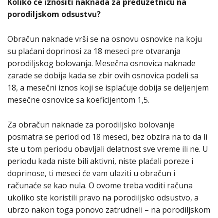
Koliko će iznositi naknada za preduzetnicu na
porodiljskom odsustvu?
Obračun naknade vrši se na osnovu osnovice na koju
su plaćani doprinosi za 18 meseci pre otvaranja
porodiljskog bolovanja. Mesečna osnovica naknade
zarade se dobija kada se zbir ovih osnovica podeli sa
18, a mesečni iznos koji se isplaćuje dobija se deljenjem
mesečne osnovice sa koeficijentom 1,5.
Za obračun naknade za porodiljsko bolovanje
posmatra se period od 18 meseci, bez obzira na to da li
ste u tom periodu obavljali delatnost sve vreme ili ne. U
periodu kada niste bili aktivni, niste plaćali poreze i
doprinose, ti meseci će vam ulaziti u obračun i
računaće se kao nula. O ovome treba voditi računa
ukoliko ste koristili pravo na porodiljsko odsustvo, a
ubrzo nakon toga ponovo zatrudneli – na porodiljskom