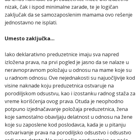
nizak, čak i ispod minimalne zarade, te je logičan
zaključak da se samozaposlenim mamama ovo rešenje
jednostavno ne isplati.
Umesto zaključka…
Iako deklarativno preduzetnice imaju sva napred
izložena prava, na prvi pogled je jasno da se nalaze u
neravnopravnom položaju u odnosu na mame koje su
u radnom odnosu. Ove nejednakosti su najuočljivije kod
visine naknade koju preduzetnica ostvaruje na
porodiljskom odsustvu, kao i izostanku radnog staža za
vreme korišćenja ovog prava. Otuda je neophodno
potpuno izjednačavanje položaja preduzetnica, žena
koje samostalno obavljaju delatnost u odnosu na žene
koje su zaposlene kod poslodavca, kada je u pitanju
ostvarivanje prava na porodiljsko odsustvo i odsustvo