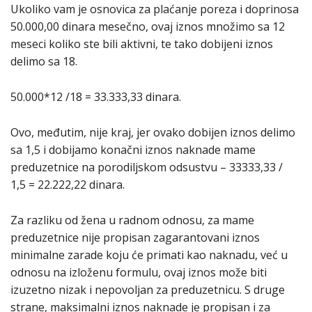
Ukoliko vam je osnovica za plaćanje poreza i doprinosa
50.000,00 dinara mesečno, ovaj iznos množimo sa 12
meseci koliko ste bili aktivni, te tako dobijeni iznos
delimo sa 18.
50.000*12 /18 = 33.333,33 dinara.
Ovo, međutim, nije kraj, jer ovako dobijen iznos delimo
sa 1,5 i dobijamo konačni iznos naknade mame
preduzetnice na porodiljskom odsustvu – 33333,33 /
1,5 = 22.222,22 dinara.
Za razliku od žena u radnom odnosu, za mame
preduzetnice nije propisan zagarantovani iznos
minimalne zarade koju će primati kao naknadu, već u
odnosu na izloženu formulu, ovaj iznos može biti
izuzetno nizak i nepovoljan za preduzetnicu. S druge
strane, maksimalni iznos naknade je propisan i za