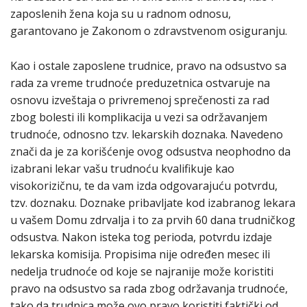
zaposlenih žena koja su u radnom odnosu,
garantovano je Zakonom o zdravstvenom osiguranju.
Kao i ostale zaposlene trudnice, pravo na odsustvo sa
rada za vreme trudnoće preduzetnica ostvaruje na
osnovu izveštaja o privremenoj sprečenosti za rad
zbog bolesti ili komplikacija u vezi sa održavanjem
trudnoće, odnosno tzv. lekarskih doznaka. Navedeno
znači da je za korišćenje ovog odsustva neophodno da
izabrani lekar vašu trudnoću kvalifikuje kao
visokorizičnu, te da vam izda odgovarajuću potvrdu,
tzv. doznaku. Doznake pribavljate kod izabranog lekara
u vašem Domu zdrvalja i to za prvih 60 dana trudničkog
odsustva. Nakon isteka tog perioda, potvrdu izdaje
lekarska komisija. Propisima nije određen mesec ili
nedelja trudnoće od koje se najranije može koristiti
pravo na odsustvo sa rada zbog održavanja trudnoće,
tako da trudnica može ovo pravo koristiti faktički od