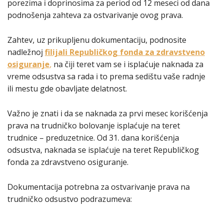
porezima i doprinosima za period od 12 meseci od dana
podnošenja zahteva za ostvarivanje ovog prava.
Zahtev, uz prikupljenu dokumentaciju, podnosite
nadležnoj
filijali Republičkog fonda za zdravstveno
osiguranje
,
na čiji teret vam se i isplaćuje naknada za
vreme odsustva sa rada i to prema sedištu vaše radnje
ili mestu gde obavljate delatnost.
Važno je znati i da se naknada za prvi mesec korišćenja
prava na trudničko bolovanje isplaćuje na teret
trudnice – preduzetnice. Od 31. dana korišćenja
odsustva, naknada se isplaćuje na teret Republičkog
fonda za zdravstveno osiguranje.
Dokumentacija potrebna za ostvarivanje prava na
trudničko odsustvo podrazumeva: