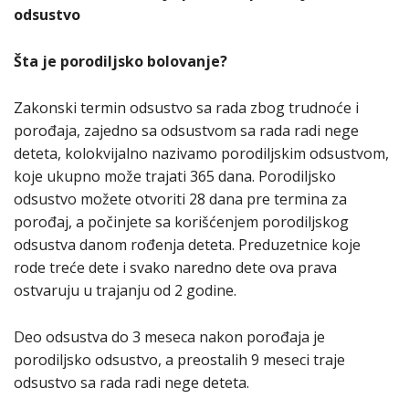
odsustvo
Šta je porodiljsko bolovanje?
Zakonski termin odsustvo sa rada zbog trudnoće i
porođaja, zajedno sa odsustvom sa rada radi nege
deteta, kolokvijalno nazivamo porodiljskim odsustvom,
koje ukupno može trajati 365 dana. Porodiljsko
odsustvo možete otvoriti 28 dana pre termina za
porođaj, a počinjete sa korišćenjem porodiljskog
odsustva danom rođenja deteta. Preduzetnice koje
rode treće dete i svako naredno dete ova prava
ostvaruju u trajanju od 2 godine.
Deo odsustva do 3 meseca nakon porođaja je
porodiljsko odsustvo, a preostalih 9 meseci traje
odsustvo sa rada radi nege deteta.