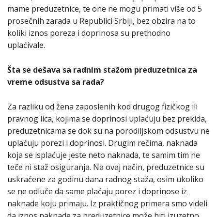
mame preduzetnice, te one ne mogu primati više od 5
prosečnih zarada u Republici Srbiji, bez obzira na to
koliki iznos poreza i doprinosa su prethodno
uplaćivale.
Šta se dešava sa radnim stažom preduzetnica za
vreme odsustva sa rada?
Za razliku od žena zaposlenih kod drugog fizičkog ili
pravnog lica, kojima se doprinosi uplaćuju bez prekida,
preduzetnicama se dok su na porodiljskom odsustvu ne
uplaćuju porezi i doprinosi. Drugim rečima, naknada
koja se isplaćuje jeste neto naknada, te samim tim ne
teče ni staž osiguranja. Na ovaj način, preduzetnice su
uskraćene za godinu dana radnog staža, osim ukoliko
se ne odluče da same plaćaju porez i doprinose iz
naknade koju primaju. Iz praktičnog primera smo videli
da iznos naknade za preduzetnice može biti izuzetno