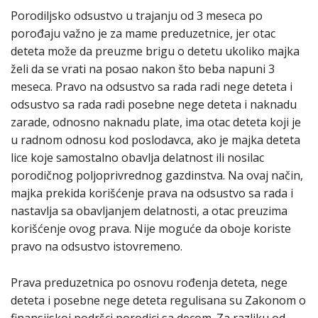
Porodiljsko odsustvo u trajanju od 3 meseca po
porođaju važno je za mame preduzetnice, jer otac
deteta može da preuzme brigu o detetu ukoliko majka
želi da se vrati na posao nakon što beba napuni 3
meseca. Pravo na odsustvo sa rada radi nege deteta i
odsustvo sa rada radi posebne nege deteta i naknadu
zarade, odnosno naknadu plate, ima otac deteta koji je
u radnom odnosu kod poslodavca, ako je majka deteta
lice koje samostalno obavlja delatnost ili nosilac
porodičnog poljoprivrednog gazdinstva. Na ovaj način,
majka prekida korišćenje prava na odsustvo sa rada i
nastavlja sa obavljanjem delatnosti, a otac preuzima
korišćenje ovog prava. Nije moguće da oboje koriste
pravo na odsustvo istovremeno.
Prava preduzetnica po osnovu rođenja deteta, nege
deteta i posebne nege deteta regulisana su Zakonom o