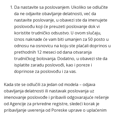
Da nastavite sa poslovanjem. Ukoliko se odlučite
da ne odjavite obavljanje delatnosti, već da
nastavite poslovanje, u obavezi ste da imenujete
poslovođu koji će preuzeti poslovanje dok vi
koristite trudničko odsustvo. U ovom slučaju,
iznos naknade će vam biti umanjen za 50 posto u
odnosu na osnovicu na koju ste plaćali doprinos u
prethodnih 12 meseci od dana otvaranja
trudničkog bolovanja. Dodatno, u obavezi ste da
isplatite zaradu poslovođi, kao i poreze i
doprinose za poslovođu i za vas.
Kada ste se odlučili za jedan od modela – odjava
obavljanja delatnosti ili nastavak poslovanja uz
imenovanje poslovođe i pribavili odgovarajuće rešenje
od Agencije za privredne registre, sledeći korak je
pribavljanje uverenja od Poreske uprave o uplaćenim