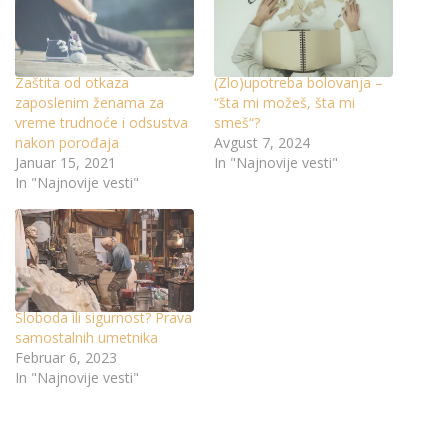
Zaštita od otkaza
(Zlo)upotreba bolovanja –
zaposlenim ženama za
“šta mi možeš, šta mi
vreme trudnoće i odsustva
smeš“?
nakon porođaja
Avgust 7, 2024
Januar 15, 2021
In "Najnovije vesti"
In "Najnovije vesti"
Sloboda ili sigurnost? Prava
samostalnih umetnika
Februar 6, 2023
In "Najnovije vesti"