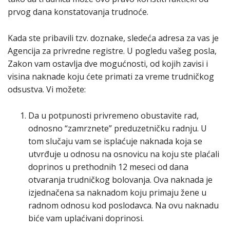
prvog dana konstatovanja trudnoće.
Kada ste pribavili tzv. doznake, sledeća adresa za vas je
Agencija za privredne registre. U pogledu vašeg posla,
Zakon vam ostavlja dve mogućnosti, od kojih zavisi i
visina naknade koju ćete primati za vreme trudničkog
odsustva. Vi možete:
Da u potpunosti privremeno obustavite rad,
odnosno “zamrznete” preduzetničku radnju. U
tom slučaju vam se isplaćuje naknada koja se
utvrđuje u odnosu na osnovicu na koju ste plaćali
doprinos u prethodnih 12 meseci od dana
otvaranja trudničkog bolovanja. Ova naknada je
izjednačena sa naknadom koju primaju žene u
radnom odnosu kod poslodavca. Na ovu naknadu
biće vam uplaćivani doprinosi.