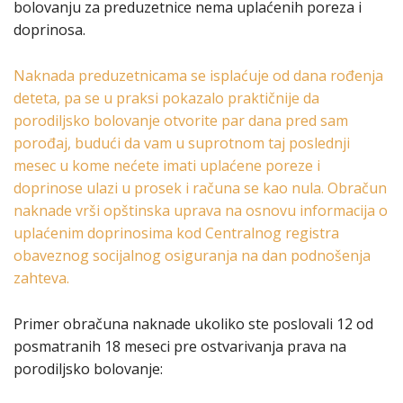
bolovanju za preduzetnice nema uplaćenih poreza i
doprinosa.
Naknada preduzetnicama se isplaćuje od dana rođenja
deteta, pa se u praksi pokazalo praktičnije da
porodiljsko bolovanje otvorite par dana pred sam
porođaj, budući da vam u suprotnom taj poslednji
mesec u kome nećete imati uplaćene poreze i
doprinose ulazi u prosek i računa se kao nula. Obračun
naknade vrši opštinska uprava na osnovu informacija o
uplaćenim doprinosima kod Centralnog registra
obaveznog socijalnog osiguranja na dan podnošenja
zahteva.
Primer obračuna naknade ukoliko ste poslovali 12 od
posmatranih 18 meseci pre ostvarivanja prava na
porodiljsko bolovanje: