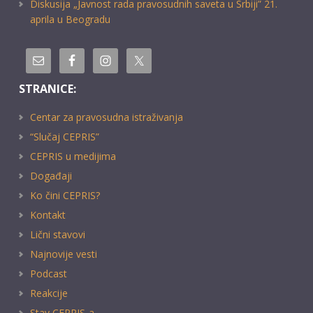
Diskusija „Javnost rada pravosudnih saveta u Srbiji” 21.
aprila u Beogradu
STRANICE:
Centar za pravosudna istraživanja
“Slučaj CEPRIS”
CEPRIS u medijima
Događaji
Ko čini CEPRIS?
Kontakt
Lični stavovi
Najnovije vesti
Podcast
Reakcije
Stav CEPRIS-a