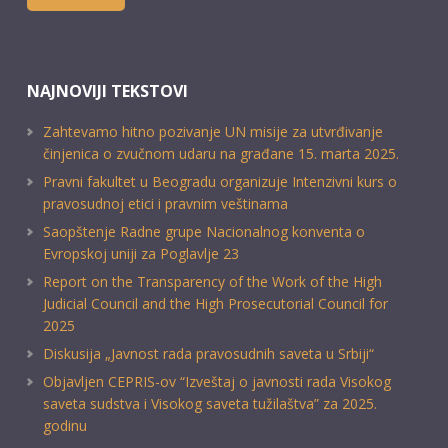
NAJNOVIJI TEKSTOVI
Zahtevamo hitno pozivanje UN misije za utvrđivanje
činjenica o zvučnom udaru na građane 15. marta 2025.
Pravni fakultet u Beogradu organizuje Intenzivni kurs o
pravosudnoj etici i pravnim veštinama
Saopštenje Radne grupe Nacionalnog konventa o
Evropskoj uniji za Poglavlje 23
Report on the Transparency of the Work of the High
Judicial Council and the High Prosecutorial Council for
2025
Diskusija „Javnost rada pravosudnih saveta u Srbiji“
Objavljen CEPRIS-ov “Izveštaj o javnosti rada Visokog
saveta sudstva i Visokog saveta tužilaštva” za 2025.
godinu