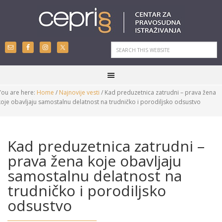
You are here:
Home
/
Najnovije vesti
/
Kad preduzetnica zatrudni – prava žena
koje obavljaju samostalnu delatnost na trudničko i porodiljsko odsustvo
Kad preduzetnica zatrudni –
prava žena koje obavljaju
samostalnu delatnost na
trudničko i porodiljsko
odsustvo