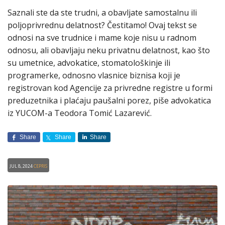
Saznali ste da ste trudni, a obavljate samostalnu ili
poljoprivrednu delatnost? Čestitamo! Ovaj tekst se
odnosi na sve trudnice i mame koje nisu u radnom
odnosu, ali obavljaju neku privatnu delatnost, kao što
su umetnice, advokatice, stomatološkinje ili
programerke, odnosno vlasnice biznisa koji je
registrovan kod Agencije za privredne registre u formi
preduzetnika i plaćaju paušalni porez, piše advokatica
iz YUCOM-a Teodora Tomić Lazarević.
Share
Share
Share
Jul 8, 2024
CEPRIS