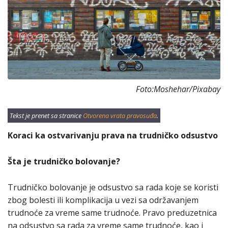
Foto:Moshehar/Pixabay
Tekst je prenet sa stranice
Otvorena vrata pravosuđa
.
Koraci ka ostvarivanju prava na trudničko odsustvo
Šta je trudničko bolovanje?
Trudničko bolovanje je odsustvo sa rada koje se koristi
zbog bolesti ili komplikacija u vezi sa održavanjem
trudnoće za vreme same trudnoće. Pravo preduzetnica
na odsustvo sa rada za vreme same trudnoće, kao i