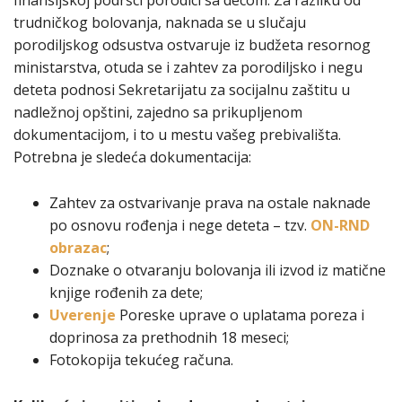
finansijskoj podršci porodici sa decom. Za razliku od
trudničkog bolovanja, naknada se u slučaju
porodiljskog odsustva ostvaruje iz budžeta resornog
ministarstva, otuda se i zahtev za porodiljsko i negu
deteta podnosi Sekretarijatu za socijalnu zaštitu u
nadležnoj opštini, zajedno sa prikupljenom
dokumentacijom, i to u mestu vašeg prebivališta.
Potrebna je sledeća dokumentacija:
Zahtev za ostvarivanje prava na ostale naknade
po osnovu rođenja i nege deteta – tzv.
ON-RND
obrazac
;
Doznake o otvaranju bolovanja ili izvod iz matične
knjige rođenih za dete;
Uverenje
Poreske uprave o uplatama poreza i
doprinosa za prethodnih 18 meseci;
Fotokopija tekućeg računa.