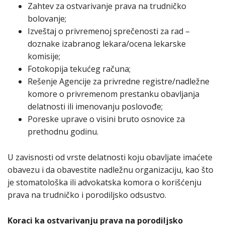
Zahtev za ostvarivanje prava na trudničko
bolovanje;
Izveštaj o privremenoj sprečenosti za rad –
doznake izabranog lekara/ocena lekarske
komisije;
Fotokopija tekućeg računa;
Rešenje Agencije za privredne registre/nadležne
komore o privremenom prestanku obavljanja
delatnosti ili imenovanju poslovođe;
Poreske uprave o visini bruto osnovice za
prethodnu godinu.
U zavisnosti od vrste delatnosti koju obavljate imaćete
obavezu i da obavestite nadležnu organizaciju, kao što
je stomatološka ili advokatska komora o korišćenju
prava na trudničko i porodiljsko odsustvo.
Koraci ka ostvarivanju prava na porodiljsko