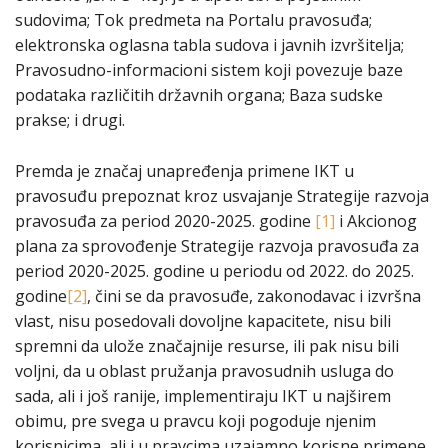
sudovima; Tok predmeta na Portalu pravosuđa;
elektronska oglasna tabla sudova i javnih izvršitelja;
Pravosudno-informacioni sistem koji povezuje baze
podataka različitih državnih organa; Baza sudske
prakse; i drugi.
Premda je značaj unapređenja primene IKT u
pravosuđu prepoznat kroz usvajanje Strategije razvoja
pravosuđa za period 2020-2025. godine
[1]
i Akcionog
plana za sprovođenje Strategije razvoja pravosuđa za
period 2020-2025. godine u periodu od 2022. do 2025.
godine
[2]
, čini se da pravosuđe, zakonodavac i izvršna
vlast, nisu posedovali dovoljne kapacitete, nisu bili
spremni da ulože značajnije resurse, ili pak nisu bili
voljni, da u oblast pružanja pravosudnih usluga do
sada, ali i još ranije, implementiraju IKT u najširem
obimu, pre svega u pravcu koji pogoduje njenim
korisnicima, ali i u pravcima uzajamno korisne primene,