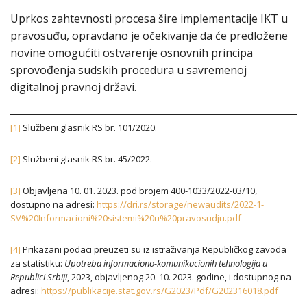
Uprkos zahtevnosti procesa šire implementacije IKT u
pravosuđu, opravdano je očekivanje da će predložene
novine omogućiti ostvarenje osnovnih principa
sprovođenja sudskih procedura u savremenoj
digitalnoj pravnoj državi.
[1]
Službeni glasnik RS br. 101/2020.
[2]
Službeni glasnik RS br. 45/2022.
[3]
Objavljena 10. 01. 2023. pod brojem 400-1033/2022-03/10,
dostupno na adresi:
https://dri.rs/storage/newaudits/2022-1-
SV%20Informacioni%20sistemi%20u%20pravosudju.pdf
[4]
Prikazani podaci preuzeti su iz istraživanja Republičkog zavoda
za statistiku:
Upotreba informaciono-komunikacionih tehnologija u
Republici Srbiji
, 2023, objavljenog 20. 10. 2023. godine, i dostupnog na
adresi:
https://publikacije.stat.gov.rs/G2023/Pdf/G202316018.pdf