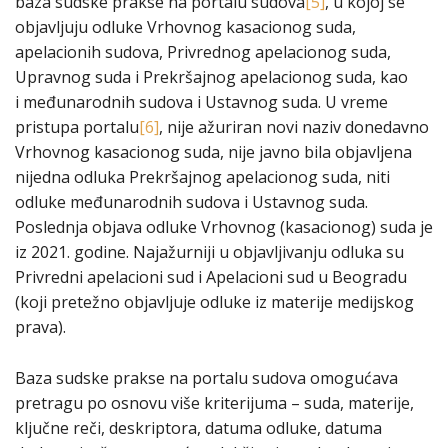
baza sudske prakse na portalu sudova
[5]
, u kojoj se
objavljuju odluke Vrhovnog kasacionog suda,
apelacionih sudova, Privrednog apelacionog suda,
Upravnog suda i Prekršajnog apelacionog suda, kao
i međunarodnih sudova i Ustavnog suda. U vreme
pristupa portalu
[6]
, nije ažuriran novi naziv donedavno
Vrhovnog kasacionog suda, nije javno bila objavljena
nijedna odluka Prekršajnog apelacionog suda, niti
odluke međunarodnih sudova i Ustavnog suda.
Poslednja objava odluke Vrhovnog (kasacionog) suda je
iz 2021. godine. Najažurniji u objavljivanju odluka su
Privredni apelacioni sud i Apelacioni sud u Beogradu
(koji pretežno objavljuje odluke iz materije medijskog
prava).
Baza sudske prakse na portalu sudova omogućava
pretragu po osnovu više kriterijuma – suda, materije,
ključne reči, deskriptora, datuma odluke, datuma