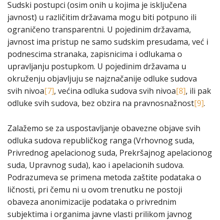
Sudski postupci (osim onih u kojima je isključena
javnost) u različitim državama mogu biti potpuno ili
ograničeno transparentni. U pojedinim državama,
javnost ima pristup ne samo sudskim presudama, već i
podnescima stranaka, zapisnicima i odlukama o
upravljanju postupkom. U pojedinim državama u
okruženju objavljuju se najznačanije odluke sudova
svih nivoa
[7]
, većina odluka sudova svih nivoa
[8]
, ili pak
odluke svih sudova, bez obzira na pravnosnažnost
[9]
.
Zalažemo se za uspostavljanje obavezne objave svih
odluka sudova republičkog ranga (Vrhovnog suda,
Privrednog apelacionog suda, Prekršajnog apelacionog
suda, Upravnog suda), kao i apelacionih sudova.
Podrazumeva se primena metoda zaštite podataka o
ličnosti, pri čemu ni u ovom trenutku ne postoji
obaveza anonimizacije podataka o privrednim
subjektima i organima javne vlasti prilikom javnog