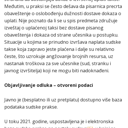
Međutim, u praksi se često dešava da pisarnica precrta
obaveštenje o oslobođenju dužnosti dostave dokaza o
uplati. Nije poznato da li se u spis predmeta združuje
izveštaj o uplaćenoj taksi bez dostave pisanog
obaveštenja i dokaza od strane učesnika u postupku.
Situacije u kojima se prinudno izvršava naplata sudske
takse koja zapravo jeste plaćena i dalje su relativno
česte, što uzrokuje angžovanje brojnih resursa, uz
nastanak troškova za sve učesnike (sud, stranku i
javnog izvršitelja) koji ne mogu biti nadoknađeni.
Objavljivanje odluka – otvoreni podaci
Javno je (besplatno ili uz pretplatu) dostupno više baza
podataka sudske prakse.
U toku 2021. godine, uspostavljena je i elektronska