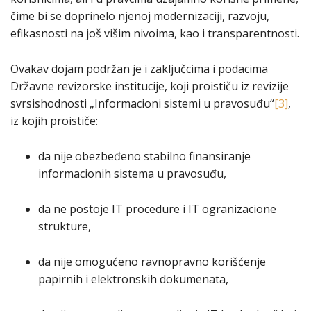
čime bi se doprinelo njenoj modernizaciji, razvoju,
efikasnosti na još višim nivoima, kao i transparentnosti.
Ovakav dojam podržan je i zaključcima i podacima
Državne revizorske institucije, koji proističu iz revizije
svrsishodnosti „Informacioni sistemi u pravosuđu“
[3]
,
iz kojih proističe:
da nije obezbeđeno stabilno finansiranje
informacionih sistema u pravosuđu,
da ne postoje IT procedure i IT ogranizacione
strukture,
da nije omogućeno ravnopravno korišćenje
papirnih i elektronskih dokumenata,