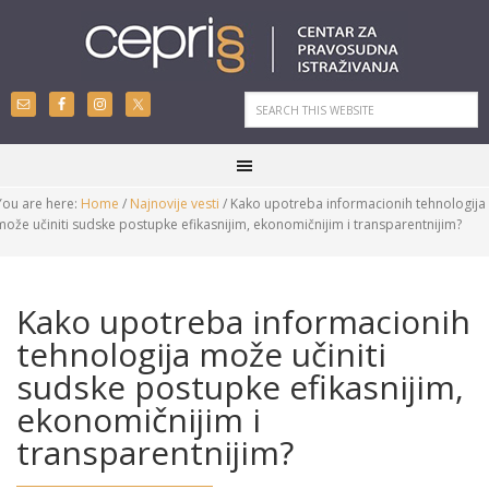
You are here:
Home
/
Najnovije vesti
/
Kako upotreba informacionih tehnologija
može učiniti sudske postupke efikasnijim, ekonomičnijim i transparentnijim?
Kako upotreba informacionih
tehnologija može učiniti
sudske postupke efikasnijim,
ekonomičnijim i
transparentnijim?