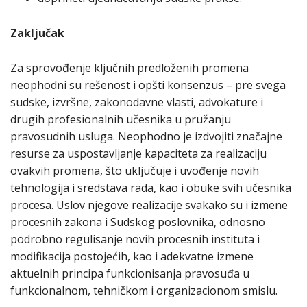
Zaključak
Za sprovođenje ključnih predloženih promena
neophodni su rešenost i opšti konsenzus – pre svega
sudske, izvršne, zakonodavne vlasti, advokature i
drugih profesionalnih učesnika u pružanju
pravosudnih usluga. Neophodno je izdvojiti značajne
resurse za uspostavljanje kapaciteta za realizaciju
ovakvih promena, što uključuje i uvođenje novih
tehnologija i sredstava rada, kao i obuke svih učesnika
procesa. Uslov njegove realizacije svakako su i izmene
procesnih zakona i Sudskog poslovnika, odnosno
podrobno regulisanje novih procesnih instituta i
modifikacija postojećih, kao i adekvatne izmene
aktuelnih principa funkcionisanja pravosuđa u
funkcionalnom, tehničkom i organizacionom smislu.