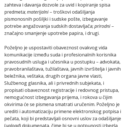
zahteva i davanja dozvole za uvid i kopiranje spisa
predmeta;
materijalni
– troškovi odašiljanja
pismonosnih pošiljki i sudske pošte, izbegavanje
potrebe angažovanja sudskih dostavljača;
prirodni
–
značajno smanjenje upotrebe papira, i drugi.
Poželjno je uspostaviti obaveznost ovakvog vida
komunikacije između suda i profesionalnih korisnika
pravosudnih usluga i učesnika u postupku – advokata,
pravobranilaštava, tužilaštava, javnih izvršitelja i javnih
beležnika, veštaka, drugih organa javne vlasti,
Službenog glasnika, ali i privrednih subjekata, i
propisati obaveznost registracije i redovnog pristupa,
nemogućnost izbegavanja prijema, i rokova u čijim
okvirima će se pismena smatrati uručenim. Poželjno je
urediti i automatizaciju primene elektronskog potpisa i
pečata, koji bi predstavljali osnovni uslov za odašiljanje
(
upload
) dokumenata, čime bi se u potpunosti izbegla