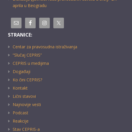
aprila u Beogradu
STRANICE:
Centar za pravosudna istraživanja
“Slučaj CEPRIS”
CEPRIS u medijima
Događaji
Ko čini CEPRIS?
Kontakt
Lični stavovi
Najnovije vesti
Podcast
Reakcije
Stav CEPRIS-a