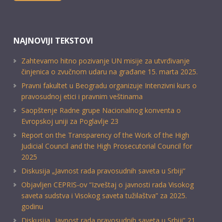
NAJNOVIJI TEKSTOVI
Zahtevamo hitno pozivanje UN misije za utvrđivanje
činjenica o zvučnom udaru na građane 15. marta 2025.
Pravni fakultet u Beogradu organizuje Intenzivni kurs o
pravosudnoj etici i pravnim veštinama
Saopštenje Radne grupe Nacionalnog konventa o
Evropskoj uniji za Poglavlje 23
Report on the Transparency of the Work of the High
Judicial Council and the High Prosecutorial Council for
2025
Diskusija „Javnost rada pravosudnih saveta u Srbiji“
Objavljen CEPRIS-ov “Izveštaj o javnosti rada Visokog
saveta sudstva i Visokog saveta tužilaštva” za 2025.
godinu
Diskusija „Javnost rada pravosudnih saveta u Srbiji” 21.