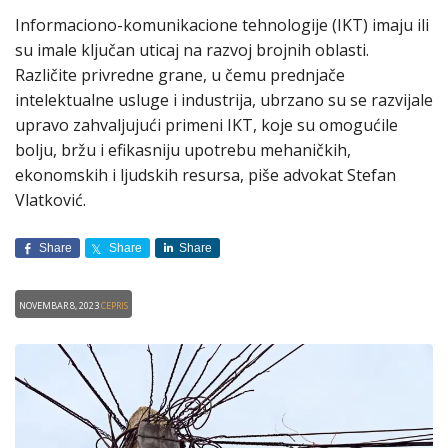
Informaciono-komunikacione tehnologije (IKT) imaju ili
su imale ključan uticaj na razvoj brojnih oblasti.
Različite privredne grane, u čemu prednjače
intelektualne usluge i industrija, ubrzano su se razvijale
upravo zahvaljujući primeni IKT, koje su omogućile
bolju, bržu i efikasniju upotrebu mehaničkih,
ekonomskih i ljudskih resursa, piše advokat Stefan
Vlatković.
Share
Share
Share
Novembar 8, 2023
CEPRIS