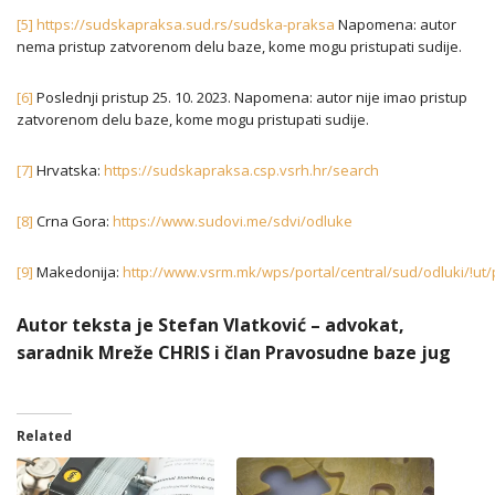
[5]
https://sudskapraksa.sud.rs/sudska-praksa
Napomena: autor
nema pristup zatvorenom delu baze, kome mogu pristupati sudije.
[6]
Poslednji pristup 25. 10. 2023. Napomena: autor nije imao pristup
zatvorenom delu baze, kome mogu pristupati sudije.
[7]
Hrvatska:
https://sudskapraksa.csp.vsrh.hr/search
[8]
Crna Gora:
https://www.sudovi.me/sdvi/odluke
[9]
Makedonija:
http://www.vsrm.mk/wps/portal/central/sud/odluki/
Autor teksta je Stefan Vlatković – advokat,
saradnik Mreže CHRIS i član Pravosudne baze jug
Related