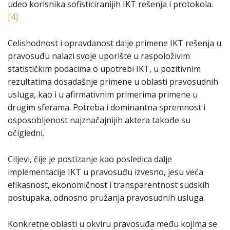
udeo korisnika sofisticiranijih IKT rešenja i protokola.
[4]
Celishodnost i opravdanost dalje primene IKT rešenja u
pravosuđu nalazi svoje uporište u raspoloživim
statističkim podacima o upotrebi IKT, u pozitivnim
rezultatima dosadašnje primene u oblasti pravosudnih
usluga, kao i u afirmativnim primerima primene u
drugim sferama. Potreba i dominantna spremnost i
osposobljenost najznačajnijih aktera takođe su
očigledni.
Ciljevi, čije je postizanje kao posledica dalje
implementacije IKT u pravosuđu izvesno, jesu veća
efikasnost, ekonomičnost i transparentnost sudskih
postupaka, odnosno pružanja pravosudnih usluga.
Konkretne oblasti u okviru pravosuđa među kojima se