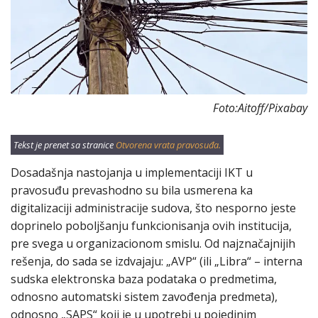
Foto:Aitoff/Pixabay
Tekst je prenet sa stranice
Otvorena vrata pravosuđa.
Dosadašnja nastojanja u implementaciji IKT u
pravosuđu prevashodno su bila usmerena ka
digitalizaciji administracije sudova, što nesporno jeste
doprinelo poboljšanju funkcionisanja ovih institucija,
pre svega u organizacionom smislu. Od najznačajnijih
rešenja, do sada se izdvajaju: „AVP“ (ili „Libra“ – interna
sudska elektronska baza podataka o predmetima,
odnosno automatski sistem zavođenja predmeta),
odnosno „SAPS“ koji je u upotrebi u pojedinim