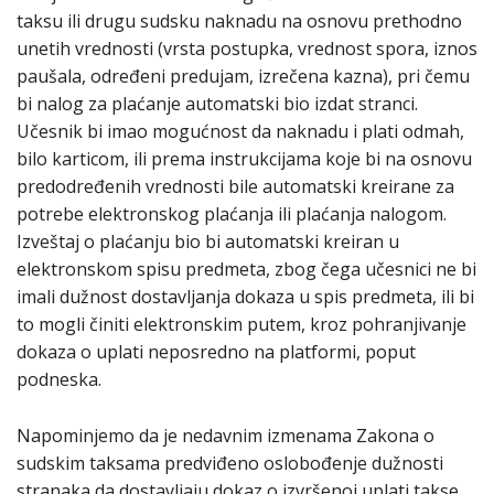
taksu ili drugu sudsku naknadu na osnovu prethodno
unetih vrednosti (vrsta postupka, vrednost spora, iznos
paušala, određeni predujam, izrečena kazna), pri čemu
bi nalog za plaćanje automatski bio izdat stranci.
Učesnik bi imao mogućnost da naknadu i plati odmah,
bilo karticom, ili prema instrukcijama koje bi na osnovu
predodređenih vrednosti bile automatski kreirane za
potrebe elektronskog plaćanja ili plaćanja nalogom.
Izveštaj o plaćanju bio bi automatski kreiran u
elektronskom spisu predmeta, zbog čega učesnici ne bi
imali dužnost dostavljanja dokaza u spis predmeta, ili bi
to mogli činiti elektronskim putem, kroz pohranjivanje
dokaza o uplati neposredno na platformi, poput
podneska.
Napominjemo da je nedavnim izmenama Zakona o
sudskim taksama predviđeno oslobođenje dužnosti
stranaka da dostavljaju dokaz o izvršenoj uplati takse.