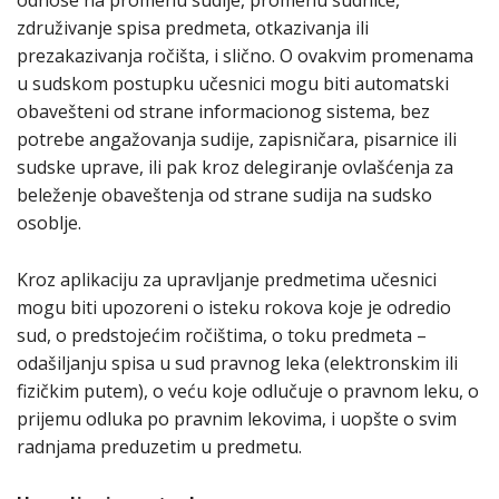
odnose na promenu sudije, promenu sudnice,
združivanje spisa predmeta, otkazivanja ili
prezakazivanja ročišta, i slično. O ovakvim promenama
u sudskom postupku učesnici mogu biti automatski
obavešteni od strane informacionog sistema, bez
potrebe angažovanja sudije, zapisničara, pisarnice ili
sudske uprave, ili pak kroz delegiranje ovlašćenja za
beleženje obaveštenja od strane sudija na sudsko
osoblje.
Kroz aplikaciju za upravljanje predmetima učesnici
mogu biti upozoreni o isteku rokova koje je odredio
sud, o predstojećim ročištima, o toku predmeta –
odašiljanju spisa u sud pravnog leka (elektronskim ili
fizičkim putem), o veću koje odlučuje o pravnom leku, o
prijemu odluka po pravnim lekovima, i uopšte o svim
radnjama preduzetim u predmetu.