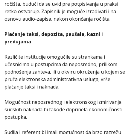
ročišta, budući da se uvid pre potpisivanja u praksi
retko ostvaruje. Zapisnik je moguće izrađivati i na
osnovu audio-zapisa, nakon okončanja ročišta.
Plaćanje taksi, depozita, paušala, kazni i
predujama
Različite institucije omogućile su strankama i
učesnicima u postupcima da neposredno, prilikom
podnošenja zahteva, ili u okviru okruženja u kojem se
pruža elektronska administrativna usluga, vrše
plaćanje taksi i naknada.
Mogućnost neposrednog i elektronskog izmirivanja
sudskih naknada bi takođe doprinela ekonomičnosti
postupka.
Sudija i referent bi imali mogućnost da brzo razrežu