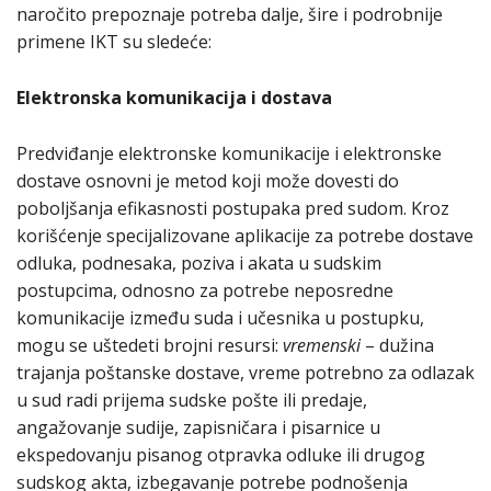
naročito prepoznaje potreba dalje, šire i podrobnije
primene IKT su sledeće:
Elektronska komunikacija i dostava
Predviđanje elektronske komunikacije i elektronske
dostave osnovni je metod koji može dovesti do
poboljšanja efikasnosti postupaka pred sudom. Kroz
korišćenje specijalizovane aplikacije za potrebe dostave
odluka, podnesaka, poziva i akata u sudskim
postupcima, odnosno za potrebe neposredne
komunikacije između suda i učesnika u postupku,
mogu se uštedeti brojni resursi:
vremenski
– dužina
trajanja poštanske dostave, vreme potrebno za odlazak
u sud radi prijema sudske pošte ili predaje,
angažovanje sudije, zapisničara i pisarnice u
ekspedovanju pisanog otpravka odluke ili drugog
sudskog akta, izbegavanje potrebe podnošenja