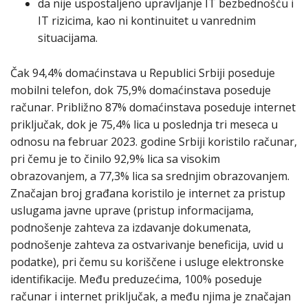
da nije uspostaljeno upravljanje IT bezbednošću i
IT rizicima, kao ni kontinuitet u vanrednim
situacijama.
Čak 94,4% domaćinstava u Republici Srbiji poseduje
mobilni telefon, dok 75,9% domaćinstava poseduje
računar. Približno 87% domaćinstava poseduje internet
priključak, dok je 75,4% lica u poslednja tri meseca u
odnosu na februar 2023. godine Srbiji koristilo računar,
pri čemu je to činilo 92,9% lica sa visokim
obrazovanjem, a 77,3% lica sa srednjim obrazovanjem.
Značajan broj građana koristilo je internet za pristup
uslugama javne uprave (pristup informacijama,
podnošenje zahteva za izdavanje dokumenata,
podnošenje zahteva za ostvarivanje beneficija, uvid u
podatke), pri čemu su koriščene i usluge elektronske
identifikacije. Među preduzećima, 100% poseduje
računar i internet priključak, a među njima je značajan