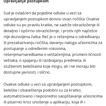
Upravljanje postupkom
Sud je ovlašćen da pojedine odluke u vezi sa
upravljanjem postupkom donosi izvan ročišta. Ovakve
odluke su po pravilu kratke, ne sadrže obrazloženje ili
detaljno i opširno obrazloženje, i protiv njih najčešće
nije dozvoljena žalba. Reč je o rešenjima o određivanju
ili prezakazivanju ročišta, davanju naloga učesnicima za
postupanje u određenim rokovima,
rešenjima/naredbama o veštačenjima, promeni ličnosti
veštaka, o spajanju ili razdvajanju predmeta, ili
službenim beleškama koje mogu, ali i ne moraju biti
dostupne javnosti, i slično.
Ovakve odluke u vezi sa upravljanjem postupkom,
beleške i obaveštenja podobni su za kratko,
automatizovano i neposredno saopštavanje učesnicima
ili pisarnici kroz unošenje u aplikaciju, koja ih i