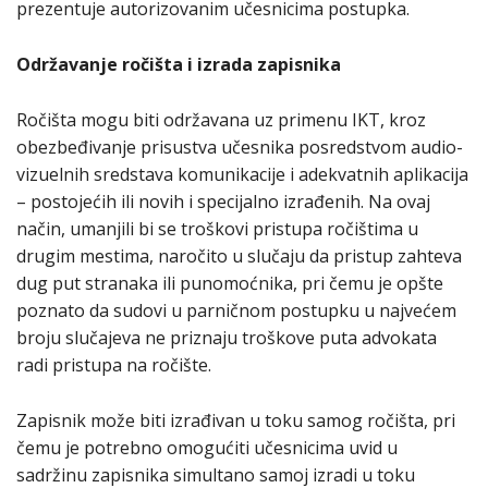
prezentuje autorizovanim učesnicima postupka.
Održavanje ročišta i izrada zapisnika
Ročišta mogu biti održavana uz primenu IKT, kroz
obezbeđivanje prisustva učesnika posredstvom audio-
vizuelnih sredstava komunikacije i adekvatnih aplikacija
– postojećih ili novih i specijalno izrađenih. Na ovaj
način, umanjili bi se troškovi pristupa ročištima u
drugim mestima, naročito u slučaju da pristup zahteva
dug put stranaka ili punomoćnika, pri čemu je opšte
poznato da sudovi u parničnom postupku u najvećem
broju slučajeva ne priznaju troškove puta advokata
radi pristupa na ročište.
Zapisnik može biti izrađivan u toku samog ročišta, pri
čemu je potrebno omogućiti učesnicima uvid u
sadržinu zapisnika simultano samoj izradi u toku