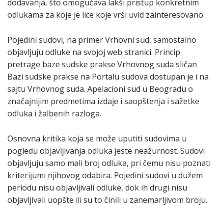
dodavanja, što omogućava lakši pristup konkretnim
odlukama za koje je lice koje vrši uvid zainteresovano.
Pojedini sudovi, na primer Vrhovni sud, samostalno
objavljuju odluke na svojoj web stranici. Princip
pretrage baze sudske prakse Vrhovnog suda sličan
Bazi sudske prakse na Portalu sudova dostupan je i na
sajtu Vrhovnog suda. Apelacioni sud u Beogradu o
značajnijim predmetima izdaje i saopštenja i sažetke
odluka i žalbenih razloga.
Osnovna kritika koja se može uputiti sudovima u
pogledu objavljivanja odluka jeste neažurnost. Sudovi
objavljuju samo mali broj odluka, pri čemu nisu poznati
kriterijumi njihovog odabira. Pojedini sudovi u dužem
periodu nisu objavljivali odluke, dok ih drugi nisu
objavljivali uopšte ili su to činili u zanemarljivom broju.