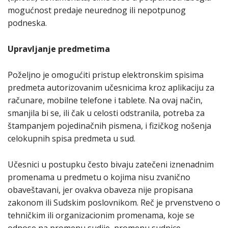
mogućnost predaje neurednog ili nepotpunog
podneska.
Upravljanje predmetima
Poželjno je omogućiti pristup elektronskim spisima
predmeta autorizovanim učesnicima kroz aplikaciju za
računare, mobilne telefone i tablete. Na ovaj način,
smanjila bi se, ili čak u celosti odstranila, potreba za
štampanjem pojedinačnih pismena, i fizičkog nošenja
celokupnih spisa predmeta u sud.
Učesnici u postupku često bivaju zatečeni iznenadnim
promenama u predmetu o kojima nisu zvanično
obaveštavani, jer ovakva obaveza nije propisana
zakonom ili Sudskim poslovnikom. Reč je prvenstveno o
tehničkim ili organizacionim promenama, koje se