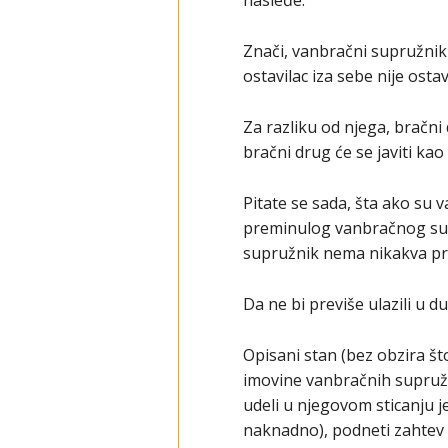
Znači, vanbračni supružnik
ostavilac iza sebe nije os
Za razliku od njega, bračni
bračni drug će se javiti ka
Pitate se sada, šta ako su v
preminulog vanbračnog supr
supružnik nema nikakva p
Da ne bi previše ulazili u d
Opisani stan (bez obzira š
imovine vanbračnih supružn
udeli u njegovom sticanju j
naknadno), podneti zahtev d