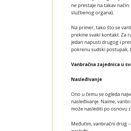
ne prestaje na takav način
službenog organa).
Na primer, tako što se vanb
prekine svaki kontakt. Za r
jedan napusti drugog i pres
pokrenu sudski postupak, b
Vanbračna zajednica u sv
Nasleđivanje
Ono u čemu se ogleda najv
nasleđivanje. Naime, vanbr
može naslediti po osnovu z
Međutim, vanbračni drug – 
nasleđe.