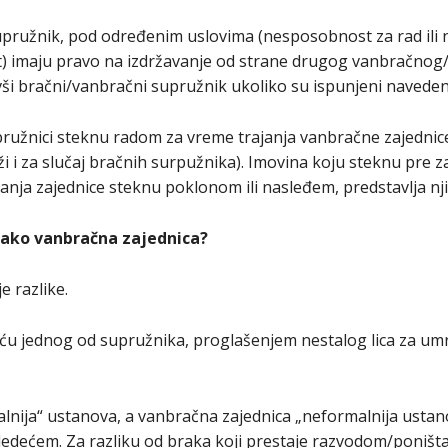
 supružnik, pod određenim uslovima (nesposobnost za rad ili
t) imaju pravo na izdržavanje od strane drugog vanbračnog
ši bračni/vanbračni supružnik ukoliko su ispunjeni navedeni
ružnici steknu radom za vreme trajanja vanbračne zajednice
ži i za slučaj bračnih surpužnika). Imovina koju steknu pre 
ajanja zajednice steknu poklonom ili nasleđem, predstavlja 
kako vanbračna zajednica?
e razlike.
ću jednog od supružnika, proglašenjem nestalog lica za umrl
alnija“ ustanova, a vanbračna zajednica „neformalnija ustan
sledećem. Za razliku od braka koji prestaje razvodom/poniš