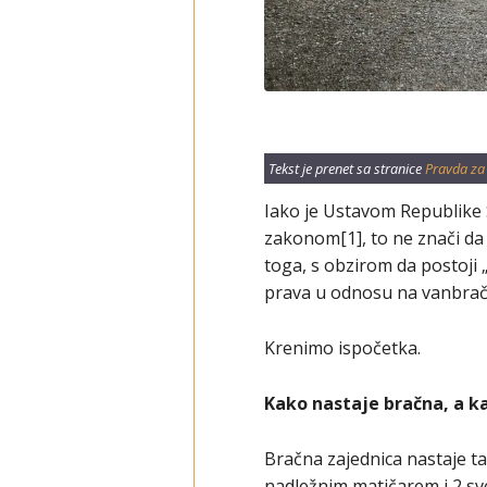
Tekst je prenet sa stranice
Pravda za
Iako je Ustavom Republike 
zakonom[1], to ne znači da
toga, s obzirom da postoji 
prava u odnosu na vanbrač
Krenimo ispočetka.
Kako nastaje bračna, a k
Bračna zajednica nastaje ta
nadležnim matičarem i 2 sv