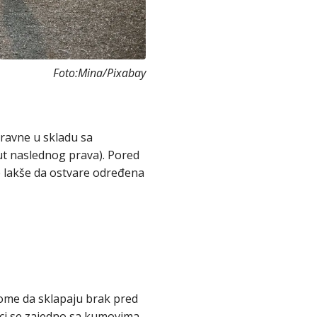
Foto:Mina/Pixabay
ravne u skladu sa
ut naslednog prava). Pored
je lakše da ostvare određena
tome da sklapaju brak pred
ici se zajedno sa kumovima