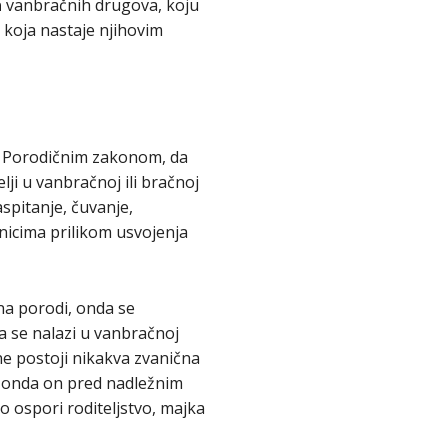
a
vanbračnih drugova, koju
 koja nastaje njihovim
i Porodičnim zakonom, da
lji u vanbračnoj ili bračnoj
aspitanje, čuvanje,
žnicima prilikom usvojenja
na porodi, onda se
a se nalazi u vanbračnoj
ne postoji nikakva zvanična
 a onda on pred nadležnim
 ospori roditeljstvo, majka