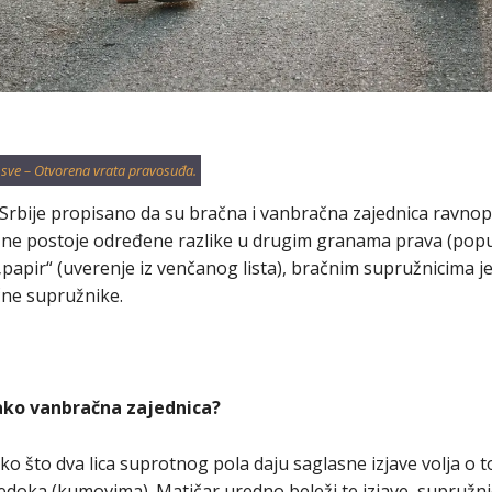
 sve – Otvorena vrata pravosuđa.
Srbije propisano da su bračna i vanbračna zajednica ravnop
 ne postoje određene razlike u drugim granama prava (pop
„papir“ (uverenje iz venčanog lista), bračnim supružnicima 
ne supružnike.
ako vanbračna zajednica?
ko što dva lica suprotnog pola daju saglasne izjave volja o 
edoka (kumovima). Matičar uredno beleži te izjave, supružn