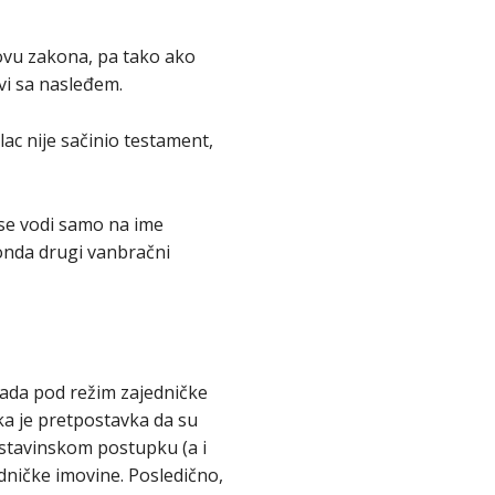
ovu zakona, pa tako ako
vi sa nasleđem.
ac nije sačinio testament,
i se vodi samo na ime
 onda drugi vanbračni
pada pod režim zajedničke
ka je pretpostavka da su
ostavinskom postupku (a i
dničke imovine. Posledično,