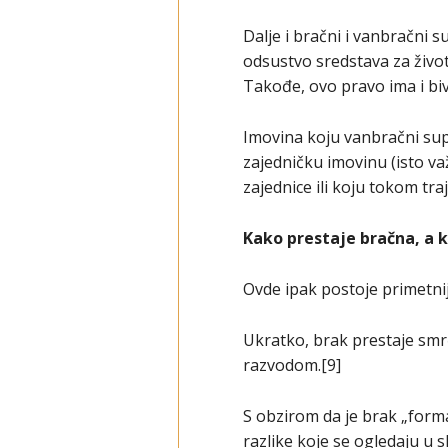
Dalje i bračni i vanbračni
odsustvo sredstava za živo
Takođe, ovo pravo ima i biv
Imovina koju vanbračni sup
zajedničku imovinu (isto va
zajednice ili koju tokom tr
Kako prestaje bračna, a 
Ovde ipak postoje primetnij
Ukratko, brak prestaje smr
razvodom.[9]
S obzirom da je brak „form
razlike koje se ogledaju u 