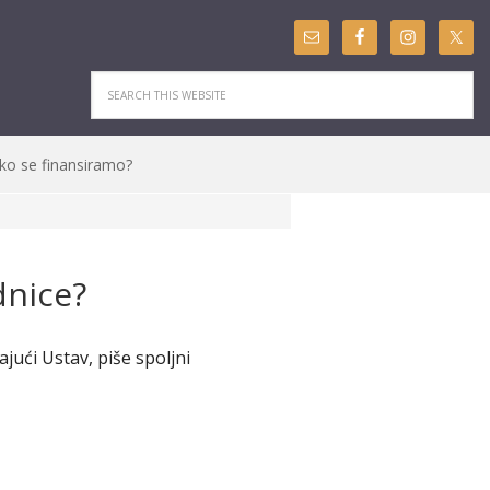
ko se finansiramo?
dnice?
jući Ustav, piše spoljni