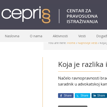
Naslovna
O nama
Aktivnosti
Vesti
Događa
You are here:
Home
/
Najnovije vesti
/
Koja 
Koja je razlik
Načelo ravnopravnosti bračn
saradnik u advokatskoj kanc
Share
Share
Share