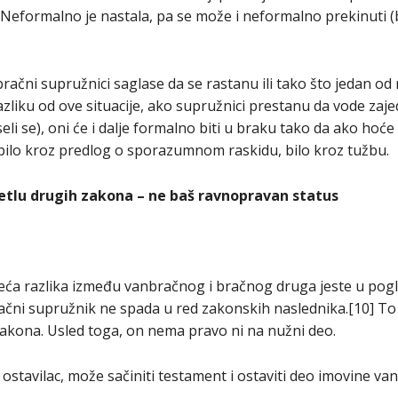
. Neformalno je nastala, pa se može i neformalno prekinuti 
račni supružnici saglase da se rastanu ili tako što jedan od 
azliku od ove situacije, ako supružnici prestanu da vode zaje
eli se), oni će i dalje formalno biti u braku tako da ako hoć
ilo kroz predlog o sporazumnom raskidu, bilo kroz tužbu.
etlu drugih zakona – ne baš ravnopravan status
eća razlika između vanbračnog i bračnog druga jeste u pog
ačni supružnik ne spada u red zakonskih naslednika.[10] To
akona. Usled toga, on nema pravo ni na nužni deo.
ostavilac, može sačiniti testament i ostaviti deo imovine 