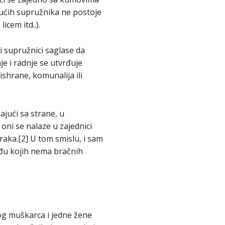
dućih supružnika ne postoje
cem itd..).
 supružnici saglase da
e i radnje se utvrđuje
ishrane, komunalija ili
ajući sa strane, u
oni se nalaze u zajednici
braka.[2] U tom smislu, i sam
eđu kojih nema bračnih
og muškarca i jedne žene