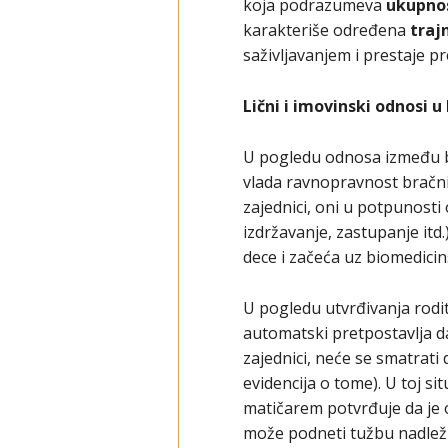
koja podrazumeva
ukupno
karakteriše određena
traj
saživljavanjem i prestaje p
Lični i imovinski odnosi 
U pogledu odnosa između b
vlada ravnopravnost bračnih
zajednici, oni u potpunosti
izdržavanje, zastupanje itd
dece i začeća uz biomedici
U pogledu utvrđivanja rodit
automatski pretpostavlja da
zajednici, neće se smatrati
evidencija o tome). U toj s
matičarem potvrđuje da je 
može podneti tužbu nadlež