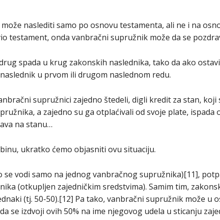
 može naslediti samo po osnovu testamenta, ali ne i na osn
tavio testament, onda vanbračni supružnik može da se pozdra
 drug spada u krug zakonskih naslednika, tako da ako ostavil
o naslednik u prvom ili drugom naslednom redu.
anbračni supružnici zajedno štedeli, digli kredit za stan, koj
užnika, a zajedno su ga otplaćivali od svoje plate, ispada
rava na stanu…
ubinu, ukratko ćemo objasniti ovu situaciju.
to se vodi samo na jednog vanbračnog supružnika)[11], pot
ika (otkupljen zajedničkim sredstvima). Samim tim, zakons
ednaki (tj. 50-50).[12] Pa tako, vanbračni supružnik može u 
a se izdvoji ovih 50% na ime njegovog udela u sticanju zaje