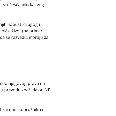
(bez učešća bilo kakvog
njih napusti drugog i
dnički život (na primer
e da se razvedu, moraju da
ledu njegovog prava na
 u prevodu znači da on NE
vanbračnom supružniku u