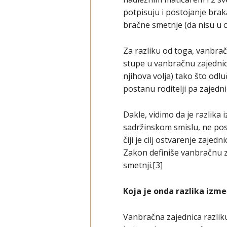
potpisuju i postojanje bra
bračne smetnje (da nisu u o
Za razliku od toga, vanbra
stupe u vanbračnu zajednicu
njihova volja) tako što odlu
postanu roditelji pa zajedni
Dakle, vidimo da je razlika
sadržinskom smislu, ne post
čiji je cilj ostvarenje zaje
Zakon definiše vanbračnu z
smetnji.[3]
Koja je onda razlika izm
Vanbračna zajednica razlik