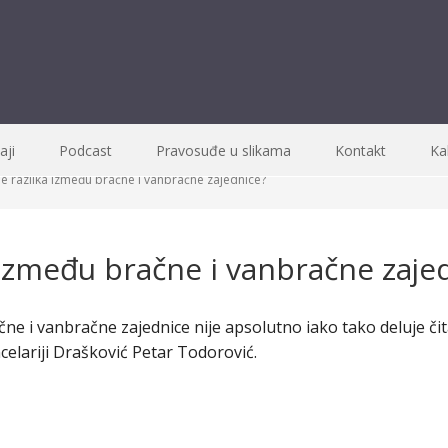
ji
Podcast
Pravosuđe u slikama
Kontakt
Ka
je razlika između bračne i vanbračne zajednice?
a između bračne i vanbračne zaje
e i vanbračne zajednice nije apsolutno iako tako deluje čita
elariji Drašković Petar Todorović.