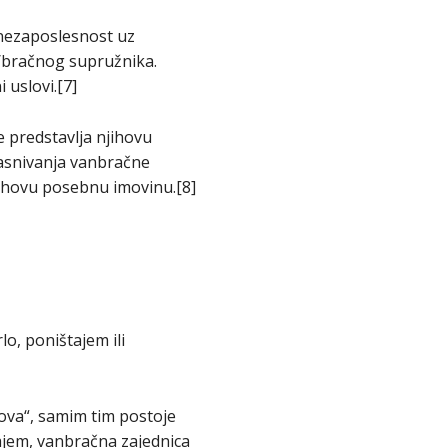
 nezaposlesnost uz
/bračnog supružnika.
 uslovi.[7]
 predstavlja njihovu
zasnivanja vanbračne
njihovu posebnu imovinu.[8]
o, poništajem ili
ova“, samim tim postoje
tajem, vanbračna zajednica