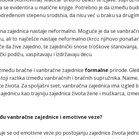
ka se evidentira u matične knjige. Potrebno je da između bu
dređenom stepenu srodstva, da nisu već u braku sa drugim li
čna zajednica nastaje neformalno. Moguće je da se vanbračni
, ali to najčešće nastaje neformalno (kroz njihovo ponašanj
če da žive zajedno, te zajednički snose troškove stanovanja, 
čki podižu, vaspitavaju i izdržavaju decu.
 između bračne i vanbračne zajednice
formalne
prirode. Gled
oji razlika između vanbračnih i bračnih supružnika. Naime, 
dnice života. Za spoljašni svet, vanbračna zajednica ima izgled 
ajednicu kao trajniju zajednica života žene i muškarca, izm
eđu vanbračne zajednice i emotivne veze?
uje se od emotivne veze po postojanju zajednice života jedn