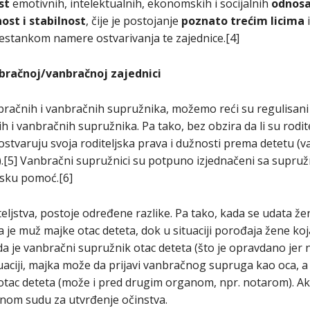
st
emotivnih, intelektualnih, ekonomskih i socijalnih
odnos
nost i stabilnost
, čije je postojanje
poznato trećim licima
i
restankom namere ostvarivanja te zajednice.[4]
u bračnoj/vanbračnoj zajednici
račnih i vanbračnih supružnika, možemo reći su regulisan
 i vanbračnih supružnika. Pa tako, bez obzira da li su rodite
 ostvaruju svoja roditeljska prava i dužnosti prema detetu (v
.).[5] Vanbračni supružnici su potpuno izjednačeni sa supru
nsku pomoć.[6]
eljstva, postoje određene razlike. Pa tako, kada se udata že
 je muž majke otac deteta, dok u situaciji porođaja žene koj
 da je vanbračni supružnik otac deteta (što je opravdano jer 
ituaciji, majka može da prijavi vanbračnog supruga kao oca,
otac deteta (može i pred drugim organom, npr. notarom). Ako
nom sudu za utvrđenje očinstva.