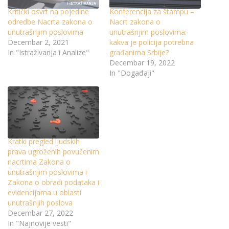
Kritički osvrt na pojedine
Konferencija za štampu –
odredbe Nacrta zakona o
Nacrt zakona o
unutrašnjim poslovima
unutrašnjim poslovima:
Decembar 2, 2021
kakva je policija potrebna
In "Istraživanja i Analize"
građanima Srbije?
Decembar 19, 2022
In "Događaji"
Kratki pregled ljudskih
prava ugroženih povučenim
nacrtima Zakona o
unutrašnjim poslovima i
Zakona o obradi podataka i
evidencijama u oblasti
unutrašnjih poslova
Decembar 27, 2022
In "Najnovije vesti"