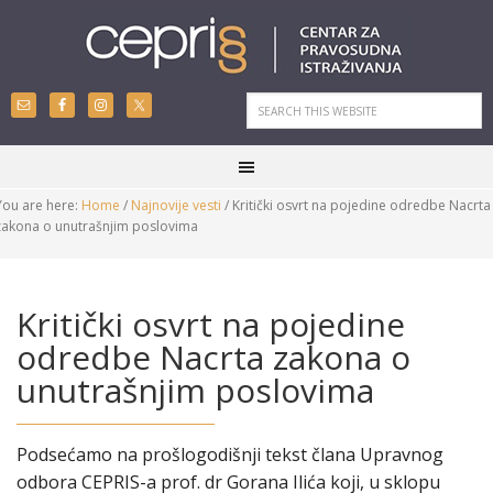
You are here:
Home
/
Najnovije vesti
/
Kritički osvrt na pojedine odredbe Nacrta
zakona o unutrašnjim poslovima
Kritički osvrt na pojedine
odredbe Nacrta zakona o
unutrašnjim poslovima
Podsećamo na prošlogodišnji tekst člana Upravnog
odbora CEPRIS-a prof. dr Gorana Ilića koji, u sklopu