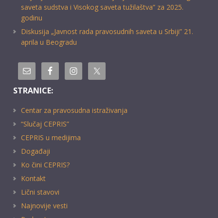
saveta sudstva i Visokog saveta tužilaštva” za 2025.
godinu
Diskusija „Javnost rada pravosudnih saveta u Srbiji” 21.
aprila u Beogradu
STRANICE:
Centar za pravosudna istraživanja
“Slučaj CEPRIS”
CEPRIS u medijima
Događaji
Ko čini CEPRIS?
Kontakt
Lični stavovi
Najnovije vesti