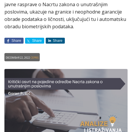
javne rasprave o Nacrtu zakona o unutrašnjim
poslovima, ukazuje na granice i neophodne garancije
obrade podataka o ličnosti, uključujući tu i automatsku
obradu biometrijskih podataka.
Share
Share
Share
Decembar 22, 2022
CEPRIS