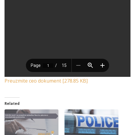
Preuzmite ceo dokument [278.85 KB]
Related