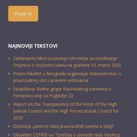
Prijavi se
NAJNOVIJI TEKSTOVI
Zahtevamo hitno pozivanje UN misije za utvrđivanje
činjenica o zvučnom udaru na građane 15. marta 2025.
Pravni fakultet u Beogradu organizuje Intenzivni kurs o
pravosudnoj etici i pravnim veštinama
Saopštenje Radne grupe Nacionalnog konventa o
Evropskoj uniji za Poglavlje 23
Report on the Transparency of the Work of the High
Judicial Council and the High Prosecutorial Council for
2025
Diskusija „Javnost rada pravosudnih saveta u Srbiji“
Objavljen CEPRIS-ov “Izveštaj o javnosti rada Visokog