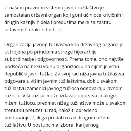
U našem pravnom sistemu javno tužilaštvo je
samostalan državni organ koji goni učinioce krivičnih i
drugih kažnjivih dela i preduzima mere za zaštitu
ustavnosti i zakonitosti.
[1]
Organizacija javnog tužilaštva kao državnog organa je
ustrojena po principima stroge hijerarhije,
subordinacije i odgovornosti. Prema tome, ono najviše
podseća na neku vojnu organizaciju na čijem je vrhu
Republički javni tužlac. Za svoj rad niža javna tužilaštva
odgovaraju višim javnim tužilaštvima, dok u svakom
tužilaštvu zamenici javnog tužioca odgovaraju javnom
tužiocu. Viši tužilac može izdavati uputstva i naloge
nižem tužiocu, predmet nižeg tužilaštva može u svakom
trenutku preuzeti u rad, naložiti određeno
postupanje
[2]
ili ga predati u rad drugom nižem
tužilaštvu. U postupcima izbora, karijernog