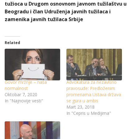
tužioca u Drugom osnovnom javnom tužilaštvu u
Beogradu i član Udruženja javnih tužilaca i
zamenika javnih tužilaca Srbije
Related
Govor mržnje – naša
Advokatura za nezavisno
normalnost
pravosuđe: Predloženim
Oktobar 7, 2020
promenama Ustava država
In "Najnovije vesti"
se gura u ambis
Mart 23, 2018
In "Cepris u Medijima"