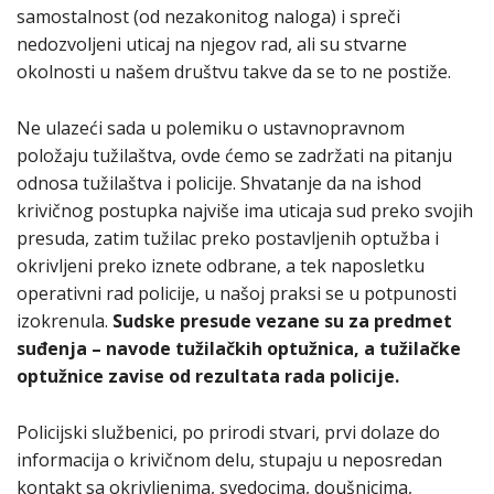
samostalnost (od nezakonitog naloga) i spreči
nedozvoljeni uticaj na njegov rad, ali su stvarne
okolnosti u našem društvu takve da se to ne postiže.
Ne ulazeći sada u polemiku o ustavnopravnom
položaju tužilaštva, ovde ćemo se zadržati na pitanju
odnosa tužilaštva i policije. Shvatanje da na ishod
krivičnog postupka najviše ima uticaja sud preko svojih
presuda, zatim tužilac preko postavljenih optužba i
okrivljeni preko iznete odbrane, a tek naposletku
operativni rad policije, u našoj praksi se u potpunosti
izokrenula.
Sudske presude vezane su za predmet
suđenja – navode tužilačkih optužnica, a tužilačke
optužnice zavise od rezultata rada policije.
Policijski službenici, po prirodi stvari, prvi dolaze do
informacija o krivičnom delu, stupaju u neposredan
kontakt sa okrivljenima, svedocima, doušnicima,