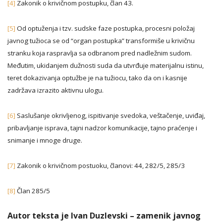
[4]
Zakonik o krivičnom postupku, član 43.
[5]
Od optuženja i tzv. sudske faze postupka, procesni položaj
javnog tužioca se od “organ postupka” transformiše u krivičnu
stranku koja raspravlja sa odbranom pred nadležnim sudom.
Međutim, ukidanjem dužnosti suda da utvrđuje materijalnu istinu,
teret dokazivanja optužbe je na tužiocu, tako da on i kasnije
zadržava izrazito aktivnu ulogu.
[6]
Saslušanje okrivljenog, ispitivanje svedoka, veštačenje, uviđaj,
pribavljanje isprava, tajni nadzor komunikacije, tajno praćenje i
snimanje i mnoge druge.
[7]
Zakonik o krivičnom postuoku, članovi: 44, 282/5, 285/3
[8]
Član 285/5
Autor teksta je Ivan Duzlevski – zamenik javnog