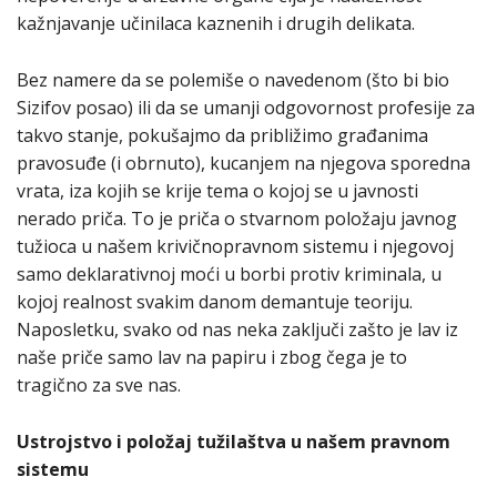
kažnjavanje učinilaca kaznenih i drugih delikata.
Bez namere da se polemiše o navedenom (što bi bio
Sizifov posao) ili da se umanji odgovornost profesije za
takvo stanje, pokušajmo da približimo građanima
pravosuđe (i obrnuto), kucanjem na njegova sporedna
vrata, iza kojih se krije tema o kojoj se u javnosti
nerado priča. To je priča o stvarnom položaju javnog
tužioca u našem krivičnopravnom sistemu i njegovoj
samo deklarativnoj moći u borbi protiv kriminala, u
kojoj realnost svakim danom demantuje teoriju.
Naposletku, svako od nas neka zaključi zašto je lav iz
naše priče samo lav na papiru i zbog čega je to
tragično za sve nas.
Ustrojstvo i položaj tužilaštva u našem pravnom
sistemu