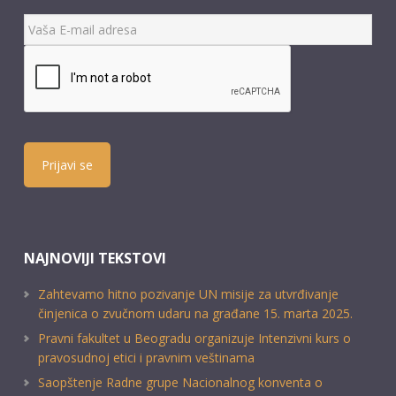
Prijavi se
NAJNOVIJI TEKSTOVI
Zahtevamo hitno pozivanje UN misije za utvrđivanje
činjenica o zvučnom udaru na građane 15. marta 2025.
Pravni fakultet u Beogradu organizuje Intenzivni kurs o
pravosudnoj etici i pravnim veštinama
Saopštenje Radne grupe Nacionalnog konventa o