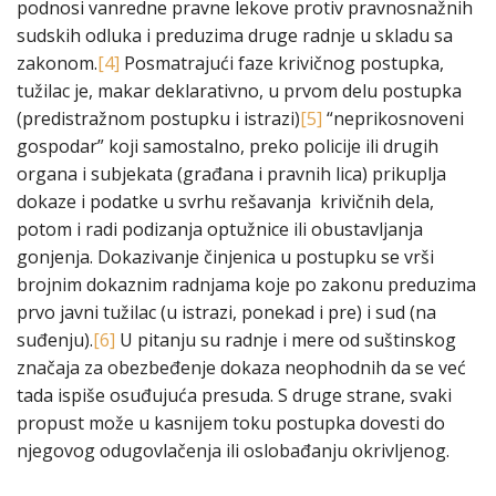
podnosi vanredne pravne lekove protiv pravnosnažnih
sudskih odluka i preduzima druge radnje u skladu sa
zakonom.
[4]
Posmatrajući faze krivičnog postupka,
tužilac je, makar deklarativno, u prvom delu postupka
(predistražnom postupku i istrazi)
[5]
“neprikosnoveni
gospodar” koji samostalno, preko policije ili drugih
organa i subjekata (građana i pravnih lica) prikuplja
dokaze i podatke u svrhu rešavanja krivičnih dela,
potom i radi podizanja optužnice ili obustavljanja
gonjenja. Dokazivanje činjenica u postupku se vrši
brojnim dokaznim radnjama koje po zakonu preduzima
prvo javni tužilac (u istrazi, ponekad i pre) i sud (na
suđenju).
[6]
U pitanju su radnje i mere od suštinskog
značaja za obezbeđenje dokaza neophodnih da se već
tada ispiše osuđujuća presuda. S druge strane, svaki
propust može u kasnijem toku postupka dovesti do
njegovog odugovlačenja ili oslobađanju okrivljenog.