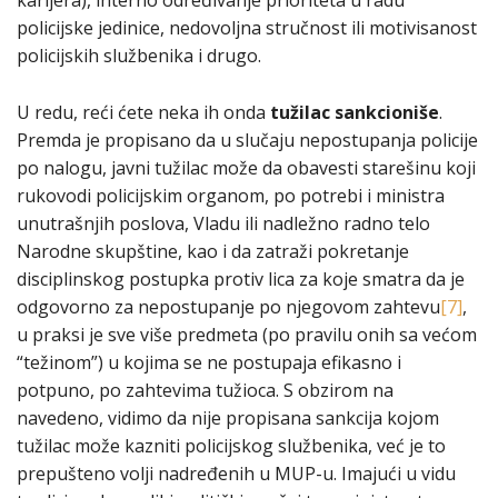
policijske jedinice, nedovoljna stručnost ili motivisanost
policijskih službenika i drugo.
U redu, reći ćete neka ih onda
tužilac sankcioniše
.
Premda je propisano da u slučaju nepostupanja policije
po nalogu, javni tužilac može da obavesti starešinu koji
rukovodi policijskim organom, po potrebi i ministra
unutrašnjih poslova, Vladu ili nadležno radno telo
Narodne skupštine, kao i da zatraži pokretanje
disciplinskog postupka protiv lica za koje smatra da je
odgovorno za nepostupanje po njegovom zahtevu
[7]
,
u praksi je sve više predmeta (po pravilu onih sa većom
“težinom”) u kojima se ne postupaja efikasno i
potpuno, po zahtevima tužioca. S obzirom na
navedeno, vidimo da nije propisana sankcija kojom
tužilac može kazniti policijskog službenika, već je to
prepušteno volji nadređenih u MUP-u. Imajući u vidu