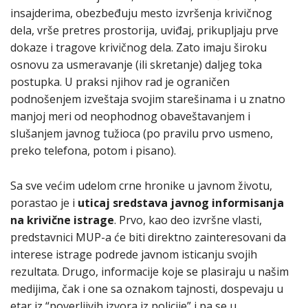
insajderima, obezbeđuju mesto izvršenja krivičnog
dela, vrše pretres prostorija, uviđaj, prikupljaju prve
dokaze i tragove krivičnog dela. Zato imaju široku
osnovu za usmeravanje (ili skretanje) daljeg toka
postupka. U praksi njihov rad je ograničen
podnošenjem izveštaja svojim starešinama i u znatno
manjoj meri od neophodnog obaveštavanjem i
slušanjem javnog tužioca (po pravilu prvo usmeno,
preko telefona, potom i pisano).
Sa sve većim udelom crne hronike u javnom životu,
porastao je i
uticaj sredstava javnog informisanja
na krivične istrage
. Prvo, kao deo izvršne vlasti,
predstavnici MUP-a će biti direktno zainteresovani da
interese istrage podrede javnom isticanju svojih
rezultata. Drugo, informacije koje se plasiraju u našim
medijima, čak i one sa oznakom tajnosti, dospevaju u
etar iz “poverljivih izvora iz policije” i pa se u