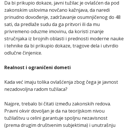
Da bi prikupio dokaze, javni tužilac je ovlašćen da pod
zakonskim uslovima novčano kažnjava, da naredi
prinudno dovođenje, zadržavanje osumnjičenog do 48
sati, da predlaže sudu da ga pritvori ili da mu
privremeno oduzme imovinu, da koristi znanje
stručnjaka iz brojnih oblasti i prednosti moderne nauke
i tehnike da bi prikupio dokaze, tragove dela i utvrdio
odlučne činjenice.
Realnost i ograničeni dometi
Kada već imaju tolika ovlašćenja zbog čega je javnost
nezadovoljna radom tužilaca?
Najpre, trebalo bi čitati između zakonskih redova.
Pravni okvir dovoljan je da na teorijskom nivou
tužilaštvu u celini garantuje spoljnu nezavisnost
(prema drugim društvenim subjektima) i unutrašnju