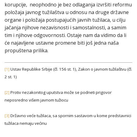
korupcije, neophodno je bez odlaganja izvršiti reformu
položaja javnog tužilaštva u odnosu na druge državne
organe i položaja postupajućih javnih tužilaca, u cilju
jačanja njihove nezavisnosti i samostalnosti, a samim
tim i njihove odgovornosti. Ostaje nam da vidimo da li
će najavljene ustavne promene biti još jedna naša
propuštena prilika.
[1]
Ustav Republike Srbije (čl. 156 st. 1), Zakon o javnom tužilaštvu (čl.
2 st. 1)
[2]
Protiv nezakonitog uputstva može se podneti prigovor
neposredno višem javnom tužiocu
[3]
Državno veće tužilaca, sa spornim sastavom u kome predstavnici
tužilaca nemaju većinu