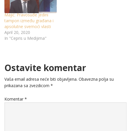
Majić: Pravosuđe jedini
tampon između građana i
apsolutne svemoći vlasti
April 20, 2020
In "Cepris u Medijima"
Ostavite komentar
Vaša email adresa neće biti objavljena.
Obavezna polja su
prikazana sa zvezdicom
*
Komentar
*