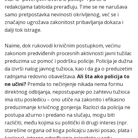
redakcijama tabloida prerađuju. Time se ne narušava
samo pretpostavka nevinosti okrivljenog, već se i
značajno ugrožava zakonitost pribavljanja dokaza i
dalji tok istrage.
Naime, dok rukovodi krivičnim postupkom, većinu
zakonom predviđenih procesnih aktivnosti javni tužilac
preduzima uz pomoć i podršku policije. Policija je dužna
da izvrši nalog javnog tužioca, kao i da ga o preduzetim
radnjama redovno obaveštava.
Ali šta ako policija to
ne učini?
Premda to nečinjenje nikada nema formu
direktnog odbijanja, nepostupanje po zahtevu tužioca
ima istu posledicu – ono utiče na zakonito i efikasno
preduzimanje krivičnog gonjenja. Razlozi da policija ne
postupa ažurno i predano na slučaju, mogu biti
različiti, među kojima su politički ili drugi interes (npr.
starešine organa od koga policajcu zavisi posao, plata i
karijera), interno određivanje prioriteta u radu