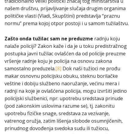
tradicionalno veliki politički značaj tog ministarstva u
našem društvu, prijavljivanje slučaja drugim organima
političke vlasti (Vladi, Skupštini) predstavlja “praznu
normu” prema kojoj otpor postoji i u samom tužilaštvu.
Zašto onda tužilac sam ne preduzme
radnju koju
nalaže policiji? Zakon kaže i da je u toku predistražnog
postupka javni tužilac ovlašćen da od policije preuzme
vršenje radnje koju je policija na osnovu zakona
samostalno preduzela.
[8]
Dok naši tužioci ne prođu
makar osnovnu policijsku obuku, steknu borilačke
veštine i dobiju službeno naoružanje, većinu mera i
radnji na koje je ovlašćena policija, mogu izvršiti jedino
policijski službenici, npr: upotrebu sredstava prinude
(pod zakonskim uslovima razume se), tj. zakonitu
upotrebu fizičke snage, sredstava za vezivanje,
vatrenog oružja, zatim lišenja slobode osumnjičenih,
prinudnog dovođenja svedoka sudu ili tužiocu,