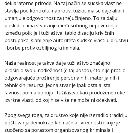
deklaratorne prirode. Na taj način se sudska vlast ne
stavlja pod kontrolu, naprotiv, tužiocima se daje alibi i
umanjuje odgovornost za (ne)učinjeno. To za dalju
posledicu ima stvaranje međusobnog nepoverenja
između policije i tužilaštva, tabloidizaciju krivičnih
postupaka, slabljenje autoriteta sudske vlasti u društvu
i borbe protiv ozbiljnog kriminala.
Naša realnost je takva da je tužilaštvo značajno
proširilo svoju nadležnost (čitaj posao), što nije pratilo
odgovarajuće proširenje personalnih, materijalnih i
tehničkih resursa. Jedna stvar je ipak ostala ista.
Javnost poima policiju i tužilaštvo kao produžene ruke
izvršne vlasti, od kojih se više ne može ni očekivati.
Zbog svega toga, za društvo koje nije izgradilo tradiciju
poštovanja demokratskih načela i vrednosti i koje je
suočeno sa porastom organizovanog kriminala i