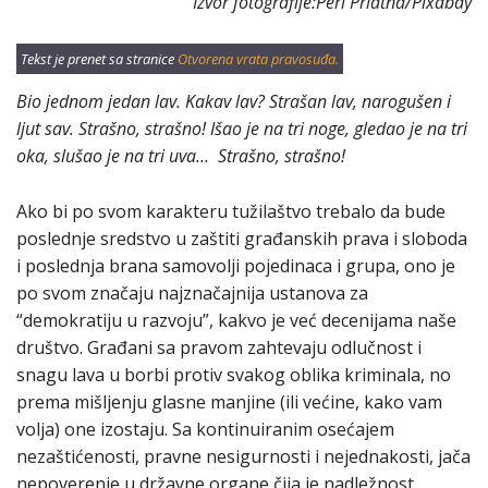
Izvor fotografije:Peri Priatna/Pixabay
Tekst je prenet sa stranice
Otvorena vrata pravosuđa.
Bio jednom jedan lav. Kakav lav? Strašan lav, narogušen i
ljut sav. Strašno, strašno! Išao je na tri noge, gledao je na tri
oka, slušao je na tri uva… Strašno, strašno!
Ako bi po svom karakteru tužilaštvo trebalo da bude
poslednje sredstvo u zaštiti građanskih prava i sloboda
i poslednja brana samovolji pojedinaca i grupa, ono je
po svom značaju najznačajnija ustanova za
“demokratiju u razvoju”, kakvo je već decenijama naše
društvo. Građani sa pravom zahtevaju odlučnost i
snagu lava u borbi protiv svakog oblika kriminala, no
prema mišljenju glasne manjine (ili većine, kako vam
volja) one izostaju. Sa kontinuiranim osećajem
nezaštićenosti, pravne nesigurnosti i nejednakosti, jača
nepoverenje u državne organe čija je nadležnost