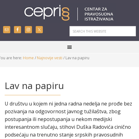
You are here:
Home
/
Najnovije vesti
/
Lav na papiru
Lav na papiru
U društvu u kojem ni jedna radna nedelja ne prođe bez
pozivanja na odgovornost javnog tužilaštva, zbog
postupanja ili nepostupanja u nekom medijski
interesantnom slučaju, stihovi Duška Radovića cinično
podsećaju na trenutno stanje srpskih pravosudnih