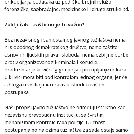
prikupljanja podataka uz podršku brojnih službi
forenzičke, saobraćajne, medicinske ili druge struke itd.
Zaključak – zašto mi je to važno?
Bez nezavisnog i samostalnog javnog tužilaštva nema
ni slobodnog demokratskog društva, nema zaštite
osnovnih ljudskih prava i sloboda, nema ozbiljne borbe
protiv organizovanog kriminala i korucije.
Preduzimanje krivičnog gonjenja i prikupljanje dokaza
u krivici mora biti pod kontrolom jednog organa, jer će
od toga u velikoj meri zavisiti ishodi krivičnih
postupaka.
Naši propisi javno tužilaštvo ne određuju striktno kao
nezavisnu pravosudnu instituciju, sa čvrstim
mehanizmom kontrole rada policije. Dužnost
postupanja po nalozima tužilaštva za sada ostaje samo