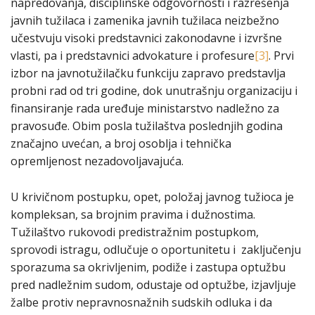
napredovanja, disciplinske odgovornosti i razrešenja
javnih tužilaca i zamenika javnih tužilaca neizbežno
učestvuju visoki predstavnici zakonodavne i izvršne
vlasti, pa i predstavnici advokature i profesure
[3]
. Prvi
izbor na javnotužilačku funkciju zapravo predstavlja
probni rad od tri godine, dok unutrašnju organizaciju i
finansiranje rada uređuje ministarstvo nadležno za
pravosuđe. Obim posla tužilaštva poslednjih godina
značajno uvećan, a broj osoblja i tehnička
opremljenost nezadovoljavajuća.
U krivičnom postupku, opet, položaj javnog tužioca je
kompleksan, sa brojnim pravima i dužnostima.
Tužilaštvo rukovodi predistražnim postupkom,
sprovodi istragu, odlučuje o oportunitetu i zaključenju
sporazuma sa okrivljenim, podiže i zastupa optužbu
pred nadležnim sudom, odustaje od optužbe, izjavljuje
žalbe protiv nepravnosnažnih sudskih odluka i da