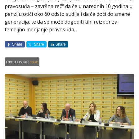
pravosuđa – završna reč“ da će u narednih 10 godina u
penziju otići oko 60 odsto sudija i da će doći do smene
generacija, te da se može dogoditi tihi reizbor za
temeljno menjanje pravosuđa.
Share
Share
Share
Februar 15, 2023
CEPRIS