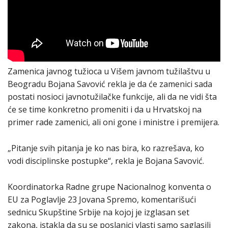
Zamenica javnog tužioca u Višem javnom tužilaštvu u
Beogradu Bojana Savović rekla je da će zamenici sada
postati nosioci javnotužilačke funkcije, ali da ne vidi šta
će se time konkretno promeniti i da u Hrvatskoj na
primer rade zamenici, ali oni gone i ministre i premijera.
„Pitanje svih pitanja je ko nas bira, ko razrešava, ko
vodi disciplinske postupke“, rekla je Bojana Savović.
Koordinatorka Radne grupe Nacionalnog konventa o
EU za Poglavlje 23 Jovana Spremo, komentarišući
sednicu Skupštine Srbije na kojoj je izglasan set
zakona, istakla da su se poslanici vlasti samo saglasili