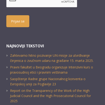
Prijavi se
NAJNOVIJI TEKSTOVI
Zahtevamo hitno pozivanje UN misije za utvrđivanje
činjenica o zvučnom udaru na građane 15. marta 2025.
Pravni fakultet u Beogradu organizuje Intenzivni kurs o
pravosudnoj etici i pravnim veštinama
Saopštenje Radne grupe Nacionalnog konventa o
Evropskoj uniji za Poglavlje 23
Report on the Transparency of the Work of the High
Judicial Council and the High Prosecutorial Council for
2025