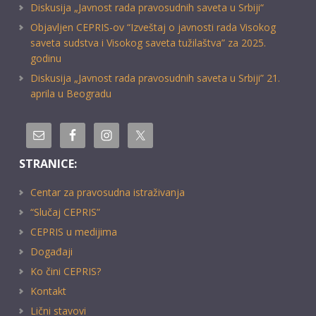
Diskusija „Javnost rada pravosudnih saveta u Srbiji“
Objavljen CEPRIS-ov “Izveštaj o javnosti rada Visokog
saveta sudstva i Visokog saveta tužilaštva” za 2025.
godinu
Diskusija „Javnost rada pravosudnih saveta u Srbiji” 21.
aprila u Beogradu
STRANICE:
Centar za pravosudna istraživanja
“Slučaj CEPRIS”
CEPRIS u medijima
Događaji
Ko čini CEPRIS?
Kontakt
Lični stavovi