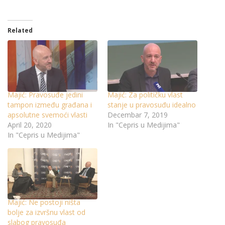
Related
Majić: Pravosuđe jedini
Majić: Za političku vlast
tampon između građana i
stanje u pravosuđu idealno
apsolutne svemoći vlasti
Decembar 7, 2019
April 20, 2020
In "Cepris u Medijima"
In "Cepris u Medijima"
Majić: Ne postoji ništa
bolje za izvršnu vlast od
slabog pravosuđa