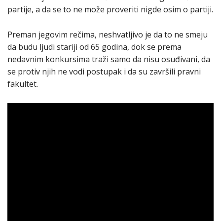
partije, a da se to ne može proveriti nigde osim o partiji.
Preman jegovim rečima, neshvatljivo je da to ne smeju
da budu ljudi stariji od 65 godina, dok se prema
nedavnim konkursima traži samo da nisu osuđivani, da
se protiv njih ne vodi postupak i da su završili pravni
fakultet.