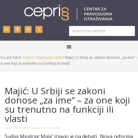
You are here:
Home
/
Najnovije vesti
/
Majić: U Srbiji se zakoni donose „za ime“ –
za one koji su trenutno na funkciji ili vlasti
Majić: U Srbiji se zakoni
donose „za ime“ – za one koji
su trenutno na funkciji ili
vlasti
Sudija Miodrag Majić izjavio je na debati „Nova reforma