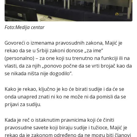
Foto:Medija centar
Govoreći o izmenama pravosudnih zakona, Majić je
rekao da se u Srbiji zakoni donose „za ime“
(personalno) – za one koji su trenutno na funkciji ili na
vlasti, da za njih „ponovo počne da se vrti brojač kao da
se nikada ništa nije dogodilo“.
Kako je rekao, ključno je ko će birati sudije i da će se
onda unapred znati ni ko ne može ni da pomisli da se
prijavi za sudiju.
Kada je reč o istaknutim pravnicima koji će činiti
pravosudne savete koji biraju sudije i tužioce, Majić je
rekao da je zakonom određeno da ne mogu biti članovi