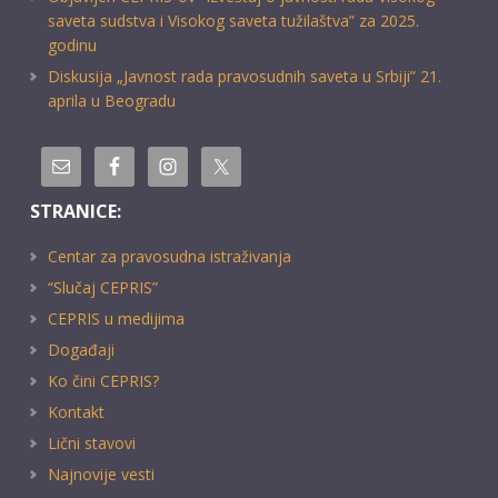
saveta sudstva i Visokog saveta tužilaštva” za 2025.
godinu
Diskusija „Javnost rada pravosudnih saveta u Srbiji” 21.
aprila u Beogradu
STRANICE:
Centar za pravosudna istraživanja
“Slučaj CEPRIS”
CEPRIS u medijima
Događaji
Ko čini CEPRIS?
Kontakt
Lični stavovi
Najnovije vesti