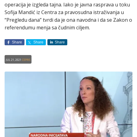
operacija je izgleda tajna. Iako je javna rasprava u toku
Sofija Mandić iz Centra za pravosudna istraživanja u
“Pregledu dana” tvrdi da je ona navodna i da se Zakon o
referendumu menja sa čudnim ciljem.
Share
Share
Share
Jul 21, 2021
CEPRIS