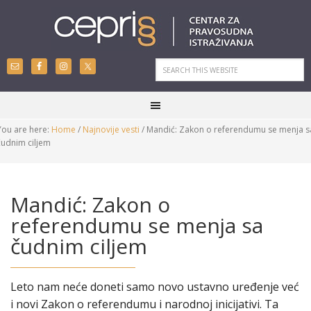
You are here:
Home
/
Najnovije vesti
/
Mandić: Zakon o referendumu se menja s
čudnim ciljem
Mandić: Zakon o
referendumu se menja sa
čudnim ciljem
Leto nam neće doneti samo novo ustavno uređenje već
i novi Zakon o referendumu i narodnoj inicijativi. Ta