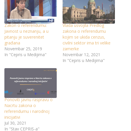
Zakon o referendumu:
Vlada usvojila Predlog
Javnost u neznanju, a u
zakona o referendumu
pitanju je suverenitet
kojim se ukida cenzus,
građana
civilni sektor ima tri velike
Novembar 25, 2019
zamerke
In "Cepris u Medijima"
Novembar 12, 2021
In "Cepris u Medijima"
Ponoviti javnu raspravu o
Nacrtu zakona o
referendumu i narodnoj
inicijativi
Jul 30, 2021
In "Stav CEPRIS-a"