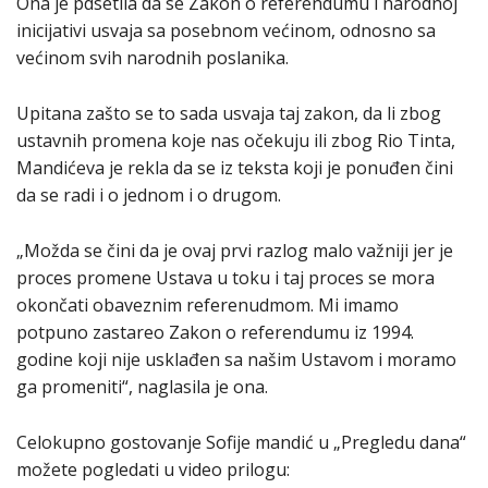
Ona je pdsetila da se Zakon o referendumu i narodnoj
inicijativi usvaja sa posebnom većinom, odnosno sa
većinom svih narodnih poslanika.
Upitana zašto se to sada usvaja taj zakon, da li zbog
ustavnih promena koje nas očekuju ili zbog Rio Tinta,
Mandićeva je rekla da se iz teksta koji je ponuđen čini
da se radi i o jednom i o drugom.
„Možda se čini da je ovaj prvi razlog malo važniji jer je
proces promene Ustava u toku i taj proces se mora
okončati obaveznim referenudmom. Mi imamo
potpuno zastareo Zakon o referendumu iz 1994.
godine koji nije usklađen sa našim Ustavom i moramo
ga promeniti“, naglasila je ona.
Celokupno gostovanje Sofije mandić u „Pregledu dana“
možete pogledati u video prilogu: