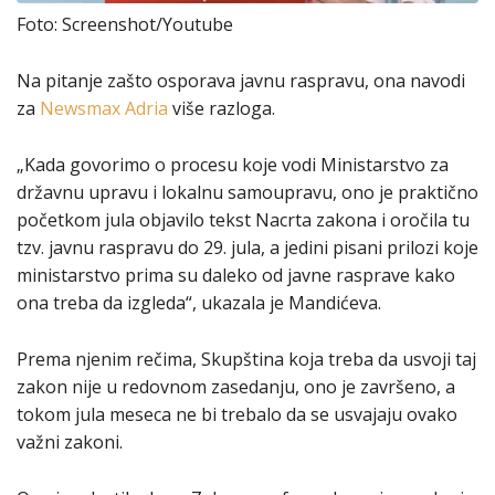
Foto: Screenshot/Youtube
Na pitanje zašto osporava javnu raspravu, ona navodi
za
Newsmax Adria
više razloga.
„Kada govorimo o procesu koje vodi Ministarstvo za
državnu upravu i lokalnu samoupravu, ono je praktično
početkom jula objavilo tekst Nacrta zakona i oročila tu
tzv. javnu raspravu do 29. jula, a jedini pisani prilozi koje
ministarstvo prima su daleko od javne rasprave kako
ona treba da izgleda“, ukazala je Mandićeva.
Prema njenim rečima, Skupština koja treba da usvoji taj
zakon nije u redovnom zasedanju, ono je završeno, a
tokom jula meseca ne bi trebalo da se usvajaju ovako
važni zakoni.