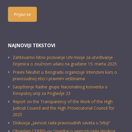
Prijavi se
NAJNOVIJI TEKSTOVI
Zahtevamo hitno pozivanje UN misije za utvrđivanje
činjenica o zvučnom udaru na građane 15. marta 2025.
Pravni fakultet u Beogradu organizuje Intenzivni kurs o
pravosudnoj etici i pravnim veštinama
Saopštenje Radne grupe Nacionalnog konventa o
Evropskoj uniji za Poglavlje 23
Report on the Transparency of the Work of the High
Judicial Council and the High Prosecutorial Council for
2025
Diskusija „Javnost rada pravosudnih saveta u Srbiji“
Objavljen CEPRIS-ov “Izveštaj o javnosti rada Visokog