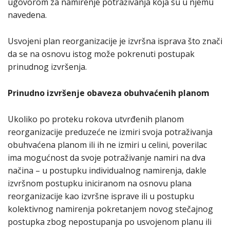
ugovorom za namirenje potraživanja koja su u njemu
navedena.
Usvojeni plan reorganizacije je izvršna isprava što znači
da se na osnovu istog može pokrenuti postupak
prinudnog izvršenja.
Prinudno izvršenje obaveza obuhvaćenih planom
Ukoliko po proteku rokova utvrđenih planom
reorganizacije preduzeće ne izmiri svoja potraživanja
obuhvaćena planom ili ih ne izmiri u celini, poverilac
ima mogućnost da svoje potraživanje namiri na dva
načina – u postupku individualnog namirenja, dakle
izvršnom postupku iniciranom na osnovu plana
reorganizacije kao izvršne isprave ili u postupku
kolektivnog namirenja pokretanjem novog stečajnog
postupka zbog nepostupanja po usvojenom planu ili