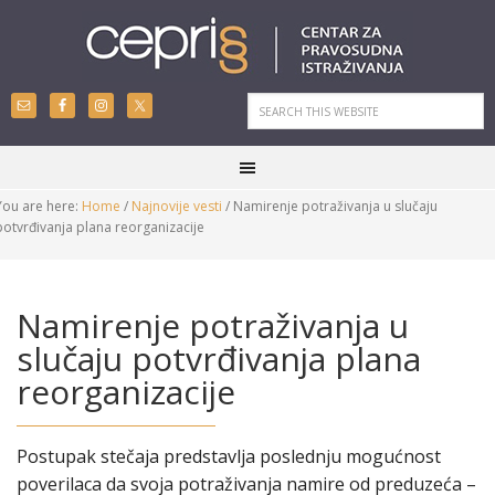
You are here:
Home
/
Najnovije vesti
/
Namirenje potraživanja u slučaju
potvrđivanja plana reorganizacije
Namirenje potraživanja u
slučaju potvrđivanja plana
reorganizacije
Postupak stečaja predstavlja poslednju mogućnost
poverilaca da svoja potraživanja namire od preduzeća –