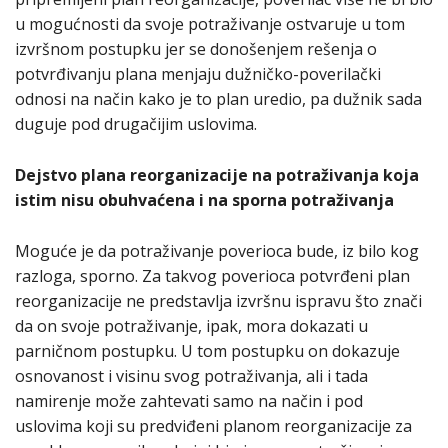
u mogućnosti da svoje potraživanje ostvaruje u tom
izvršnom postupku jer se donošenjem rešenja o
potvrđivanju plana menjaju dužničko-poverilački
odnosi na način kako je to plan uredio, pa dužnik sada
duguje pod drugačijim uslovima.
Dejstvo plana reorganizacije na potraživanja koja
istim nisu obuhvaćena i na sporna potraživanja
Moguće je da potraživanje poverioca bude, iz bilo kog
razloga, sporno. Za takvog poverioca potvrđeni plan
reorganizacije ne predstavlja izvršnu ispravu što znači
da on svoje potraživanje, ipak, mora dokazati u
parničnom postupku. U tom postupku on dokazuje
osnovanost i visinu svog potraživanja, ali i tada
namirenje može zahtevati samo na način i pod
uslovima koji su predviđeni planom reorganizacije za