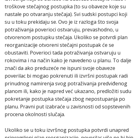
troškove stečajnog postupka (to su obaveze koje su
nastale po otvaranju stečaja). Svi sudski postupci koji
su u toku prekidaju se. Ovo je iz razloga što svoja
potraživanja poverioci ostvaruju, prevashodno, u
otvorenom postupku stečaja. Ukoliko se potvrdi plan
reorganizacije otvoreni stečajni postupak će se
obustaviti. Poverioci tada potraživanja ostvaruju u
rokovima i na način kako je navedeno u planu. To dalje
znači da ako preduzeće ne ispuni svoje obaveze
poverilac bi mogao pokrenuti ili izvršni postupak radi
prinudnog namirenja svog potraživanja predviđenog
planom ili, kako je napred već ukazano, predložiti sudu
pokretanje postupka stečaja zbog nepostupanja po
planu. Pravni put izabraće u zavisnosti od sopstevenih
procena okolnosti slučaja.
Ukoliko se u toku izvršnog postupka potvrdi unapred
pripremljeni plan reorganizacije, poverilac više ne bi bio