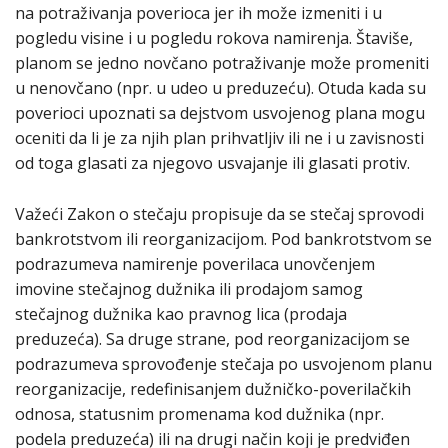
na potraživanja poverioca jer ih može izmeniti i u
pogledu visine i u pogledu rokova namirenja. Štaviše,
planom se jedno novčano potraživanje može promeniti
u nenovčano (npr. u udeo u preduzeću). Otuda kada su
poverioci upoznati sa dejstvom usvojenog plana mogu
oceniti da li je za njih plan prihvatljiv ili ne i u zavisnosti
od toga glasati za njegovo usvajanje ili glasati protiv.
Važeći Zakon o stečaju propisuje da se stečaj sprovodi
bankrotstvom ili reorganizacijom. Pod bankrotstvom se
podrazumeva namirenje poverilaca unovčenjem
imovine stečajnog dužnika ili prodajom samog
stečajnog dužnika kao pravnog lica (prodaja
preduzeća). Sa druge strane, pod reorganizacijom se
podrazumeva sprovođenje stečaja po usvojenom planu
reorganizacije, redefinisanjem dužničko-poverilačkih
odnosa, statusnim promenama kod dužnika (npr.
podela preduzeća) ili na drugi način koji je predviđen