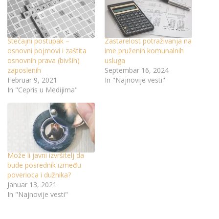
Stečajni postupak –
Zastarelost potraživanja na
osnovni pojmovi i zaštita
ime pruženih komunalnih
osnovnih prava (bivših)
usluga
zaposlenih
Septembar 16, 2024
Februar 9, 2021
In "Najnovije vesti"
In "Cepris u Medijima"
Može li javni izvršitelj da
bude posrednik između
poverioca i dužnika?
Januar 13, 2021
In "Najnovije vesti"