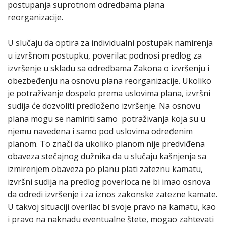
postupanja suprotnom odredbama plana
reorganizacije.
U slučaju da optira za individualni postupak namirenja
u izvršnom postupku, poverilac podnosi predlog za
izvršenje u skladu sa odredbama Zakona o izvršenju i
obezbeđenju na osnovu plana reorganizacije. Ukoliko
je potraživanje dospelo prema uslovima plana, izvršni
sudija će dozvoliti predloženo izvršenje. Na osnovu
plana mogu se namiriti samo potraživanja koja su u
njemu navedena i samo pod uslovima određenim
planom. To znači da ukoliko planom nije predviđena
obaveza stečajnog dužnika da u slučaju kašnjenja sa
izmirenjem obaveza po planu plati zateznu kamatu,
izvršni sudija na predlog poverioca ne bi imao osnova
da odredi izvršenje i za iznos zakonske zatezne kamate.
U takvoj situaciji overilac bi svoje pravo na kamatu, kao
i pravo na naknadu eventualne štete, mogao zahtevati