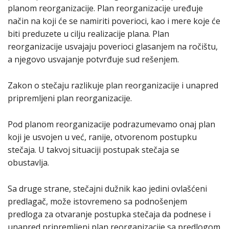
planom reorganizacije. Plan reorganizacije uređuje
način na koji će se namiriti poverioci, kao i mere koje će
biti preduzete u cilju realizacije plana. Plan
reorganizacije usvajaju poverioci glasanjem na ročištu,
a njegovo usvajanje potvrđuje sud rešenjem.
Zakon o stečaju razlikuje plan reorganizacije i unapred
pripremljeni plan reorganizacije.
Pod planom reorganizacije podrazumevamo onaj plan
koji je usvojen u već, ranije, otvorenom postupku
stečaja. U takvoj situaciji postupak stečaja se
obustavlja.
Sa druge strane, stečajni dužnik kao jedini ovlašćeni
predlagač, može istovremeno sa podnošenjem
predloga za otvaranje postupka stečaja da podnese i
unapred pripremljeni plan reorganizacije sa predlogom