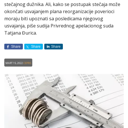
stečajnog dužnika. Ali, kako se postupak stečaja može
okončati usvajanjem plana reorganizacije poverioci
moraju biti upoznati sa posledicama njegovog
usvajanja, piše sudija Privrednog apelacionog suda
Tatjana Đurica.
Share
Share
Share
Mart 15, 2022
CEPRIS