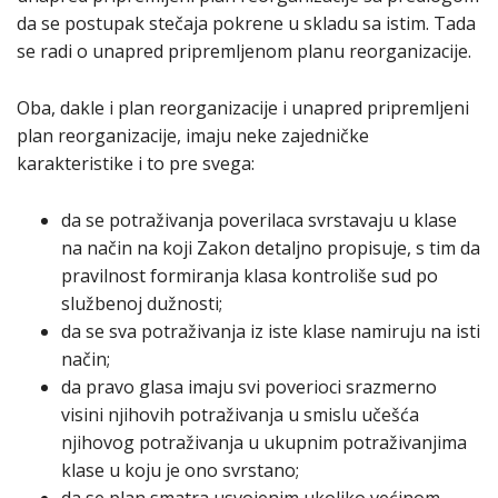
da se postupak stečaja pokrene u skladu sa istim. Tada
se radi o unapred pripremljenom planu reorganizacije.
Oba, dakle i plan reorganizacije i unapred pripremljeni
plan reorganizacije, imaju neke zajedničke
karakteristike i to pre svega:
da se potraživanja poverilaca svrstavaju u klase
na način na koji Zakon detaljno propisuje, s tim da
pravilnost formiranja klasa kontroliše sud po
službenoj dužnosti;
da se sva potraživanja iz iste klase namiruju na isti
način;
da pravo glasa imaju svi poverioci srazmerno
visini njihovih potraživanja u smislu učešća
njihovog potraživanja u ukupnim potraživanjima
klase u koju je ono svrstano;
da se plan smatra usvojenim ukoliko većinom