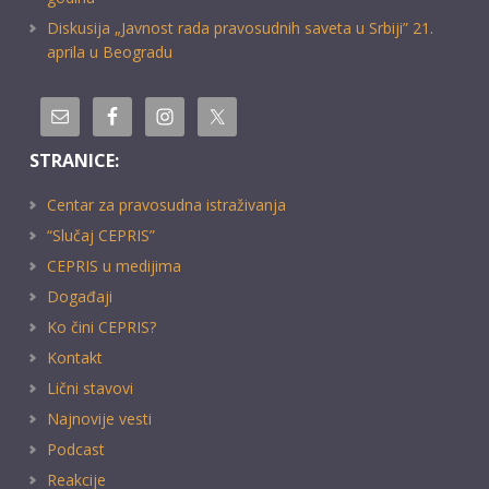
Diskusija „Javnost rada pravosudnih saveta u Srbiji” 21.
aprila u Beogradu
STRANICE:
Centar za pravosudna istraživanja
“Slučaj CEPRIS”
CEPRIS u medijima
Događaji
Ko čini CEPRIS?
Kontakt
Lični stavovi
Najnovije vesti
Podcast
Reakcije