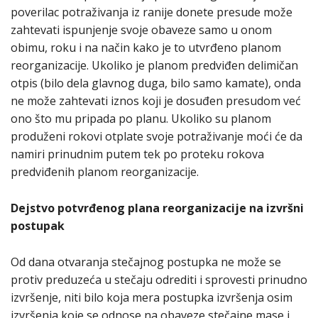
poverilac potraživanja iz ranije donete presude može
zahtevati ispunjenje svoje obaveze samo u onom
obimu, roku i na način kako je to utvrđeno planom
reorganizacije. Ukoliko je planom predviđen delimičan
otpis (bilo dela glavnog duga, bilo samo kamate), onda
ne može zahtevati iznos koji je dosuđen presudom već
ono što mu pripada po planu. Ukoliko su planom
produženi rokovi otplate svoje potraživanje moći će da
namiri prinudnim putem tek po proteku rokova
predviđenih planom reorganizacije.
Dejstvo potvrđenog plana reorganizacije na izvršni
postupak
Od dana otvaranja stečajnog postupka ne može se
protiv preduzeća u stečaju odrediti i sprovesti prinudno
izvršenje, niti bilo koja mera postupka izvršenja osim
izvršenja koje se odnose na obaveze stečajne mase i