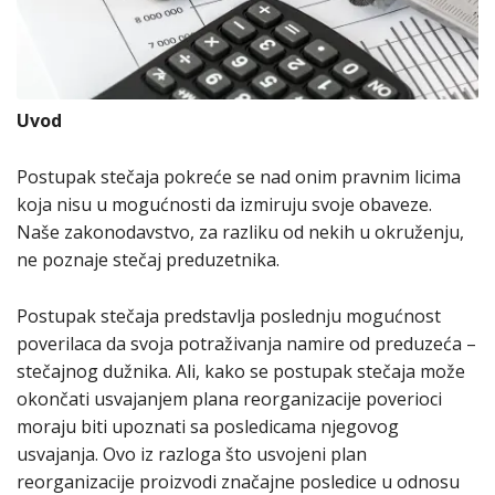
Uvod
Postupak stečaja pokreće se nad onim pravnim licima
koja nisu u mogućnosti da izmiruju svoje obaveze.
Naše zakonodavstvo, za razliku od nekih u okruženju,
ne poznaje stečaj preduzetnika.
Postupak stečaja predstavlja poslednju mogućnost
poverilaca da svoja potraživanja namire od preduzeća –
stečajnog dužnika. Ali, kako se postupak stečaja može
okončati usvajanjem plana reorganizacije poverioci
moraju biti upoznati sa posledicama njegovog
usvajanja. Ovo iz razloga što usvojeni plan
reorganizacije proizvodi značajne posledice u odnosu