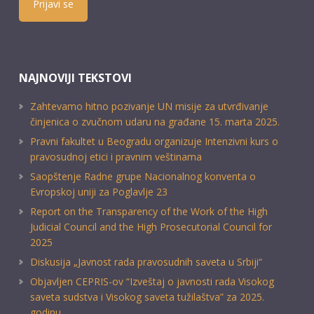
Prijavi se
NAJNOVIJI TEKSTOVI
Zahtevamo hitno pozivanje UN misije za utvrđivanje
činjenica o zvučnom udaru na građane 15. marta 2025.
Pravni fakultet u Beogradu organizuje Intenzivni kurs o
pravosudnoj etici i pravnim veštinama
Saopštenje Radne grupe Nacionalnog konventa o
Evropskoj uniji za Poglavlje 23
Report on the Transparency of the Work of the High
Judicial Council and the High Prosecutorial Council for
2025
Diskusija „Javnost rada pravosudnih saveta u Srbiji“
Objavljen CEPRIS-ov “Izveštaj o javnosti rada Visokog
saveta sudstva i Visokog saveta tužilaštva” za 2025.
godinu