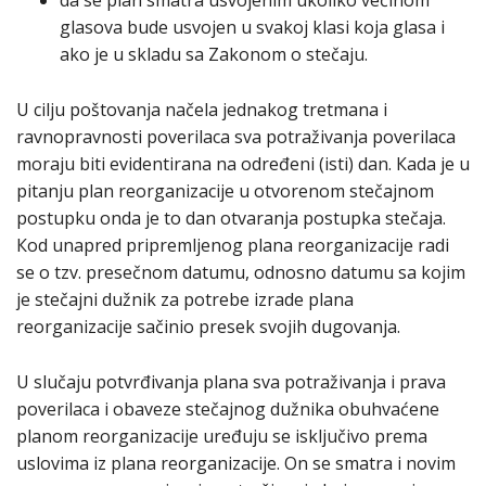
glasova bude usvojen u svakoj klasi koja glasa i
ako je u skladu sa Zakonom o stečaju.
U cilju poštovanja načela jednakog tretmana i
ravnopravnosti poverilaca sva potraživanja poverilaca
moraju biti evidentirana na određeni (isti) dan. Кada je u
pitanju plan reorganizacije u otvorenom stečajnom
postupku onda je to dan otvaranja postupka stečaja.
Кod unapred pripremljenog plana reorganizacije radi
se o tzv. presečnom datumu, odnosno datumu sa kojim
je stečajni dužnik za potrebe izrade plana
reorganizacije sačinio presek svojih dugovanja.
U slučaju potvrđivanja plana sva potraživanja i prava
poverilaca i obaveze stečajnog dužnika obuhvaćene
planom reorganizacije uređuju se isključivo prema
uslovima iz plana reorganizacije. On se smatra i novim