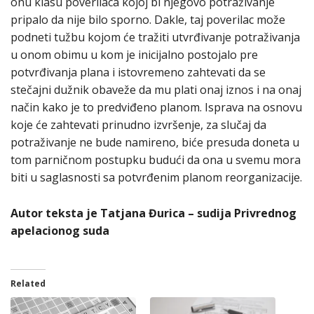
onu klasu poverilaca kojoj bi njegovo potraživanje
pripalo da nije bilo sporno. Dakle, taj poverilac može
podneti tužbu kojom će tražiti utvrđivanje potraživanja
u onom obimu u kom je inicijalno postojalo pre
potvrđivanja plana i istovremeno zahtevati da se
stečajni dužnik obaveže da mu plati onaj iznos i na onaj
način kako je to predviđeno planom. Isprava na osnovu
koje će zahtevati prinudno izvršenje, za slučaj da
potraživanje ne bude namireno, biće presuda doneta u
tom parničnom postupku budući da ona u svemu mora
biti u saglasnosti sa potvrđenim planom reorganizacije.
Autor teksta je Tatjana Đurica – sudija Privrednog
apelacionog suda
Related