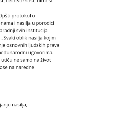
t, delotvornost, hitnost.
Opšti protokol o
nama i nasilja u porodici
dnji svih institucija
„Svaki oblik nasilja kojim
šenje osnovnih ljudskih prava
m međunarodni ugovorima.
r utiču ne samo na život
enose na naredne
anju nasilja,