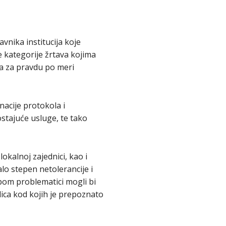
vnika institucija koje
e kategorije žrtava kojima
ma za pravdu po meri
nacije protokola i
ostajuće usluge, te tako
okalnoj zajednici, kao i
lo stepen netolerancije i
upom problematici mogli bi
dica kod kojih je prepoznato