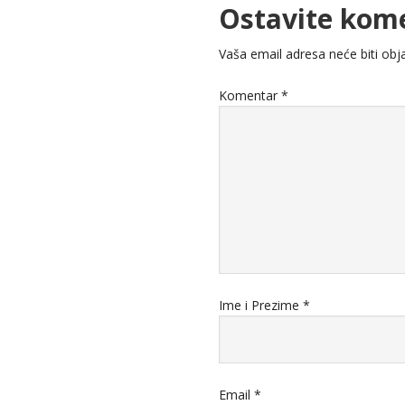
Ostavite kom
Vaša email adresa neće biti obja
Komentar
*
Ime i Prezime
*
Email
*