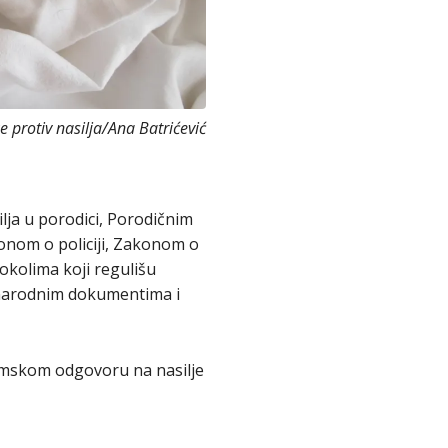
 protiv nasilja/Ana Batrićević
ilja u porodici, Porodičnim
onom o policiji, Zakonom o
okolima koji regulišu
đunarodnim dokumentima i
temskom odgovoru na nasilje