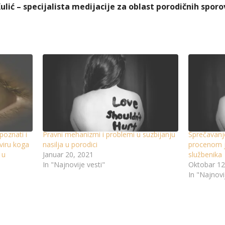
ulić – specijalista medijacije za oblast porodičnih sporo
poznati i
Pravni mehanizmi i problemi u suzbijanju
Sprečavanje
viru koga
nasilja u porodici
procenom ja
 u
Januar 20, 2021
službenika
In "Najnovije vesti"
Oktobar 12
In "Najnovi