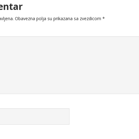
entar
vljena.
Obavezna polja su prikazana sa zvezdicom
*