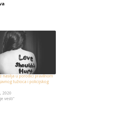
va
 nasilja u porodici pravilnom
vnog tužioca i policijskog
, 2020
je vesti"