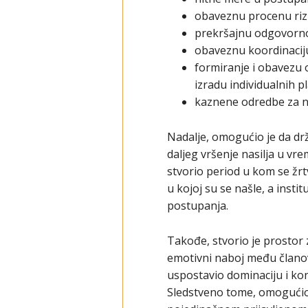
obaveznu procenu rizi
prekršajnu odgovornos
obaveznu koordinaciju 
formiranje i obavezu 
izradu individualnih pl
kaznene odredbe za na
Nadalje, omogućio je da d
daljeg vršenje nasilja u v
stvorio period u kom se žrt
u kojoj su se našle, a insti
postupanja.
Takođe, stvorio je prostor z
emotivni naboj među članov
uspostavio dominaciju i kont
Sledstveno tome, omogućio j