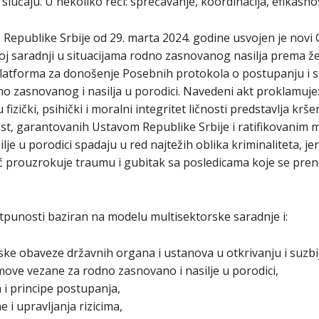
lučaju. U nekoliko reči: sprečavanje, koordinacija, efikasnos
Republike Srbije od 29. marta 2024. godine usvojen je novi 
oj saradnji u situacijama rodno zasnovanog nasilja prema že
atforma za donošenje Posebnih protokola o postupanju i sara
no zasnovanog i nasilja u porodici. Navedeni akt proklamuje: 
 fizički, psihički i moralni integritet ličnosti predstavlja kr
ost, garantovanih Ustavom Republike Srbije i ratifikovani
je u porodici spadaju u red najtežih oblika kriminaliteta, je
već prouzrokuje traumu i gubitak sa posledicama koje se pr
otpunosti baziran na modelu multisektorske saradnje i:
ske obaveze državnih organa i ustanova u otkrivanju i suzbij
jmove vezane za rodno zasnovano i nasilje u porodici,
 i principe postupanja,
 i upravljanja rizicima,