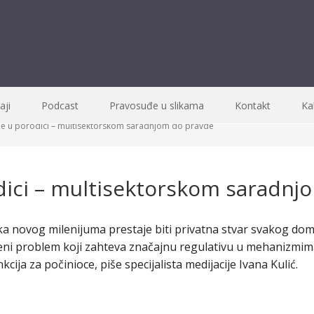
ji
Podcast
Pravosuđe u slikama
Kontakt
Ka
je u porodici – multisektorskom saradnjom do pravde
odici – multisektorskom saradnj
ka novog milenijuma prestaje biti privatna stvar svakog doma
tveni problem koji zahteva značajnu regulativu u mehanizmim
kcija za počinioce, piše specijalista medijacije Ivana Kulić.