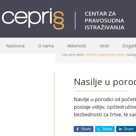
Naslovna
O nama
Aktivnosti
Vesti
Događa
You are here:
Home
/
Najnovije vesti
/
Nasil
Nasilje u por
Nasilje u porodici od počet
postaje vidljiv, opštedruš
bezbednosti za žrtve, te san
Share
Share
Share