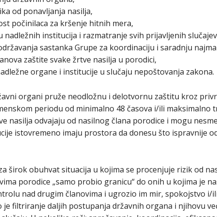
ka od ponavljanja nasilja,
t počinilaca za kršenje hitnih mera,
nadležnih institucija i razmatranje svih prijavljenih slučajev
održavanja sastanka Grupe za koordinaciju i saradnju najma
anova zaštite svake žrtve nasilja u porodici,
dležne organe i institucije u slučaju nepoštovanja zakona.
ržavni organi pruže neodložnu i delotvornu zaštitu kroz p
remenskom periodu od minimalno 48 časova i/ili maksimalno t
ve nasilja odvajaju od nasilnog člana porodice i mogu nesme
tucije istovremeno imaju prostora da donesu što ispravnije od
a širok obuhvat situacija u kojima se procenjuje rizik od nas
ima porodice „samo probio granicu“ do onih u kojima je nas
rolu nad drugim članovima i ugrozio im mir, spokojstvo i/ili 
e filtriranje daljih postupanja državnih organa i njihovu ve