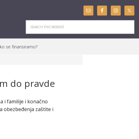
ko se finansiramo?
om do pravde
 i familije i konačno
a obezbeđenja zaštite i