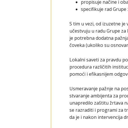
propisuje načine i ob
specifikuje rad Grupe 
S tim u vezi, od izuzetne j
učestvuju u radu Grupe za k
je potrebna dodatna pažnja
čoveka (ukoliko su osnovan
Lokalni saveti za pravdu po
procedura različitih institu
pomoći i efikasnijem odgov
Usmeravanje pažnje na posto
stvaranje ambijenta za prod
unapredilo zaštitu žrtava n
se razraditi i programi za 
da je i nakon intervencija d