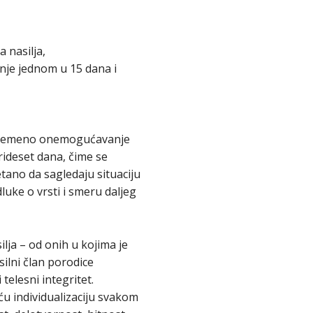
a nasilja,
nje jednom u 15 dana i
rivremeno onemogućavanje
rideset dana, čime se
tano da sagledaju situaciju
luke o vrsti i smeru daljeg
ilja – od onih u kojima je
ilni član porodice
telesni integritet.
ću individualizaciju svakom