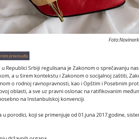
Foto:Novinarke
vrata pravosuđa
.
ci u Republici Srbiji regulisana je Zakonom o sprečavanju nas
om, a u širem kontekstu i Zakonom o socijalnoj zaštiti, Zak
konom o rodnoj ravnopravnosti, kao i Opštim i Posebnim prot
ovoj oblasti, a sve uz pravni oslonac na ratifikovanim me
 posebno na Instanbulskoj konvenciji.
 u porodici, koji se primenjuje od 01.juna 2017.godine, sis
nju državnih organa,