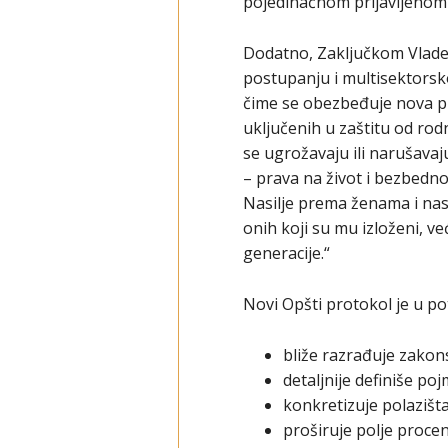
pojedinačnom prijavljenom s
Dodatno, Zaključkom Vlade 
postupanju i multisektorsk
čime se obezbeđuje nova pl
uključenih u zaštitu od rod
se ugrožavaju ili narušavaju
– prava na život i bezbedn
Nasilje prema ženama i nasil
onih koji su mu izloženi, 
generacije.“
Novi Opšti protokol je u p
bliže razrađuje zakon
detaljnije definiše po
konkretizuje polazišta
proširuje polje procene