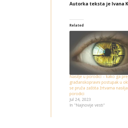
Autorka teksta je Ivana K
Related
Nasilje u porodici – kako ga pre
građanskopravni postupak u ok
se pruža zaštita žrtvama nasilja
porodici
Jul 24, 2023
In "Najnovije vesti"