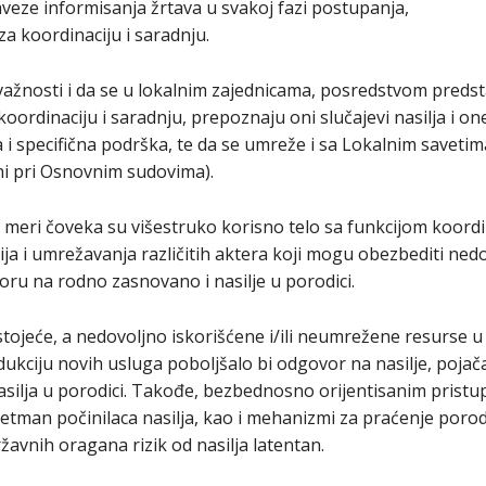
aveze informisanja žrtava u svakoj fazi postupanja,
za koordinaciju i saradnju.
e važnosti i da se u lokalnim zajednicama, posredstvom predsta
oordinaciju i saradnju, prepoznaju oni slučajevi nasilja i on
 i specifična podrška, te da se umreže i sa Lokalnim saveti
i pri Osnovnim sudovima).
 meri čoveka su višestruko korisno telo sa funkcijom koordi
cija i umrežavanja različitih aktera koji mogu obezbediti ned
oru na rodno zasnovano i nasilje u porodici.
jeće, a nedovoljno iskorišćene i/ili neumrežene resurse u l
ukciju novih usluga poboljšalo bi odgovor na nasilje, pojača
asilja u porodici. Takođe, bezbednosno orijentisanim prist
tretman počinilaca nasilja, kao i mehanizmi za praćenje poro
ržavnih oragana rizik od nasilja latentan.