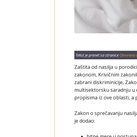
Tekst je prenet sa stranice
Otvorena 
Zaštita od nasilja u porodi
zakonom, Кrivičnim zakonik
zabrani diskriminicije, Za
multisektorsku saradnju u 
propisima iz ove oblasti, a
Zakon o sprečavanju nasilja
je dodao:
hitne mere u postupa