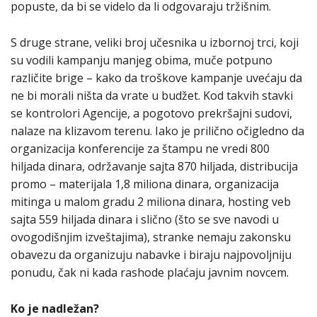
popuste, da bi se videlo da li odgovaraju tržišnim.
S druge strane, veliki broj učesnika u izbornoj trci, koji
su vodili kampanju manjeg obima, muče potpuno
različite brige – kako da troškove kampanje uvećaju da
ne bi morali ništa da vrate u budžet. Kod takvih stavki
se kontrolori Agencije, a pogotovo prekršajni sudovi,
nalaze na klizavom terenu. Iako je prilično očigledno da
organizacija konferencije za štampu ne vredi 800
hiljada dinara, održavanje sajta 870 hiljada, distribucija
promo – materijala 1,8 miliona dinara, organizacija
mitinga u malom gradu 2 miliona dinara, hosting veb
sajta 559 hiljada dinara i slično (što se sve navodi u
ovogodišnjim izveštajima), stranke nemaju zakonsku
obavezu da organizuju nabavke i biraju najpovoljniju
ponudu, čak ni kada rashode plaćaju javnim novcem.
Ko je nadležan?