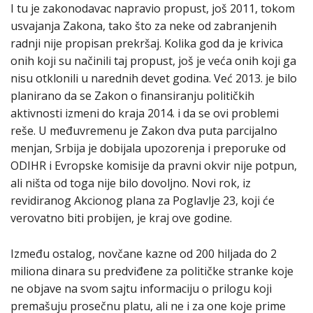
I tu je zakonodavac napravio propust, još 2011, tokom
usvajanja Zakona, tako što za neke od zabranjenih
radnji nije propisan prekršaj. Kolika god da je krivica
onih koji su načinili taj propust, još je veća onih koji ga
nisu otklonili u narednih devet godina. Već 2013. je bilo
planirano da se Zakon o finansiranju političkih
aktivnosti izmeni do kraja 2014. i da se ovi problemi
reše. U međuvremenu je Zakon dva puta parcijalno
menjan, Srbija je dobijala upozorenja i preporuke od
ODIHR i Evropske komisije da pravni okvir nije potpun,
ali ništa od toga nije bilo dovoljno. Novi rok, iz
revidiranog Akcionog plana za Poglavlje 23, koji će
verovatno biti probijen, je kraj ove godine.
Između ostalog, novčane kazne od 200 hiljada do 2
miliona dinara su predviđene za političke stranke koje
ne objave na svom sajtu informaciju o prilogu koji
premašuju prosečnu platu, ali ne i za one koje prime