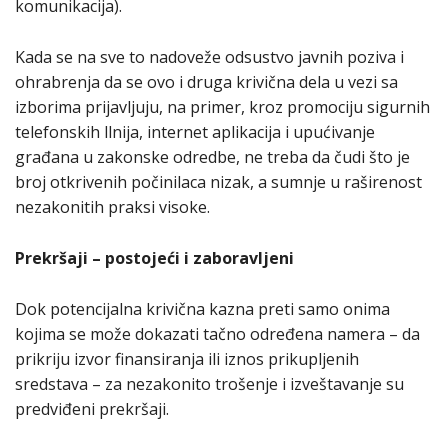
komunikacija).
Kada se na sve to nadoveže odsustvo javnih poziva i
ohrabrenja da se ovo i druga krivična dela u vezi sa
izborima prijavljuju, na primer, kroz promociju sigurnih
telefonskih llnija, internet aplikacija i upućivanje
građana u zakonske odredbe, ne treba da čudi što je
broj otkrivenih počinilaca nizak, a sumnje u raširenost
nezakonitih praksi visoke.
Prekršaji – postojeći i zaboravljeni
Dok potencijalna krivična kazna preti samo onima
kojima se može dokazati tačno određena namera – da
prikriju izvor finansiranja ili iznos prikupljenih
sredstava – za nezakonito trošenje i izveštavanje su
predviđeni prekršaji.