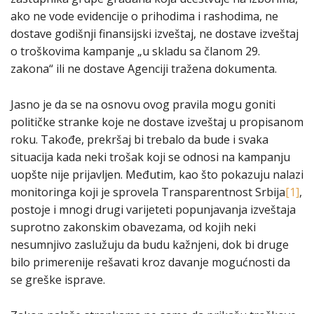
ako ne vode evidencije o prihodima i rashodima, ne
dostave godišnji finansijski izveštaj, ne dostave izveštaj
o troškovima kampanje „u skladu sa članom 29.
zakona“ ili ne dostave Agenciji tražena dokumenta.
Jasno je da se na osnovu ovog pravila mogu goniti
političke stranke koje ne dostave izveštaj u propisanom
roku. Takođe, prekršaj bi trebalo da bude i svaka
situacija kada neki trošak koji se odnosi na kampanju
uopšte nije prijavljen. Međutim, kao što pokazuju nalazi
monitoringa koji je sprovela Transparentnost Srbija
[1]
,
postoje i mnogi drugi varijeteti popunjavanja izveštaja
suprotno zakonskim obavezama, od kojih neki
nesumnjivo zaslužuju da budu kažnjeni, dok bi druge
bilo primerenije rešavati kroz davanje mogućnosti da
se greške isprave.