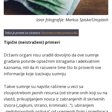
Izvor fotografije: Markus Spiske/Unsplash
Tekst je prenet sa stranice
Otvorena vrata pravosuđa.
Tipični (neistraženi) primeri
Državni organi nisu uradili dovoljno da ove sumnje
građana potvrde opsežnim istragama i adekvatnim
kaznama, niti da ih razuvere time što bi proverili sve
informacije koje izazivaju sumnju.
Takve sumnje su najviše raširene u vezi sa
zloupotrebom javnih resursa (od strane onih koji su na
vlasti), prikupljanjem novca iz zabranjenih ili skrivenih
izvora („tajkuni, stranci, kriminalci…“), ubiranjem
„nedobrovoljnih priloga“ od ucenjenih firmi i pojedinaca