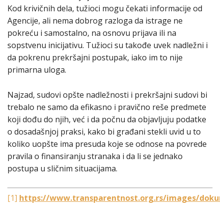
Kod krivičnih dela, tužioci mogu čekati informacije od
Agencije, ali nema dobrog razloga da istrage ne
pokreću i samostalno, na osnovu prijava ili na
sopstvenu inicijativu. Tužioci su takođe uvek nadležni i
da pokrenu prekršajni postupak, iako im to nije
primarna uloga.
Najzad, sudovi opšte nadležnosti i prekršajni sudovi bi
trebalo ne samo da efikasno i pravično reše predmete
koji dođu do njih, već i da počnu da objavljuju podatke
o dosadašnjoj praksi, kako bi građani stekli uvid u to
koliko uopšte ima presuda koje se odnose na povrede
pravila o finansiranju stranaka i da li se jednako
postupa u sličnim situacijama.
[1]
https://www.transparentnost.org.rs/images/doku