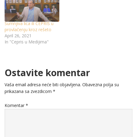
Sumnjiva lica ili CEPRIS u
provlačenju kroz rešeto
April 26, 2021
In "Cepris u Medijima"
Ostavite komentar
Vaša email adresa neće biti objavljena.
Obavezna polja su
prikazana sa zvezdicom
*
Komentar
*