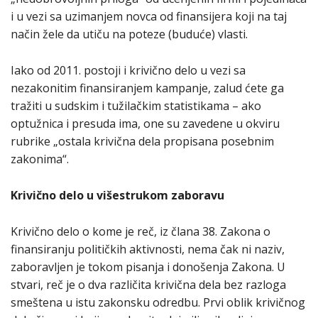
i u vezi sa uzimanjem novca od finansijera koji na taj
način žele da utiču na poteze (buduće) vlasti.
Iako od 2011. postoji i krivično delo u vezi sa
nezakonitim finansiranjem kampanje, zalud ćete ga
tražiti u sudskim i tužilačkim statistikama – ako
optužnica i presuda ima, one su zavedene u okviru
rubrike „ostala krivična dela propisana posebnim
zakonima“.
Krivično delo u višestrukom zaboravu
Krivično delo o kome je reč, iz člana 38. Zakona o
finansiranju političkih aktivnosti, nema čak ni naziv,
zaboravljen je tokom pisanja i donošenja Zakona. U
stvari, reč je o dva različita krivična dela bez razloga
smeštena u istu zakonsku odredbu. Prvi oblik krivičnog