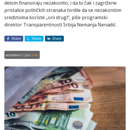
delom finansiraju nezakonito, i da bi čak i zagrižene
pristalice političkih stranaka tvrdile da se nezakonitim
sredstvima koriste „oni drugi“, piše programski
direktor Transparentnosti Srbija Nemanja Nenadić.
Share
Share
Share
Novembar 17, 2020
CEPRIS