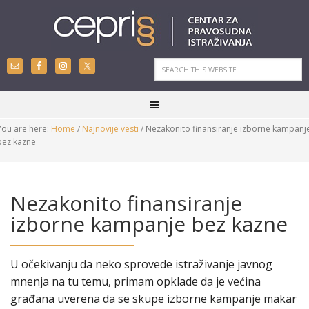
You are here:
Home
/
Najnovije vesti
/
Nezakonito finansiranje izborne kampanj
bez kazne
Nezakonito finansiranje
izborne kampanje bez kazne
U očekivanju da neko sprovede istraživanje javnog
mnenja na tu temu, primam opklade da je većina
građana uverena da se skupe izborne kampanje makar