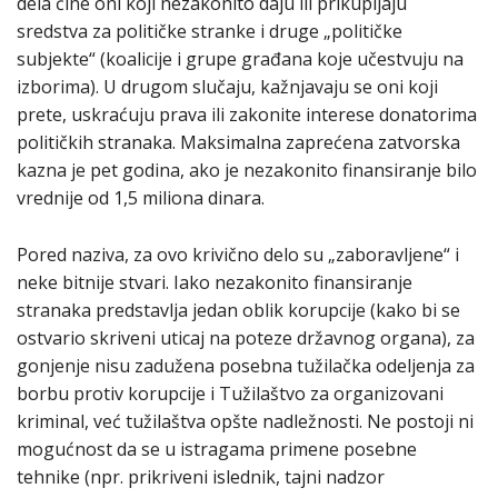
dela čine oni koji nezakonito daju ili prikupljaju
sredstva za političke stranke i druge „političke
subjekte“ (koalicije i grupe građana koje učestvuju na
izborima). U drugom slučaju, kažnjavaju se oni koji
prete, uskraćuju prava ili zakonite interese donatorima
političkih stranaka. Maksimalna zaprećena zatvorska
kazna je pet godina, ako je nezakonito finansiranje bilo
vrednije od 1,5 miliona dinara.
Pored naziva, za ovo krivično delo su „zaboravljene“ i
neke bitnije stvari. Iako nezakonito finansiranje
stranaka predstavlja jedan oblik korupcije (kako bi se
ostvario skriveni uticaj na poteze državnog organa), za
gonjenje nisu zadužena posebna tužilačka odeljenja za
borbu protiv korupcije i Tužilaštvo za organizovani
kriminal, već tužilaštva opšte nadležnosti. Ne postoji ni
mogućnost da se u istragama primene posebne
tehnike (npr. prikriveni islednik, tajni nadzor