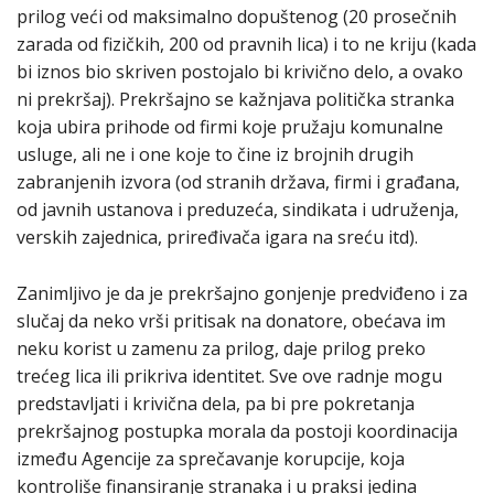
prilog veći od maksimalno dopuštenog (20 prosečnih
zarada od fizičkih, 200 od pravnih lica) i to ne kriju (kada
bi iznos bio skriven postojalo bi krivično delo, a ovako
ni prekršaj). Prekršajno se kažnjava politička stranka
koja ubira prihode od firmi koje pružaju komunalne
usluge, ali ne i one koje to čine iz brojnih drugih
zabranjenih izvora (od stranih država, firmi i građana,
od javnih ustanova i preduzeća, sindikata i udruženja,
verskih zajednica, priređivača igara na sreću itd).
Zanimljivo je da je prekršajno gonjenje predviđeno i za
slučaj da neko vrši pritisak na donatore, obećava im
neku korist u zamenu za prilog, daje prilog preko
trećeg lica ili prikriva identitet. Sve ove radnje mogu
predstavljati i krivična dela, pa bi pre pokretanja
prekršajnog postupka morala da postoji koordinacija
između Agencije za sprečavanje korupcije, koja
kontroliše finansiranje stranaka i u praksi jedina