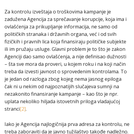
Za kontrolu izveštaja o troškovima kampanje je
zadužena Agencija za sprečavanje korupcije, koja ima i
ovlašćenja za prikupljanje informacija, ne samo od
političkih stranaka i državnih organa, već i od svih
fizičkih i pravnih lica koja finansiraju političke subjekte
ili im pružaju usluge. Glavni problem je to što je zakon
Agenciji dao samo ovlašćenja, a nije definisao dužnosti
– šta sve mora da proveri, u kojem roku i na koji način
treba da izvesti javnost o sprovedenim kontrolama. To
je jedan od razloga zbog kojeg nema jasnog epiloga
čak ni u nekim od najpoznatijih slučajeva sumnji na
nezakonito finansiranje kampanje – kao što je npr.
uplata nekoliko hiljada istovetnih priloga vladajućoj
stranci
[2]
.
Iako je Agencija najlogičnija prva adresa za kontrolu, ne
treba zaboraviti da je javno tužilaštvo takođe nadležno.