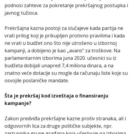
podnosi zahteve za pokretanje prekršajnog postupka i
javnog tužioca.
Prekršajna kazna postoji za slučajeve kada partija ne
vrati prilog koji je prikupljen protivno pravilima i kada
ne vrati u budžet ono što nije utrošeno u izbornoj
kampanji, a dobijeno je kao „avans“ za troškove. Na
parlamentarnim izborima juna 2020. učesnici su iz
budžeta dobijali unapred 7,4 miliona dinara, a na
znatno veće dotacije su mogle da računaju liste koje su
osvojile poslaničke mandate.
Šta je prekršaj kod izveštaja o finansiranju
kampanje?
Zakon predviđa prekršajne kazne protiv stranaka, ali i
odgovornih lica za druge političke subjekte, npr.
zastupnika grupe građana koja učestvuje na izborima,