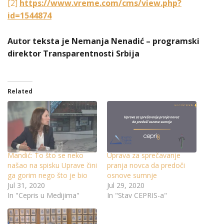
[2]
https://www.vreme.com/cms/view.php?
id=1544874
Autor teksta je Nemanja Nenadić – programski
direktor Transparentnosti Srbija
Related
Mandić: To što se neko
Uprava za sprečavanje
našao na spisku Uprave čini
pranja novca da predoči
ga gorim nego što je bio
osnove sumnje
Jul 31, 2020
Jul 29, 2020
In "Cepris u Medijima"
In "Stav CEPRIS-a"