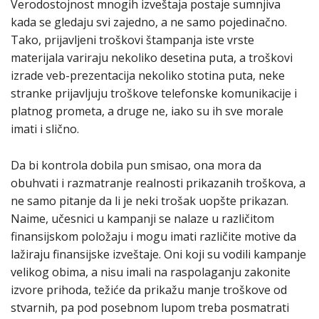
Verodostojnost mnogih izveštaja postaje sumnjiva
kada se gledaju svi zajedno, a ne samo pojedinačno.
Tako, prijavljeni troškovi štampanja iste vrste
materijala variraju nekoliko desetina puta, a troškovi
izrade veb-prezentacija nekoliko stotina puta, neke
stranke prijavljuju troškove telefonske komunikacije i
platnog prometa, a druge ne, iako su ih sve morale
imati i slično.
Da bi kontrola dobila pun smisao, ona mora da
obuhvati i razmatranje realnosti prikazanih troškova, a
ne samo pitanje da li je neki trošak uopšte prikazan.
Naime, učesnici u kampanji se nalaze u različitom
finansijskom položaju i mogu imati različite motive da
lažiraju finansijske izveštaje. Oni koji su vodili kampanje
velikog obima, a nisu imali na raspolaganju zakonite
izvore prihoda, težiće da prikažu manje troškove od
stvarnih, pa pod posebnom lupom treba posmatrati