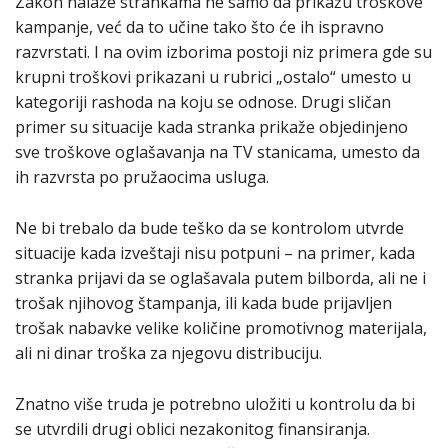
Zakon nalaže strankama ne samo da prikažu troškove
kampanje, već da to učine tako što će ih ispravno
razvrstati. I na ovim izborima postoji niz primera gde su
krupni troškovi prikazani u rubrici „ostalo“ umesto u
kategoriji rashoda na koju se odnose. Drugi sličan
primer su situacije kada stranka prikaže objedinjeno
sve troškove oglašavanja na TV stanicama, umesto da
ih razvrsta po pružaocima usluga.
Ne bi trebalo da bude teško da se kontrolom utvrde
situacije kada izveštaji nisu potpuni – na primer, kada
stranka prijavi da se oglašavala putem bilborda, ali ne i
trošak njihovog štampanja, ili kada bude prijavljen
trošak nabavke velike količine promotivnog materijala,
ali ni dinar troška za njegovu distribuciju.
Znatno više truda je potrebno uložiti u kontrolu da bi
se utvrdili drugi oblici nezakonitog finansiranja.