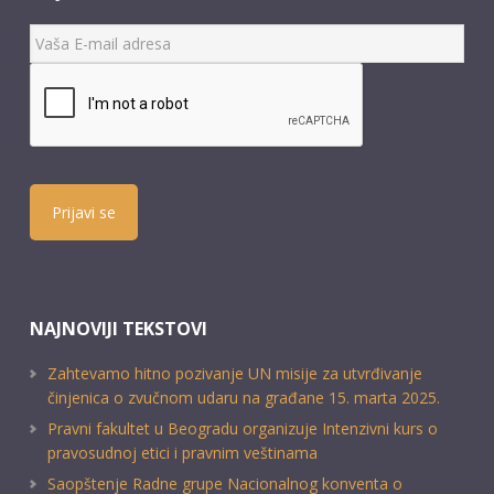
Prijavi se
NAJNOVIJI TEKSTOVI
Zahtevamo hitno pozivanje UN misije za utvrđivanje
činjenica o zvučnom udaru na građane 15. marta 2025.
Pravni fakultet u Beogradu organizuje Intenzivni kurs o
pravosudnoj etici i pravnim veštinama
Saopštenje Radne grupe Nacionalnog konventa o