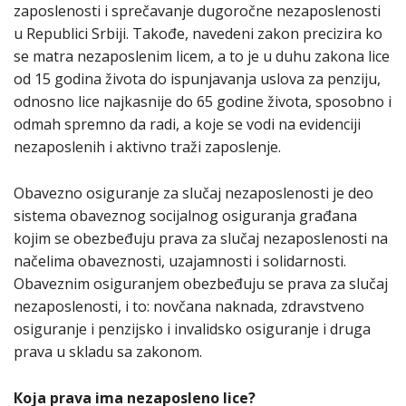
zaposlenosti i sprečavanje dugoročne nezaposlenosti
u Republici Srbiji. Takođe, navedeni zakon precizira ko
se matra nezaposlenim licem, a to je u duhu zakona lice
od 15 godina života do ispunjavanja uslova za penziju,
odnosno lice najkasnije do 65 godine života, sposobno i
odmah spremno da radi, a koje se vodi na evidenciji
nezaposlenih i aktivno traži zaposlenje.
Obavezno osiguranje za slučaj nezaposlenosti je deo
sistema obaveznog socijalnog osiguranja građana
kojim se obezbeđuju prava za slučaj nezaposlenosti na
načelima obaveznosti, uzajamnosti i solidarnosti.
Obaveznim osiguranjem obezbeđuju se prava za slučaj
nezaposlenosti, i to: novčana naknada, zdravstveno
osiguranje i penzijsko i invalidsko osiguranje i druga
prava u skladu sa zakonom.
Кoja prava ima nezaposleno lice?