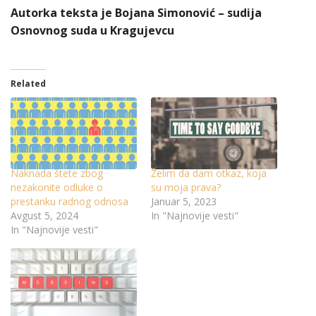
Autorka teksta je Bojana Simonović – sudija
Osnovnog suda u Kragujevcu
Related
Naknada štete zbog
Želim da dam otkaz, koja
nezakonite odluke o
su moja prava?
prestanku radnog odnosa
Januar 5, 2023
Avgust 5, 2024
In "Najnovije vesti"
In "Najnovije vesti"