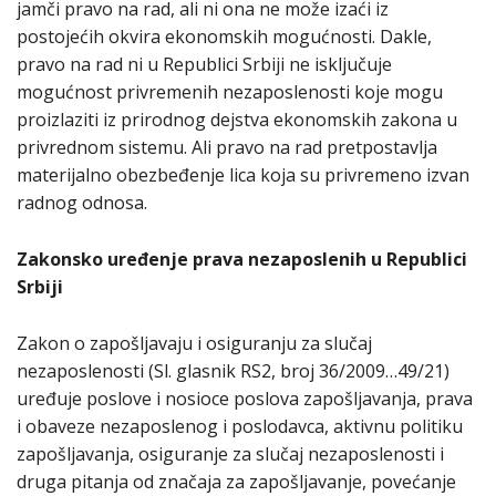
jamči pravo na rad, ali ni ona ne može izaći iz
postojećih okvira ekonomskih mogućnosti. Dakle,
pravo na rad ni u Republici Srbiji ne isključuje
mogućnost privremenih nezaposlenosti koje mogu
proizlaziti iz prirodnog dejstva ekonomskih zakona u
privrednom sistemu. Ali pravo na rad pretpostavlja
materijalno obezbeđenje lica koja su privremeno izvan
radnog odnosa.
Zakonsko uređenje prava nezaposlenih u Republici
Srbiji
Zakon o zapošljavaju i osiguranju za slučaj
nezaposlenosti (Sl. glasnik RS2, broj 36/2009…49/21)
uređuje poslove i nosioce poslova zapošljavanja, prava
i obaveze nezaposlenog i poslodavca, aktivnu politiku
zapošljavanja, osiguranje za slučaj nezaposlenosti i
druga pitanja od značaja za zapošljavanje, povećanje