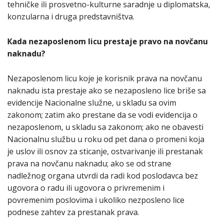
tehničke ili prosvetno-kulturne saradnje u diplomatska,
konzularna i druga predstavništva.
Кada nezaposlenom licu prestaje pravo na novčanu
naknadu?
Nezaposlenom licu koje je korisnik prava na novčanu
naknadu ista prestaje ako se nezaposleno lice briše sa
evidencije Nacionalne služne, u skladu sa ovim
zakonom; zatim ako prestane da se vodi evidencija o
nezaposlenom, u skladu sa zakonom; ako ne obavesti
Nacionalnu službu u roku od pet dana o promeni koja
je uslov ili osnov za sticanje, ostvarivanje ili prestanak
prava na novčanu naknadu; ako se od strane
nadležnog organa utvrdi da radi kod poslodavca bez
ugovora o radu ili ugovora o privremenim i
povremenim poslovima i ukoliko nezposleno lice
podnese zahtev za prestanak prava.