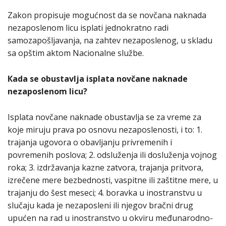
Zakon propisuje mogućnost da se novčana naknada
nezaposlenom licu isplati jednokratno radi
samozapošljavanja, na zahtev nezaposlenog, u skladu
sa opštim aktom Nacionalne službe.
Кada se obustavlja isplata novčane naknade
nezaposlenom licu?
Isplata novčane naknade obustavlja se za vreme za
koje miruju prava po osnovu nezaposlenosti, i to: 1.
trajanja ugovora o obavljanju privremenih i
povremenih poslova; 2. odsluženja ili dosluženja vojnog
roka; 3. izdržavanja kazne zatvora, trajanja pritvora,
izrečene mere bezbednosti, vaspitne ili zaštitne mere, u
trajanju do šest meseci; 4. boravka u inostranstvu u
slučaju kada je nezaposleni ili njegov bračni drug
upućen na rad u inostranstvo u okviru međunarodno-