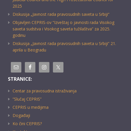
2025
Diskusija „Javnost rada pravosudnih saveta u Srbiji“
Objavljen CEPRIS-ov “Izveštaj o javnosti rada Visokog
saveta sudstva i Visokog saveta tužilaštva” za 2025.
godinu
Diskusija „Javnost rada pravosudnih saveta u Srbiji” 21.
aprila u Beogradu
STRANICE:
Centar za pravosudna istraživanja
“Slučaj CEPRIS”
CEPRIS u medijima
Događaji
Ko čini CEPRIS?