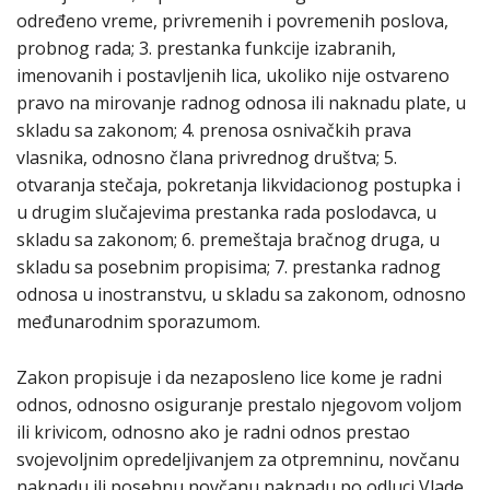
određeno vreme, privremenih i povremenih poslova,
probnog rada; 3. prestanka funkcije izabranih,
imenovanih i postavljenih lica, ukoliko nije ostvareno
pravo na mirovanje radnog odnosa ili naknadu plate, u
skladu sa zakonom; 4. prenosa osnivačkih prava
vlasnika, odnosno člana privrednog društva; 5.
otvaranja stečaja, pokretanja likvidacionog postupka i
u drugim slučajevima prestanka rada poslodavca, u
skladu sa zakonom; 6. premeštaja bračnog druga, u
skladu sa posebnim propisima; 7. prestanka radnog
odnosa u inostranstvu, u skladu sa zakonom, odnosno
međunarodnim sporazumom.
Zakon propisuje i da nezaposleno lice kome je radni
odnos, odnosno osiguranje prestalo njegovom voljom
ili krivicom, odnosno ako je radni odnos prestao
svojevoljnim opredeljivanjem za otpremninu, novčanu
naknadu ili posebnu novčanu naknadu po odluci Vlade