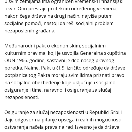
u svim zemljama ima ograničen vremenski i finansijski
okvir. Ono prestaje protekom određenog vremena,
nakon čega država na drugi način, najviše putem
socijalne pomoći, nastoji da reši socijalni problem
nezaposlenih građana.
Međunarodni pakt o ekonomskim, socijalnim i
kulturnim pravima, koji je usvojila Generalna skupština
OUN 1966. godine, sastavni je deo našeg pravnog
poretka. Naime, Pakt u čl. 9. izričito određuje da države
potpisnice tog Pakta moraju svim licima priznati pravo
na socijalno obezbeđenje koje uključuje i socijalno
osiguranje i time, naravno, i osiguranje za slučaj
nezaposlenosti.
Osiguranje za slučaj nezaposlenosti u Republici Srbiji
daje odgovor na pitanje opsega i realnih mogućnosti
ostvarenja načela prava na rad. Izvesno je da država