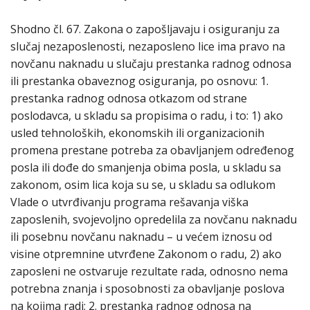
Shodno čl. 67. Zakona o zapošljavaju i osiguranju za
slučaj nezaposlenosti, nezaposleno lice ima pravo na
novčanu naknadu u slučaju prestanka radnog odnosa
ili prestanka obaveznog osiguranja, po osnovu: 1.
prestanka radnog odnosa otkazom od strane
poslodavca, u skladu sa propisima o radu, i to: 1) ako
usled tehnoloških, ekonomskih ili organizacionih
promena prestane potreba za obavljanjem određenog
posla ili dođe do smanjenja obima posla, u skladu sa
zakonom, osim lica koja su se, u skladu sa odlukom
Vlade o utvrđivanju programa rešavanja viška
zaposlenih, svojevoljno opredelila za novčanu naknadu
ili posebnu novčanu naknadu – u većem iznosu od
visine otpremnine utvrđene Zakonom o radu, 2) ako
zaposleni ne ostvaruje rezultate rada, odnosno nema
potrebna znanja i sposobnosti za obavljanje poslova
na kojima radi; 2. prestanka radnog odnosa na