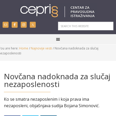
You are here:
Home
/
Najnovije vesti
/
Novčana nadoknada za slučaj
nezaposlenosti
Novčana nadoknada za slučaj
nezaposlenosti
Кo se smatra nezaposlenim i koja prava ima
nezaposleni, objašnjava sudija Bojana Simonović.