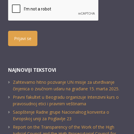
Prijavi se
NAJNOVIJI TEKSTOVI
Zahtevamo hitno pozivanje UN misije za utvrđivanje
činjenica o zvučnom udaru na građane 15. marta 2025.
Pravni fakultet u Beogradu organizuje Intenzivni kurs o
pravosudnoj etici i pravnim veštinama
Saopštenje Radne grupe Nacionalnog konventa o
Evropskoj uniji za Poglavlje 23
Report on the Transparency of the Work of the High
Judicial Council and the High Prosecutorial Council for