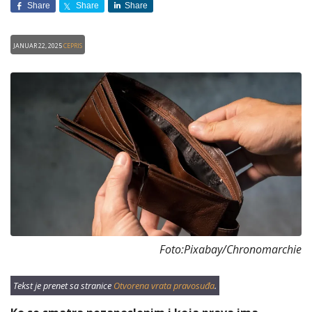
Share
Share
Share
Januar 22, 2025
CEPRIS
Foto:Pixabay/Chronomarchie
Tekst je prenet sa stranice
Otvorena vrata pravosuđa
.