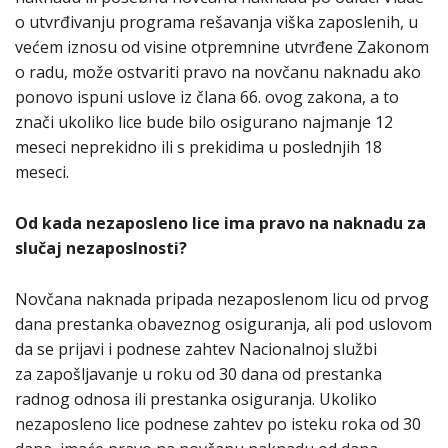
o utvrđivanju programa rešavanja viška zaposlenih, u
većem iznosu od visine otpremnine utvrđene Zakonom
o radu, može ostvariti pravo na novčanu naknadu ako
ponovo ispuni uslove iz člana 66. ovog zakona, a to
znači ukoliko lice bude bilo osigurano najmanje 12
meseci neprekidno ili s prekidima u poslednjih 18
meseci.
Od kada nezaposleno lice ima pravo na naknadu za
slučaj nezaposlnosti?
Novčana naknada pripada nezaposlenom licu od prvog
dana prestanka obaveznog osiguranja, ali pod uslovom
da se prijavi i podnese zahtev Nacionalnoj službi
za zapošljavanje u roku od 30 dana od prestanka
radnog odnosa ili prestanka osiguranja. Ukoliko
nezaposleno lice podnese zahtev po isteku roka od 30