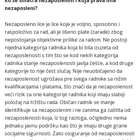
Кo se smatra nezaposlenim i koja prava ima
nezaposleni?
Nezaposleno lice je lice koje je voljno, sposobno i
raspoloživo za rad, ali je lišeno plate (zarade) zbog
nepostojanja objektivne prilike za radom. Ne postoji
nijedna kategorija radnika koja bi bila izuzeta od
nezaposlenosti s tim što se kod nekih kategorija
radnika stanje nezaposlenosti javlja češće, a kod druge
kategorije to nije čest slučaj. Nije neuobičajeno da
nezaposlenost ugrožava pre svega radnike sa nižim
kvalifikacijama i platama, što znači da je nezaposlenost
veći rizik za one kategorije radnika koji imaju slabiji
položaj na tržištu rada. Običan radnik se manje
identifikuje sa nezaposlenim i ne zanima ga zaštita od
nezaposlenosti koja, iz tog razloga, očigledno nema
jednaku javnu podršku kao što je imaju druge grane
socijalne sigurnosti. Zato osiguranje od nezaposlenosti