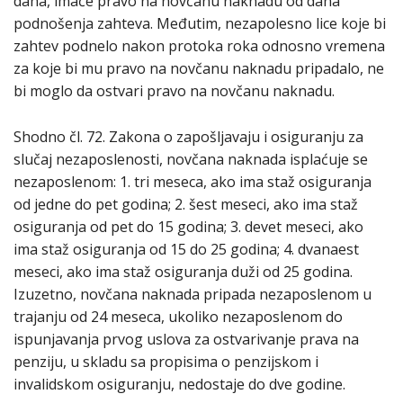
dana, imaće pravo na novčanu naknadu od dana
podnošenja zahteva. Međutim, nezapolesno lice koje bi
zahtev podnelo nakon protoka roka odnosno vremena
za koje bi mu pravo na novčanu naknadu pripadalo, ne
bi moglo da ostvari pravo na novčanu naknadu.
Shodno čl. 72. Zakona o zapošljavaju i osiguranju za
slučaj nezaposlenosti, novčana naknada isplaćuje se
nezaposlenom: 1. tri meseca, ako ima staž osiguranja
od jedne do pet godina; 2. šest meseci, ako ima staž
osiguranja od pet do 15 godina; 3. devet meseci, ako
ima staž osiguranja od 15 do 25 godina; 4. dvanaest
meseci, ako ima staž osiguranja duži od 25 godina.
Izuzetno, novčana naknada pripada nezaposlenom u
trajanju od 24 meseca, ukoliko nezaposlenom do
ispunjavanja prvog uslova za ostvarivanje prava na
penziju, u skladu sa propisima o penzijskom i
invalidskom osiguranju, nedostaje do dve godine.