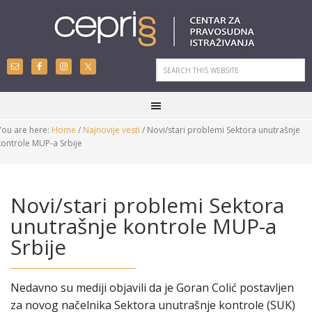
You are here:
Home
/
Najnovije vesti
/
Novi/stari problemi Sektora unutrašnje
kontrole MUP-a Srbije
Novi/stari problemi Sektora
unutrašnje kontrole MUP-a
Srbije
Nedavno su mediji objavili da je Goran Colić postavljen
za novog načelnika Sektora unutrašnje kontrole (SUK)