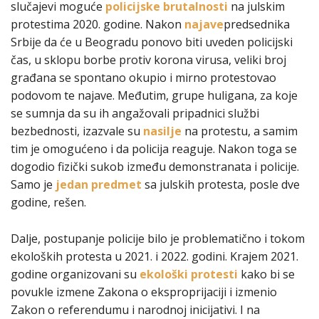
slučajevi moguće
policijske brutalnosti
na julskim
protestima 2020. godine. Nakon
najave
predsednika
Srbije da će u Beogradu ponovo biti uveden policijski
čas, u sklopu borbe protiv korona virusa, veliki broj
građana se spontano okupio i mirno protestovao
podovom te najave. Međutim, grupe huligana, za koje
se sumnja da su ih angažovali pripadnici službi
bezbednosti, izazvale su
nasilje
na protestu, a samim
tim je omogućeno i da policija reaguje. Nakon toga se
dogodio fizički sukob između demonstranata i policije.
Samo je
jedan predmet
sa julskih protesta, posle dve
godine, rešen.
Dalje, postupanje policije bilo je problematično i tokom
ekoloških protesta u 2021. i 2022. godini. Krajem 2021.
godine organizovani su
ekološki protesti
kako bi se
povukle izmene Zakona o eksproprijaciji i izmenio
Zakon o referendumu i narodnoj inicijativi. I na