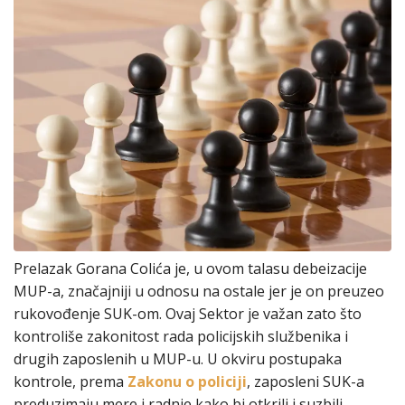
Prelazak Gorana Colića je, u ovom talasu debeizacije
MUP-a, značajniji u odnosu na ostale jer je on preuzeo
rukovođenje SUK-om. Ovaj Sektor je važan zato što
kontroliše zakonitost rada policijskih službenika i
drugih zaposlenih u MUP-u. U okviru postupaka
kontrole, prema
Zakonu o policiji
, zaposleni SUK-a
preduzimaju mere i radnje kako bi otkrili i suzbili