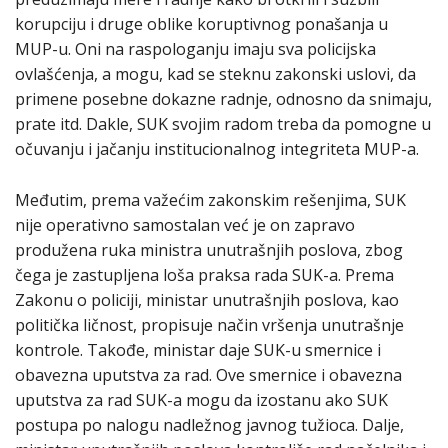
korupciju i druge oblike koruptivnog ponašanja u
MUP-u. Oni na raspologanju imaju sva policijska
ovlašćenja, a mogu, kad se steknu zakonski uslovi, da
primene posebne dokazne radnje, odnosno da snimaju,
prate itd. Dakle, SUK svojim radom treba da pomogne u
očuvanju i jačanju institucionalnog integriteta MUP-a.
Međutim, prema važećim zakonskim rešenjima, SUK
nije operativno samostalan već je on zapravo
produžena ruka ministra unutrašnjih poslova, zbog
čega je zastupljena loša praksa rada SUK-a. Prema
Zakonu o policiji, ministar unutrašnjih poslova, kao
politička ličnost, propisuje način vršenja unutrašnje
kontrole. Takođe, ministar daje SUK-u smernice i
obavezna uputstva za rad. Ove smernice i obavezna
uputstva za rad SUK-a mogu da izostanu ako SUK
postupa po nalogu nadležnog javnog tužioca. Dalje,