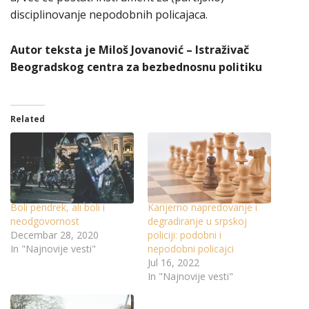
disciplinovanje nepodobnih policajaca.
Autor teksta je Miloš Jovanović – Istraživač
Beogradskog centra za bezbednosnu politiku
Related
Boli pendrek, ali boli i
Karijerno napredovanje i
neodgovornost
degradiranje u srpskoj
Decembar 28, 2020
policiji: podobni i
In "Najnovije vesti"
nepodobni policajci
Jul 16, 2022
In "Najnovije vesti"