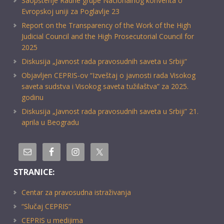
Saopštenje Radne grupe Nacionalnog konventa o
Evropskoj uniji za Poglavlje 23
Report on the Transparency of the Work of the High
Judicial Council and the High Prosecutorial Council for
2025
Diskusija „Javnost rada pravosudnih saveta u Srbiji“
Objavljen CEPRIS-ov “Izveštaj o javnosti rada Visokog
saveta sudstva i Visokog saveta tužilaštva” za 2025.
godinu
Diskusija „Javnost rada pravosudnih saveta u Srbiji” 21.
aprila u Beogradu
STRANICE:
Centar za pravosudna istraživanja
“Slučaj CEPRIS”
CEPRIS u medijima