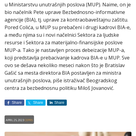
u Ministarstvu unutrašnjih poslova (MUP). Naime, on je
bio načelnik Pete uprave Bezbednosno-informativne
agencije (BIA), tj. uprave za kontraobaveštajnu zaštitu.
Pored Colića, u MUP su prebačeni i drugi kadrovi BIA-e,
a među njima su i novi načelnici Sektora za ljudske
resurse i Sektora za materijalno-finansijske poslove
MUP-a. Tako je nastavljen proces debeizacije MUP-a,
koji predstavlja prebacivanje kadrova BIA-e u MUP. Sve
ovo se dešava nekoliko meseci nakon što je Bratislav
Gašić sa mesta direktora BIA postavljen za ministra
unutrašnjih poslova, piše istraživač Beogradskog
centra za bezbednosnu politiku Miloš Jovanović.
Share
Share
Share
April 25, 2023
CEPRIS