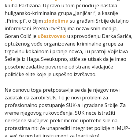
kluba Partizana. Upravo u tom periodu je nastala
huligansko-kriminalna grupa „Janjičari“, a kasnije
„Principi“, o čijim
zlodelima
su građani Srbije detaljno
informisani. Prema izveštajima nezavisnih medija,
Goran Colić je
učestvovao
u sprovođenju Darka Šarića,
optuženog vođe organizovane kriminalne grupe za
trgovinu kokainom i pranje novca, i u pratnji Vojislava
Šešelja iz Haga. Sveukupno, stiče se utisak da je imao
posebne zadatke poverene od strane vladajuće
političke elite koje je uspešno izvršavao.
Na osnovu toga pretpostavlja se da je njegov novi
zadatak da zarobi SUK. To je novi problem za
profesionalno postupanje SUK-a i građane Srbije. Za
vreme njegovog rukovođenja, SUK neće istražiti
nerešene slučajeve prekomerne upotrebe sile na
protestima niti će unaprediti integritet policije ni MUP-
a, već će postati instrument za (partijsko)