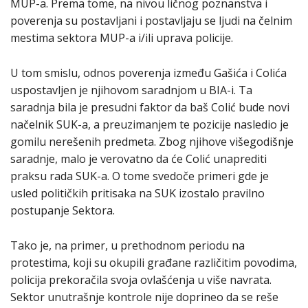
MUP-a. Prema tome, na nivou ličnog poznanstva i
poverenja su postavljani i postavljaju se ljudi na čelnim
mestima sektora MUP-a i/ili uprava policije.
U tom smislu, odnos poverenja između Gašića i Colića
uspostavljen je njihovom saradnjom u BIA-i. Ta
saradnja bila je presudni faktor da baš Colić bude novi
načelnik SUK-a, a preuzimanjem te pozicije nasledio je
gomilu nerešenih predmeta. Zbog njihove višegodišnje
saradnje, malo je verovatno da će Colić unaprediti
praksu rada SUK-a. O tome svedoče primeri gde je
usled političkih pritisaka na SUK izostalo pravilno
postupanje Sektora.
Tako je, na primer, u prethodnom periodu na
protestima, koji su okupili građane različitim povodima,
policija prekoračila svoja ovlašćenja u više navrata.
Sektor unutrašnje kontrole nije doprineo da se reše