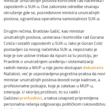
ministar unutrašnjih poslova kontroliše rad načelnika i
zaposlenih u SUK-u. Ove zakonske odredbe stvaraju
okruženje gde se, posredstvom ministra unutrašnjih
poslova, ograničava operativna samostalnost SUK-a.
Drugim rečima, Bratislav Gašić, kao ministar
unutrašnjih poslova, usmerava i kontroliše rad Gorana
Colića i ostalih zaposlenih u SUK-u. Iako je Goran Colić
postavljen za novog načelnika SUK-a, nepoznato je
koje je sve uslove trebao da ispuni za tu poziciju, jer
Pravilnik o unutrašnjem uređenju i sistematizaciji
radnih mesta u MUP-u nije javno dostupan
dokument
.
Nažalost, već je uspostavljena pogrešna praksa da novi
ministar unutrašnjih poslova dovodi svoje kadrove, a
profesionalne policajce, koje je zatekao u MUP-u,
smenjuje. U skorijoj prošlosti, to su radili i
Gašićevi
prethodnici
, a takva unapred pripremljena
personalna rešenja odgovaraju političkom rukovodstvu