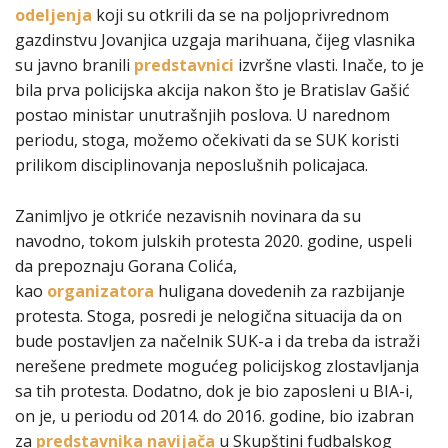
odeljenja
koji su otkrili da se na poljoprivrednom
gazdinstvu Jovanjica uzgaja marihuana, čijeg vlasnika
su javno branili
predstavnici
izvršne vlasti. Inače, to je
bila prva policijska akcija nakon što je Bratislav Gašić
postao ministar unutrašnjih poslova. U narednom
periodu, stoga, možemo očekivati da se SUK koristi
prilikom disciplinovanja neposlušnih policajaca.
Zanimljvo je otkriće nezavisnih novinara da su
navodno, tokom julskih protesta 2020. godine, uspeli
da prepoznaju Gorana Colića,
kao
organizatora
huligana dovedenih za razbijanje
protesta. Stoga, posredi je nelogična situacija da on
bude postavljen za načelnik SUK-a i da treba da istraži
nerešene predmete mogućeg policijskog zlostavljanja
sa tih protesta. Dodatno, dok je bio zaposleni u BIA-i,
on je, u periodu od 2014. do 2016. godine, bio izabran
za
predstavnika navijača
u Skupštini fudbalskog