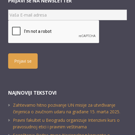
PRIJAVI SE NA NEWSLETTER
Prijavi se
NAJNOVIJI TEKSTOVI
Zahtevamo hitno pozivanje UN misije za utvrđivanje
činjenica o zvučnom udaru na građane 15. marta 2025.
Pravni fakultet u Beogradu organizuje Intenzivni kurs o
pravosudnoj etici i pravnim veštinama