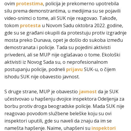
ovim
protestima
, policija je prekomerno upotrebila
silu prema demonstrantima, u medijima su se pojavili
video-snimci o tome, ali SUK nije reagovao. Takođe,
tokom
protesta
u Novom Sadu oktobra 2022. godine,
gde su se građani okupili da protestuju protiv izgradnje
mosta preko Dunava, opet je došlo do sukoba između
demostranata i policije. Tada su pojedini aktivisti
privedeni, ali se MUP nije oglašavao o tome. Ekološki
aktivisti iz Novog Sada su, o neprofesionalnom
postupanju policije, podneli
prijavu
SUK-u, o čijem
ishodu SUK nije obavestio javnost.
S druge strane, MUP je obavestio
javnost
da je SUK
učestvovao u hapšenju dvojice inspektora Odeljenja za
borbu protiv droga beogradske policije. Mada SUK nije
reagovao povodom službene beleške koju su ovi
inspektori uputili, gde su naveli da znaju da im se
namešta hapšenje. Naime, uhapšeni su
inspektori