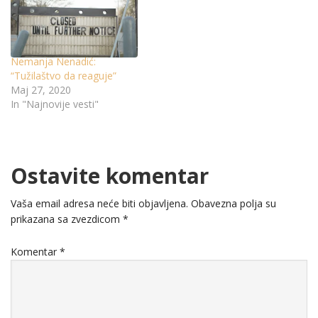
Nemanja Nenadić:
“Tužilaštvo da reaguje”
Maj 27, 2020
In "Najnovije vesti"
Ostavite komentar
Vaša email adresa neće biti objavljena.
Obavezna polja su
prikazana sa zvezdicom
*
Komentar
*