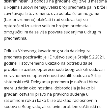
diskriminisani u odnosu na građane koji žive u mestima
u kojima sudovi nemaju veliki broj predmeta pa ih brže i
završavaju. Istovremeno, ova odluka će umnogome
(bar privremeno) olakšati i rad sudova koji su
opterećeni izuzetno velikim brojem predmeta i
omogućiti im da se više posvete suđenjima u drugim
predmetima.
Odluku Vrhovnog kasacionog suda da delegira
predmete pozdravilo je i Društvo sudija Srbije 5.2.2021.
godine, i istovremeno ukazalo na potrebu da se
problem izuzetne opterećenosti beogradskih sudova i
neravnomerne opterećenosti ostalih sudova u Srbiji
sistemski reši. Delegacija predmeta je nužna i hitna
mera u datim okolnostima, dobrodošla je kako bi
građani ostvarili pravo na pravično suđenje u
razumnom roku i kako bi se olakšao rad osnovnih
sudova u Beogradu, ali se ovim problem suštinski ne