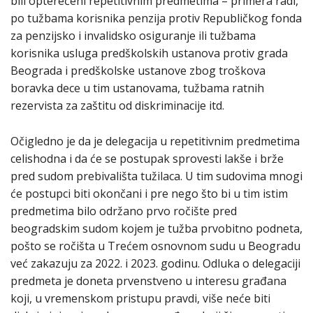
bili opterećeni repetitivnim predmetima – primera radi,
po tužbama korisnika penzija protiv Republičkog fonda
za penzijsko i invalidsko osiguranje ili tužbama
korisnika usluga predškolskih ustanova protiv grada
Beograda i predškolske ustanove zbog troškova
boravka dece u tim ustanovama, tužbama ratnih
rezervista za zaštitu od diskriminacije itd.
Očigledno je da je delegacija u repetitivnim predmetima
celishodna i da će se postupak sprovesti lakše i brže
pred sudom prebivališta tužilaca. U tim sudovima mnogi
će postupci biti okončani i pre nego što bi u tim istim
predmetima bilo održano prvo ročište pred
beogradskim sudom kojem je tužba prvobitno podneta,
pošto se ročišta u Trećem osnovnom sudu u Beogradu
već zakazuju za 2022. i 2023. godinu. Odluka o delegaciji
predmeta je doneta prvenstveno u interesu građana
koji, u vremenskom pristupu pravdi, više neće biti