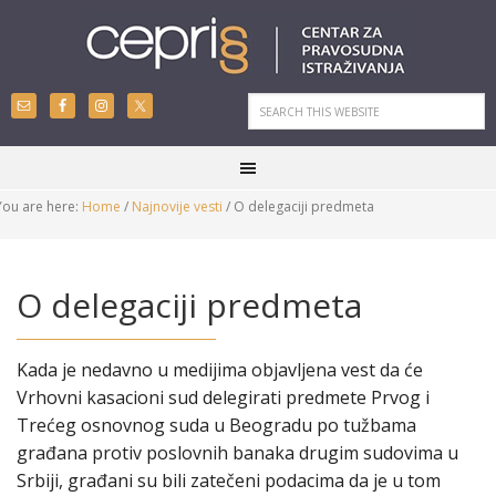
You are here:
Home
/
Najnovije vesti
/
O delegaciji predmeta
O delegaciji predmeta
Kada je nedavno u medijima objavljena vest da će
Vrhovni kasacioni sud delegirati predmete Prvog i
Trećeg osnovnog suda u Beogradu po tužbama
građana protiv poslovnih banaka drugim sudovima u
Srbiji, građani su bili zatečeni podacima da je u tom