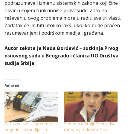
podrazumeva i izmenu sistemskih zakona koji čine
okvir u kojem funkcioniše pravosuđe. Zato na
rešavanju ovog problema moraju raditi sve tri vlasti.
Zadatak će im biti utoliko lakši ukoliko bude praćen
razumevanjem i podrškom medija i građana.
Autor teksta je Nada Đorđević – sutkinja Prvog
osnovnog suda u Beogradu i članica UO Društva
sudija Srbije
Related
Zašto su sudski predmeti
Suđenja u Srbiji: Skoro dva
pogodni za medijaciju
miliona predmeta čeka