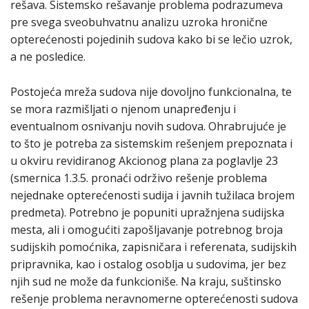
rešava. Sistemsko rešavanje problema podrazumeva
pre svega sveobuhvatnu analizu uzroka hronične
opterećenosti pojedinih sudova kako bi se lečio uzrok,
a ne posledice.
Postojeća mreža sudova nije dovoljno funkcionalna, te
se mora razmišljati o njenom unapređenju i
eventualnom osnivanju novih sudova. Ohrabrujuće je
to što je potreba za sistemskim rešenjem prepoznata i
u okviru revidiranog Akcionog plana za poglavlje 23
(smernica 1.3.5. pronaći održivo rešenje problema
nejednake opterećenosti sudija i javnih tužilaca brojem
predmeta). Potrebno je popuniti upražnjena sudijska
mesta, ali i omogućiti zapošljavanje potrebnog broja
sudijskih pomoćnika, zapisničara i referenata, sudijskih
pripravnika, kao i ostalog osoblja u sudovima, jer bez
njih sud ne može da funkcioniše. Na kraju, suštinsko
rešenje problema neravnomerne opterećenosti sudova