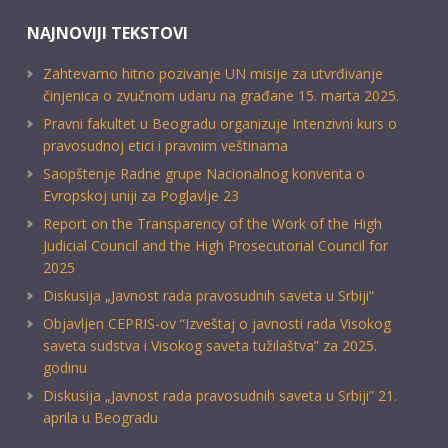
NAJNOVIJI TEKSTOVI
Zahtevamo hitno pozivanje UN misije za utvrđivanje
činjenica o zvučnom udaru na građane 15. marta 2025.
Pravni fakultet u Beogradu organizuje Intenzivni kurs o
pravosudnoj etici i pravnim veštinama
Saopštenje Radne grupe Nacionalnog konventa o
Evropskoj uniji za Poglavlje 23
Report on the Transparency of the Work of the High
Judicial Council and the High Prosecutorial Council for
2025
Diskusija „Javnost rada pravosudnih saveta u Srbiji“
Objavljen CEPRIS-ov “Izveštaj o javnosti rada Visokog
saveta sudstva i Visokog saveta tužilaštva” za 2025.
godinu
Diskusija „Javnost rada pravosudnih saveta u Srbiji” 21.
aprila u Beogradu