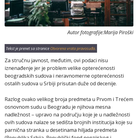
Autor fotografije:Marija Piroški
Tekst je prenet sa stranice
Otvorena vrata pravosuđa.
Za stručnu javnost, međutim, ovi podaci nisu
iznenađenje jer je problem velike opterećenosti
beogradskih sudova i neravnomerne opterećenosti
ostalih sudova u Srbiji prisutan duže od decenije.
Razlog ovako velikog broja predmeta u Prvom i Trećem
osnovnom sudu u Beogradu je njihova mesna
nadležnost – upravo na području koje je u nadležnosti
ovih sudova nalaze se sedišta brojnih institucija koje su
parnična stranka u desetinama hiljada predmeta
(Republika Srbija, Republički fond penzijskog i