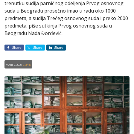
trenutku sudija parničnog odeljenja Prvog osnovnog
suda u Beogradu prosečno imao u radu oko 1000
predmeta, a sudija Trećeg osnovnog suda i preko 2000
predmeta, piše sutkinja Prvog osnovnog suda u
Beogradu Nada Đorđević.
Share
Share
Share
Mart 9, 2021
CEPRIS