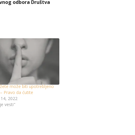
ravnog odbora Društva
ažete može biti upotrebljeno
 – Pravo da ćutite
14, 2022
je vesti"