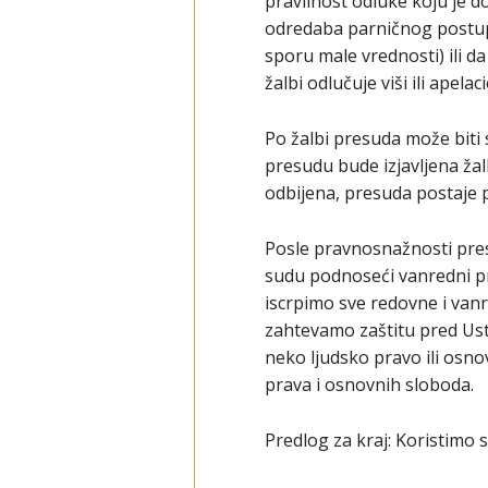
pravilnost odluke koju je 
odredaba parničnog postup
sporu male vrednosti) ili 
žalbi odlučuje viši ili apel
Po žalbi presuda može biti
presudu bude izjavljena žal
odbijena, presuda postaje
Posle pravnosnažnosti pre
sudu podnoseći vanredni pra
iscrpimo sve redovne i va
zahtevamo zaštitu pred U
neko ljudsko pravo ili osn
prava i osnovnih sloboda.
Predlog za kraj: Koristimo 