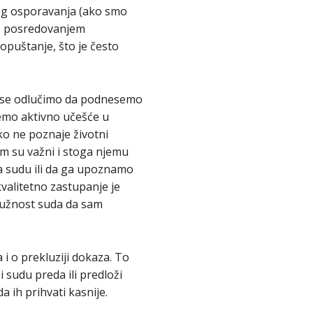
nog osporavanja (ako smo
mo posredovanjem
opuštanje, što je često
te se odlučimo da podnesemo
memo aktivno učešće u
ko ne poznaje životni
im su važni i stoga njemu
a sudu ili da ga upoznamo
valitetno zastupanje je
 dužnost suda da sam
 o prekluziji dokaza. To
i sudu preda ili predloži
 ih prihvati kasnije.