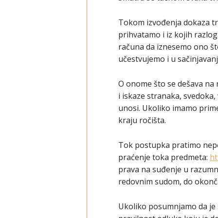
Tokom izvođenja dokaza tr
prihvatamo i iz kojih razlo
računa da iznesemo ono što 
učestvujemo i u sačinjavanj
O onome što se dešava na ra
i iskaze stranaka, svedoka,
unosi. Ukoliko imamo prime
kraju ročišta.
Tok postupka pratimo nepo
praćenje toka predmeta:
ht
prava na suđenje u razumn
redovnim sudom, do okonč
Ukoliko posumnjamo da je s