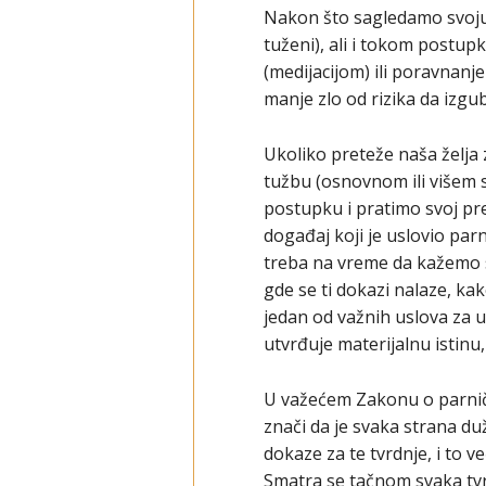
Nakon što sagledamo svoju 
tuženi), ali i tokom postu
(medijacijom) ili poravnanj
manje zlo od rizika da izgu
Ukoliko preteže naša želja
tužbu (osnovnom ili višem 
postupku i pratimo svoj pre
događaj koji je uslovio par
treba na vreme da kažemo s
gde se ti dokazi nalaze, ka
jedan od važnih uslova za u
utvrđuje materijalnu istin
U važećem Zakonu o parničn
znači da je svaka strana duž
dokaze za te tvrdnje, i to 
Smatra se tačnom svaka tv