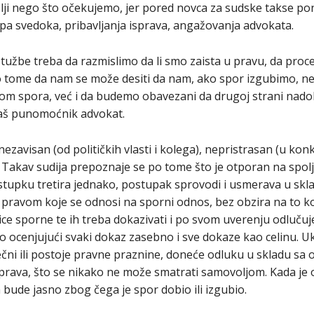
uplji nego što očekujemo, jer pored novca za sudske takse 
upa svedoka, pribavljanja isprava, angažovanja advokata.
užbe treba da razmislimo da li smo zaista u pravu, da proc
o tome da nam se može desiti da nam, ako spor izgubimo, 
dom spora, već i da budemo obavezani da drugoj strani nad
aš punomoćnik advokat.
ezavisan (od političkih vlasti i kolega), nepristrasan (u ko
. Takav sudija prepoznaje se po tome što je otporan na spolja
postupku tretira jednako, postupak sprovodi i usmerava u s
a pravom koje se odnosi na sporni odnos, bez obzira na to k
ice sporne te ih treba dokazivati i po svom uverenju odlučuje
no ocenjujući svaki dokaz zasebno i sve dokaze kao celinu. Uk
ečni ili postoje pravne praznine, doneće odluku u skladu sa
rava, što se nikako ne može smatrati samovoljom. Kada je 
 bude jasno zbog čega je spor dobio ili izgubio.