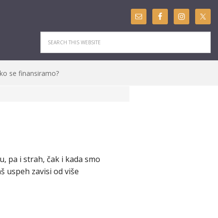
ko se finansiramo?
 pa i strah, čak i kada smo
 uspeh zavisi od više