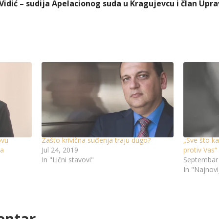
Vidić – sudija Apelacionog suda u Kragujevcu i član Up
ovu
Zašto krivična suđenja traju dugo?
„Sve što k
va
Jul 24, 2019
protiv Vas“
In "Lični stavovi"
Septembar 
In "Najnovi
entar