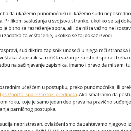
eba da ukažemo punomoćniku ili kažemo sudu neposredno 
ga. Prilikom saslušanja u svojstvu stranke, ukoliko se taj dok
je bitno za razrešenje spora, ali i da ništa važno ne izosta
u zadatka za veštačenje, ukoliko se taj dokaz izvodi.
spravi, sud diktira zapisnik unoseći u njega reči stranaka 
 veštaka. Zapisnik sa ročišta važan je za ishod spora i treba 
dbu na sačinjavanje zapisnika, imamo i pravo da mi sami tu
srednim učešćem u postupku, preko punomoćnika, ili prek
tps://portal.sud.rs/sr/tok-predmeta
. Ako smatramo da postu
om roku, koje je samo jedan deo prava na pravično suđenj
anja parničnog postupka.
udija nepristrasan, ovlašćeni smo da zahtevamo njegovo i