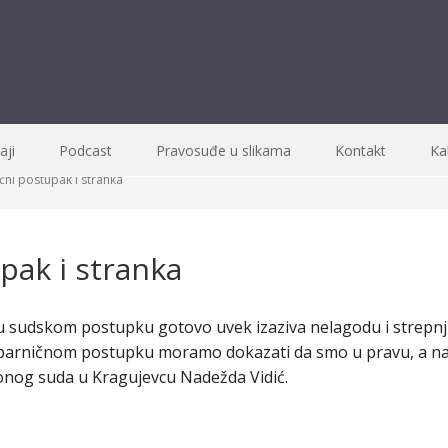
ji
Podcast
Pravosuđe u slikama
Kontakt
Ka
čni postupak i stranka
pak i stranka
u sudskom postupku gotovo uvek izaziva nelagodu i strepnju,
 parničnom postupku moramo dokazati da smo u pravu, a naš
cionog suda u Kragujevcu Nadežda Vidić.