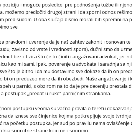
poziciju i moguće posledice, pre podnošenja tužbe ili nje
pka, možemo predložiti drugoj strani i da sporni odnos reši
em pred sudom. U oba slučaja bismo morali biti spremni na p
bimo sve.
 za pravdom i uverenje da je naš zahtev zakonit i osnovan 
sudu, zavisno od vrste i vrednosti spora), dužni smo da uz
dmet bez obzira što će to činiti i angažovani advokat, jer ni
nicu kao mi sami. Ipak, poverenje u advokata i saradnja sa nj
ve što je bitno i da mu dostavimo sve dokaze da ih on pred
ko bi on preduzeo mere da ih obezbedi. Naše angažovanje i k
speh u parnici, s obzirom na to da je pre deceniju prestala
u, a postupak „predat u ruke“ parničnim strankama.
om postupku veoma su važna pravila o teretu dokazivanja i
na da iznese sve činjenice kojima potkrepljuje svoje tvrdnje 
već na početku postupka, jer sud po pravilu nema ovlašćenje da
rdnja suprotne strane koju ne osporimo.