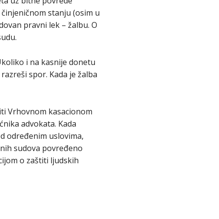
eta uz bitne povrede
činjeničnom stanju (osim u
dovan pravni lek – žalbu. O
sudu.
koliko i na kasnije donetu
razreši spor. Kada je žalba
titi Vrhovnom kasacionom
oćnika advokata. Kada
od određenim uslovima,
vnih sudova povređeno
om o zaštiti ljudskih