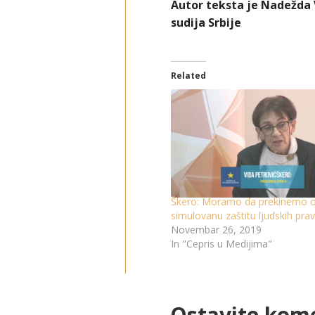
Autor teksta je Nadežda 
sudija Srbije
Related
Škero: Moramo da prekinemo 
simulovanu zaštitu ljudskih pra
Novembar 26, 2019
In "Cepris u Medijima"
Ostavite kom