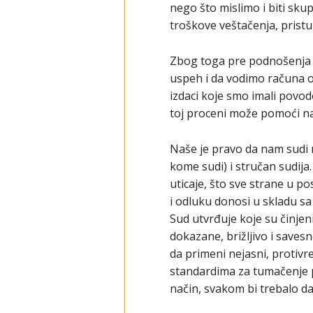
nego što mislimo i biti sk
troškove veštačenja, prist
Zbog toga pre podnošenja t
uspeh i da vodimo računa 
izdaci koje smo imali povo
toj proceni može pomoći n
Naše je pravo da nam sudi n
kome sudi) i stručan sudija
uticaje, što sve strane u 
i odluku donosi u skladu s
Sud utvrđuje koje su činjen
dokazane, brižljivo i saves
da primeni nejasni, protivr
standardima za tumačenje p
način, svakom bi trebalo da