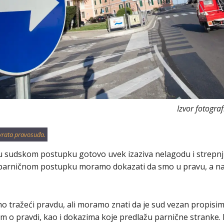
Izvor fotogra
vrata pravosuđa.
u sudskom postupku gotovo uvek izaziva nelagodu i strepnju,
 parničnom postupku moramo dokazati da smo u pravu, a naš
tražeći pravdu, ali moramo znati da je sud vezan propisima
 o pravdi, kao i dokazima koje predlažu parnične stranke. 