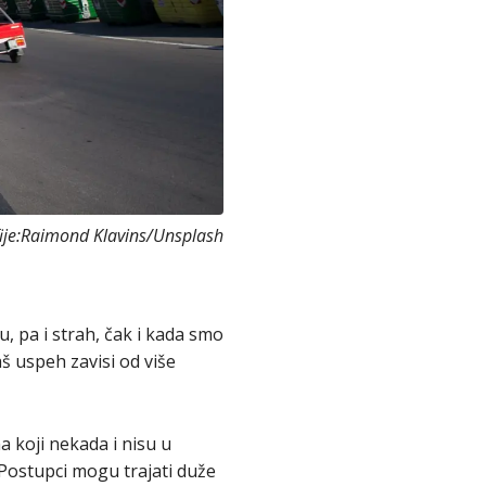
fije:Raimond Klavins/Unsplash
 pa i strah, čak i kada smo
 uspeh zavisi od više
 koji nekada i nisu u
Postupci mogu trajati duže