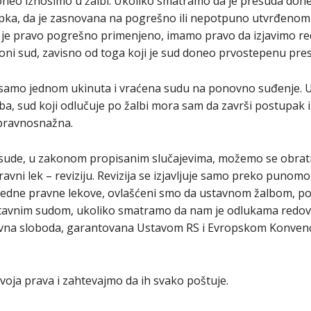
doneo iznosimo u žalbi. Ukoliko smatramo da je presuda don
ka, da je zasnovana na pogrešno ili nepotpuno utvrđenom 
da je pravo pogrešno primenjeno, imamo pravo da izjavimo re
acioni sud, zavisno od toga koji je sud doneo prvostepenu pre
 samo jednom ukinuta i vraćena sudu na ponovno suđenje. U
ba, sud koji odlučuje po žalbi mora sam da završi postupak i 
 pravnosnažna.
sude, u zakonom propisanim slučajevima, možemo se obra
vni lek – reviziju. Revizija se izjavljuje samo preko punom
nredne pravne lekove, ovlašćeni smo da ustavnom žalbom, p
stavnim sudom, ukoliko smatramo da nam je odlukama redo
ovna sloboda, garantovana Ustavom RS i Evropskom Konvencij
svoja prava i zahtevajmo da ih svako poštuje.