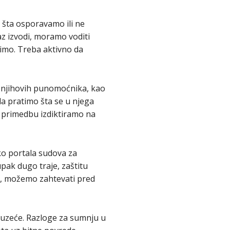
šta osporavamo ili ne
az izvodi, moramo voditi
vimo. Treba aktivno da
i njihovih punomoćnika, kao
da pratimo šta se u njega
 primedbu izdiktiramo na
o portala sudova za
pak dugo traje, zaštitu
e, možemo zahtevati pred
zuzeće. Razloge za sumnju u