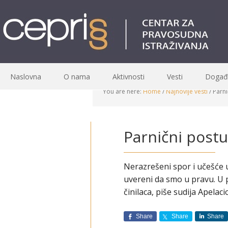
Naslovna
O nama
Aktivnosti
Vesti
Događa
You are here:
Home
/
Najnovije vesti
/
Parni
Parnični postu
Nerazrešeni spor i učešće 
uvereni da smo u pravu. U
činilaca, piše sudija Apela
Share
Share
Share