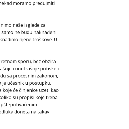
ponekad moramo predujmiti
enimo naše izglede za
ne samo ne budu naknađeni
oknadimo njene troškove. U
nkretnom sporu, bez obzira
šnje i unutrašnje pritiske i
kladu sa procesnim zakonom,
o je učesnik u postupku.
 koje će činjenice uzeti kao
oliko su propisi koje treba
 opšteprihvaćenim
odluka doneta na takav