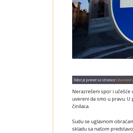
Tekst je prenet sa stranice
Otvorena 
Nerazrešeni spor i učešće 
uvereni da smo u pravu. U
činilaca.
Sudu se uglavnom obraćamo 
skladu sa našom predstavom