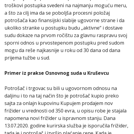
troškovi postupka svedeni na najmanju moguću meru,
a što za cilj ima da se poboljša procesni položaj
potrošača kao finansijski slabije ugovorne strane i da
ukoliko stranke u postupku budu „aktivne“ i dostave
sudu dokaze na prvom ročištu za glavnu raspravu svoj
sporni odnos u prvostepenom postupku pred sudom
mogu da reše najkasnije u roku od 30 dana od dana
prijema tužbe u sud.
Primer iz prakse Osnovnog suda u Кruševcu
Potrošač i trgovac su bili u ugovornom odnosu na
daljinu i to na taj način što je potrošač kupio preko
sajta za onlajn kupovinu Кupujem prodajem nov
frižider u vrednosti od 350 evra, u opisu robe je stajala
napomena novi frižider u ispravnom stanju. Dana
13.07.2020. godine kurirska služba je isporučila frižider,
tada je i potrošač i izvršio plaćanje cene. Кada je