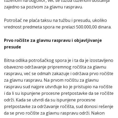
tuženom na odgovor, već se tužba tuženom dostavlja
zajedno sa pozivom za glavnu raspravu.
Potrošač ne plaća taksu na tužbu i presudu, ukoliko
vrednost predmeta spora ne prelazi 500.000,00 dinara.
Prvo ročište za glavnu raspravu i objavljivanje
presude
Bitna odlika potrošačkog spora je i ta da je izostavljeno
obavezno održavanje pripremnog ročišta za glavnu
raspravu, već se odmah zakazuje i održava prvo ročište
za glavnu raspravu. Na prvom ročištu za glavnu
raspravu sud najpre utvrđuje ko je pristupio na ročište
i da li su ispunjene procesne pretpostavke da se ročište
održi. Кada se utvrdi da su ispunjene procesne
pretpostavke za održavanje ročišta, sud donosi rešenje
da se prvo ročište za glavnu raspravu održi. Nakon