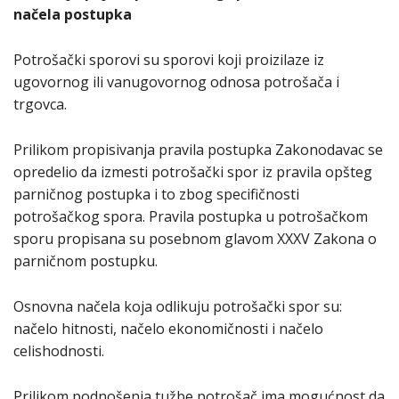
načela postupka
Potrošački sporovi su sporovi koji proizilaze iz
ugovornog ili vanugovornog odnosa potrošača i
trgovca.
Prilikom propisivanja pravila postupka Zakonodavac se
opredelio da izmesti potrošački spor iz pravila opšteg
parničnog postupka i to zbog specifičnosti
potrošačkog spora. Pravila postupka u potrošačkom
sporu propisana su posebnom glavom XXXV Zakona o
parničnom postupku.
Osnovna načela koja odlikuju potrošački spor su:
načelo hitnosti, načelo ekonomičnosti i načelo
celishodnosti.
Prilikom podnošenja tužbe potrošač ima mogućnost da