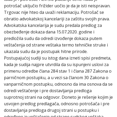
potrošač uključio frižider uočio je da je isti neispravan.
Trgovac nije hteo da uvaži reklamaciju. Potrošač se
obratio advokatskoj kancelariji za zaštitu svojih prava.
Advokatska kancelarija je sudu predala predlog za
obezbeđenje dokaza dana 15.07.2020. godine i
predložila sudu da odredi izvođenje dokaza putem
veštačenja od strane veštaka termo tehničke struke i
ukazala sudu da je postupak hitne prirode.
Postupajućoj sudiji su istog dana izneti spisi predmeta,
kada je sudija najpre utvrdila da su ispunjeni uslovi za
primenu odredbe člana 284 stav 1 i člana 287 Zakona o
parničnom postupku, a u vezi sa članom 30 Zakona o
vanparničnom postupku, odnosno da ima osnova da se
odredi veštačenje i pre dostavljanja predloga
suprotnoj strani na odgovor. Doneto je rešenje kojim je
usvojen predlog predlagača, odnosno potrošača i pre
dostavljanja predloga drugoj strani u postupku i
određeno je veštačenje od strane sudskog veštaka