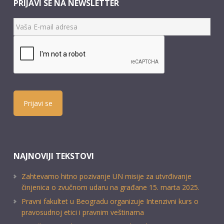
PRIJAVI SE NA NEWSLETTER
Prijavi se
NAJNOVIJI TEKSTOVI
Zahtevamo hitno pozivanje UN misije za utvrđivanje
činjenica o zvučnom udaru na građane 15. marta 2025.
Pravni fakultet u Beogradu organizuje Intenzivni kurs o
pravosudnoj etici i pravnim veštinama