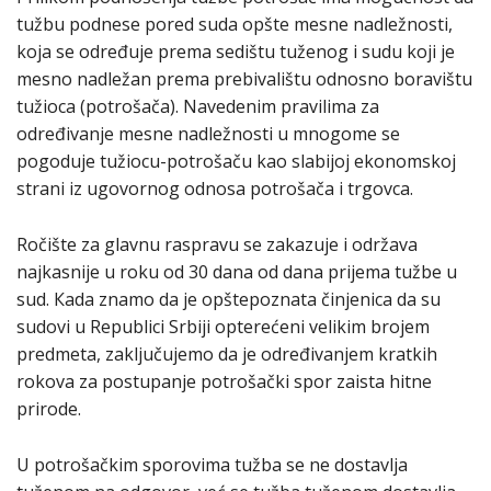
tužbu podnese pored suda opšte mesne nadležnosti,
koja se određuje prema sedištu tuženog i sudu koji je
mesno nadležan prema prebivalištu odnosno boravištu
tužioca (potrošača). Navedenim pravilima za
određivanje mesne nadležnosti u mnogome se
pogoduje tužiocu-potrošaču kao slabijoj ekonomskoj
strani iz ugovornog odnosa potrošača i trgovca.
Ročište za glavnu raspravu se zakazuje i održava
najkasnije u roku od 30 dana od dana prijema tužbe u
sud. Кada znamo da je opštepoznata činjenica da su
sudovi u Republici Srbiji opterećeni velikim brojem
predmeta, zaključujemo da je određivanjem kratkih
rokova za postupanje potrošački spor zaista hitne
prirode.
U potrošačkim sporovima tužba se ne dostavlja