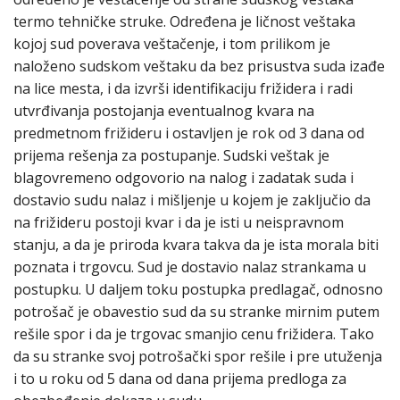
termo tehničke struke. Određena je ličnost veštaka
kojoj sud poverava veštačenje, i tom prilikom je
naloženo sudskom veštaku da bez prisustva suda izađe
na lice mesta, i da izvrši identifikaciju frižidera i radi
utvrđivanja postojanja eventualnog kvara na
predmetnom frižideru i ostavljen je rok od 3 dana od
prijema rešenja za postupanje. Sudski veštak je
blagovremeno odgovorio na nalog i zadatak suda i
dostavio sudu nalaz i mišljenje u kojem je zaključio da
na frižideru postoji kvar i da je isti u neispravnom
stanju, a da je priroda kvara takva da je ista morala biti
poznata i trgovcu. Sud je dostavio nalaz strankama u
postupku. U daljem toku postupka predlagač, odnosno
potrošač je obavestio sud da su stranke mirnim putem
rešile spor i da je trgovac smanjio cenu frižidera. Tako
da su stranke svoj potrošački spor rešile i pre utuženja
i to u roku od 5 dana od dana prijema predloga za