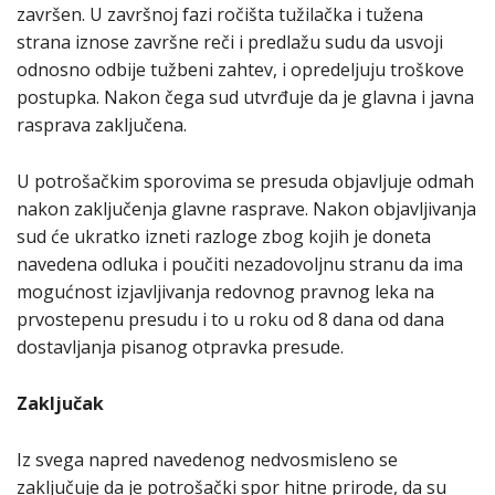
završen. U završnoj fazi ročišta tužilačka i tužena
strana iznose završne reči i predlažu sudu da usvoji
odnosno odbije tužbeni zahtev, i opredeljuju troškove
postupka. Nakon čega sud utvrđuje da je glavna i javna
rasprava zaključena.
U potrošačkim sporovima se presuda objavljuje odmah
nakon zaključenja glavne rasprave. Nakon objavljivanja
sud će ukratko izneti razloge zbog kojih je doneta
navedena odluka i poučiti nezadovoljnu stranu da ima
mogućnost izjavljivanja redovnog pravnog leka na
prvostepenu presudu i to u roku od 8 dana od dana
dostavljanja pisanog otpravka presude.
Zaključak
Iz svega napred navedenog nedvosmisleno se
zaključuje da je potrošački spor hitne prirode, da su