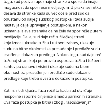
toga, sud poziva i upoznaje stranke u sporu da imaju
mogućnost da spor reše medijacijom. U praksi se retko
dešava da stranke kada su već došle pred sud da
odustanu od daljeg sudskog postupka i tada sudija
nastavlja dalje upravljanje postupkom, a nakon
uzimanja izjava stranaka da ne žele da spor reše putem
medijacije. Dalje, sud daje reč tužilačkoj strani
koja iznosi ukratko tužbu i tužbeni zahtev, ukazuje
sudu na bitne okolnosti za presuđenje i predlaže sudu
izvođenje dokaznih predloga. Nakon toga, sud daje reč
tuženoj strani koja po pravilu osporava tužbu i tužbeni
zahtev po osnovu i visini i ukazuje sudu na bitne
okolnosti za presuđenje i predlaže sudu dokazne
predloge koje treba izvesti u dokaznom postupku.
Zatim, sledi ključna faza ročišta kada sud utvrđuje
nesporne i sporne činjenice između parničnih stranaka.
Ova faza postupka je bitna i zbog „raščišćavanja“