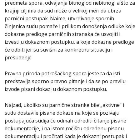
predmeta spora, odvajanja bitnog od nebitnog, a što za
krajnji cilj ima da sud može u velikoj meri da ubrza
parnični postupak. Naime, utvrđivanje spornih
činjenica sudu pomaže i prilikom donošenja odluke koje
dokazne predloge parničnih stranaka će usvojiti i
izvesti u dokaznom postupku, a koje dokazne predloge
će odbiti jer su suvišni za konkretnu situaciju i
presuđenje.
Pravna priroda potrošačkog spora jeste ta da isti
predstavlja sporno pravno pitanje i da se po pravilu
izvode pisani dokazi u dokaznom postupku.
Najzad, ukoliko su parnične stranke bile „aktivne“ i
sudu dostavile pisane dokaze na koje se pozivaju
postupajuća sudija će odmah odrediti čitanje pisane
dokumentacije, i na istom ročištu određenu pisanu
dokumentaciju i pročitati kada je dokazni postupak i