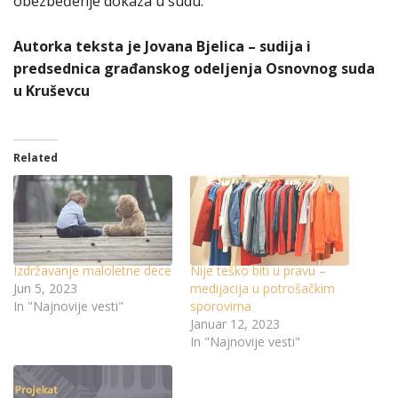
obezbeđenje dokaza u sudu.
Autorka teksta je Jovana Bjelica – sudija i
predsednica građanskog odeljenja Osnovnog suda
u Kruševcu
Related
Izdržavanje maloletne dece
Nije teško biti u pravu –
Jun 5, 2023
medijacija u potrošačkim
In "Najnovije vesti"
sporovima
Januar 12, 2023
In "Najnovije vesti"