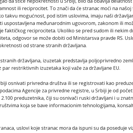
ao da stiče nepokretnosti u Srbiji, bilo da obavlja delatnost n
mnost ili reciprocitet. To znači da će stranac moći na našoj t
o takvu mogućnost, pod istim uslovima, imaju naši državljani
ti uspostavljena međunarodnim ugovorom, zakonom ili može 
nje faktičkog reciprociteta. Ukoliko se pred sudom ili neki
teta, odgovor se može dobiti od Ministarsva pravde RS. Uslo
okretnosti od strane stranih državljana.
stranih državljana, izuzetak predstavlja poljoprivredno zemlj
 par restriktivnih izuzetaka koji važe za državljane EU.
iji osnivati privredna društva ili se registrovati kao preduzet
podacima Agencije za privredne registre, u Srbiji je od poč
2.100 preduzetnika, čiji su osnivači ruski državljani i u zna
 društvima koja se bave informacionim tehnologijama, konsa
tranaca, uslovi koje stranac mora da ispuni su da poseduje v