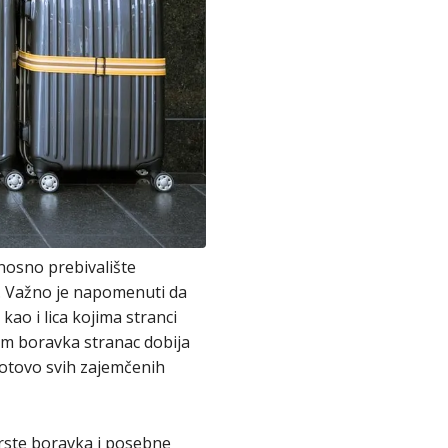
dnosno prebivalište
u. Važno je napomenuti da
ao i lica kojima stranci
om boravka stranac dobija
gotovo svih zajemčenih
 vrste boravka i posebne