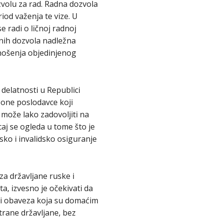
zvolu za rad. Radna dozvola
iod važenja te vize. U
e radi o ličnoj radnoj
adnih dozvola nadležna
nošenja objedinjenog
 delatnosti u Republici
 one poslodavce koji
može lako zadovoljiti na
j se ogleda u tome što je
sko i invalidsko osiguranje
za državljane ruske i
ta, izvesno je očekivati da
a i obaveza koja su domaćim
trane državljane, bez