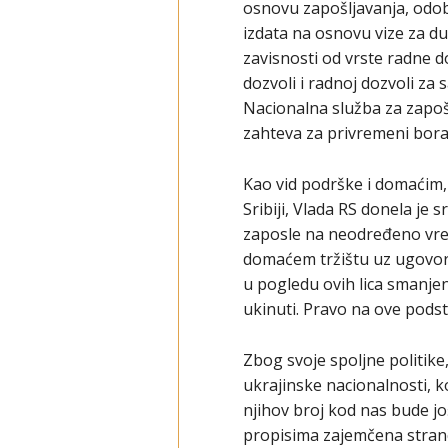
osnovu zapošljavanja, odobr
izdata na osnovu vize za du
zavisnosti od vrste radne do
dozvoli i radnoj dozvoli za 
Nacionalna služba za zapoš
zahteva za privremeni borav
Kao vid podrške i domaćim, 
Sribiji, Vlada RS donela je
zaposle na neodređeno vrem
domaćem tržištu uz ugovore
u pogledu ovih lica smanjen
ukinuti. Pravo na ove podst
Zbog svoje spoljne politike
ukrajinske nacionalnosti, ko
njihov broj kod nas bude j
propisima zajemčena stranc