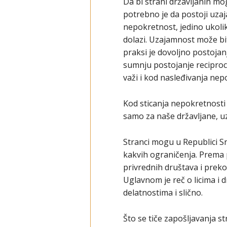
Da bi strani državljanin mog
potrebno je da postoji uzaja
nepokretnost, jedino ukolik
dolazi. Uzajamnost može bi
praksi je dovoljno postoja
sumnju postojanje reciproci
važi i kod nasleđivanja nep
Kod sticanja nepokretnosti 
samo za naše državljane, uz
Stranci mogu u Republici Srb
kakvih ograničenja. Prema 
privrednih društava i preko 
Uglavnom je reč o licima i
delatnostima i slično.
Što se tiče zapošljavanja s