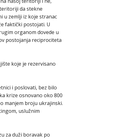
a našoj teritoriji i ne,
eritoriji da stekne
 u zemlji iz koje stranac
faktički postojati. U
m drugim organom dovede u
v postojanja reciprociteta
ište koje je rezervisano
nici i poslovati, bez bilo
etka krize osnovano oko 800
tno manjem broju ukrajinski.
ltingom, uslužnim
izu za duži boravak po