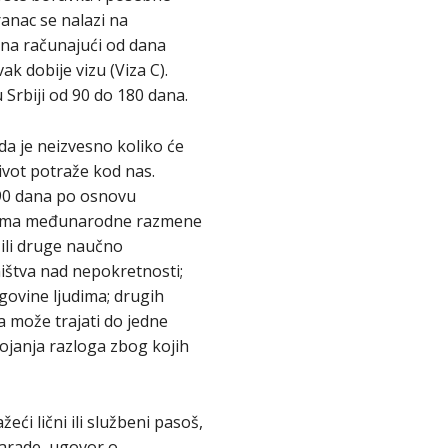
ranac se nalazi na
ana računajući od dana
k dobije vizu (Viza C).
 Srbiji od 90 do 180 dana.
da je neizvesno koliko će
život potraže kod nas.
 90 dana po osnovu
ramima međunarodne razmene
 ili druge naučno
ništva nad nepokretnosti;
govine ljudima; drugih
 može trajati do jedne
tojanja razloga zbog kojih
ći lični ili službeni pasoš,
zarade, ugovor o