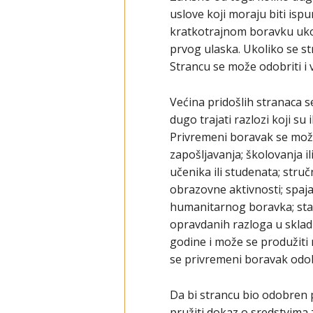
uslove koji moraju biti isp
kratkotrajnom boravku ukol
prvog ulaska. Ukoliko se st
Strancu se može odobriti i 
Većina pridošlih stranaca s
dugo trajati razlozi koji su
Privremeni boravak se može
zapošljavanja; školovanja 
učenika ili studenata; struč
obrazovne aktivnosti; spaja
humanitarnog boravka; statu
opravdanih razloga u skla
godine i može se produžiti 
se privremeni boravak odo
Da bi strancu bio odobren p
pružiti dokaz o sredstvima