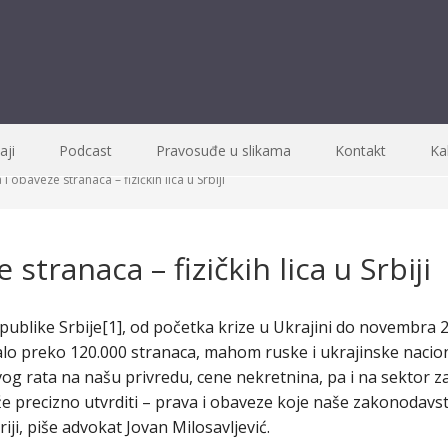
ji
Podcast
Pravosuđe u slikama
Kontakt
Ka
i obaveze stranaca – fizičkih lica u Srbiji
 stranaca – fizičkih lica u Srbiji
like Srbije[1], od početka krize u Ukrajini do novembra 202
valo preko 120.000 stranaca, mahom ruske i ukrajinske nacio
g rata na našu privredu, cene nekretnina, pa i na sektor 
ože precizno utvrditi – prava i obaveze koje naše zakonodavs
riji, piše advokat Jovan Milosavljević.