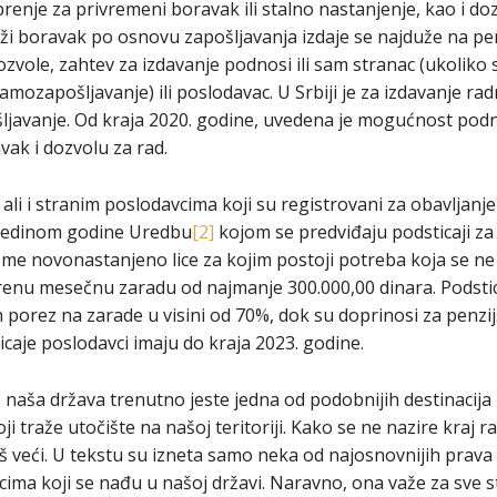
enje za privremeni boravak ili stalno nastanjenje, kao i do
ži boravak po osnovu zapošljavanja izdaje se najduže na per
zvole, zahtev za izdavanje podnosi ili sam stranac (ukoliko s
samozapošljavanje) ili poslodavac. U Srbiji je za izdavanje r
ljavanje. Od kraja 2020. godine, uvedena je mogućnost pod
ak i dozvolu za rad.
ali i stranim poslodavcima koji su registrovani za obavljanje
 sredinom godine Uredbu
[2]
kojom se predviđaju podsticaji za
e novonastanjeno lice za kojim postoji potreba koja se ne 
nu mesečnu zaradu od najmanje 300.000,00 dinara. Podstica
 porez na zarade u visini od 70%, dok su doprinosi za penzij
icaje poslodavci imaju do kraja 2023. godine.
, naša država trenutno jeste jedna od podobnijih destinacija 
ji traže utočište na našoj teritoriji. Kako se ne nazire kraj ra
oš veći. U tekstu su izneta samo neka od najosnovnijih prav
ima koji se nađu u našoj državi. Naravno, ona važe za sve s