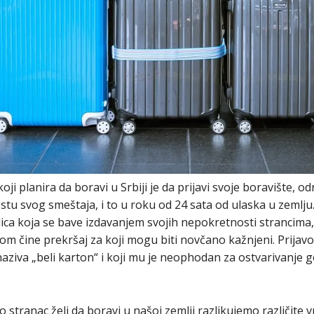
i planira da boravi u Srbiji je da prijavi svoje boravište, o
stu svog smeštaja, i to u roku od 24 sata od ulaska u zemlj
ca koja se bave izdavanjem svojih nepokretnosti strancima, k
om čine prekršaj za koji mogu biti novčano kažnjeni. Prijav
aziva „beli karton“ i koji mu je neophodan za ostvarivanje 
 stranac želi da boravi u našoj zemlji razlikujemo različite