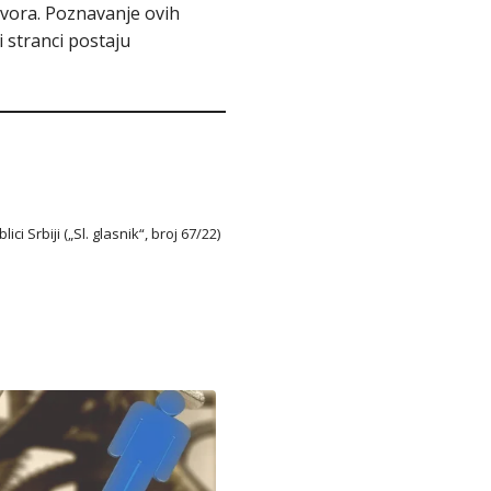
vora. Poznavanje ovih
 stranci postaju
Srbiji („Sl. glasnik“, broj 67/22)