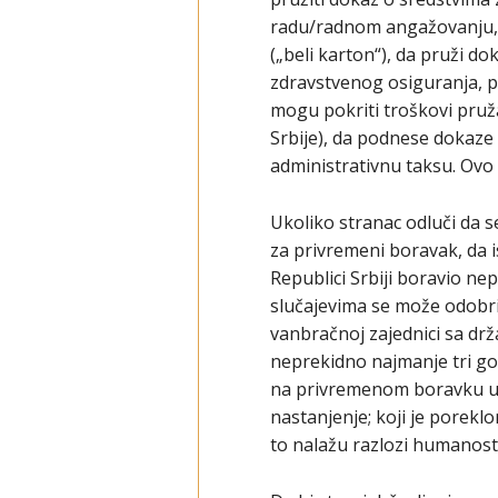
radu/radnom angažovanju, do
(„beli karton“), da pruži 
zdravstvenog osiguranja, p
mogu pokriti troškovi pruž
Srbije), da podnese dokaze
administrativnu taksu. Ovo
Ukoliko stranac odluči da s
za privremeni boravak, da i
Republici Srbiji boravio n
slučajevima se može odobriti
vanbračnoj zajednici sa dr
neprekidno najmanje tri g
na privremenom boravku u Sr
nastanjenje; koji je porekl
to nalažu razlozi humanosti 