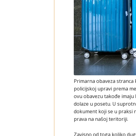
Primarna obaveza stranca koj
policijskoj upravi prema me
ovu obavezu takođe imaju li
dolaze u posetu. U suprotn
dokument koji se u praksi n
prava na našoj teritoriji.
Zavisno od toga koliko dugo