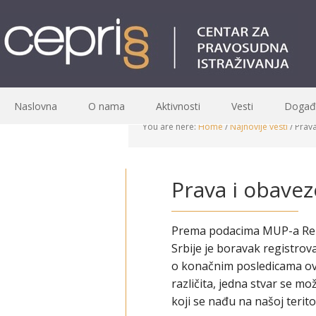
Naslovna
O nama
Aktivnosti
Vesti
Događa
You are here:
Home
/
Najnovije vesti
/
Prava 
Prava i obaveze
Prema podacima MUP-a Repub
Srbije je boravak registro
o konačnim posledicama ovo
različita, jedna stvar se m
koji se nađu na našoj terito