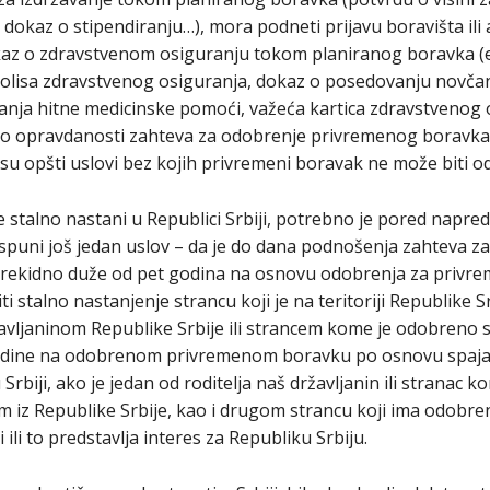
kaz o stipendiranju…), mora podneti prijavu boravišta ili 
dokaz o zdravstvenom osiguranju tokom planiranog boravka (
olisa zdravstvenog osiguranja, dokaz o posedovanju novčan
anja hitne medicinske pomoći, važeća kartica zdravstvenog
 o opravdanosti zahteva za odobrenje privremenog boravka,
 su opšti uslovi bez kojih privremeni boravak ne može biti 
e stalno nastani u Republici Srbiji, potrebno je pored napre
spuni još jedan uslov – da je do dana podnošenja zahteva za
eprekidno duže od pet godina na osnovu odobrenja za privr
 stalno nastanjenje strancu koji je na teritoriji Republike Srb
žavljaninom Republike Srbije ili strancem kome je odobreno 
odine na odobrenom privremenom boravku po osnovu spajan
biji, ako je jedan od roditelja naš državljanin ili stranac 
om iz Republike Srbije, kao i drugom strancu koji ima odobr
ili to predstavlja interes za Republiku Srbiju.