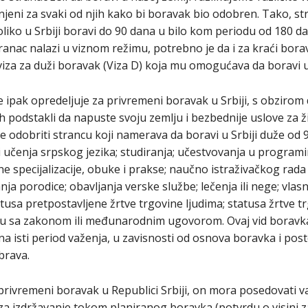
unjeni za svaki od njih kako bi boravak bio odobren. Tako, st
iko u Srbiji boravi do 90 dana u bilo kom periodu od 180 d
ranac nalazi u viznom režimu, potrebno je da i za kraći borava
viza za duži boravak (Viza D) koja mu omogućava da boravi u
e ipak opredeljuje za privremeni boravak u Srbiji, s obzirom 
 ih podstakli da napuste svoju zemlju i bezbednije uslove za 
 odobriti strancu koji namerava da boravi u Srbiji duže od
ili učenja srpskog jezika; studiranja; učestvovanja u prog
ne specijalizacije, obuke i prakse; naučno istraživačkog rada
nja porodice; obavljanja verske službe; lečenja ili nege; vlas
sa pretpostavljene žrtve trgovine ljudima; statusa žrtve tr
du sa zakonom ili međunarodnim ugovorom. Ovaj vid boravka
na isti period važenja, u zavisnosti od osnova boravka i pos
brava.
rivremeni boravak u Republici Srbiji, on mora posedovati važe
 za izdržavanje tokom planiranog boravka (potvrdu o visini 