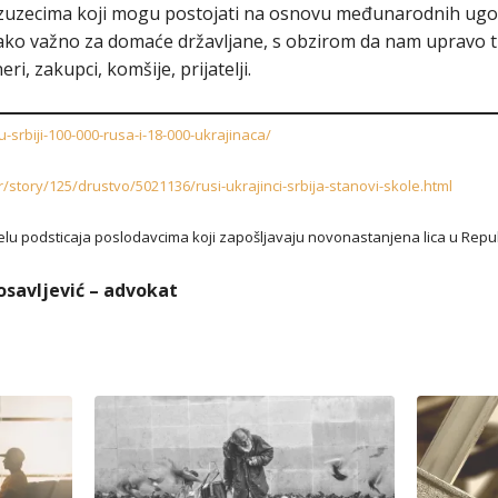
 izuzecima koji mogu postojati na osnovu međunarodnih ugo
ako važno za domaće državljane, s obzirom da nam upravo ti
i, zakupci, komšije, prijatelji.
u-srbiji-100-000-rusa-i-18-000-ukrajinaca/
r/story/125/drustvo/5021136/rusi-ukrajinci-srbija-stanovi-skole.html
u podsticaja poslodavcima koji zapošljavaju novonastanjena lica u Republici 
osavljević – advokat