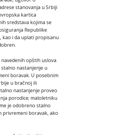
adrese stanovanja u Srbiji
evropska kartica
ih sredstava kojima se
 osiguranja Republike
 kao i da uplati propisanu
odobren.
d navedenih opštih uslova
 stalno nastanjenje u
emeni boravak. U posebnim
ije u bračnoj ili
stalno nastanjenje proveo
ja porodice; maloletniku
kome je odobreno stalno
en privremeni boravak, ako