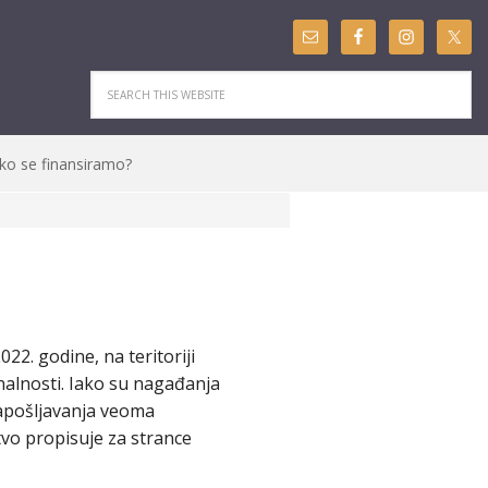
ko se finansiramo?
2. godine, na teritoriji
nalnosti. Iako su nagađanja
zapošljavanja veoma
tvo propisuje za strance