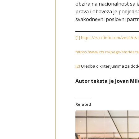
obzira na nacionalnost sa
prava i obaveza je podjedn
svakodnevni poslovni partner
[1]
https://rs.n1info.com/vesti/rts-
https://www.rts.rs/page/stories/s
[2]
Uredba o kriterijumima za dodel
Autor teksta je Jovan Mil
Related