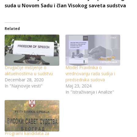
suda u Novom Sadu i član Visokog saveta sudstva
Related
Drugačije mišljenje o
Model Pravilnika o
aktuelnostima u sudstvu
vrednovanju rada sudija i
Decembar 28, 2020
predsednika sudova
In "Najnovije vesti"
Maj 23, 2024
In "Istraživanja i Analize"
Programi kandidata za