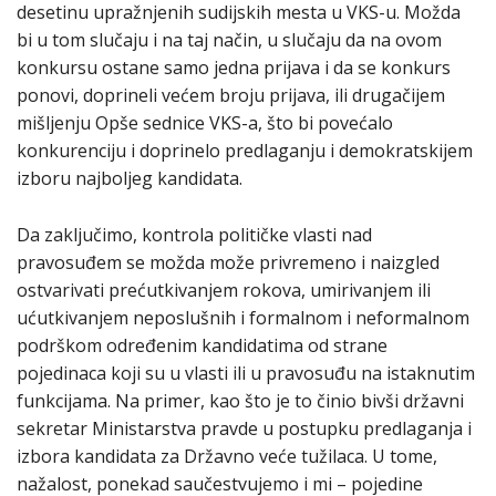
desetinu upražnjenih sudijskih mesta u VKS-u. Možda
bi u tom slučaju i na taj način, u slučaju da na ovom
konkursu ostane samo jedna prijava i da se konkurs
ponovi, doprineli većem broju prijava, ili drugačijem
mišljenju Opše sednice VKS-a, što bi povećalo
konkurenciju i doprinelo predlaganju i demokratskijem
izboru najboljeg kandidata.
Da zaključimo, kontrola političke vlasti nad
pravosuđem se možda može privremeno i naizgled
ostvarivati prećutkivanjem rokova, umirivanjem ili
ućutkivanjem neposlušnih i formalnom i neformalnom
podrškom određenim kandidatima od strane
pojedinaca koji su u vlasti ili u pravosuđu na istaknutim
funkcijama. Na primer, kao što je to činio bivši državni
sekretar Ministarstva pravde u postupku predlaganja i
izbora kandidata za Državno veće tužilaca. U tome,
nažalost, ponekad saučestvujemo i mi – pojedine