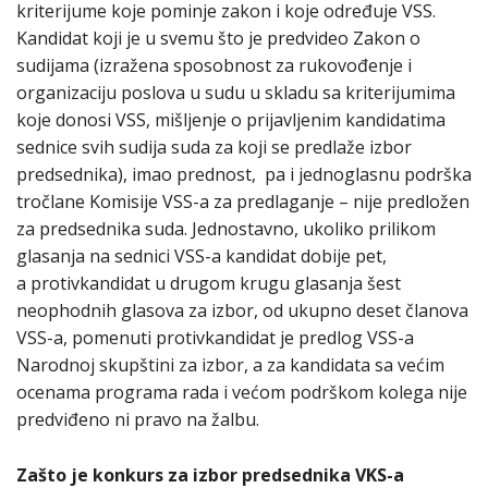
kriterijume koje pominje zakon i koje određuje VSS.
Kandidat koji je u svemu što je predvideo Zakon o
sudijama (izražena sposobnost za rukovođenje i
organizaciju poslova u sudu u skladu sa kriterijumima
koje donosi VSS, mišljenje o prijavljenim kandidatima
sednice svih sudija suda za koji se predlaže izbor
predsednika), imao prednost, pa i jednoglasnu podrška
tročlane Komisije VSS-a za predlaganje – nije predložen
za predsednika suda. Jednostavno, ukoliko prilikom
glasanja na sednici VSS-a kandidat dobije pet,
a protivkandidat u drugom krugu glasanja šest
neophodnih glasova za izbor, od ukupno deset članova
VSS-a, pomenuti protivkandidat je predlog VSS-a
Narodnoj skupštini za izbor, a za kandidata sa većim
ocenama programa rada i većom podrškom kolega nije
predviđeno ni pravo na žalbu.
Zašto je konkurs za izbor predsednika VKS-a