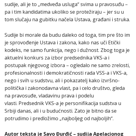
sudije, ali je to „medveđa usluga“ svima u pravosuđu –
pa i tim kandidatima ukoliko se protežiraju – jer su u
tom slučaju na gubitku načela Ustava, građani i struka.
Sudije bi morale da budu daleko od toga, tim pre što im
je sprovođenje Ustava i zakona, kako nas uči Etički
kodeks, ne samo funkcija, nego i dužnost. Zbog toga je
aktuelni konkurs za izbor predsednika VKS-a i
postupak njegovog izbora – ogledalo ne samo zrelosti,
profesionalnosti i demokratičnosti rada VSS-a i VKS-a,
nego i svih u sudstvu, ali i pokazatelj kako izvršno-
politička i zakonodavna vlast, pa i celo društvo, gleda
na pravosuđe, vladavinu prava i podelu
vlasti. Predsednik VKS-a je personifikacija sudstva u
Srbiji danas, ali i u budućnosti. Zato je bitno da se
potrudimo i predložimo „najboljeg od najboljih“.
Autor teksta je Savo Đurđić – sudija Apelacionog