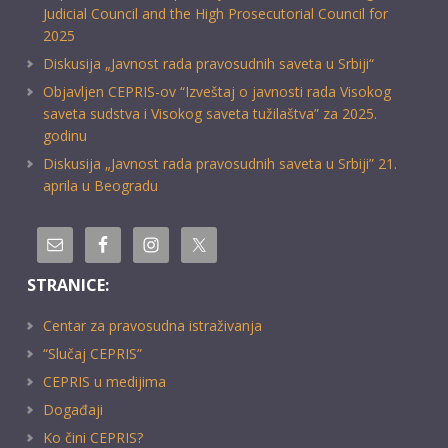
Judicial Council and the High Prosecutorial Council for
2025
Diskusija „Javnost rada pravosudnih saveta u Srbiji“
Objavljen CEPRIS-ov “Izveštaj o javnosti rada Visokog
saveta sudstva i Visokog saveta tužilaštva” za 2025.
godinu
Diskusija „Javnost rada pravosudnih saveta u Srbiji” 21.
aprila u Beogradu
STRANICE:
Centar za pravosudna istraživanja
“Slučaj CEPRIS”
CEPRIS u medijima
Događaji
Ko čini CEPRIS?