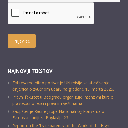
Prijavi se
NAJNOVIJI TEKSTOVI
Zahtevamo hitno pozivanje UN misije za utvrđivanje
činjenica o zvučnom udaru na građane 15. marta 2025.
Pravni fakultet u Beogradu organizuje Intenzivni kurs o
pravosudnoj etici i pravnim veštinama
Saopštenje Radne grupe Nacionalnog konventa o
Evropskoj uniji za Poglavlje 23
Report on the Transparency of the Work of the High