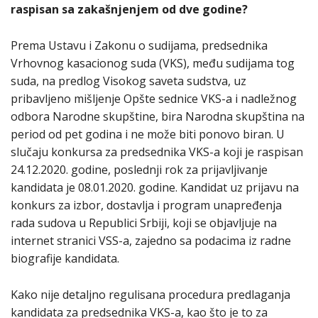
raspisan sa zakašnjenjem od dve godine?
Prema Ustavu i Zakonu o sudijama, predsednika
Vrhovnog kasacionog suda (VKS), među sudijama tog
suda, na predlog Visokog saveta sudstva, uz
pribavljeno mišljenje Opšte sednice VKS-a i nadležnog
odbora Narodne skupštine, bira Narodna skupština na
period od pet godina i ne može biti ponovo biran. U
slučaju konkursa za predsednika VKS-a koji je raspisan
24.12.2020. godine, poslednji rok za prijavljivanje
kandidata je 08.01.2020. godine. Kandidat uz prijavu na
konkurs za izbor, dostavlja i program unapređenja
rada sudova u Republici Srbiji, koji se objavljuje na
internet stranici VSS-a, zajedno sa podacima iz radne
biografije kandidata.
Kako nije detaljno regulisana procedura predlaganja
kandidata za predsednika VKS-a, kao što je to za