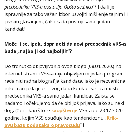
predsednika VKS-a postavlja Opšta sednica
“? I da li je
ispravnije za tako važan izbor usvojiti mišljenje tajnim ili
javnim glasanjem, čak i kada postoji samo jedan
kandidat?
Može li se, ipak, doprineti da novi predsednik VKS-a
bude „najbolji od najboljih“?
Do trenutka objavljivanja ovog bloga (08.01.2020.) na
internet stranici VSS-a nije objavljen ni jedan program
rada niti radna biografija kandidata, iako je nezvanična
informacija da je do ovog dana konkurisao za mesto
predsednika VKS-a samo jedan kandidat. Zaista se
nadamo i očekujemo da će biti još prijava, iako su neki
događaji – kao što je
saopštenje
VSS-a od 23.12.2020.
godine, kojim VSS osuđuje kao tendencioznu „
Krik-
ovu bazu podataka o pravosuđu
“ i