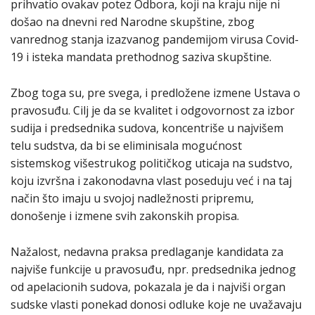
prihvatio ovakav potez Odbora, koji na kraju nije ni
došao na dnevni red Narodne skupštine, zbog
vanrednog stanja izazvanog pandemijom virusa Covid-
19 i isteka mandata prethodnog saziva skupštine.
Zbog toga su, pre svega, i predložene izmene Ustava o
pravosuđu. Cilj je da se kvalitet i odgovornost za izbor
sudija i predsednika sudova, koncentriše u najvišem
telu sudstva, da bi se eliminisala mogućnost
sistemskog višestrukog političkog uticaja na sudstvo,
koju izvršna i zakonodavna vlast poseduju već i na taj
način što imaju u svojoj nadležnosti pripremu,
donošenje i izmene svih zakonskih propisa.
Nažalost, nedavna praksa predlaganje kandidata za
najviše funkcije u pravosuđu, npr. predsednika jednog
od apelacionih sudova, pokazala je da i najviši organ
sudske vlasti ponekad donosi odluke koje ne uvažavaju