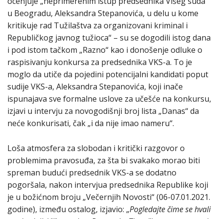
ocenjuje „neprimerenim istup predsednika Višeg suda
u Beogradu, Aleksandra Stepanovića, u delu u kome
kritikuje rad Tužilaštva za organizovani kriminal i
Republičkog javnog tužioca“ – su se dogodili istog dana
i pod istom tačkom „Razno“ kao i donošenje odluke o
raspisivanju konkursa za predsednika VKS-a. To je
moglo da utiče da pojedini potencijalni kandidati poput
sudije VKS-a, Aleksandra Stepanovića, koji inače
ispunajava sve formalne uslove za učešće na konkursu,
izjavi u intervju za novogodišnji broj lista „Danas“ da
neće konkurisati, čak „i da nije imao nameru“.
Loša atmosfera za slobodan i kritički razgovor o
problemima pravosuđa, za šta bi svakako morao biti
spreman budući predsednik VKS-a se dodatno
pogoršala, nakon intervjua predsednika Republike koji
je u božićnom broju „Večernjih Novosti“ (06-07.01.2021.
godine), između ostalog, izjavio: „
Pogledajte čime se hvali