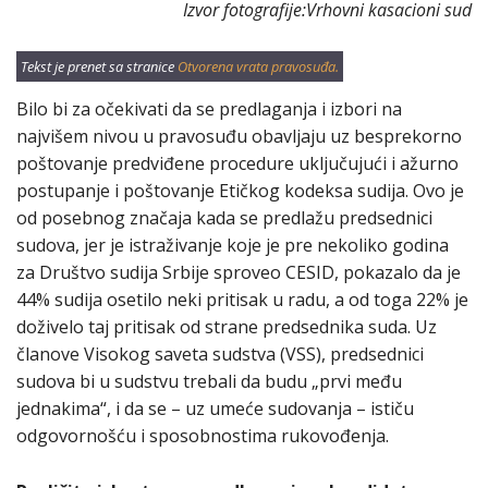
Izvor fotografije:Vrhovni kasacioni sud
Tekst je prenet sa stranice
Otvorena vrata pravosuđa.
Bilo bi za očekivati da se predlaganja i izbori na
najvišem nivou u pravosuđu obavljaju uz besprekorno
poštovanje predviđene procedure uključujući i ažurno
postupanje i poštovanje Etičkog kodeksa sudija. Ovo je
od posebnog značaja kada se predlažu predsednici
sudova, jer je istraživanje koje je pre nekoliko godina
za Društvo sudija Srbije sproveo CESID, pokazalo da je
44% sudija osetilo neki pritisak u radu, a od toga 22% je
doživelo taj pritisak od strane predsednika suda. Uz
članove Visokog saveta sudstva (VSS), predsednici
sudova bi u sudstvu trebali da budu „prvi među
jednakima“, i da se – uz umeće sudovanja – ističu
odgovornošću i sposobnostima rukovođenja.