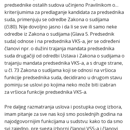
predsednike ostalih sudova učinjeno Pravilnikom o…
kriterijumima za predlaganje kandidata za predsednika
suda, primenjuju se odredbe Zakona o sudijama
(čl.80). Nije dovoljno jasno i da li se sve ili samo neke
odredbe iz Zakona o sudijama (Glava 5. Predsednik
suda) odnose i na predsednika VKS-a, jer se određeni
članovi npr. o dužini trajanja mandata predsednika
suda drugačiji od odredbi Ustava i Zakona o sudijama o
trajanju mandata predsednika VKS-a, a s druge strane,
u čl. 73 Zakona o sudijama koji se odnosi na vršioca
funkcije predsednika suda, decidirano u drugom stavu
pominju se uslovi po kojima neko može biti izabran
za vršioca funkcije predsednika VKS-a.
Pre daljeg razmatranja uslova i postupka ovog izbora,
imam pitanje za sve nas koji smo poslednjih godina na
najodgovornijim funkcijama u sudstvu: kako to da smo
svi zajedno, pre svega izborni članovi VSS-a i članovi