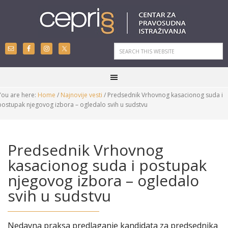
You are here:
Home
/
Najnovije vesti
/
Predsednik Vrhovnog kasacionog suda i
postupak njegovog izbora – ogledalo svih u sudstvu
Predsednik Vrhovnog
kasacionog suda i postupak
njegovog izbora – ogledalo
svih u sudstvu
Nedavna praksa predlaganje kandidata za predsednika