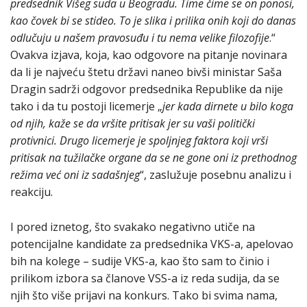
predsednik Višeg suda u Beogradu. Time čime se on ponosi,
kao čovek bi se stideo. To je slika i prilika onih koji do danas
odlučuju u našem pravosuđu i tu nema velike filozofije
.“
Ovakva izjava, koja, kao odgovore na pitanje novinara
da li je najveću štetu državi naneo bivši ministar Saša
Dragin sadrži odgovor predsednika Republike da nije
tako i da tu postoji licemerje „
jer kada dirnete u bilo koga
od njih, kaže se da vršite pritisak jer su vaši politički
protivnici. Drugo licemerje je spoljnjeg faktora koji vrši
pritisak na tužilačke organe da se ne gone oni iz prethodnog
režima već oni iz sadašnjeg
“, zaslužuje posebnu analizu i
reakciju.
I pored iznetog, što svakako negativno utiče na
potencijalne kandidate za predsednika VKS-a, apelovao
bih na kolege – sudije VKS-a, kao što sam to činio i
prilikom izbora sa članove VSS-a iz reda sudija, da se
njih što više prijavi na konkurs. Tako bi svima nama,