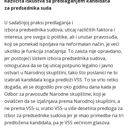
Različita iskustva sa predlaganjem kandidata
za predsednika suda
U sadašnjoj praksi predlaganja i
izbora predsednika sudova, uticaj različitih faktora i
interesa, pre svega iz politike, ali i unutar pravosuđa,
koji se ponekad ispoljava na neformalan način, je veći
ukoliko je funkcija značajnija. To zaista nije opravdano,
jer postojeći sistem izbora predsednika sudova,
omogućava da se taj uticaj potpuno legalno i javno
ostvari u Narodnoj skupštini, tako što poslanici ne bi
izabrali kandidata koga predloži VSS. To se vrlo retko
događa, ali se dogodilo pre oko godinu dana kada je
Odbor za pravosuđe Narodne skupštine, koji je
ovlašćen da se izjašnjava prema Narodnoj skupštini, a
ne prema VSS-u, vratio VSS-u više desetina predloga za
izbor za predsednike sudova jer je imao primedbe na tri
predložena kandidata, pa je VSS većinom glasova