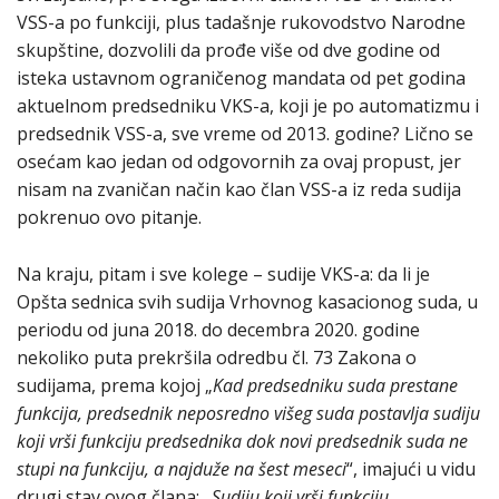
VSS-a po funkciji, plus tadašnje rukovodstvo Narodne
skupštine, dozvolili da prođe više od dve godine od
isteka ustavnom ograničenog mandata od pet godina
aktuelnom predsedniku VKS-a, koji je po automatizmu i
predsednik VSS-a, sve vreme od 2013. godine? Lično se
osećam kao jedan od odgovornih za ovaj propust, jer
nisam na zvaničan način kao član VSS-a iz reda sudija
pokrenuo ovo pitanje.
Na kraju, pitam i sve kolege – sudije VKS-a: da li je
Opšta sednica svih sudija Vrhovnog kasacionog suda, u
periodu od juna 2018. do decembra 2020. godine
nekoliko puta prekršila odredbu čl. 73 Zakona o
sudijama, prema kojoj „
Kad predsedniku suda prestane
funkcija, predsednik neposredno višeg suda postavlja sudiju
koji vrši funkciju predsednika dok novi predsednik suda ne
stupi na funkciju, a najduže na šest meseci
“, imajući u vidu
drugi stav ovog člana: „
Sudiju koji vrši funkciju