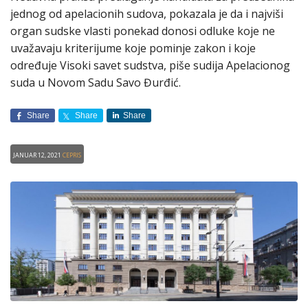
jednog od apelacionih sudova, pokazala je da i najviši
organ sudske vlasti ponekad donosi odluke koje ne
uvažavaju kriterijume koje pominje zakon i koje
određuje Visoki savet sudstva, piše sudija Apelacionog
suda u Novom Sadu Savo Đurđić.
Share
Share
Share
Januar 12, 2021
CEPRIS