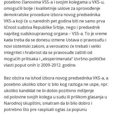
posebno članovima VSS-a i svojim kolegama u VKS-u,
omogućili bolje i kvalitetnije uslove za sprovođenje
demokratske procedure izbora novog predsednika
VKS-a koji će u narednih pet godina biti ne samo prva
ličnost sudstva Republike Srbije, nego i predsednik
najvišeg sudskoupravnog organa – VSS-a. To je vreme
kada treba da se donesu izmene Ustava o pravosuđu i
novi sistemski zakoni, a verovatno će trebati i veliki
integritet i hrabrost da se pravosuđe zaštiti od
mogućih pritisaka i „eksperimenata“ izvršno-političke
vlasti poput onih iz 2009-2012. godine.
Bez obzira na ishod izbora novog predsednika VKS-a, a
posebno ukoliko izbor iz bilo kog razloga ne uspe, npr.
ukoliko kandidat ne bi dobio pozitivno mišljenje
od polovine svojih kolega u sudu ili prilikom glasanja u
Narodnoj skupštini, smatram da bi bilo dobro i
potrebno što pre raspisati oglas za popunu