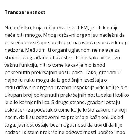
Transparentnost
Na početku, koja reč pohvale za REM, jer ih kasnije
neće biti mnogo. Mnogi državni organi su nadležni da
pokreću prekršajne postupke na osnovu sprovedenog
nadzora. Međutim, ti organi uglavnom ne nalaze za
shodno da građane obaveste o tome kako vrše ovu
važnu funkciju, niti o tome kakav je bio ishod
pokrenutih prekršajnih postupaka. Tako, građani u
najbolju ruku mogu da iz godišnjih izveštaja o
radu državnih organa i raznih inspekcija vide koji je bio
ukupan broj pokrenutih prekršajnih postupaka i koliko
je bilo kažnjenih lica. S druge strane, građani ostaju
uskraćeni za podatak o tome ko je kršio zakon, na koji
način, da li su odgovorni za prekršaje kažnjeni. Usled
toga, javnost ostaje bez mogućnosti da utvrdi da li je
nadzor i sistem prekršajne odgovornosti uopšte imao