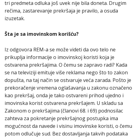
tri predmeta odluka još uvek nije bila doneta. Drugim
rečima, zastarevanje prekršaja je pravilo, a osuda
izuzetak.
Šta je sa imovinskom korišću?
Iz odgovora REM-a se može videti da ovo telo ne
prikuplja informacije o imovinskoj koristi koja je
ostvarena prekršajima. O čemu se zapravo radi? Kada
se na televiziji emituje više reklama nego što to zakon
dopušta, na taj način se ostvaruje veća zarada. Pošto je
prekoračenje vremena oglašavanja u zakonu označeno
kao prekršaj, onda je tako ostvareni prihod ujedno i
imovinska korist ostvarena prekršajem. U skladu sa
Zakonom o prekršajima (članovi 68. i 69) podnosilac
zahteva za pokretanje prekršajnog postupka ima
mogućnost da navede i visinu imovinske koristi, o čemu
potom odlučuje sud. Bez dostavljanja takvih podataka