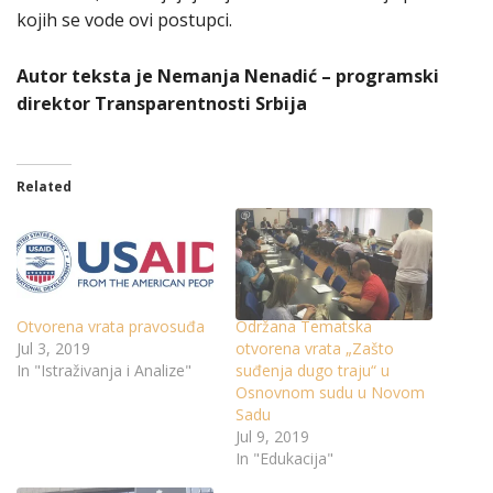
kojih se vode ovi postupci.
Autor teksta je Nemanja Nenadić – programski
direktor Transparentnosti Srbija
Related
Otvorena vrata pravosuđa
Održana Tematska
Jul 3, 2019
otvorena vrata „Zašto
In "Istraživanja i Analize"
suđenja dugo traju“ u
Osnovnom sudu u Novom
Sadu
Jul 9, 2019
In "Edukacija"