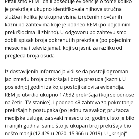
Pitali smo REM i da li poseduje evidencije o tome koliko
je prekršaja ukupno identifikovala njihova stručna
služba i kolika je ukupna visina izrečenih novčanih
kazni po zahtevima koje je podneo REM (po pojedinim
prekršiocima ili zbirno). U odgovoru po zahtevu smo
dobili spisak broja pokrenutih prekršaja (po pojedinim
mesecima i televizijama), koji su jasni, za razliku od
pregleda broja osuda.
Iz dostavljenih informacija vidi se da postoji ogroman
jaz između broja prekršaja i broja presuda (kazni). U
poslednjoj godini za koju postoji celovita evidencija,
REM je utvrdio ukupno 17.632 prekršaja (koji se odnose
na četiri TV stanice), i podneo 48 zahteva za pokretanje
prekršajnih postupaka (po jednu za svakog pružaoca
medijske usluge, za svaki mesec u toj godini). Isto je bilo
i ranijih godina, samo što je ukupan broj prekršaja bio
nešto manji (12.429 u 2020, 15.366 u 2019). U „krnjoj“