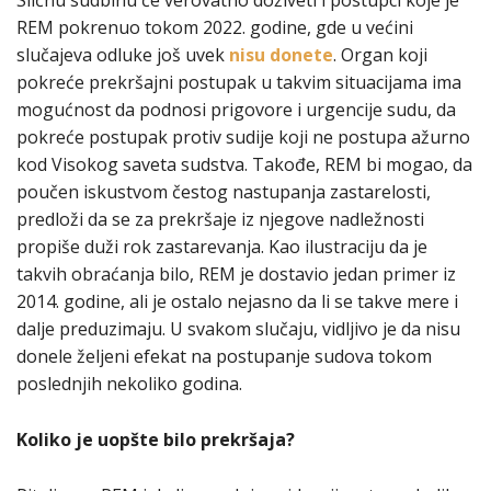
REM pokrenuo tokom 2022. godine, gde u većini
slučajeva odluke još uvek
nisu donete
. Organ koji
pokreće prekršajni postupak u takvim situacijama ima
mogućnost da podnosi prigovore i urgencije sudu, da
pokreće postupak protiv sudije koji ne postupa ažurno
kod Visokog saveta sudstva. Takođe, REM bi mogao, da
poučen iskustvom čestog nastupanja zastarelosti,
predloži da se za prekršaje iz njegove nadležnosti
propiše duži rok zastarevanja. Kao ilustraciju da je
takvih obraćanja bilo, REM je dostavio jedan primer iz
2014. godine, ali je ostalo nejasno da li se takve mere i
dalje preduzimaju. U svakom slučaju, vidljivo je da nisu
donele željeni efekat na postupanje sudova tokom
poslednjih nekoliko godina.
Koliko je uopšte bilo prekršaja?