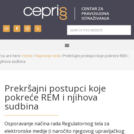
You are here:
Home
/
Najnovije vesti
/
Prekršajni postupci koje pokreće REM i
njihova sudbina
Prekršajni postupci koje
pokreće REM i njihova
sudbina
Osporavanje načina rada Regulatornog tela za
elektronske medije (i naročito njegovog upravljačkog