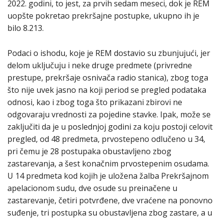
2022. godini, to jest, za prvih sedam meseci, dok je REM
uopšte pokretao prekršajne postupke, ukupno ih je
bilo 8.213.
Podaci o ishodu, koje je REM dostavio su zbunjujući, jer
delom uključuju i neke druge predmete (privredne
prestupe, prekršaje osnivača radio stanica), zbog toga
što nije uvek jasno na koji period se pregled podataka
odnosi, kao i zbog toga što prikazani zbirovi ne
odgovaraju vrednosti za pojedine stavke. Ipak, može se
zaključiti da je u poslednjoj godini za koju postoji celovit
pregled, od 48 predmeta, prvostepeno odlučeno u 34,
pri čemu je 28 postupaka obustavljeno zbog
zastarevanja, a šest konačnim prvostepenim osudama.
U 14 predmeta kod kojih je uložena žalba Prekršajnom
apelacionom sudu, dve osude su preinačene u
zastarevanje, četiri potvrđene, dve vraćene na ponovno
suđenje, tri postupka su obustavljena zbog zastare, a u