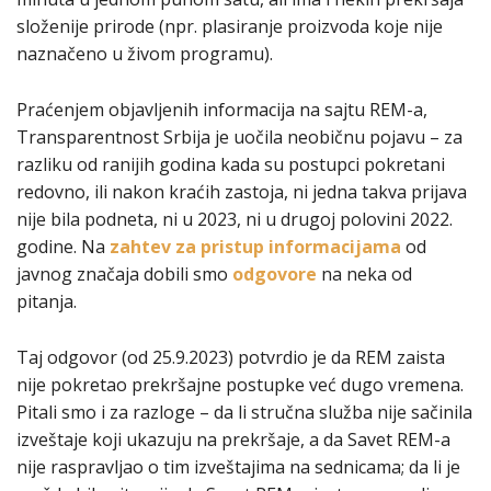
složenije prirode (npr. plasiranje proizvoda koje nije
naznačeno u živom programu).
Praćenjem objavljenih informacija na sajtu REM-a,
Transparentnost Srbija je uočila neobičnu pojavu – za
razliku od ranijih godina kada su postupci pokretani
redovno, ili nakon kraćih zastoja, ni jedna takva prijava
nije bila podneta, ni u 2023, ni u drugoj polovini 2022.
godine. Na
zahtev za pristup informacijama
od
javnog značaja dobili smo
odgovore
na neka od
pitanja.
Taj odgovor (od 25.9.2023) potvrdio je da REM zaista
nije pokretao prekršajne postupke već dugo vremena.
Pitali smo i za razloge – da li stručna služba nije sačinila
izveštaje koji ukazuju na prekršaje, a da Savet REM-a
nije raspravljao o tim izveštajima na sednicama; da li je