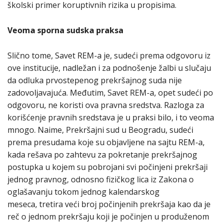
školski primer koruptivnih rizika u propisima.
Veoma sporna sudska praksa
Slično tome, Savet REM-a je, sudeći prema odgovoru iz
ove institucije, nadležan i za podnošenje žalbi u slučaju
da odluka prvostepenog prekršajnog suda nije
zadovoljavajuća. Međutim, Savet REM-a, opet sudeći po
odgovoru, ne koristi ova pravna sredstva. Razloga za
korišćenje pravnih sredstava je u praksi bilo, i to veoma
mnogo. Naime, Prekršajni sud u Beogradu, sudeći
prema presudama koje su objavljene na sajtu REM-a,
kada rešava po zahtevu za pokretanje prekršajnog
postupka u kojem su pobrojani svi počinjeni prekršaji
jednog pravnog, odnosno fizičkog lica iz Zakona o
oglašavanju tokom jednog kalendarskog
meseca, tretira veći broj počinjenih prekršaja kao da je
reč o jednom prekršaju koji je počinjen u produženom