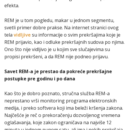
efekta.
REM je u tom pogledu, makar u jednom segmentu,
svetli primer dobre prakse. Na internet stranici ovog
tela
vidljive
su informacije o svim prekršajima koje je
REM prijavio, kao i odluke prekršajnih sudova po njima.
Ono što nije vidljivo je u kojim sve slučajevima su
propisi prekršeni, a da REM nije podneo prijavu.
Savet REM-a je prestao da pokreće prekršajne
postupke pre godinu i po dana
Kao što je dobro poznato, stručna služba REM-a
neprestano vrši monitoring programa elektronskih
medija, i preko softvera koji ima beleži kršenja zakona.
Najčešće je reč o prekoračenju dozvoljenog vremena
oglašavanja, koje zakon ograničava na najviše 12
minuta u jednom punom satu, ali ima i nekih prekršaja