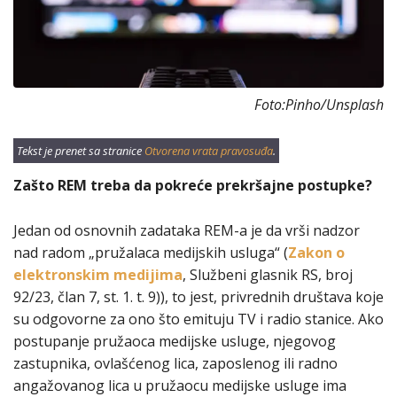
Foto:Pinho/Unsplash
Tekst je prenet sa stranice
Otvorena vrata pravosuđa
.
Zašto REM treba da pokreće prekršajne postupke?
Jedan od osnovnih zadataka REM-a je da vrši nadzor
nad radom „pružalaca medijskih usluga“ (
Zakon o
elektronskim medijima
, Službeni glasnik RS, broj
92/23, član 7, st. 1. t. 9)), to jest, privrednih društava koje
su odgovorne za ono što emituju TV i radio stanice. Ako
postupanje pružaoca medijske usluge, njegovog
zastupnika, ovlašćenog lica, zaposlenog ili radno
angažovanog lica u pružaocu medijske usluge ima