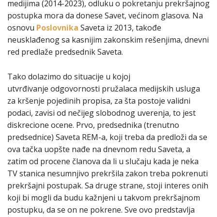
medijima (2014-2023), odluku o pokretanju prekršajnog
postupka mora da donese Savet, većinom glasova. Na
osnovu
Poslovnika
Saveta iz 2013, takođe
neusklađenog sa kasnijim zakonskim rešenjima, dnevni
red predlaže predsednik Saveta.
Tako dolazimo do situacije u kojoj
utvrđivanje odgovornosti pružalaca medijskih usluga
za kršenje pojedinih propisa, za šta postoje validni
podaci, zavisi od nečijeg slobodnog uverenja, to jest
diskrecione ocene. Prvo, predsednika (trenutno
predsednice) Saveta REM-a, koji treba da predloži da se
ova tačka uopšte nađe na dnevnom redu Saveta, a
zatim od procene članova da li u slučaju kada je neka
TV stanica nesumnjivo prekršila zakon treba pokrenuti
prekršajni postupak. Sa druge strane, stoji interes onih
koji bi mogli da budu kažnjeni u takvom prekršajnom
postupku, da se on ne pokrene. Sve ovo predstavlja