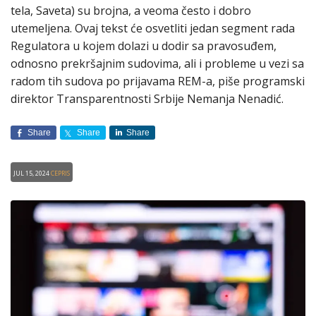
tela, Saveta) su brojna, a veoma često i dobro
utemeljena. Ovaj tekst će osvetliti jedan segment rada
Regulatora u kojem dolazi u dodir sa pravosuđem,
odnosno prekršajnim sudovima, ali i probleme u vezi sa
radom tih sudova po prijavama REM-a, piše programski
direktor Transparentnosti Srbije Nemanja Nenadić.
Share
Share
Share
Jul 15, 2024
CEPRIS