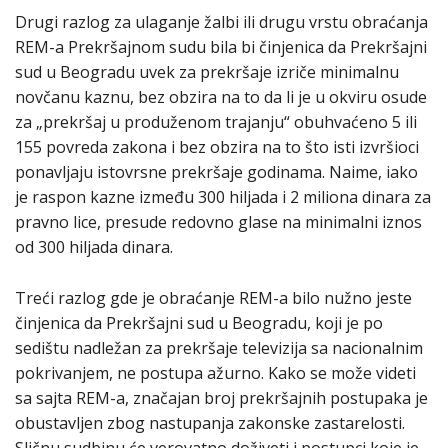
Drugi razlog za ulaganje žalbi ili drugu vrstu obraćanja
REM-a Prekršajnom sudu bila bi činjenica da Prekršajni
sud u Beogradu uvek za prekršaje izriče minimalnu
novčanu kaznu, bez obzira na to da li je u okviru osude
za „prekršaj u produženom trajanju“ obuhvaćeno 5 ili
155 povreda zakona i bez obzira na to što isti izvršioci
ponavljaju istovrsne prekršaje godinama. Naime, iako
je raspon kazne između 300 hiljada i 2 miliona dinara za
pravno lice, presude redovno glase na minimalni iznos
od 300 hiljada dinara.
Treći razlog gde je obraćanje REM-a bilo nužno jeste
činjenica da Prekršajni sud u Beogradu, koji je po
sedištu nadležan za prekršaje televizija sa nacionalnim
pokrivanjem, ne postupa ažurno. Kako se može videti
sa sajta REM-a, značajan broj prekršajnih postupaka je
obustavljen zbog nastupanja zakonske zastarelosti.
Sličnu sudbinu će verovatno doživeti i postupci koje je