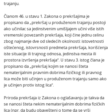
trajanju.
Članom 46. u stavu 1. Zakona o prekršajima je
propisano da „prekršaj u produženom trajanju postoji
ako učinilac sa jedinstvenim umišljajem učini više istih
vremenski povezanih prekršaja, koji čine jednu celinu
zbog najmanje dve od sledećih okolnosti: istovetnosti
oštećenog, istovrsnosti predmeta prekršaja, korišćenja
iste situacije ili trajnog odnosa, jedinstva mesta ili
prostora izvršenja prekršaja“. U stavu 3. istog člana je
propisano da „prekršaj kojim se nanosi šteta
nematerijalnim pravnim dobrima fizičkog ili pravnog
lica može biti učinjen u produženom trajanju samo ako
je učinjen protiv istog lica“.
Priroda prekršaja iz Zakona o oglašavanju je takva da
se nanosi šteta nekim nematerijalnim dobrima fizičkih
lica (npr. da budu obavešteni o tome da se vrši