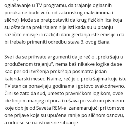
oglašavanje u TV programu, da trajanje oglasnih
poruka ne bude veće od zakonskog maksimuma i
slično). Može se pretpostaviti da krug fizičkih lica koja
su oštećena prekršajem nije isti kada su u pitanju
različite emisije ili različiti dani gledanja iste emisije i da
bi trebalo primeniti odredbu stava 3. ovog člana.
Sve i da se prihvate argumenti da je reč o „prekršaju u
produženom trajanju“, nema baš nikakve logike da se
kao period izvršenja prekršaja posmatra jedan
kalendarski mesec. Naime, reč je o prekršajima koje iste
TV stanice ponavljaju godinama i gotovo svakodnevno.
Čini se zato da sud, umesto pravničkom logikom, ovde
ide linijom manjeg otpora i rešava po svakom pismenu
koje dobije od Saveta REM-a, zanemarujući pri tom sve
one prijave koje su upućene ranije po sličnom osnovu,
a odnose se na istovrsne situacije.