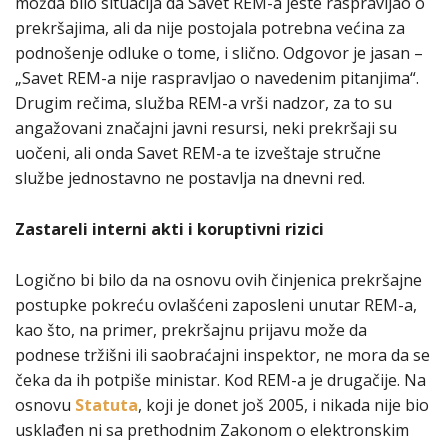
možda bilo situacija da Savet REM-a jeste raspravljao o
prekršajima, ali da nije postojala potrebna većina za
podnošenje odluke o tome, i slično. Odgovor je jasan –
„Savet REM-a nije raspravljao o navedenim pitanjima“.
Drugim rečima, služba REM-a vrši nadzor, za to su
angažovani značajni javni resursi, neki prekršaji su
uočeni, ali onda Savet REM-a te izveštaje stručne
službe jednostavno ne postavlja na dnevni red.
Zastareli interni akti i koruptivni rizici
Logično bi bilo da na osnovu ovih činjenica prekršajne
postupke pokreću ovlašćeni zaposleni unutar REM-a,
kao što, na primer, prekršajnu prijavu može da
podnese tržišni ili saobraćajni inspektor, ne mora da se
čeka da ih potpiše ministar. Kod REM-a je drugačije. Na
osnovu
Statuta
, koji je donet još 2005, i nikada nije bio
usklađen ni sa prethodnim Zakonom o elektronskim