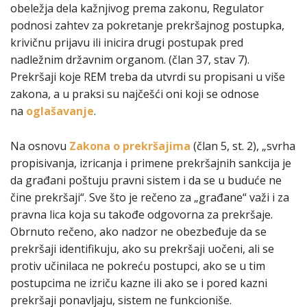
obeležja dela kažnjivog prema zakonu, Regulator
podnosi zahtev za pokretanje prekršajnog postupka,
krivičnu prijavu ili inicira drugi postupak pred
nadležnim državnim organom. (član 37, stav 7).
Prekršaji koje REM treba da utvrdi su propisani u više
zakona, a u praksi su najčešći oni koji se odnose
na
oglašavanje
.
Na osnovu
Zakona o prekršajima
(član 5, st. 2), „svrha
propisivanja, izricanja i primene prekršajnih sankcija je
da građani poštuju pravni sistem i da se u buduće ne
čine prekršaji“. Sve što je rečeno za „građane“ važi i za
pravna lica koja su takođe odgovorna za prekršaje.
Obrnuto rečeno, ako nadzor ne obezbeđuje da se
prekršaji identifikuju, ako su prekršaji uočeni, ali se
protiv učinilaca ne pokreću postupci, ako se u tim
postupcima ne izriču kazne ili ako se i pored kazni
prekršaji ponavljaju, sistem ne funkcioniše.