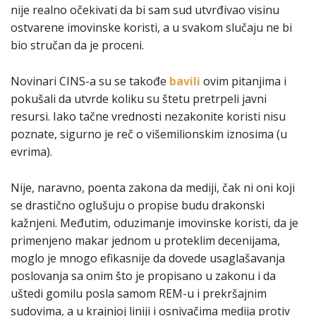
nije realno očekivati da bi sam sud utvrđivao visinu
ostvarene imovinske koristi, a u svakom slučaju ne bi
bio stručan da je proceni.
Novinari CINS-a su se takođe
bavili
ovim pitanjima i
pokušali da utvrde koliku su štetu pretrpeli javni
resursi. Iako tačne vrednosti nezakonite koristi nisu
poznate, sigurno je reč o višemilionskim iznosima (u
evrima).
Nije, naravno, poenta zakona da mediji, čak ni oni koji
se drastično oglušuju o propise budu drakonski
kažnjeni. Međutim, oduzimanje imovinske koristi, da je
primenjeno makar jednom u proteklim decenijama,
moglo je mnogo efikasnije da dovede usaglašavanja
poslovanja sa onim što je propisano u zakonu i da
uštedi gomilu posla samom REM-u i prekršajnim
sudovima, a u krajnjoj liniji i osnivačima medija protiv