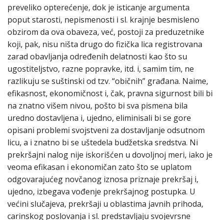
preveliko opterećenje, dok je isticanje argumenta
poput starosti, nepismenosti i sl. krajnje besmisleno
obzirom da ova obaveza, već, postoji za preduzetnike
koji, pak, nisu ništa drugo do fizička lica registrovana
zarad obavljanja određenih delatnosti kao što su
ugostiteljstvo, razne popravke, itd. i, samim tim, ne
razlikuju se suštinski od tzv. “običnih” građana. Naime,
efikasnost, ekonomičnost i, čak, pravna sigurnost bili bi
na znatno višem nivou, pošto bi sva pismena bila
uredno dostavljena i, ujedno, eliminisali bi se gore
opisani problemi svojstveni za dostavljanje odsutnom
licu, a i znatno bi se uštedela budžetska sredstva. Ni
prekršajni nalog nije iskorišćen u dovoljnoj meri, iako je
veoma efikasan i ekonomičan zato što se uplatom
odgovarajućeg novčanog iznosa priznaje prekršaj i,
ujedno, izbegava vođenje prekršajnog postupka. U
većini slučajeva, prekršaji u oblastima javnih prihoda,
carinskog poslovanja i sl. predstavljaju svojevrsne