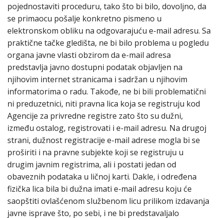
pojednostaviti proceduru, tako što bi bilo, dovoljno, da
se primaocu pošalje konkretno pismeno u
elektronskom obliku na odgovarajuću e-mail adresu. Sa
praktične tačke gledišta, ne bi bilo problema u pogledu
organa javne vlasti obzirom da e-mail adresa
predstavlja javno dostupni podatak objavljen na
njihovim internet stranicama i sadržan u njihovim
informatorima o radu. Takođe, ne bi bili problematični
ni preduzetnici, niti pravna lica koja se registruju kod
Agencije za privredne registre zato što su dužni,
između ostalog, registrovati i e-mail adresu. Na drugoj
strani, dužnost registracije e-mail adrese mogla bi se
proširiti i na pravne subjekte koji se registruju u
drugim javnim registrima, ali i postati jedan od
obaveznih podataka u ličnoj karti. Dakle, i određena
fizička lica bila bi dužna imati e-mail adresu koju će
saopštiti ovlašćenom službenom licu prilikom izdavanja
javne isprave što, po sebi, i ne bi predstavaljalo