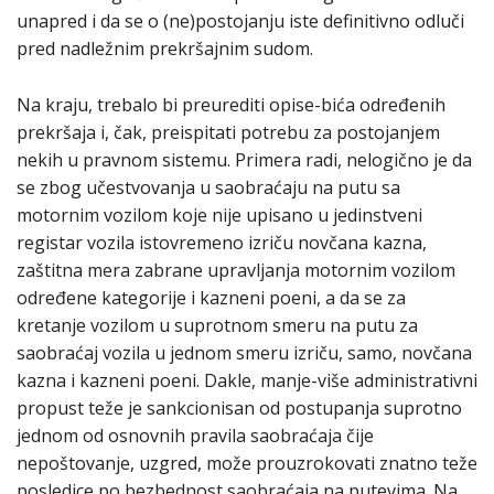
unapred i da se o (ne)postojanju iste definitivno odluči
pred nadležnim prekršajnim sudom.
Na kraju, trebalo bi preurediti opise-bića određenih
prekršaja i, čak, preispitati potrebu za postojanjem
nekih u pravnom sistemu. Primera radi, nelogično je da
se zbog učestvovanja u saobraćaju na putu sa
motornim vozilom koje nije upisano u jedinstveni
registar vozila istovremeno izriču novčana kazna,
zaštitna mera zabrane upravljanja motornim vozilom
određene kategorije i kazneni poeni, a da se za
kretanje vozilom u suprotnom smeru na putu za
saobraćaj vozila u jednom smeru izriču, samo, novčana
kazna i kazneni poeni. Dakle, manje-više administrativni
propust teže je sankcionisan od postupanja suprotno
jednom od osnovnih pravila saobraćaja čije
nepoštovanje, uzgred, može prouzrokovati znatno teže
posledice po bezbednost saobraćaja na putevima. Na