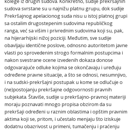
kolege iz drugih sudova. Konkretno, sudije prekršajnih
sudova svrstane su u najnižu platnu grupu, dok sudije
Prekršajnog apelacionog suda nisu u istoj platnoj grupi
sa ostalim drugostepenim sudovima republičkog
ranga, već sa višim i privrednim sudovima koji su, pak,
na hijerarhijski nižoj poziciji. Međutim, sve sudije
obavljaju identične poslove, odnosno autoritetom javne
vlasti po sprovedenim strogo formalnim postupcima i
nakon svestrane ocene izvedenih dokaza donose
odgovarajuće odluke kojima se okončavaju i uređuju
određene pravne situacije, a što se odnosi, nesumnjivo,
i na sudski-prekršajni postupak u kome se odlučuje o
(ne)postojanju prekršajne odgovornosti pravnih
subjekata. Štaviše, sudije u prekršajno-pravnoj materiji
moraju poznavati mnogo propisa obzirom da su
prekršaji određeni u raznim oblastima i opštim pravnim
aktima koji se, pritom, i učestalo menjaju što iziskuje
dodatnu obazrivost u primeni, tumačenju i praćenju