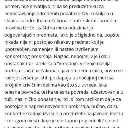
primer, nije shvatljivo ni da se preduzetniku za
nedostavljanje određenih podataka-tzv. košuljica u
skladu sa odredbama Zakona o autorskom i srodnim
pravima izriče i zaštitna mera oduzimanja
odgovarajućih predmeta, iako je očigledno da, uopšte,
nikada nije ni postojao nikakav predmet koji je
upotrebljen, namenjen ili nastao izvršenjem
konkretnog prekršaja. Najzad, nepojmljiv je i dalji
opstanak npr. prekršaja “vređanje, vršenje nasilja,
pretnja i tuča” iz Zakona o javnom redu i miru, pošto se
radnje izvršenja istih poklapaju u značajnoj meri sa
brojnim krivičnim delima kao što su uvreda, laka
telesna povreda, teška telesna povreda, učestvovanje u
tuči, nasilničko ponašanje, itd., s` tom razlikom da je za
postojanje napred navedenih prekršaja, nužno, da su
konkretne radnje izvršenja preduzete na javnom mestu
ili drugom mestu koje je dostupno pogledu ili čujnosti
sa javnog mesta i da je, pritom, narušen javni red i mir.