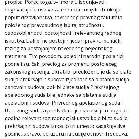
propisa. Pored toga, svi moraju ispunjavati i
odgovarajuće uslove za izbor na sudijsku funkciju,
poput: državljanstva, završenog pravnog fakulteta,
položenog pravosudnog ispita, stručnosti,
osposobljenosti, dostojnosti i relevantnog radnog
iskustva. Dakle, ne postoji nijedan pravno-politički
razlog za postojanjem navedenog nejednakog
tretmana. Tim povodom, pojedini narodni poslanici
podneli su, čak, predlog za promenu postojećeg
zakonskog rešenja. Ukratko, predloženo je da se plate
sudija prekršajnih sudova izjednače sa platama sudija
osnovnih sudova, dok bi plate sudija Prekršajnog
apelacionog suda bile jednake sa platama sudija
apelacionih sudova, Privrednog apelacionog suda i
Upravnog suda, a predviđena je i korekcija u pogledu
godina relevantnog radnog iskustva koje bi za sudije
prekršajnih sudova iznosilo tri umesto sadašnje dve
godine, upravo, po uzoru na sudije osnovnih sudova,