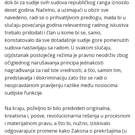
dok bi za sudije svih sudova republičkog ranga iznosilo
deset godina. Načelno, a uzimajući u obzir sve
navedeno, radi se o prihvatljivom predlogu, mada bi u
slučaju povećanja godina relevantnog radnog iskustva
trebalo pridodati i član u kome bi se, samo,
konstatovalo da sve dotadašnje sudije gore pomenutih
sudova nastavljaju sa radom. U svakom slučaju,
o(p)stanak postojećeg režima je pravno neodrživ zbog
očiglednog narušavanja principa jednakosti
nagrađivanja za rad iste vrednosti, a što, samim tim,
predstavalja i diskriminaciju zato što se radi o
neopravdanom pravljenju razlike među nosiocima
sudijske funkcije.
Na kraju, poželjno bi bilo predvideti originalna,
kreativna i, posve, revolucionarna rešenja u procesnom
i materijalnom pravu, a što bi, nužno, iziskivalo
odgovarajuće promene kako Zakona o prekršajima (u