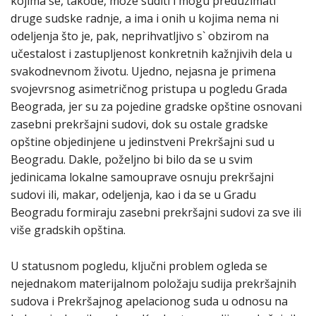
kojima se, takođe, može suditi i mogu preduzimati
druge sudske radnje, a ima i onih u kojima nema ni
odeljenja što je, pak, neprihvatljivo s` obzirom na
učestalost i zastupljenost konkretnih kažnjivih dela u
svakodnevnom životu. Ujedno, nejasna je primena
svojevrsnog asimetričnog pristupa u pogledu Grada
Beograda, jer su za pojedine gradske opštine osnovani
zasebni prekršajni sudovi, dok su ostale gradske
opštine objedinjene u jedinstveni Prekršajni sud u
Beogradu. Dakle, poželjno bi bilo da se u svim
jedinicama lokalne samouprave osnuju prekršajni
sudovi ili, makar, odeljenja, kao i da se u Gradu
Beogradu formiraju zasebni prekršajni sudovi za sve ili
više gradskih opština.
U statusnom pogledu, ključni problem ogleda se
nejednakom materijalnom položaju sudija prekršajnih
sudova i Prekršajnog apelacionog suda u odnosu na