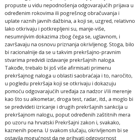
propuste u vidu nepodnošenja odgovarajućih prijava u
određenim rokovima ili pogrešnog obračuvanja i
uplate raznih javnih dažbina, a koji se, uzgred, relativno
lako otkrivaju i potkrepljeni su, manje-više,
nesumnjivim dokazima zbog čega se, uglavnom, i
završavaju na osnovu priznanja okrivljenog. Stoga, bilo
bi racionalnije da se u takvim prekršajno-pravnim
stvarima predvidi izdavanje prekršajnih naloga.
Takođe, trebalo bi još više afirmisati primenu
prekršajnog naloga u oblasti saobraćaja i to, naročito,
u pogledu prekršaja koji se otkrivaju i dokazuju
pomoću odgovarajućih uređaja za nadzor i/ili merenje
kao što su alkometar, droga test, radar, itd., a moglo bi
se predvideti izricanje i drugih prekršajnih sankcija u
prekršajnom nalogu, poput određenih zaštitnih mera
po uzoru na hrvatski Prekršajni zakon i, svakako,
kaznenih poena. U svakom slučaju, okrivljenom bi se
ostavila mogućnost da ne prihvati odgovornost