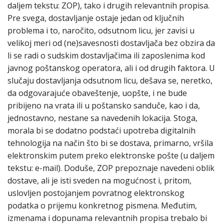
daljem tekstu: ZOP), tako i drugih relevantnih propisa.
Pre svega, dostavljanje ostaje jedan od ključnih
problema i to, naročito, odsutnom licu, jer zavisi u
velikoj meri od (ne)savesnosti dostavljača bez obzira da
li se radi o sudskim dostavljačima ili zaposlenima kod
javnog poštanskog operatora, ali i od drugih faktora. U
slučaju dostavljanja odsutnom licu, dešava se, neretko,
da odgovarajuće obaveštenje, uopšte, i ne bude
pribijeno na vrata ili u poštansko sanduče, kao i da,
jednostavno, nestane sa navedenih lokacija. Stoga,
morala bi se dodatno podstaći upotreba digitalnih
tehnologija na način što bi se dostava, primarno, vršila
elektronskim putem preko elektronske pošte (u daljem
tekstu: e-mail). Doduše, ZOP prepoznaje navedeni oblik
dostave, ali je isti sveden na mogućnost i, pritom,
uslovljen postojanjem povratnog elektronskog
podatka o prijemu konkretnog pismena. Međutim,
izmenama i dopunama relevantnih propisa trebalo bi