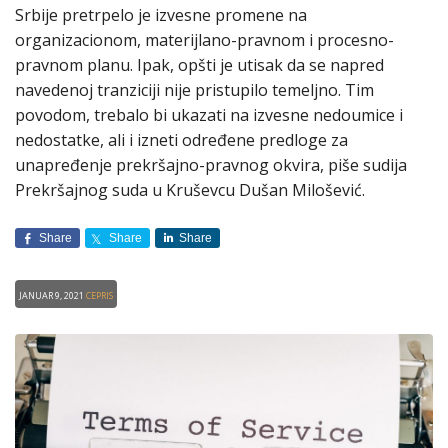
Srbije pretrpelo je izvesne promene na
organizacionom, materijlano-pravnom i procesno-
pravnom planu. Ipak, opšti je utisak da se napred
navedenoj tranziciji nije pristupilo temeljno. Tim
povodom, trebalo bi ukazati na izvesne nedoumice i
nedostatke, ali i izneti određene predloge za
unapređenje prekršajno-pravnog okvira, piše sudija
Prekršajnog suda u Kruševcu Dušan Milošević.
Share
Share
Share
Januar 9, 2021
CEPRIS