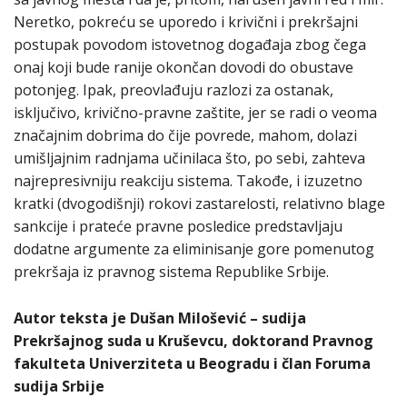
Neretko, pokreću se uporedo i krivični i prekršajni
postupak povodom istovetnog događaja zbog čega
onaj koji bude ranije okončan dovodi do obustave
potonjeg. Ipak, preovlađuju razlozi za ostanak,
isključivo, krivično-pravne zaštite, jer se radi o veoma
značajnim dobrima do čije povrede, mahom, dolazi
umišljajnim radnjama učinilaca što, po sebi, zahteva
najrepresivniju reakciju sistema. Takođe, i izuzetno
kratki (dvogodišnji) rokovi zastarelosti, relativno blage
sankcije i prateće pravne posledice predstavljaju
dodatne argumente za eliminisanje gore pomenutog
prekršaja iz pravnog sistema Republike Srbije.
Autor teksta je Dušan Milošević – sudija
Prekršajnog suda u Kruševcu, doktorand Pravnog
fakulteta Univerziteta u Beogradu i član Foruma
sudija Srbije