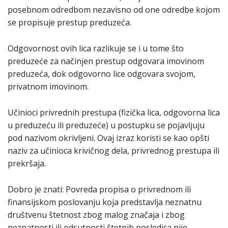
posebnom odredbom nezavisno od one odredbe kojom
se propisuje prestup preduzeća.
Odgovornost ovih lica razlikuje se i u tome što
preduzeće za načinjen prestup odgovara imovinom
preduzeća, dok odgovorno lice odgovara svojom,
privatnom imovinom.
Učinioci privrednih prestupa (fizička lica, odgovorna lica
u preduzeću ili preduzeće) u postupku se pojavljuju
pod nazivom okrivljeni. Ovaj izraz koristi se kao opšti
naziv za učinioca krivičnog dela, privrednog prestupa ili
prekršaja.
Dobro je znati: Povreda propisa o privrednom ili
finansijskom poslovanju koja predstavlja neznatnu
društvenu štetnost zbog malog značaja i zbog
neznatnosti ili odsutnosti štetnih posledica nije