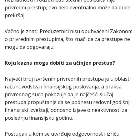
privredni prestup, ovo delo eventualno može da bude
prekršaj.
Važno je znati: Preduzetnici nisu obuhvaćeni Zakonom
o privrednim prestupima, što znači da za prestupe ne
mogu da odgovaraju.
Koju kaznu mogu dobiti za učinjen prestup?
Najveći broj izvršenih privrednih prestupa je u oblasti
računovodstva i finansijskog poslovanja, a praksa
privrednog suda pokazuje da je najčešći slučaj
prestupa propuštanje da se podnesu redovni godišnji
finansijski izveštaji, odnosno izjave o neaktivnosti za
poslednju finansijsku godinu.
Postupak u kom se utvrđuje odgovornost i izriču