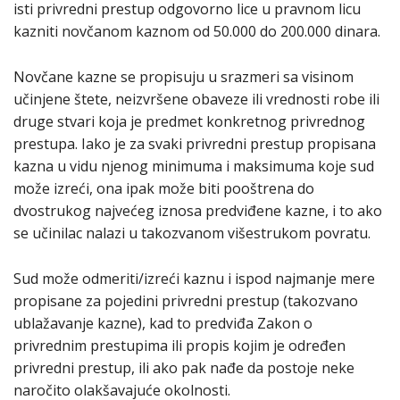
isti privredni prestup odgovorno lice u pravnom licu
kazniti novčanom kaznom od 50.000 do 200.000 dinara.
Novčane kazne se propisuju u srazmeri sa visinom
učinjene štete, neizvršene obaveze ili vrednosti robe ili
druge stvari koja je predmet konkretnog privrednog
prestupa. Iako je za svaki privredni prestup propisana
kazna u vidu njenog minimuma i maksimuma koje sud
može izreći, ona ipak može biti pooštrena do
dvostrukog najvećeg iznosa predviđene kazne, i to ako
se učinilac nalazi u takozvanom višestrukom povratu.
Sud može odmeriti/izreći kaznu i ispod najmanje mere
propisane za pojedini privredni prestup (takozvano
ublažavanje kazne), kad to predviđa Zakon o
privrednim prestupima ili propis kojim je određen
privredni prestup, ili ako pak nađe da postoje neke
naročito olakšavajuće okolnosti.