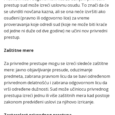
prestup sud može izreći uslovnu osudu. To znači da će
se utvrditi novčana kazna, ali se ona neće izvršiti ako
osuđeni (pravno ili odgovorno lice) za vreme
proveravanja koje odredi sud (koje ne može biti kraće
od jedne ni duže od dve godine) ne učini nov privredni
prestup.
Zaštitne mere
Za privredne prestupe mogu se izreći sledeće zaštitne
mere: javno objavljivanje presude, oduzimanje
predmeta, zabrana pravnom licu da se bavi određenom
privrednom delatnošću i zabrana odgovornom licu da
vrši određene dužnosti. Sud može učiniocu privrednog
prestupa izreći jednu ili više zaštitnih mera kad postoje
zakonom predviđeni uslovi za njihovo izricanje.
Zastarelost privrednog prestupa