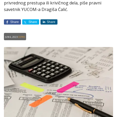
privrednog prestupa ili krivičnog dela, piše pravni
savetnik YUCOM-a Dragiša Ćalić.
Share
Share
Share
Jun 6, 2023
CEPRIS