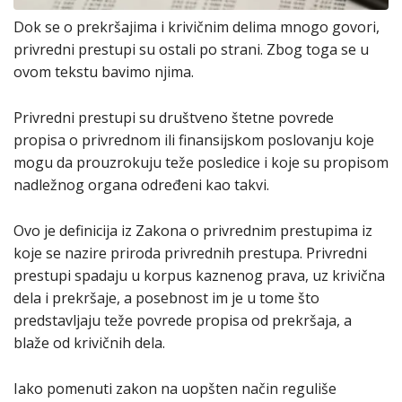
Dok se o prekršajima i krivičnim delima mnogo govori,
privredni prestupi su ostali po strani. Zbog toga se u
ovom tekstu bavimo njima.
Privredni prestupi su društveno štetne povrede
propisa o privrednom ili finansijskom poslovanju koje
mogu da prouzrokuju teže posledice i koje su propisom
nadležnog organa određeni kao takvi.
Ovo je definicija iz Zakona o privrednim prestupima iz
koje se nazire priroda privrednih prestupa. Privredni
prestupi spadaju u korpus kaznenog prava, uz krivična
dela i prekršaje, a posebnost im je u tome što
predstavljaju teže povrede propisa od prekršaja, a
blaže od krivičnih dela.
Iako pomenuti zakon na uopšten način reguliše