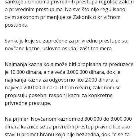
sankcije učiniocima privrednih prestupa reguliše Zakon
o privrednim prestupima. Na sve što nije regulisano
ovim zakonom primenjuje se Zakonik o krivičnom
postupku.
Sankcije koje su zaprećene za privredne prestupe su:
novčane kazne, uslovna osuda i zaštitna mera.
Najmanja kazna koja može biti propisana za preduzeće
je 10.000 dinara, a najveća 3.000.000 dinara, dok je
najmanja kazna za odgovorno lice 2.000 dinara, a
najveća 200.000 dinara. U tom okviru, zakonom se
propisuju posebni rasponi kazni za konkretne
privredne prestupe.
Na primer: Novčanom kaznom od 300.000 do 3.000.000
dinara kazniće se za privredni prestup pravno lice ako
stavi u promet hranu koja nije bezbedna, dok će se za