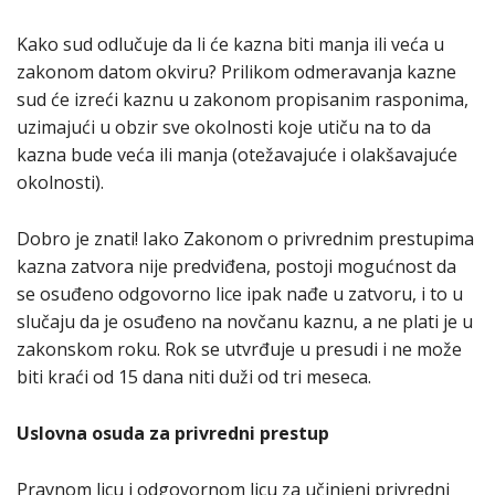
Kako sud odlučuje da li će kazna biti manja ili veća u
zakonom datom okviru? Prilikom odmeravanja kazne
sud će izreći kaznu u zakonom propisanim rasponima,
uzimajući u obzir sve okolnosti koje utiču na to da
kazna bude veća ili manja (otežavajuće i olakšavajuće
okolnosti).
Dobro je znati! Iako Zakonom o privrednim prestupima
kazna zatvora nije predviđena, postoji mogućnost da
se osuđeno odgovorno lice ipak nađe u zatvoru, i to u
slučaju da je osuđeno na novčanu kaznu, a ne plati je u
zakonskom roku. Rok se utvrđuje u presudi i ne može
biti kraći od 15 dana niti duži od tri meseca.
Uslovna osuda za privredni prestup
Pravnom licu i odgovornom licu za učinjeni privredni