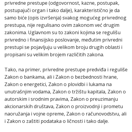
privredne prestupe (odgovornost, kazne, postupak,
postupajuči organ i tako dalje), karakteristično je da
samo biće (opis izvršenja) svakog mogućeg privrednog
prestupa, nije regulisano ovim zakonom već drugim
zakonima. Uglavnom su to zakoni kojima se regulišu
privredno i finansijsko poslovanje, međutim privredni
prestupi se pojavljuju u velikom broju drugih oblasti i
propisani su velikim brojem različitih zakona.
Tako, na primer, privredne prestupe predviđa i reguliše
Zakon o bankama, ali i Zakon o bezbednosti hrane,
Zakon o energetici, Zakon o plovidbi i lukama na
unutrašnjim vodama, Zakon o tržištu kapitala, Zakon o
autorskim i srodnim pravima, Zakon o preuzimanju
akcionarskih društava, Zakon o proizvodnji i prometu
naoružanja i vojne opreme, Zakon o računovodstvu, ali
i Zakon o zaštiti podataka o ličnosti i tako dalje.