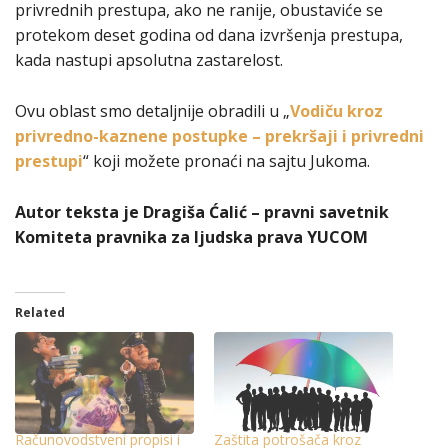
privrednih prestupa, ako ne ranije, obustaviće se
protekom deset godina od dana izvršenja prestupa,
kada nastupi apsolutna zastarelost.
Ovu oblast smo detaljnije obradili u „
Vodiču kroz
privredno-kaznene postupke – prekršaji i privredni
prestupi
“ koji možete pronaći na sajtu Jukoma.
Autor teksta je Dragiša Ćalić – pravni savetnik
Komiteta pravnika za ljudska prava YUCOM
Related
Računovodstveni propisi i
Zaštita potrošača kroz