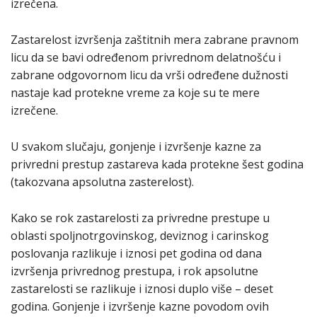
izrečena.
Zastarelost izvršenja zaštitnih mera zabrane pravnom
licu da se bavi određenom privrednom delatnošću i
zabrane odgovornom licu da vrši određene dužnosti
nastaje kad protekne vreme za koje su te mere
izrečene.
U svakom slučaju, gonjenje i izvršenje kazne za
privredni prestup zastareva kada protekne šest godina
(takozvana apsolutna zasterelost).
Kako se rok zastarelosti za privredne prestupe u
oblasti spoljnotrgovinskog, deviznog i carinskog
poslovanja razlikuje i iznosi pet godina od dana
izvršenja privrednog prestupa, i rok apsolutne
zastarelosti se razlikuje i iznosi duplo više – deset
godina. Gonjenje i izvršenje kazne povodom ovih