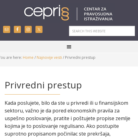
You are here:
Home
/
Najnovije vesti
/
Privredni prestup
Privredni prestup
Kada poslujete, bilo da ste u privredi ili u finansijskom
sektoru, važno je da pored ekonomskih pravila za
uspešno poslovanje, pratite i poštujete propise zemlje
kojima je to poslovanje regulisano. Ako postupite
suprotno propisanom počinilac ste prekršaja,