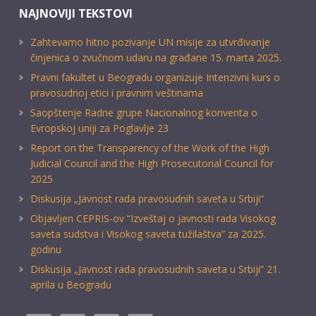
NAJNOVIJI TEKSTOVI
Zahtevamo hitno pozivanje UN misije za utvrđivanje
činjenica o zvučnom udaru na građane 15. marta 2025.
Pravni fakultet u Beogradu organizuje Intenzivni kurs o
pravosudnoj etici i pravnim veštinama
Saopštenje Radne grupe Nacionalnog konventa o
Evropskoj uniji za Poglavlje 23
Report on the Transparency of the Work of the High
Judicial Council and the High Prosecutorial Council for
2025
Diskusija „Javnost rada pravosudnih saveta u Srbiji“
Objavljen CEPRIS-ov “Izveštaj o javnosti rada Visokog
saveta sudstva i Visokog saveta tužilaštva” za 2025.
godinu
Diskusija „Javnost rada pravosudnih saveta u Srbiji” 21.
aprila u Beogradu