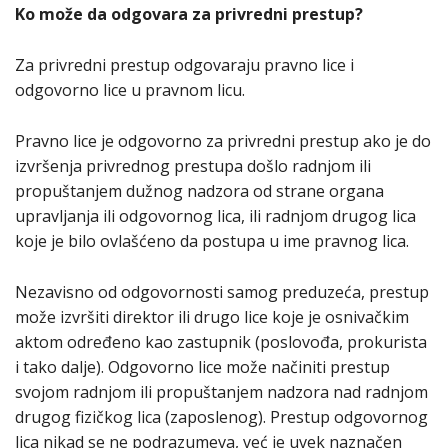
Ko može da odgovara za privredni prestup?
Za privredni prestup odgovaraju pravno lice i
odgovorno lice u pravnom licu.
Pravno lice je odgovorno za privredni prestup ako je do
izvršenja privrednog prestupa došlo radnjom ili
propuštanjem dužnog nadzora od strane organa
upravljanja ili odgovornog lica, ili radnjom drugog lica
koje je bilo ovlašćeno da postupa u ime pravnog lica.
Nezavisno od odgovornosti samog preduzeća, prestup
može izvršiti direktor ili drugo lice koje je osnivačkim
aktom određeno kao zastupnik (poslovođa, prokurista
i tako dalje). Odgovorno lice može načiniti prestup
svojom radnjom ili propuštanjem nadzora nad radnjom
drugog fizičkog lica (zaposlenog). Prestup odgovornog
lica nikad se ne podrazumeva, već je uvek naznačen