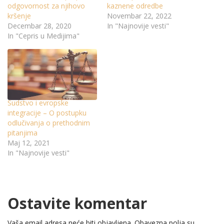
odgovornost za njihovo
kaznene odredbe
kršenje
Novembar 22, 2022
Decembar 28, 2020
In "Najnovije vesti"
In "Cepris u Medijima"
Sudstvo i evropske
integracije – O postupku
odlučivanja o prethodnim
pitanjima
Maj 12, 2021
In "Najnovije vesti"
Ostavite komentar
Vaša email adresa neće biti objavljena.
Obavezna polja su