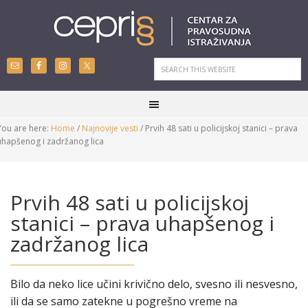
You are here:
Home
/
Najnovije vesti
/
Prvih 48 sati u policijskoj stanici – prava
uhapšenog i zadržanog lica
Prvih 48 sati u policijskoj
stanici – prava uhapšenog i
zadržanog lica
Bilo da neko lice učini krivično delo, svesno ili nesvesno,
ili da se samo zatekne u pogrešno vreme na