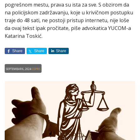
pogrešnom mestu, prava su ista za sve. S obzirom da
na policijskom zadržavanju, koje u krivičnom postupku
traje do 48 sati, ne postoji pristup internetu, nije loše
da ovaj tekst ipak pročitate, piše advokatica YUCOM-a
Katarina Toskić.
Share
Share
Share
Septembar 6, 2024
CEPRIS