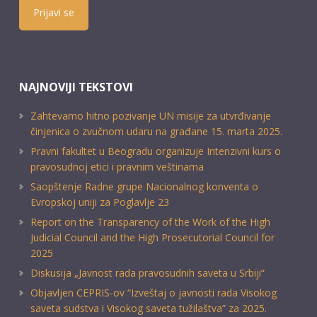
Prijavi se
NAJNOVIJI TEKSTOVI
Zahtevamo hitno pozivanje UN misije za utvrđivanje
činjenica o zvučnom udaru na građane 15. marta 2025.
Pravni fakultet u Beogradu organizuje Intenzivni kurs o
pravosudnoj etici i pravnim veštinama
Saopštenje Radne grupe Nacionalnog konventa o
Evropskoj uniji za Poglavlje 23
Report on the Transparency of the Work of the High
Judicial Council and the High Prosecutorial Council for
2025
Diskusija „Javnost rada pravosudnih saveta u Srbiji“
Objavljen CEPRIS-ov “Izveštaj o javnosti rada Visokog
saveta sudstva i Visokog saveta tužilaštva” za 2025.