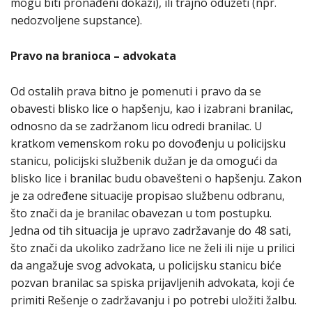
mogu biti pronađeni dokazi), ili trajno oduzeti (npr.
nedozvoljene supstance).
Pravo na branioca – advokata
Od ostalih prava bitno je pomenuti i pravo da se
obavesti blisko lice o hapšenju, kao i izabrani branilac,
odnosno da se zadržanom licu odredi branilac. U
kratkom vemenskom roku po dovođenju u policijsku
stanicu, policijski službenik dužan je da omogući da
blisko lice i branilac budu obavešteni o hapšenju. Zakon
je za određene situacije propisao službenu odbranu,
što znači da je branilac obavezan u tom postupku.
Jedna od tih situacija je upravo zadržavanje do 48 sati,
što znači da ukoliko zadržano lice ne želi ili nije u prilici
da angažuje svog advokata, u policijsku stanicu biće
pozvan branilac sa spiska prijavljenih advokata, koji će
primiti Rešenje o zadržavanju i po potrebi uložiti žalbu.