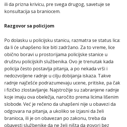
ili da prizna krivicu, pre svega drugog, savetuje se
konsultacija sa braniocem.
Razgovor sa policijom
Po dolasku u policijsku stanicu, razmatra se status lica:
da li će uhapšeno lice biti zadržano. Za to vreme, lice
obično boravi u prostorijama policijske stanice u
društvu policijskih službenika. Ovo je trenutak kada
policija često postavlja pitanja, a po nekada vrši i
nedozvoljene radnje u cilju dobijanja iskaza. Takve
radnje najčešće podrazumevaju ucene, pritiske, pa čak
i fizičko zlostavljanje. Najstrožije su zabranjene radnje
koje imaju ova obeležja, naročito prema licima lišenim
slobode. Već je rečeno da uhapšeni nije u obavezi da
odgovara na pitanja, a ukoliko se izjasni da želi
branioca, ili je on obavezan po zakonu, treba da
obavesti službenike da ne želi ništa da govori bez