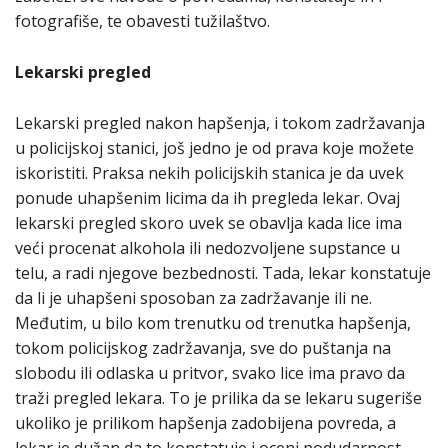
fotografiše, te obavesti tužilaštvo.
Lekarski pregled
Lekarski pregled nakon hapšenja, i tokom zadržavanja
u policijskoj stanici, još jedno je od prava koje možete
iskoristiti. Praksa nekih policijskih stanica je da uvek
ponude uhapšenim licima da ih pregleda lekar. Ovaj
lekarski pregled skoro uvek se obavlja kada lice ima
veći procenat alkohola ili nedozvoljene supstance u
telu, a radi njegove bezbednosti. Tada, lekar konstatuje
da li je uhapšeni sposoban za zadržavanje ili ne.
Međutim, u bilo kom trenutku od trenutka hapšenja,
tokom policijskog zadržavanja, sve do puštanja na
slobodu ili odlaska u pritvor, svako lice ima pravo da
traži pregled lekara. To je prilika da se lekaru sugeriše
ukoliko je prilikom hapšenja zadobijena povreda, a