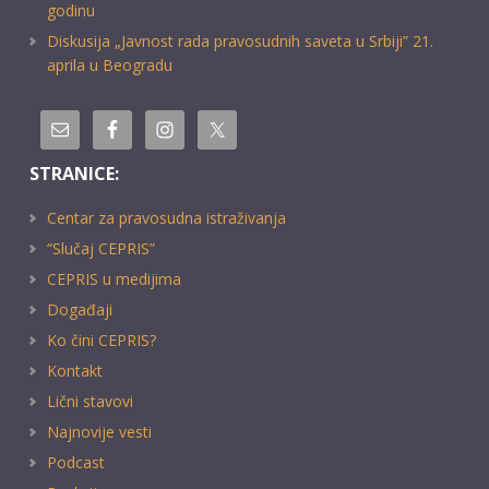
godinu
Diskusija „Javnost rada pravosudnih saveta u Srbiji” 21.
aprila u Beogradu
STRANICE:
Centar za pravosudna istraživanja
“Slučaj CEPRIS”
CEPRIS u medijima
Događaji
Ko čini CEPRIS?
Kontakt
Lični stavovi
Najnovije vesti
Podcast