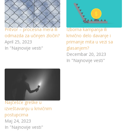
Pritvor – procesna mera ili
Izborna kampanja ili
odmazda za učinjen zločin?
krivično delo davanje i
April 25, 2023
primanje mita u vezi sa
In "Najnovije vesti"
glasanjem?
Decembar 20, 2023
In "Najnovije vesti"
Najčešće greške u
izveštavanju u krivičnim
postupcima
Maj 24, 2023
In "Najnovije vesti"