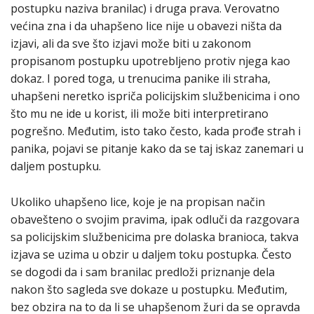
postupku naziva branilac) i druga prava. Verovatno
većina zna i da uhapšeno lice nije u obavezi ništa da
izjavi, ali da sve što izjavi može biti u zakonom
propisanom postupku upotrebljeno protiv njega kao
dokaz. I pored toga, u trenucima panike ili straha,
uhapšeni neretko ispriča policijskim službenicima i ono
što mu ne ide u korist, ili može biti interpretirano
pogrešno. Međutim, isto tako često, kada prođe strah i
panika, pojavi se pitanje kako da se taj iskaz zanemari u
daljem postupku.
Ukoliko uhapšeno lice, koje je na propisan način
obavešteno o svojim pravima, ipak odluči da razgovara
sa policijskim službenicima pre dolaska branioca, takva
izjava se uzima u obzir u daljem toku postupka. Često
se dogodi da i sam branilac predloži priznanje dela
nakon što sagleda sve dokaze u postupku. Međutim,
bez obzira na to da li se uhapšenom žuri da se opravda