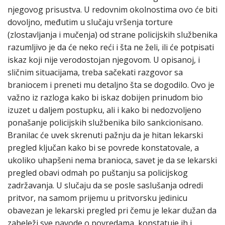
njegovog prisustva. U redovnim okolnostima ovo će biti
dovoljno, međutim u slučaju vršenja torture
(zlostavljanja i mučenja) od strane policijskih službenika
razumljivo je da će neko reći i šta ne želi, ili će potpisati
iskaz koji nije verodostojan njegovom. U opisanoj, i
sličnim situacijama, treba sačekati razgovor sa
braniocem i preneti mu detaljno šta se dogodilo. Ovo je
važno iz razloga kako bi iskaz dobijen prinudom bio
izuzet u daljem postupku, ali i kako bi nedozvoljeno
ponašanje policijskih službenika bilo sankcionisano.
Branilac će uvek skrenuti pažnju da je hitan lekarski
pregled ključan kako bi se povrede konstatovale, a
ukoliko uhapšeni nema branioca, savet je da se lekarski
pregled obavi odmah po puštanju sa policijskog
zadržavanja. U slučaju da se posle saslušanja odredi
pritvor, na samom prijemu u pritvorsku jedinicu
obavezan je lekarski pregled pri čemu je lekar dužan da
zabeleži sve navode o povredama, konstatuje ih i