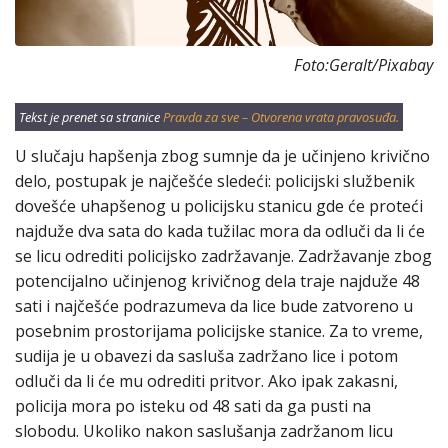
Foto:Geralt/Pixabay
Tekst je prenet sa stranice
Pravda za sve – Otvorena vrata pravosuđa.
U slučaju hapšenja zbog sumnje da je učinjeno krivično
delo, postupak je najčešće sledeći: policijski službenik
dovešće uhapšenog u policijsku stanicu gde će proteći
najduže dva sata do kada tužilac mora da odluči da li će
se licu odrediti policijsko zadržavanje. Zadržavanje zbog
potencijalno učinjenog krivičnog dela traje najduže 48
sati i najčešće podrazumeva da lice bude zatvoreno u
posebnim prostorijama policijske stanice. Za to vreme,
sudija je u obavezi da sasluša zadržano lice i potom
odluči da li će mu odrediti pritvor. Ako ipak zakasni,
policija mora po isteku od 48 sati da ga pusti na
slobodu. Ukoliko nakon saslušanja zadržanom licu