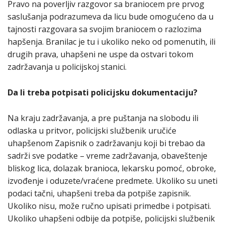
Pravo na poverljiv razgovor sa braniocem pre prvog
saslušanja podrazumeva da licu bude omogućeno da u
tajnosti razgovara sa svojim braniocem o razlozima
hapšenja. Branilac je tu i ukoliko neko od pomenutih, ili
drugih prava, uhapšeni ne uspe da ostvari tokom
zadržavanja u policijskoj stanici.
Da li treba potpisati policijsku dokumentaciju?
Na kraju zadržavanja, a pre puštanja na slobodu ili
odlaska u pritvor, policijski službenik uručiće
uhapšenom Zapisnik o zadržavanju koji bi trebao da
sadrži sve podatke – vreme zadržavanja, obaveštenje
bliskog lica, dolazak branioca, lekarsku pomoć, obroke,
izvođenje i oduzete/vraćene predmete. Ukoliko su uneti
podaci tačni, uhapšeni treba da potpiše zapisnik.
Ukoliko nisu, može ručno upisati primedbe i potpisati.
Ukoliko uhapšeni odbije da potpiše, policijski službenik