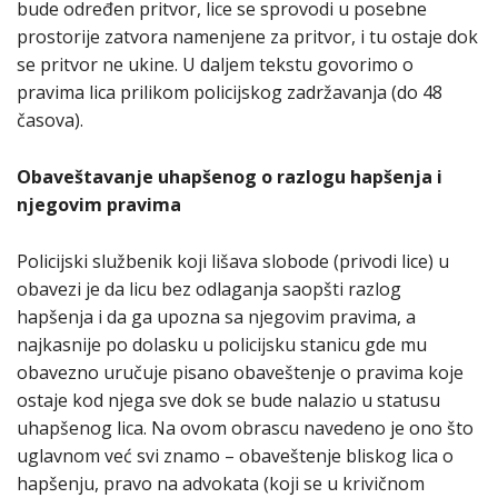
bude određen pritvor, lice se sprovodi u posebne
prostorije zatvora namenjene za pritvor, i tu ostaje dok
se pritvor ne ukine. U daljem tekstu govorimo o
pravima lica prilikom policijskog zadržavanja (do 48
časova).
Obaveštavanje uhapšenog o razlogu hapšenja i
njegovim pravima
Policijski službenik koji lišava slobode (privodi lice) u
obavezi je da licu bez odlaganja saopšti razlog
hapšenja i da ga upozna sa njegovim pravima, a
najkasnije po dolasku u policijsku stanicu gde mu
obavezno uručuje pisano obaveštenje o pravima koje
ostaje kod njega sve dok se bude nalazio u statusu
uhapšenog lica. Na ovom obrascu navedeno je ono što
uglavnom već svi znamo – obaveštenje bliskog lica o
hapšenju, pravo na advokata (koji se u krivičnom