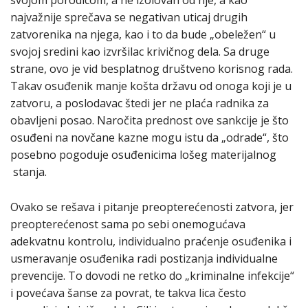
najvažnije sprečava se negativan uticaj drugih
zatvorenika na njega, kao i to da bude „obeležen“ u
svojoj sredini kao izvršilac krivičnog dela. Sa druge
strane, ovo je vid besplatnog društveno korisnog rada.
Takav osuđenik manje košta državu od onoga koji je u
zatvoru, a poslodavac štedi jer ne plaća radnika za
obavljeni posao. Naročita prednost ove sankcije je što
osuđeni na novčane kazne mogu istu da „odrade“, što
posebno pogoduje osuđenicima lošeg materijalnog
stanja.
Ovako se rešava i pitanje preopterećenosti zatvora, jer
preopterećenost sama po sebi onemogućava
adekvatnu kontrolu, individualno praćenje osuđenika i
usmeravanje osuđenika radi postizanja individualne
prevencije. To dovodi ne retko do „kriminalne infekcije“
i povećava šanse za povrat, te takva lica često