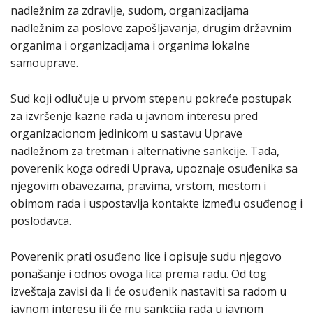
nadležnim za zdravlje, sudom, organizacijama
nadležnim za poslove zapošljavanja, drugim državnim
organima i organizacijama i organima lokalne
samouprave.
Sud koji odlučuje u prvom stepenu pokreće postupak
za izvršenje kazne rada u javnom interesu pred
organizacionom jedinicom u sastavu Uprave
nadležnom za tretman i alternativne sankcije. Tada,
poverenik koga odredi Uprava, upoznaje osuđenika sa
njegovim obavezama, pravima, vrstom, mestom i
obimom rada i uspostavlja kontakte između osuđenog i
poslodavca.
Poverenik prati osuđeno lice i opisuje sudu njegovo
ponašanje i odnos ovoga lica prema radu. Od tog
izveštaja zavisi da li će osuđenik nastaviti sa radom u
javnom interesu ili će mu sankcija rada u javnom