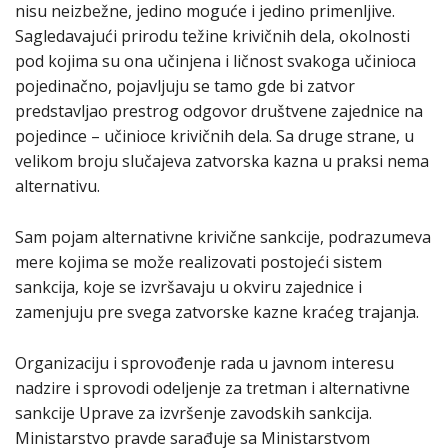
nisu neizbežne, jedino moguće i jedino primenljive.
Sagledavajući prirodu težine krivičnih dela, okolnosti
pod kojima su ona učinjena i ličnost svakoga učinioca
pojedinačno, pojavljuju se tamo gde bi zatvor
predstavljao prestrog odgovor društvene zajednice na
pojedince – učinioce krivičnih dela. Sa druge strane, u
velikom broju slučajeva zatvorska kazna u praksi nema
alternativu.
Sam pojam alternativne krivične sankcije, podrazumeva
mere kojima se može realizovati postojeći sistem
sankcija, koje se izvršavaju u okviru zajednice i
zamenjuju pre svega zatvorske kazne kraćeg trajanja.
Organizaciju i sprovođenje rada u javnom interesu
nadzire i sprovodi odeljenje za tretman i alternativne
sankcije Uprave za izvršenje zavodskih sankcija.
Ministarstvo pravde sarađuje sa Ministarstvom