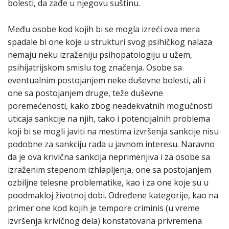
bolesti, da zađe u njegovu suštinu.
Među osobe kod kojih bi se mogla izreći ova mera
spadale bi one koje u strukturi svog psihičkog nalaza
nemaju neku izraženiju psihopatologiju u užem,
psihijatrijskom smislu tog značenja. Osobe sa
eventualnim postojanjem neke duševne bolesti, ali i
one sa postojanjem druge, teže duševne
poremećenosti, kako zbog neadekvatnih mogućnosti
uticaja sankcije na njih, tako i potencijalnih problema
koji bi se mogli javiti na mestima izvršenja sankcije nisu
podobne za sankciju rada u javnom interesu. Naravno
da je ova krivična sankcija neprimenjiva i za osobe sa
izraženim stepenom izhlapljenja, one sa postojanjem
ozbiljne telesne problematike, kao i za one koje su u
poodmakloj životnoj dobi. Određene kategorije, kao na
primer one kod kojih je tempore criminis (u vreme
izvršenja krivičnog dela) konstatovana privremena