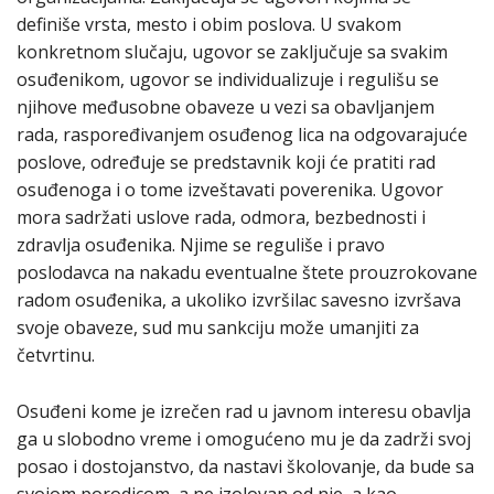
definiše vrsta, mesto i obim poslova. U svakom
konkretnom slučaju, ugovor se zaključuje sa svakim
osuđenikom, ugovor se individualizuje i regulišu se
njihove međusobne obaveze u vezi sa obavljanjem
rada, raspoređivanjem osuđenog lica na odgovarajuće
poslove, određuje se predstavnik koji će pratiti rad
osuđenoga i o tome izveštavati poverenika. Ugovor
mora sadržati uslove rada, odmora, bezbednosti i
zdravlja osuđenika. Njime se reguliše i pravo
poslodavca na nakadu eventualne štete prouzrokovane
radom osuđenika, a ukoliko izvršilac savesno izvršava
svoje obaveze, sud mu sankciju može umanjiti za
četvrtinu.
Osuđeni kome je izrečen rad u javnom interesu obavlja
ga u slobodno vreme i omogućeno mu je da zadrži svoj
posao i dostojanstvo, da nastavi školovanje, da bude sa
svojom porodicom, a ne izolovan od nje, a kao