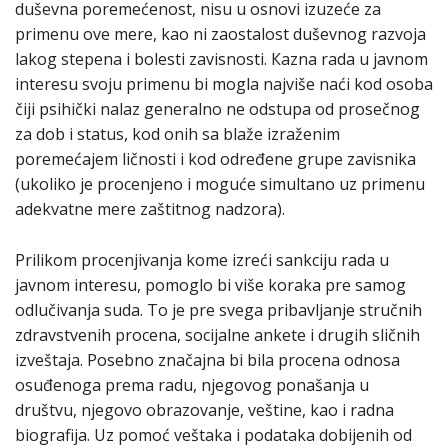
duševna poremećenost, nisu u osnovi izuzeće za
primenu ove mere, kao ni zaostalost duševnog razvoja
lakog stepena i bolesti zavisnosti. Кazna rada u javnom
interesu svoju primenu bi mogla najviše naći kod osoba
čiji psihički nalaz generalno ne odstupa od prosečnog
za dob i status, kod onih sa blaže izraženim
poremećajem ličnosti i kod određene grupe zavisnika
(ukoliko je procenjeno i moguće simultano uz primenu
adekvatne mere zaštitnog nadzora).
Prilikom procenjivanja kome izreći sankciju rada u
javnom interesu, pomoglo bi više koraka pre samog
odlučivanja suda. To je pre svega pribavljanje stručnih
zdravstvenih procena, socijalne ankete i drugih sličnih
izveštaja. Posebno značajna bi bila procena odnosa
osuđenoga prema radu, njegovog ponašanja u
društvu, njegovo obrazovanje, veštine, kao i radna
biografija. Uz pomoć veštaka i podataka dobijenih od