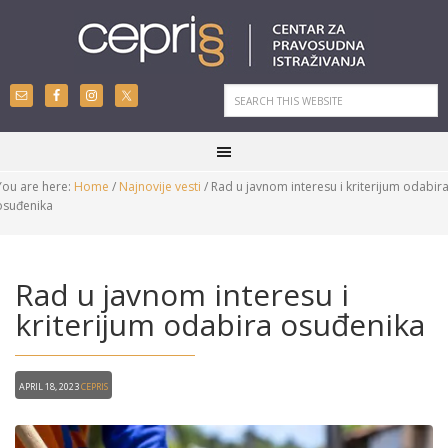
You are here:
Home
/
Najnovije vesti
/
Rad u javnom interesu i kriterijum odabir
osuđenika
Rad u javnom interesu i
kriterijum odabira osuđenika
April 18, 2023
CEPRIS