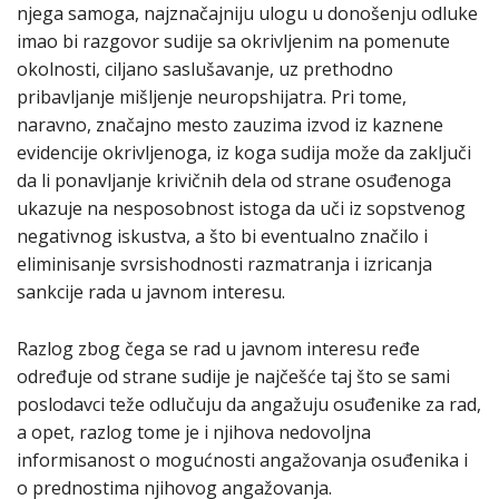
njega samoga, najznačajniju ulogu u donošenju odluke
imao bi razgovor sudije sa okrivljenim na pomenute
okolnosti, ciljano saslušavanje, uz prethodno
pribavljanje mišljenje neuropshijatra. Pri tome,
naravno, značajno mesto zauzima izvod iz kaznene
evidencije okrivljenoga, iz koga sudija može da zaključi
da li ponavljanje krivičnih dela od strane osuđenoga
ukazuje na nesposobnost istoga da uči iz sopstvenog
negativnog iskustva, a što bi eventualno značilo i
eliminisanje svrsishodnosti razmatranja i izricanja
sankcije rada u javnom interesu.
Razlog zbog čega se rad u javnom interesu ređe
određuje od strane sudije je najčešće taj što se sami
poslodavci teže odlučuju da angažuju osuđenike za rad,
a opet, razlog tome je i njihova nedovoljna
informisanost o mogućnosti angažovanja osuđenika i
o prednostima njihovog angažovanja.