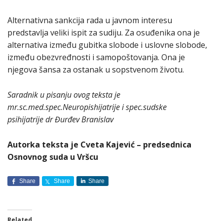
Alternativna sankcija rada u javnom interesu
predstavlja veliki ispit za sudiju. Za osuđenika ona je
alternativa između gubitka slobode i uslovne slobode,
između obezvređnosti i samopoštovanja. Ona je
njegova šansa za ostanak u sopstvenom životu.
Saradnik u pisanju ovog teksta je
mr.sc.med.spec.Neuropishijatrije i spec.sudske
psihijatrije dr Đurđev Branislav
Autorka teksta je Cveta Kajević – predsednica
Osnovnog suda u Vršcu
Share
Share
Share
Related