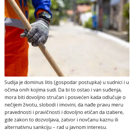
Sudija je dominus litis (gospodar postupka) u sudnici i u
očima onih kojima sudi. Da bi to ostao i van suđenja,
mora biti dovoljno stručan i posvećen kada odlučuje o
nečijem životu, slobodi i imovini, da nađe pravu meru
pravednosti i pravičnosti i dovoljno etičan da izabere,
gde zakon to dozvoljava, zatvor i novčanu kaznu ili
alternativnu sankciju – rad u javnom interesu.