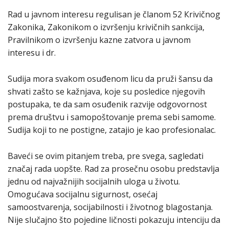
Rad u javnom interesu regulisan je članom 52 Кrivičnog
Zakonika, Zakonikom o izvršenju krivičnih sankcija,
Pravilnikom o izvršenju kazne zatvora u javnom
interesu i dr.
Sudija mora svakom osuđenom licu da pruži šansu da
shvati zašto se kažnjava, koje su posledice njegovih
postupaka, te da sam osuđenik razvije odgovornost
prema društvu i samopoštovanje prema sebi samome.
Sudija koji to ne postigne, zatajio je kao profesionalac.
Baveći se ovim pitanjem treba, pre svega, sagledati
značaj rada uopšte. Rad za prosečnu osobu predstavlja
jednu od najvažnijih socijalnih uloga u životu.
Omogućava socijalnu sigurnost, osećaj
samoostvarenja, socijabilnosti i životnog blagostanja.
Nije slučajno što pojedine ličnosti pokazuju intenciju da