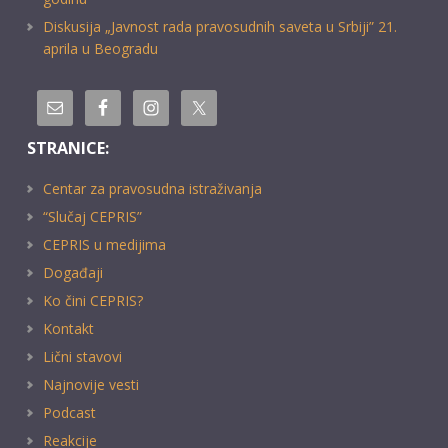
Diskusija „Javnost rada pravosudnih saveta u Srbiji” 21.
aprila u Beogradu
STRANICE:
Centar za pravosudna istraživanja
“Slučaj CEPRIS”
CEPRIS u medijima
Događaji
Ko čini CEPRIS?
Kontakt
Lični stavovi
Najnovije vesti
Podcast
Reakcije