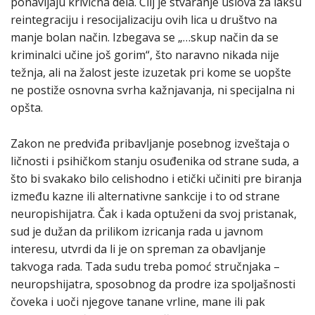
ponavljaju krivična dela. Cilj je stvaranje uslova za lakšu
reintegraciju i resocijalizaciju ovih lica u društvo na
manje bolan način. Izbegava se „…skup način da se
kriminalci učine još gorim“, što naravno nikada nije
težnja, ali na žalost jeste izuzetak pri kome se uopšte
ne postiže osnovna svrha kažnjavanja, ni specijalna ni
opšta.
Zakon ne predviđa pribavljanje posebnog izveštaja o
ličnosti i psihičkom stanju osuđenika od strane suda, a
što bi svakako bilo celishodno i etički učiniti pre biranja
između kazne ili alternativne sankcije i to od strane
neuropishijatra. Čak i kada optuženi da svoj pristanak,
sud je dužan da prilikom izricanja rada u javnom
interesu, utvrdi da li je on spreman za obavljanje
takvoga rada. Tada sudu treba pomoć stručnjaka –
neuropshijatra, sposobnog da prodre iza spoljašnosti
čoveka i uoči njegove tanane vrline, mane ili pak