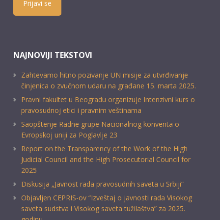
Prijavi se
NAJNOVIJI TEKSTOVI
Zahtevamo hitno pozivanje UN misije za utvrđivanje
činjenica o zvučnom udaru na građane 15. marta 2025.
Pravni fakultet u Beogradu organizuje Intenzivni kurs o
pravosudnoj etici i pravnim veštinama
Saopštenje Radne grupe Nacionalnog konventa o
Evropskoj uniji za Poglavlje 23
Report on the Transparency of the Work of the High
Judicial Council and the High Prosecutorial Council for
2025
Diskusija „Javnost rada pravosudnih saveta u Srbiji“
Objavljen CEPRIS-ov “Izveštaj o javnosti rada Visokog
saveta sudstva i Visokog saveta tužilaštva” za 2025.
godinu