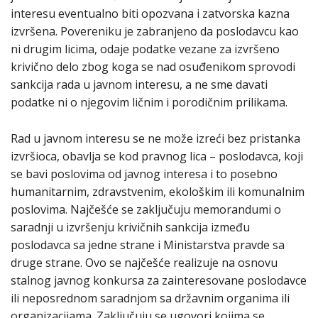
interesu eventualno biti opozvana i zatvorska kazna
izvršena. Povereniku je zabranjeno da poslodavcu kao
ni drugim licima, odaje podatke vezane za izvršeno
krivično delo zbog koga se nad osuđenikom sprovodi
sankcija rada u javnom interesu, a ne sme davati
podatke ni o njegovim ličnim i porodičnim prilikama.
Rad u javnom interesu se ne može izreći bez pristanka
izvršioca, obavlja se kod pravnog lica – poslodavca, koji
se bavi poslovima od javnog interesa i to posebno
humanitarnim, zdravstvenim, ekološkim ili komunalnim
poslovima. Najčešće se zaključuju memorandumi o
saradnji u izvršenju krivičnih sankcija između
poslodavca sa jedne strane i Ministarstva pravde sa
druge strane. Ovo se najčešće realizuje na osnovu
stalnog javnog konkursa za zainteresovane poslodavce
ili neposrednom saradnjom sa državnim organima ili
organizacijama. Zaključuju se ugovori kojima se