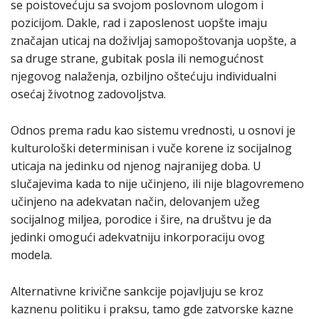
se poistovećuju sa svojom poslovnom ulogom i
pozicijom. Dakle, rad i zaposlenost uopšte imaju
značajan uticaj na doživljaj samopoštovanja uopšte, a
sa druge strane, gubitak posla ili nemogućnost
njegovog nalaženja, ozbiljno oštećuju individualni
osećaj životnog zadovoljstva.
Odnos prema radu kao sistemu vrednosti, u osnovi je
kulturološki determinisan i vuče korene iz socijalnog
uticaja na jedinku od njenog najranijeg doba. U
slučajevima kada to nije učinjeno, ili nije blagovremeno
učinjeno na adekvatan način, delovanjem užeg
socijalnog miljea, porodice i šire, na društvu je da
jedinki omogući adekvatniju inkorporaciju ovog
modela.
Alternativne krivične sankcije pojavljuju se kroz
kaznenu politiku i praksu, tamo gde zatvorske kazne