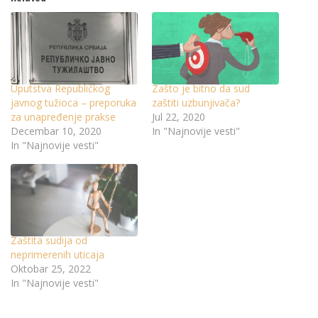
Uputstva Republičkog
Zašto je bitno da sud
javnog tužioca – preporuka
zaštiti uzbunjivača?
za unapređenje prakse
Jul 22, 2020
Decembar 10, 2020
In "Najnovije vesti"
In "Najnovije vesti"
Zaštita sudija od
neprimerenih uticaja
Oktobar 25, 2022
In "Najnovije vesti"