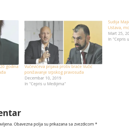
Sudija Maj
Ustava, mo
Mart 25, 2
In "Cepris 
a 20 godina
Vučevićeva prijava protiv braće Vučić
uđa
ponižavanje srpskog pravosuđa
Decembar 10, 2019
In "Cepris u Medijima"
entar
vljena.
Obavezna polja su prikazana sa zvezdicom
*