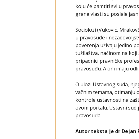
koju će pamtiti svi u prav
grane vlasti su poslale jas
Sociolozi (Vuković, Mrakov
u pravosuđe i nezadovoljs
poverenja uživaju jedino p
tužilaštva, načinom na koji 
pripadnici pravničke profes
pravosuđu. A oni imaju odli
O ulozi Ustavnog suda, nje
važnim temama, otimanju o
kontrole ustavnosti na zašt
ovom portalu. Ustavni sud j
pravosuđa.
Autor teksta je dr Dejan 