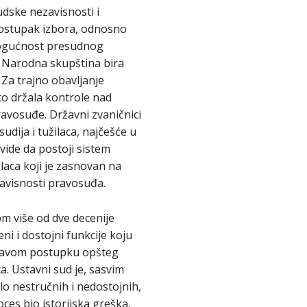
dske nezavisnosti i
 postupak izbora, odnosno
 mogućnost presudnog
. Narodna skupština bira
 Za trajno obavljanje
ito držala kontrole nad
ravosuđe. Državni zvaničnici
dija i tužilaca, najčešće u
 vide da postoji sistem
laca koji je zasnovan na
zavisnosti pravosuđa.
om više od dve decenije
ni i dostojni funkcije koju
aljavom postupku opšteg
a. Ustavni sud je, sasvim
o nestručnih i nedostojnih,
oces bio istorijska greška,