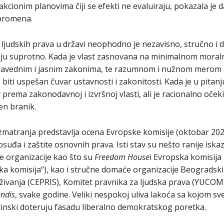
akcionim planovima čiji se efekti ne evaluiraju, pokazala je
 promena.
u ljudskih prava u državi neophodno je nezavisno, stručno i
zuju suprotno. Kada je vlast zasnovana na minimalnom mora
avednim i jasnim zakonima, te razumnom i nužnom merom di
ti uspešan čuvar ustavnosti i zakonitosti. Kada je u pitanj
 prema zakonodavnoj i izvršnoj vlasti, ali je racionalno oček
en branik.
atranja predstavlja ocena Evropske komisije (oktobar 2020)
suđa i zaštite osnovnih prava. Isti stav su nešto ranije iskaz
organizacije kao što su
Freedom House
i Evropska komisija
a komisija“), kao i stručne domaće organizacije Beogradski 
ivanja (CEPRIS), Komitet pravnika za ljudska prava (YUCOM) 
ndis
, svake godine. Veliki nespokoj uliva lakoća sa kojom sve
utinski doteruju fasadu liberalno demokratskog poretka.