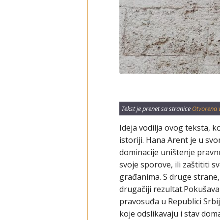
Tekst je prenet sa stranice
Otvorena 
Ideja vodilja ovog teksta, ko
istoriji. Hana Arent je u s
dominacije uništenje pravn
svoje sporove, ili zaštitit
građanima. S druge strane, A
drugačiji rezultat.Pokušav
pravosuđa u Republici Srbij
koje odslikavaju i stav dom