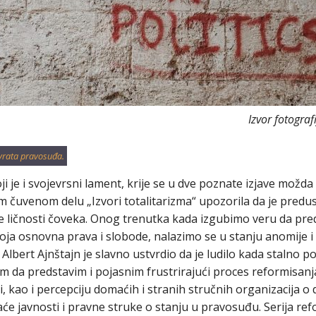
Izvor fotogra
vrata pravosuđa.
ji je i svojevrsni lament, krije se u dve poznate izjave možda 
vom čuvenom delu „Izvori totalitarizma“ upozorila da je predu
e ličnosti čoveka. Onog trenutka kada izgubimo veru da pr
i svoja osnovna prava i slobode, nalazimo se u stanju anomije
lbert Ajnštajn je slavno ustvrdio da je ludilo kada stalno po
am da predstavim i pojasnim frustrirajući proces reformisan
i, kao i percepciju domaćih i stranih stručnih organizacija o
aće javnosti i pravne struke o stanju u pravosuđu. Serija r