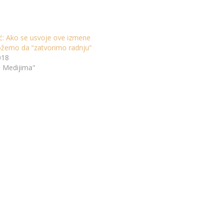
ić: Ako se usvoje ove izmene
žemo da “zatvorimo radnju”
018
u Medijima"