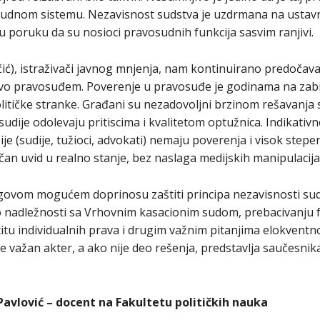
osudnom sistemu. Nezavisnost sudstva je uzdrmana na ustavn
nu poruku da su nosioci pravosudnih funkcija sasvim ranjivi.
čić), istraživači javnog mnjenja, nam kontinuirano predoča
tvo pravosuđem. Poverenje u pravosuđe je godinama na zabr
olitičke stranke. Građani su nezadovoljni brzinom rešavanja
sudije odolevaju pritiscima i kvalitetom optužnica. Indikativn
ije (sudije, tužioci, advokati) nemaju poverenja i visok step
čan uvid u realno stanje, bez naslaga medijskih manipulacija
govom mogućem doprinosu zaštiti principa nezavisnosti sud
 nadležnosti sa Vrhovnim kasacionim sudom, prebacivanju 
itu individualnih prava i drugim važnim pitanjima elokventn
e važan akter, a ako nije deo rešenja, predstavlja saučesnik
Pavlović – docent na Fakultetu političkih nauka