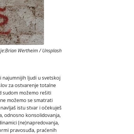
fije:Brian Wertheim / Unsplash
i najumnijih ljudi u svetskoj
slov za ostvarenje totalne
ed sudom možemo rešiti
 i ne možemo se smatrati
navljaš istu stvar i očekuješ
ja, odnosno konsolidovanja,
 dinamici (ne)napredovanja,
eformi pravosuđa, praćenih