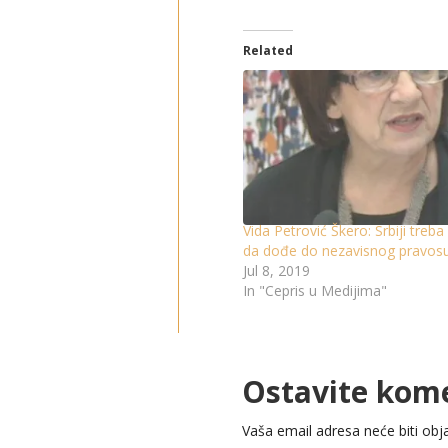
Related
Vida Petrović Škero: Srbiji treb
da dođe do nezavisnog pravos
Jul 8, 2019
In "Cepris u Medijima"
Ostavite kom
Vaša email adresa neće biti obja