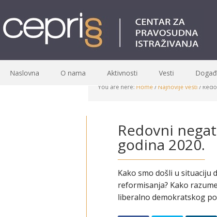
Naslovna
O nama
Aktivnosti
Vesti
Događa
You are here:
Home
/
Najnovije vesti
/
Redov
Redovni negati
godina 2020.
Kako smo došli u situaciju 
reformisanja? Kako razumeti
liberalno demokratskog por