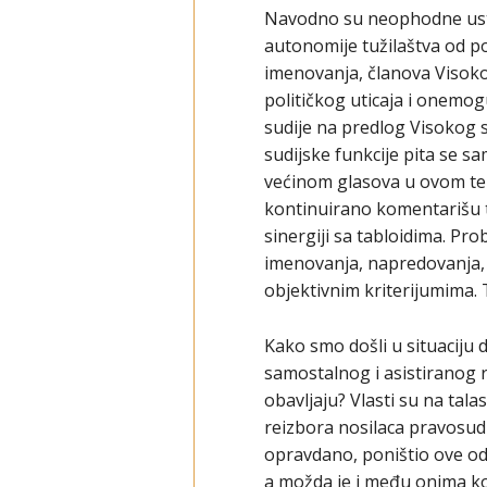
Navodno su neophodne usta
autonomije tužilaštva od po
imenovanja, članova Visoko
političkog uticaja i onemo
sudije na predlog Visokog s
sudijske funkcije pita se s
većinom glasova u ovom tel
kontinuirano komentarišu te
sinergiji sa tabloidima. Pro
imenovanja, napredovanja, a
objektivnim kriterijumima.
Kako smo došli u situaciju 
samostalnog i asistiranog re
obavljaju? Vlasti su na tal
reizbora nosilaca pravosudni
opravdano, poništio ove od
a možda je i među onima koji