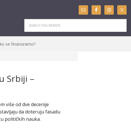
ko se finansiramo?
 Srbiji –
om više od dve decenije
stavljaju da doteruju fasadu
u političkih nauka.