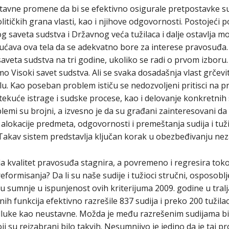
vne promene da bi se efektivno osigurale pretpostavke su
litičkih grana vlasti, kao i njihove odgovornosti. Postojeći
g saveta sudstva i Državnog veća tužilaca i dalje ostavlja
gućava ova tela da se adekvatno bore za interese pravosuđa
aveta sudstva na tri godine, ukoliko se radi o prvom izboru.
amo Visoki savet sudstva. Ali se svaka dosadašnja vlast grčev
u. Kao poseban problem ističu se nedozvoljeni pritisci na p
kuće istrage i sudske procese, kao i delovanje konkretnih su
blemi su brojni, a izvesno je da su građani zainteresovani da
lokacije predmeta, odgovornosti i premeštanja sudija i tuži
 Takav sistem predstavlja ključan korak u obezbeđivanju ne
da kvalitet pravosuđa stagnira, a povremeno i regresira tok
formisanja? Da li su naše sudije i tužioci stručni, osposoblje
asu sumnje u ispunjenost ovih kriterijuma 2009. godine u tr
h funkcija efektivno razrešile 837 sudija i preko 200 tužilac
luke kao neustavne. Možda je među razrešenim sudijama bil
 su reizabrani bilo takvih. Nesumnjivo je jedino da je taj pr