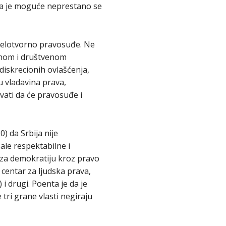
 da je moguće neprestano se
 delotvorno pravosuđe. Ne
lnom i društvenom
skrecionih ovlašćenja,
u vladavina prava,
ivati da će pravosuđe i
 da Srbija nije
ale respektabilne i
 za demokratiju kroz pravo
centar za ljudska prava,
i drugi. Poenta je da je
 tri grane vlasti negiraju