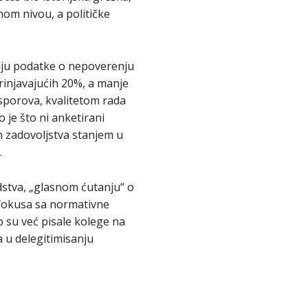
om nivou, a političke
vaju podatke o nepoverenju
injavajućih 20%, a manje
 sporova, kvalitetom rada
o je što ni anketirani
en zadovoljstva stanjem u
.
stva, „glasnom ćutanju“ o
fokusa sa normativne
o su već pisale kolege na
a u delegitimisanju