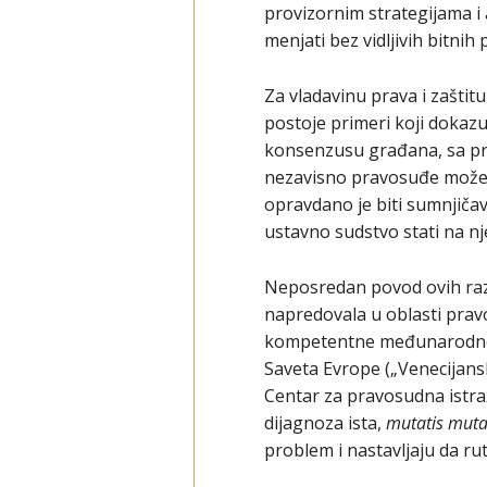
provizornim strategijama i 
menjati bez vidljivih bitnih
Za vladavinu prava i zaštit
postoje primeri koji doka
konsenzusu građana, sa pr
nezavisno pravosuđe može bi
opravdano je biti sumnjičav
ustavno sudstvo stati na nj
Neposredan povod ovih razm
napredovala u oblasti pravo
kompetentne međunarodne 
Saveta Evrope („Venecijansk
Centar za pravosudna istraž
dijagnoza ista,
mutatis muta
problem i nastavljaju da r