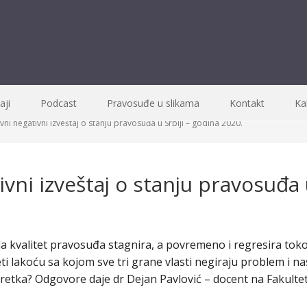
ji
Podcast
Pravosuđe u slikama
Kontakt
Ka
ni negativni izveštaj o stanju pravosuđa u Srbiji – godina 2020.
vni izveštaj o stanju pravosuđa u
da kvalitet pravosuđa stagnira, a povremeno i regresira tok
 lakoću sa kojom sve tri grane vlasti negiraju problem i na
etka? Odgovore daje dr Dejan Pavlović – docent na Fakultet