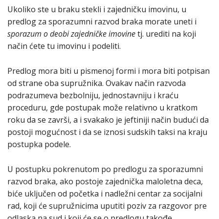
Ukoliko ste u braku stekli i zajedničku imovinu, u
predlog za sporazumni razvod braka morate uneti i
sporazum o deobi zajedničke imovine
tj. urediti na koji
način ćete tu imovinu i podeliti.
Predlog mora biti u pismenoj formi i mora biti potpisan
od strane oba supružnika. Ovakav način razvoda
podrazumeva bezbolniju, jednostavniju i kraću
proceduru, gde postupak može relativno u kratkom
roku da se završi, a i svakako je jeftiniji način budući da
postoji mogućnost i da se iznosi sudskih taksi na kraju
postupka podele.
U postupku pokrenutom po predlogu za sporazumni
razvod braka, ako postoje zajednička maloletna deca,
biće uključen od početka i nadležni centar za socijalni
rad, koji će supružnicima uputiti poziv za razgovor pre
odlaska na sud i koji će se o predlogu takođe