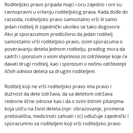
Roditeljsko pravo pripada majci i ocu zajedno i oni su
ravnopravni u vršenju roditeljskog prava. Kada dođe do
razvoda, roditeljsko pravo samostalno vrši ili samo
jedan roditelj ili zajednički ukoliko se tako dogovore.
Ako je sporazumom predloženo da jedan roditelj
samostalno vrši roditeljsko pravo, osim sporazuma o
poveravanju deteta jednom roditelju, predlog mora da
sadrži i
sporazum o visini doprinosa za izdržavanje
koje će
davati drugi roditelj, kao i
sporazum o načinu održavanja
ličnih odnosa
deteta sa drugim roditeljem.
Roditelj koji ne vrši roditeljsko pravo ima pravo i
dužnost da dete izdržava, da sa detetom održava
redovne lične odnose kao i da o svim bitnim pitanjima
koja utiču na život deteta (npr. obrazovanje, promena
prebivališta, medicinski zahvati i sl.) odlučuje zajednički i
sporazumno sa roditeljem koji vrši roditeljsko pravo.