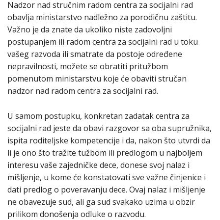
Nadzor nad stručnim radom centra za socijalni rad
obavlja ministarstvo nadležno za porodičnu zaštitu.
Važno je da znate da ukoliko niste zadovoljni
postupanjem ili radom centra za socijalni rad u toku
vašeg razvoda ili smatrate da postoje određene
nepravilnosti, možete se obratiti pritužbom
pomenutom ministarstvu koje će obaviti stručan
nadzor nad radom centra za socijalni rad.
U samom postupku, konkretan zadatak centra za
socijalni rad jeste da obavi razgovor sa oba supružnika,
ispita roditeljske kompetencije i da, nakon što utvrdi da
li je ono što tražite tužbom ili predlogom u najboljem
interesu vaše zajedničke dece, donese svoj nalaz i
mišljenje, u kome će konstatovati sve važne činjenice i
dati predlog o poveravanju dece. Ovaj nalaz i mišljenje
ne obavezuje sud, ali ga sud svakako uzima u obzir
prilikom donošenja odluke o razvodu.