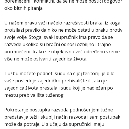
poremećeni i konfliktni, da se ne može postići dogovor
oko bitnih pitanja.
U našem pravu važi načelo razrešivosti braka, iz koga
proizilazi pravilo da niko ne može ostati u braku protiv
svoje volje. Stoga, svaki supružnik ima pravo da se
razvede ukoliko su bračni odnosi ozbiljno i trajno
poremećeni ili ako se objektivno već određeno vreme
više ne može ostvariti zajednica života.
Tužbu možete podneti sudu na čijoj teritoriji je bilo
vaše poslednje zajedničko prebivalište ili, ako je
zajednica života prestala i sudu koji je nadležan po
mestu prebivališta tuženog.
Pokretanje postupka razvoda podnošenjem tužbe
predstavlja teži i skuplji način razvoda i sam postupak
može da potraje. U slučaju da supružnici imaju