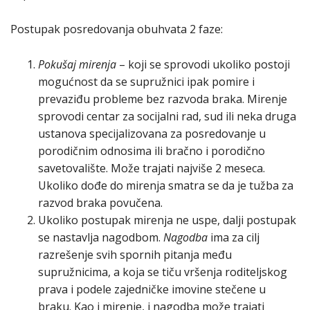
Postupak posredovanja obuhvata 2 faze:
Pokušaj mirenja
– koji se sprovodi ukoliko postoji
mogućnost da se supružnici ipak pomire i
prevaziđu probleme bez razvoda braka. Mirenje
sprovodi centar za socijalni rad, sud ili neka druga
ustanova specijalizovana za posredovanje u
porodičnim odnosima ili bračno i porodično
savetovalište. Može trajati najviše 2 meseca.
Ukoliko dođe do mirenja smatra se da je tužba za
razvod braka povučena.
Ukoliko postupak mirenja ne uspe, dalji postupak
se nastavlja nagodbom.
Nagodba
ima za cilj
razrešenje svih spornih pitanja među
supružnicima, a koja se tiču vršenja roditeljskog
prava i podele zajedničke imovine stečene u
braku. Kao i mirenje, i nagodba može trajati