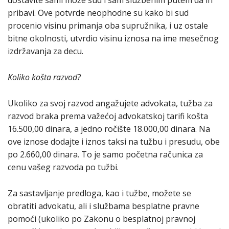
dostavite sami može sud i sam službenim putem da ih
pribavi. Ove potvrde neophodne su kako bi sud
procenio visinu primanja oba supružnika, i uz ostale
bitne okolnosti, utvrdio visinu iznosa na ime mesečnog
izdržavanja za decu.
Koliko košta razvod?
Ukoliko za svoj razvod angažujete advokata, tužba za
razvod braka prema važećoj advokatskoj tarifi košta
16.500,00 dinara, a jedno ročište 18.000,00 dinara. Na
ove iznose dodajte i iznos taksi na tužbu i presudu, obe
po 2.660,00 dinara. To je samo početna računica za
cenu vašeg razvoda po tužbi.
Za sastavljanje predloga, kao i tužbe, možete se
obratiti advokatu, ali i službama besplatne pravne
pomoći (ukoliko po Zakonu o besplatnoj pravnoj