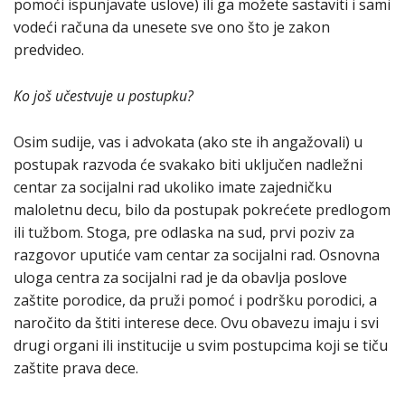
pomoći ispunjavate uslove) ili ga možete sastaviti i sami
vodeći računa da unesete sve ono što je zakon
predvideo.
Ko još učestvuje u postupku?
Osim sudije, vas i advokata (ako ste ih angažovali) u
postupak razvoda će svakako biti uključen nadležni
centar za socijalni rad ukoliko imate zajedničku
maloletnu decu, bilo da postupak pokrećete predlogom
ili tužbom. Stoga, pre odlaska na sud, prvi poziv za
razgovor uputiće vam centar za socijalni rad. Osnovna
uloga centra za socijalni rad je da obavlja poslove
zaštite porodice, da pruži pomoć i podršku porodici, a
naročito da štiti interese dece. Ovu obavezu imaju i svi
drugi organi ili institucije u svim postupcima koji se tiču
zaštite prava dece.