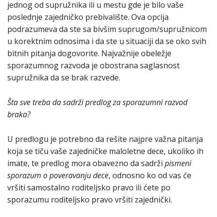
jednog od supružnika ili u mestu gde je bilo vaše
poslednje zajedničko prebivalište. Ova opcija
podrazumeva da ste sa bivšim suprugom/supružnicom
u korektnim odnosima i da ste u situaciji da se oko svih
bitnih pitanja dogovorite. Najvažnije obeležje
sporazumnog razvoda je obostrana saglasnost
supružnika da se brak razvede.
Šta sve treba da sadrži predlog za sporazumni razvod
braka?
U predlogu je potrebno da rešite najpre važna pitanja
koja se tiču vaše zajedničke maloletne dece, ukoliko ih
imate, te predlog mora obavezno da sadrži
pismeni
sporazum o poveravanju dece
, odnosno ko od vas će
vršiti samostalno roditeljsko pravo ili ćete po
sporazumu roditeljsko pravo vršiti zajednički.