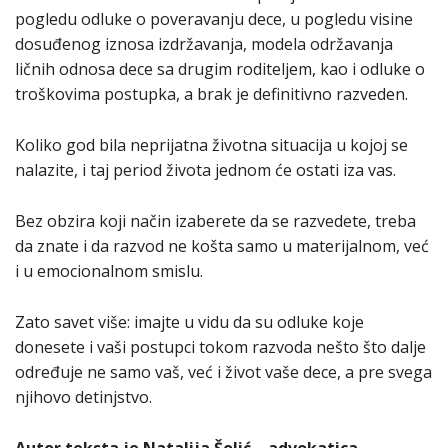
pogledu odluke o poveravanju dece, u pogledu visine
dosuđenog iznosa izdržavanja, modela održavanja
ličnih odnosa dece sa drugim roditeljem, kao i odluke o
troškovima postupka, a brak je definitivno razveden.
Koliko god bila neprijatna životna situacija u kojoj se
nalazite, i taj period života jednom će ostati iza vas.
Bez obzira koji način izaberete da se razvedete, treba
da znate i da razvod ne košta samo u materijalnom, već
i u emocionalnom smislu.
Zato savet više: imajte u vidu da su odluke koje
donesete i vaši postupci tokom razvoda nešto što dalje
određuje ne samo vaš, već i život vaše dece, a pre svega
njihovo detinjstvo.