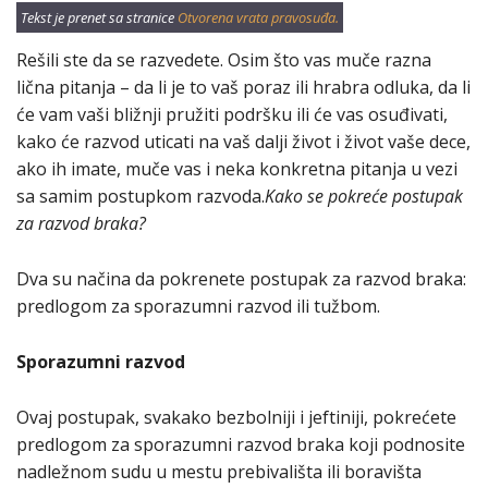
Tekst je prenet sa stranice
Otvorena vrata pravosuđa.
Rešili ste da se razvedete. Osim što vas muče razna
lična pitanja – da li je to vaš poraz ili hrabra odluka, da li
će vam vaši bližnji pružiti podršku ili će vas osuđivati,
kako će razvod uticati na vaš dalji život i život vaše dece,
ako ih imate, muče vas i neka konkretna pitanja u vezi
sa samim postupkom razvoda.
Kako se pokreće postupak
za razvod braka?
Dva su načina da pokrenete postupak za razvod braka:
predlogom za sporazumni razvod ili tužbom.
Sporazumni razvod
Ovaj postupak, svakako bezbolniji i jeftiniji, pokrećete
predlogom za sporazumni razvod braka koji podnosite
nadležnom sudu u mestu prebivališta ili boravišta