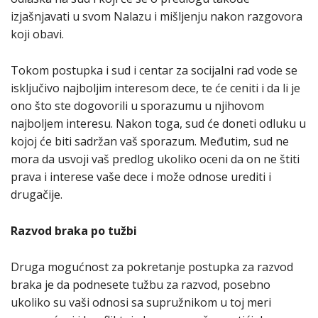
izjašnjavati u svom Nalazu i mišljenju nakon razgovora
koji obavi.
Tokom postupka i sud i centar za socijalni rad vode se
isključivo najboljim interesom dece, te će ceniti i da li je
ono što ste dogovorili u sporazumu u njihovom
najboljem interesu. Nakon toga, sud će doneti odluku u
kojoj će biti sadržan vaš sporazum. Međutim, sud ne
mora da usvoji vaš predlog ukoliko oceni da on ne štiti
prava i interese vaše dece i može odnose urediti i
drugačije.
Razvod braka po tužbi
Druga mogućnost za pokretanje postupka za razvod
braka je da podnesete tužbu za razvod, posebno
ukoliko su vaši odnosi sa supružnikom u toj meri