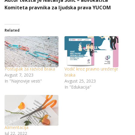
Autor teksta je Natalija Šolić – advokatica
Komiteta pravnika za ljudska prava YUCOM
Related
Postupak za razvod braka
Vodič kroz pravno uređenje
Avgust 7, 2023
braka
In "Najnovije vesti"
Avgust 25, 2023
In "Edukacija"
Alimentacija
Jul 22, 2022