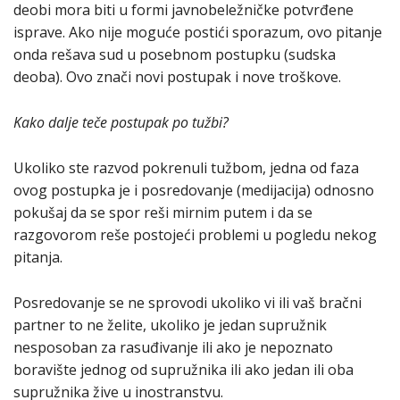
deobi mora biti u formi javnobeležničke potvrđene
isprave. Ako nije moguće postići sporazum, ovo pitanje
onda rešava sud u posebnom postupku (sudska
deoba). Ovo znači novi postupak i nove troškove.
Kako dalje teče postupak po tužbi?
Ukoliko ste razvod pokrenuli tužbom, jedna od faza
ovog postupka je i posredovanje (medijacija) odnosno
pokušaj da se spor reši mirnim putem i da se
razgovorom reše postojeći problemi u pogledu nekog
pitanja.
Posredovanje se ne sprovodi ukoliko vi ili vaš bračni
partner to ne želite, ukoliko je jedan supružnik
nesposoban za rasuđivanje ili ako je nepoznato
boravište jednog od supružnika ili ako jedan ili oba
supružnika žive u inostranstvu.