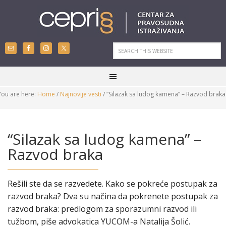
You are here:
Home
/
Najnovije vesti
/
“Silazak sa ludog kamena” – Razvod braka
“Silazak sa ludog kamena” –
Razvod braka
Rešili ste da se razvedete. Kako se pokreće postupak za
razvod braka? Dva su načina da pokrenete postupak za
razvod braka: predlogom za sporazumni razvod ili
tužbom, piše advokatica YUCOM-a Natalija Šolić.