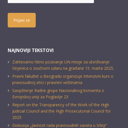
Prijavi se
NAJNOVIJI TEKSTOVI
Zahtevamo hitno pozivanje UN misije za utvrđivanje
činjenica o zvučnom udaru na građane 15. marta 2025.
Pravni fakultet u Beogradu organizuje Intenzivni kurs o
pravosudnoj etici i pravnim veštinama
Saopštenje Radne grupe Nacionalnog konventa o
Evropskoj uniji za Poglavlje 23
Report on the Transparency of the Work of the High
Judicial Council and the High Prosecutorial Council for
2025
Diskusija „Javnost rada pravosudnih saveta u Srbiji“