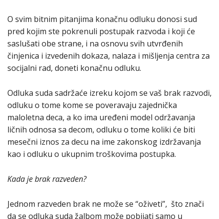
O svim bitnim pitanjima konačnu odluku donosi sud
pred kojim ste pokrenuli postupak razvoda i koji će
saslušati obe strane, i na osnovu svih utvrđenih
činjenica i izvedenih dokaza, nalaza i mišljenja centra za
socijalni rad, doneti konačnu odluku.
Odluka suda sadržaće izreku kojom se vaš brak razvodi,
odluku o tome kome se poveravaju zajednička
maloletna deca, a ko ima uređeni model održavanja
ličnih odnosa sa decom, odluku o tome koliki će biti
mesečni iznos za decu na ime zakonskog izdržavanja
kao i odluku o ukupnim troškovima postupka.
Kada je brak razveden?
Jednom razveden brak ne može se “oživeti”, što znači
da se odluka suda žalbom može pobijati samo u