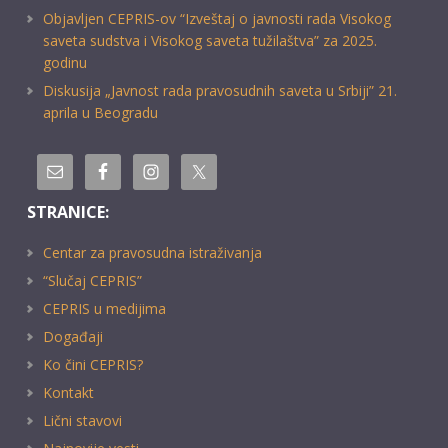
Objavljen CEPRIS-ov “Izveštaj o javnosti rada Visokog
saveta sudstva i Visokog saveta tužilaštva” za 2025.
godinu
Diskusija „Javnost rada pravosudnih saveta u Srbiji” 21.
aprila u Beogradu
STRANICE:
Centar za pravosudna istraživanja
“Slučaj CEPRIS”
CEPRIS u medijima
Događaji
Ko čini CEPRIS?
Kontakt
Lični stavovi