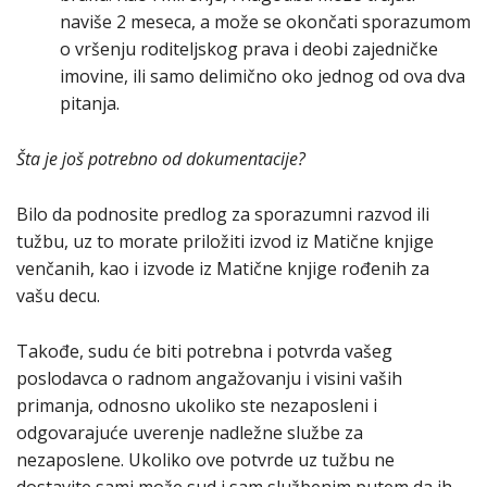
naviše 2 meseca, a može se okončati sporazumom
o vršenju roditeljskog prava i deobi zajedničke
imovine, ili samo delimično oko jednog od ova dva
pitanja.
Šta je još potrebno od dokumentacije?
Bilo da podnosite predlog za sporazumni razvod ili
tužbu, uz to morate priložiti izvod iz Matične knjige
venčanih, kao i izvode iz Matične knjige rođenih za
vašu decu.
Takođe, sudu će biti potrebna i potvrda vašeg
poslodavca o radnom angažovanju i visini vaših
primanja, odnosno ukoliko ste nezaposleni i
odgovarajuće uverenje nadležne službe za
nezaposlene. Ukoliko ove potvrde uz tužbu ne