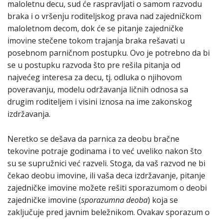
maloletnu decu, sud će raspravljati o samom razvodu
braka i o vršenju roditeljskog prava nad zajedničkom
maloletnom decom, dok će se pitanje zajedničke
imovine stečene tokom trajanja braka rešavati u
posebnom parničnom postupku. Ovo je potrebno da bi
se u postupku razvoda što pre rešila pitanja od
najvećeg interesa za decu, tj. odluka o njihovom
poveravanju, modelu održavanja ličnih odnosa sa
drugim roditeljem i visini iznosa na ime zakonskog
izdržavanja.
Neretko se dešava da parnica za deobu bračne
tekovine potraje godinama i to već uveliko nakon što
su se supružnici već razveli. Stoga, da vaš razvod ne bi
čekao deobu imovine, ili vaša deca izdržavanje, pitanje
zajedničke imovine možete rešiti sporazumom o deobi
zajedničke imovine (
sporazumna deoba
) koja se
zaključuje pred javnim beležnikom. Ovakav sporazum o