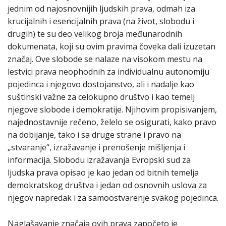
jednim od najosnovnijih ljudskih prava, odmah iza
krucijalnih i esencijalnih prava (na život, slobodu i
drugih) te su deo velikog broja međunarodnih
dokumenata, koji su ovim pravima čoveka dali izuzetan
značaj. Ove slobode se nalaze na visokom mestu na
lestvici prava neophodnih za individualnu autonomiju
pojedinca i njegovo dostojanstvo, ali i nadalje kao
suštinski važne za celokupno društvo i kao temelj
njegove slobode i demokratije. Njihovim propisivanjem,
najednostavnije rečeno, želelo se osigurati, kako pravo
na dobijanje, tako i sa druge strane i pravo na
„stvaranje“, izražavanje i prenošenje mišljenja i
informacija. Slobodu izražavanja Evropski sud za
ljudska prava opisao je kao jedan od bitnih temelja
demokratskog društva i jedan od osnovnih uslova za
njegov napredak i za samoostvarenje svakog pojedinca.
Naglašavanje značaja ovih prava započeto je