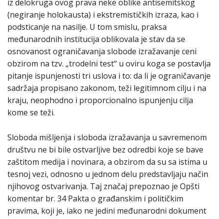
iz delokruga ovog prava neke oblike antisemitskog
(negiranje holokausta) i ekstremističkih izraza, kao i
podsticanje na nasilje. U tom smislu, praksa
međunarodnih institucija oblikovala je stav da se
osnovanost ograničavanja slobode izražavanje ceni
obzirom na tzv. „trodelni test“ u oviru koga se postavlja
pitanje ispunjenosti tri uslova i to: da li je ograničavanje
sadržaja propisano zakonom, teži legitimnom cilju i na
kraju, neophodno i proporcionalno ispunjenju cilja
kome se teži.
Sloboda mišljenja i sloboda izražavanja u savremenom
društvu ne bi bile ostvarljive bez odredbi koje se bave
zaštitom medija i novinara, a obzirom da su sa istima u
tesnoj vezi, odnosno u jednom delu predstavljaju način
njihovog ostvarivanja. Taj značaj prepoznao je Opšti
komentar br. 34 Pakta o građanskim i političkim
pravima, koji je, iako ne jedini međunarodni dokument