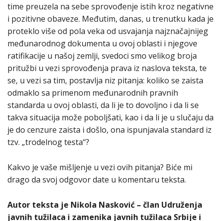
time preuzela na sebe sprovođenje istih kroz negativne
i pozitivne obaveze. Međutim, danas, u trenutku kada je
proteklo više od pola veka od usvajanja najznačajnijeg
međunarodnog dokumenta u ovoj oblasti i njegove
ratifikacije u našoj zemlji, svedoci smo velikog broja
pritužbi u vezi sprovođenja prava iz naslova teksta, te
se, u vezi sa tim, postavlja niz pitanja: koliko se zaista
odmaklo sa primenom međunarodnih pravnih
standarda u ovoj oblasti, da li je to dovoljno i da li se
takva situacija može poboljšati, kao i da li je u slučaju da
je do cenzure zaista i došlo, ona ispunjavala standard iz
tzv. „trodelnog testa“?
Кakvo je vaše mišljenje u vezi ovih pitanja? Biće mi
drago da svoj odgovor date u komentaru teksta.
Autor teksta je Nikola Nasković – član Udruženja
javnih tužilaca i zamenika javnih tužilaca Srbije i