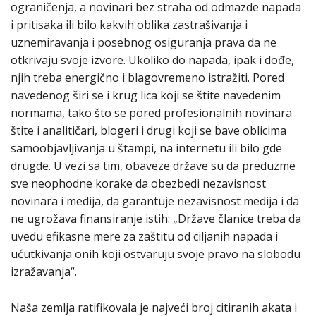
ograničenja, a novinari bez straha od odmazde napada
i pritisaka ili bilo kakvih oblika zastrašivanja i
uznemiravanja i posebnog osiguranja prava da ne
otkrivaju svoje izvore. Ukoliko do napada, ipak i dođe,
njih treba energično i blagovremeno istražiti. Pored
navedenog širi se i krug lica koji se štite navedenim
normama, tako što se pored profesionalnih novinara
štite i analitičari, blogeri i drugi koji se bave oblicima
samoobjavljivanja u štampi, na internetu ili bilo gde
drugde. U vezi sa tim, obaveze države su da preduzme
sve neophodne korake da obezbedi nezavisnost
novinara i medija, da garantuje nezavisnost medija i da
ne ugrožava finansiranje istih: „Države članice treba da
uvedu efikasne mere za zaštitu od ciljanih napada i
ućutkivanja onih koji ostvaruju svoje pravo na slobodu
izražavanja“.
Naša zemlja ratifikovala je najveći broj citiranih akata i