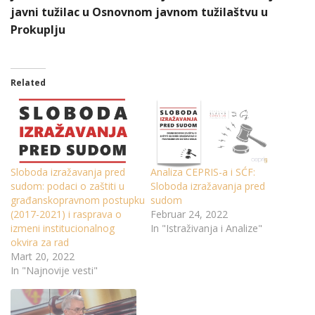
javni tužilac u Osnovnom javnom tužilaštvu u
Prokuplju
Related
Sloboda izražavanja pred
Analiza CEPRIS-a i SĆF:
sudom: podaci o zaštiti u
Sloboda izražavanja pred
građanskopravnom postupku
sudom
(2017-2021) i rasprava o
Februar 24, 2022
izmeni institucionalnog
In "Istraživanja i Analize"
okvira za rad
Mart 20, 2022
In "Najnovije vesti"