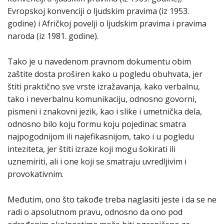
Evropskoj konvenciji o ljudskim pravima (iz 1953.
godine) i Afričkoj povelji o ljudskim pravima i pravima
naroda (iz 1981. godine).
Tako je u navedenom pravnom dokumentu obim
zaštite dosta proširen kako u pogledu obuhvata, jer
štiti praktično sve vrste izražavanja, kako verbalnu,
tako i neverbalnu komunikaciju, odnosno govorni,
pismeni i znakovni jezik, kao i slike i umetnička dela,
odnosno bilo koju formu koju pojedinac smatra
najpogodnijom ili najefikasnijom, tako i u pogledu
inteziteta, jer štiti izraze koji mogu šokirati ili
uznemiriti, ali i one koji se smatraju uvredljivim i
provokativnim.
Međutim, ono što takođe treba naglasiti jeste i da se ne
radi o apsolutnom pravu, odnosno da ono pod