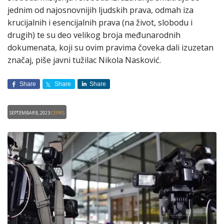
jednim od najosnovnijih ljudskih prava, odmah iza
krucijalnih i esencijalnih prava (na život, slobodu i
drugih) te su deo velikog broja međunarodnih
dokumenata, koji su ovim pravima čoveka dali izuzetan
značaj, piše javni tužilac Nikola Nasković.
Share
Share
Share
Septembar 8, 2023
CEPRIS