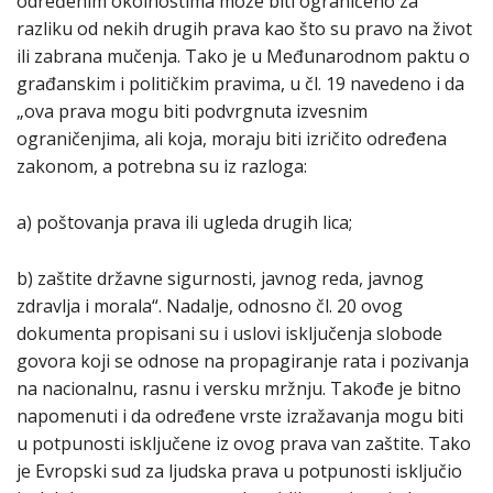
određenim okolnostima može biti ograničeno za
razliku od nekih drugih prava kao što su pravo na život
ili zabrana mučenja. Tako je u Međunarodnom paktu o
građanskim i političkim pravima, u čl. 19 navedeno i da
„ova prava mogu biti podvrgnuta izvesnim
ograničenjima, ali koja, moraju biti izričito određena
zakonom, a potrebna su iz razloga:
a) poštovanja prava ili ugleda drugih lica;
b) zaštite državne sigurnosti, javnog reda, javnog
zdravlja i morala“. Nadalje, odnosno čl. 20 ovog
dokumenta propisani su i uslovi isključenja slobode
govora koji se odnose na propagiranje rata i pozivanja
na nacionalnu, rasnu i versku mržnju. Takođe je bitno
napomenuti i da određene vrste izražavanja mogu biti
u potpunosti isključene iz ovog prava van zaštite. Tako
je Evropski sud za ljudska prava u potpunosti isključio