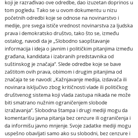
koji je razrađivao ove odredbe, dao izuzetan doprinos u
tom pogledu. Tako se u ovom dokumentu u nizu
početnih odredbi koje se odnose na novinarstvo i
medije, pre svega ističe vrednost novinarstva za ljudska
prava i demokratsko društvo, tako što se, između
ostalog, navodi da je „Slobodno saopštavanje
informacija i ideja o javnim i političkim pitanjima između
građana, kandidata i izabranih predstavnika od
suštinskog je značaja“. Slede odredbe koje se bave
zaštitom ovih prava, obimom i drugim pitanjima od
značaja te se navodi: „Кažnjavanje medija, izdavača ili
novinara isključivo zbog kritičnosti vlade ili političkog
društvenog sistema koji vlada zastupa nikada ne može
biti smatrano nužnim ograničenjem slobode
izražavanja“. Slobodna štampa i drugi mediji mogu da
komentarišu javna pitanja bez cenzure ili ograničenja i
da informišu javno mnjenje. Svoje zadatke mediji mogu
uspešno obavljati samo ako su slobodni, bez cenzure i