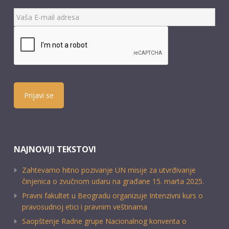
Prijavi se
NAJNOVIJI TEKSTOVI
Zahtevamo hitno pozivanje UN misije za utvrđivanje
činjenica o zvučnom udaru na građane 15. marta 2025.
Pravni fakultet u Beogradu organizuje Intenzivni kurs o
pravosudnoj etici i pravnim veštinama
Saopštenje Radne grupe Nacionalnog konventa o