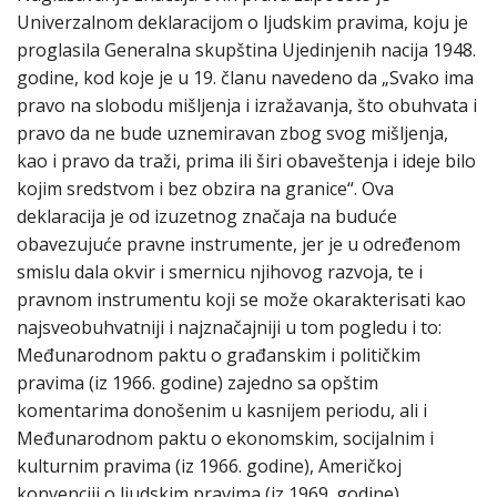
Univerzalnom deklaracijom o ljudskim pravima, koju je
proglasila Generalna skupština Ujedinjenih nacija 1948.
godine, kod koje je u 19. članu navedeno da „Svako ima
pravo na slobodu mišljenja i izražavanja, što obuhvata i
pravo da ne bude uznemiravan zbog svog mišljenja,
kao i pravo da traži, prima ili širi obaveštenja i ideje bilo
kojim sredstvom i bez obzira na granice“. Ova
deklaracija je od izuzetnog značaja na buduće
obavezujuće pravne instrumente, jer je u određenom
smislu dala okvir i smernicu njihovog razvoja, te i
pravnom instrumentu koji se može okarakterisati kao
najsveobuhvatniji i najznačajniji u tom pogledu i to:
Međunarodnom paktu o građanskim i političkim
pravima (iz 1966. godine) zajedno sa opštim
komentarima donošenim u kasnijem periodu, ali i
Međunarodnom paktu o ekonomskim, socijalnim i
kulturnim pravima (iz 1966. godine), Američkoj
konvenciji o ljudskim pravima (iz 1969. godine),