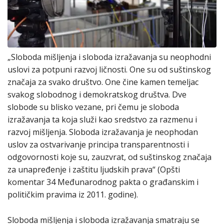
„Sloboda mišljenja i sloboda izražavanja su neophodni
uslovi za potpuni razvoj ličnosti. One su od suštinskog
značaja za svako društvo. One čine kamen temeljac
svakog slobodnog i demokratskog društva. Dve
slobode su blisko vezane, pri čemu je sloboda
izražavanja ta koja služi kao sredstvo za razmenu i
razvoj mišljenja. Sloboda izražavanja je neophodan
uslov za ostvarivanje principa transparentnosti i
odgovornosti koje su, zauzvrat, od suštinskog značaja
za unapređenje i zaštitu ljudskih prava“ (Opšti
komentar 34 Međunarodnog pakta o građanskim i
političkim pravima iz 2011. godine).
Sloboda mišljenja i sloboda izražavanja smatraju se