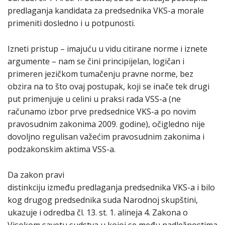
predlaganja kandidata za predsednika VKS-a morale
primeniti dosledno i u potpunosti.
Izneti pristup – imajuću u vidu citirane norme i iznete
argumente – nam se čini principijelan, logičan i
primeren jezičkom tumačenju pravne norme, bez
obzira na to što ovaj postupak, koji se inače tek drugi
put primenjuje u celini u praksi rada VSS-a (ne
računamo izbor prve predsednice VKS-a po novim
pravosudnim zakonima 2009. godine), očigledno nije
dovoljno regulisan važećim pravosudnim zakonima i
podzakonskim aktima VSS-a.
Da zakon pravi
distinkciju između predlaganja predsednika VKS-a i bilo
kog drugog predsednika suda Narodnoj skupštini,
ukazuje i odredba čl. 13. st. 1. alineja 4. Zakona o