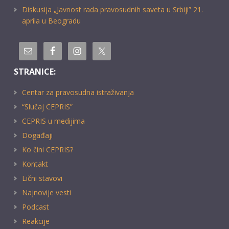
Diskusija „Javnost rada pravosudnih saveta u Srbiji” 21.
aprila u Beogradu
STRANICE:
Centar za pravosudna istraživanja
“Slučaj CEPRIS”
CEPRIS u medijima
Događaji
Ko čini CEPRIS?
Kontakt
Lični stavovi
Najnovije vesti
Podcast
Reakcije