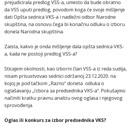
prejudicirala predlog VSS-a, umesto da bude obratno
da VSS uputi predlog, povodom koga će svoje mišljenje
dati Opšta sednica VKS-a i nadležni odbor Narodne
skupština, na osnovu čega bi konačnu odluku o izboru
donela Narodna skupština.
Zaista, kakvo je onda mišljenje dala opšta sednica VKS-
a, kada ne postoji predlog VSS-a?
Sticajem okolnosti, kao izborni član VSS-a iz reda sudija,
nisam prisustvovao sednici održanoj 23.12.2020. na
kojoj je pod tačkom „Razno“ doneta odluka о
oglašavanju „Izbora за predsednika VKS-a“. Pokušajmo
načiniti kratku pravnu analizu ovog oglasa i njegovog
sprovođenja.
Oglas ili konkurs za izbor predsednika VKS?