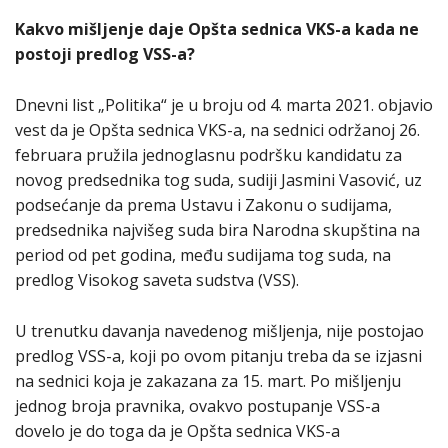
Kakvo mišljenje daje Opšta sednica VKS-a kada ne
postoji predlog VSS-a?
Dnevni list „Politika“ je u broju od 4. marta 2021. objavio
vest da je Opšta sednica VKS-a, na sednici održanoj 26.
februara pružila jednoglasnu podršku kandidatu za
novog predsednika tog suda, sudiji Jasmini Vasović, uz
podsećanje da prema Ustavu i Zakonu o sudijama,
predsednika najvišeg suda bira Narodna skupština na
period od pet godina, među sudijama tog suda, na
predlog Visokog saveta sudstva (VSS).
U trenutku davanja navedenog mišljenja, nije postojao
predlog VSS-a, koji po ovom pitanju treba da se izjasni
na sednici koja je zakazana za 15. mart. Po mišljenju
jednog broja pravnika, ovakvo postupanje VSS-a
dovelo je do toga da je Opšta sednica VKS-a