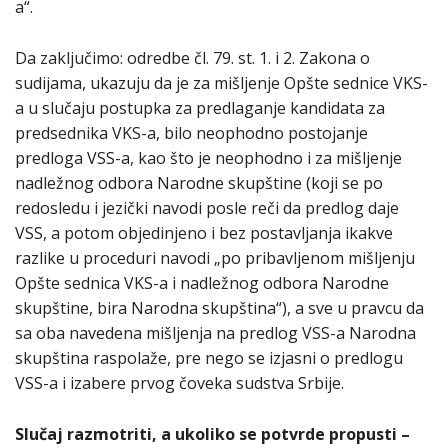
a“.
Da zaključimo: odredbe čl. 79. st. 1. i 2. Zakona o
sudijama, ukazuju da je za mišljenje Opšte sednice VKS-
a u slučaju postupka za predlaganje kandidata za
predsednika VKS-a, bilo neophodno postojanje
predloga VSS-a, kao što je neophodno i za mišljenje
nadležnog odbora Narodne skupštine (koji se po
redosledu i jezički navodi posle reči da predlog daje
VSS, a potom objedinjeno i bez postavljanja ikakve
razlike u proceduri navodi „po pribavljenom mišljenju
Opšte sednica VKS-a i nadležnog odbora Narodne
skupštine, bira Narodna skupština“), a sve u pravcu da
sa oba navedena mišljenja na predlog VSS-a Narodna
skupština raspolaže, pre nego se izjasni o predlogu
VSS-a i izabere prvog čoveka sudstva Srbije.
Slučaj razmotriti, a ukoliko se potvrde propusti –