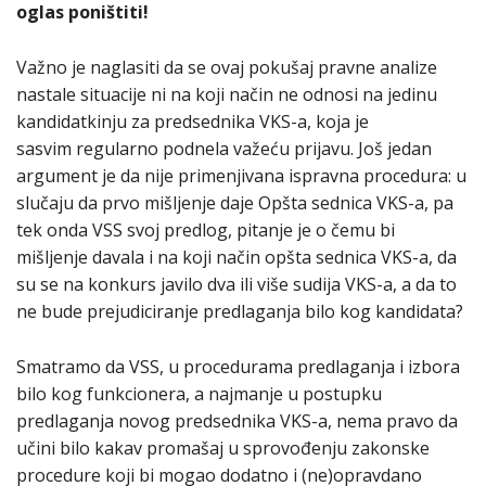
oglas poništiti!
Važno je naglasiti da se ovaj pokušaj pravne analize
nastale situacije ni na koji način ne odnosi na jedinu
kandidatkinju za predsednika VKS-a, koja je
sasvim regularno podnela važeću prijavu. Još jedan
argument je da nije primenjivana ispravna procedura: u
slučaju da prvo mišljenje daje Opšta sednica VKS-a, pa
tek onda VSS svoj predlog, pitanje je o čemu bi
mišljenje davala i na koji način opšta sednica VKS-a, da
su se na konkurs javilo dva ili više sudija VKS-a, a da to
ne bude prejudiciranje predlaganja bilo kog kandidata?
Smatramo da VSS, u procedurama predlaganja i izbora
bilo kog funkcionera, a najmanje u postupku
predlaganja novog predsednika VKS-a, nema pravo da
učini bilo kakav promašaj u sprovođenju zakonske
procedure koji bi mogao dodatno i (ne)opravdano