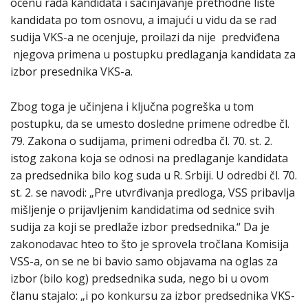
ocenu rada kandidata i sačinjavanje prethodne liste
kandidata po tom osnovu, a imajući u vidu da se rad
sudija VKS-a ne ocenjuje, proilazi da nije predviđena
njegova primena u postupku predlaganja kandidata za
izbor presednika VKS-a.
Zbog toga je učinjena i ključna pogreška u tom
postupku, da se umesto dosledne primene odredbe čl.
79. Zakona o sudijama, primeni odredba čl. 70. st. 2.
istog zakona koja se odnosi na predlaganje kandidata
za predsednika bilo kog suda u R. Srbiji. U odredbi čl. 70.
st. 2. se navodi: „Pre utvrđivanja predloga, VSS pribavlja
mišljenje o prijavljenim kandidatima od sednice svih
sudija za koji se predlaže izbor predsednika.“ Da je
zakonodavac hteo to što je sprovela tročlana Komisija
VSS-a, on se ne bi bavio samo objavama na oglas za
izbor (bilo kog) predsednika suda, nego bi u ovom
članu stajalo: „i po konkursu za izbor predsednika VKS-