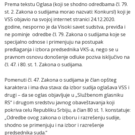
Prema tekstu Oglasa (koji se shodno odredbama čl. 79.
st. 2. Zakona o sudijama morao nazvati: Konkurs!) koji je
VSS objavio na svojoj internet stranici 24.12.2020.
godine, nesporno je da Visoki savet sudstva, previđa i
ne pominje odredbe čl. 79. Zakona o sudijama koje se
specijalno odnose i primenjuju na postupak
predlaganja i izbora predsednika VKS-a, nego se u
pravnom osnovu donošenje odluke poziva isključivo na
čl. 47. i 80. st. 1. Zakona o sudijama.
Pomenuti čl. 47. Zakona o sudijama je član opšteg
karaktera i ima dva stava: da izbor sudija oglašava VSS i
drugi – da se oglas objavljuje u „Službenom glasniku
RS“ i drugom sredstvu javnog obaveštavanja koji
pokriva celu Republiku Srbiju, a član 80 st. 1. konstatuje:
„Odredbe ovog zakona o izboru i razrešenju sudije,
shodno se primenjuju i na izbor i razrešenje
predsednika suda.“