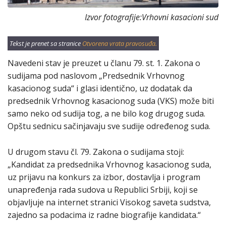
Izvor fotografije:Vrhovni kasacioni sud
Tekst je prenet sa stranice
Otvorena vrata pravosuđa.
Navedeni stav je preuzet u članu 79. st. 1. Zakona o
sudijama pod naslovom „Predsednik Vrhovnog
kasacionog suda“ i glasi identično, uz dodatak da
predsednik Vrhovnog kasacionog suda (VKS) može biti
samo neko od sudija tog, a ne bilo kog drugog suda.
Opštu sednicu sačinjavaju sve sudije određenog suda.
U drugom stavu čl. 79. Zakona o sudijama stoji:
„Kandidat za predsednika Vrhovnog kasacionog suda,
uz prijavu na konkurs za izbor, dostavlja i program
unapređenja rada sudova u Republici Srbiji, koji se
objavljuje na internet stranici Visokog saveta sudstva,
zajedno sa podacima iz radne biografije kandidata.“