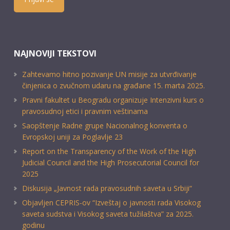
NAJNOVIJI TEKSTOVI
Zahtevamo hitno pozivanje UN misije za utvrđivanje
činjenica o zvučnom udaru na građane 15. marta 2025.
Pravni fakultet u Beogradu organizuje Intenzivni kurs o
pravosudnoj etici i pravnim veštinama
Saopštenje Radne grupe Nacionalnog konventa o
Evropskoj uniji za Poglavlje 23
Report on the Transparency of the Work of the High
Judicial Council and the High Prosecutorial Council for
2025
Diskusija „Javnost rada pravosudnih saveta u Srbiji“
Objavljen CEPRIS-ov “Izveštaj o javnosti rada Visokog
saveta sudstva i Visokog saveta tužilaštva” za 2025.
godinu