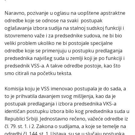
Naravno, pozivanje u oglasu na uopštene apstraktne
odredbe koje se odnose na svaki postupak
oglašavanja izbora sudija na stalnoj sudskoj funkciji i
istovremeno važe i za predsednike sudova, ne bi bio
veliki problem ukoliko ne bi postojale specijalne
odredbe koje se primenjuju u postupku predlaganja
predsednika najvišeg suda u zemlji koji je po funkciji i
predsednik VSS-a. A takve odredbe postoje, kao što
smo citirali na početku teksta.
Komisija koju je VSS imenovao postupala je do sada, a
to je prihvatila davanjem svog mišljenja, kao da je
postupak predlaganja i izbora predsednika VKS-a
identičan postupku izbora bilo kog predsednika suda u
Republici Srbiji. Jednostavno rečeno, važeće odredbe iz
čl. 79. st. 1. i 2. Zakona o sudijama, a koje se temelje na
odredbi čl. 144. st. 1. Ustava, su se u slučaju postupka