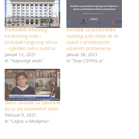
Predsednik Vrhovnog
Kandidat za predsednika
kasacionog suda i
najvišeg suda Srbije da se
postupak njegovog izbora
izjasni o predstojećim
– ogledalo svih u sudstvu
ustavnim promenama
Januar 12, 2021
Januar 28, 2021
In "Najnovije vesti"
In "Stav CEPRIS-a"
Škero: Građani su zaboravili
da su oni suverenitet vlasti
Februar 9, 2021
In "Cepris u Medijima"