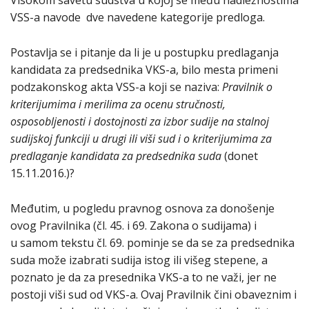
Visokom savetu sudstva u kojoj se među nadležnostima
VSS-a navode dve navedene kategorije predloga.
Postavlja se i pitanje da li je u postupku predlaganja
kandidata za predsednika VKS-a, bilo mesta primeni
podzakonskog akta VSS-a koji se naziva:
Pravilnik o
kriterijumima i merilima za ocenu stručnosti,
osposobljenosti i dostojnosti za izbor sudije na stalnoj
sudijskoj funkciji u drugi ili viši sud i o kriterijumima za
predlaganje kandidata za predsednika suda
(donet
15.11.2016.)?
Međutim, u pogledu pravnog osnova za donošenje
ovog Pravilnika (čl. 45. i 69. Zakona o sudijama) i
u samom tekstu čl. 69. pominje se da se za predsednika
suda može izabrati sudija istog ili višeg stepene, a
poznato je da za presednika VKS-a to ne važi, jer ne
postoji viši sud od VKS-a. Ovaj Pravilnik čini obaveznim i