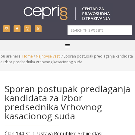
You are here:
Home
/
Najnovije vesti
/
Sporan postupak predlaganja kandidata
za izbor predsednika Vrhovnog kasacionog suda
Sporan postupak predlaganja
kandidata za izbor
predsednika Vrhovnog
kasacionog suda
Član 144. st. 1. Ustava Republike Srbije glasi: