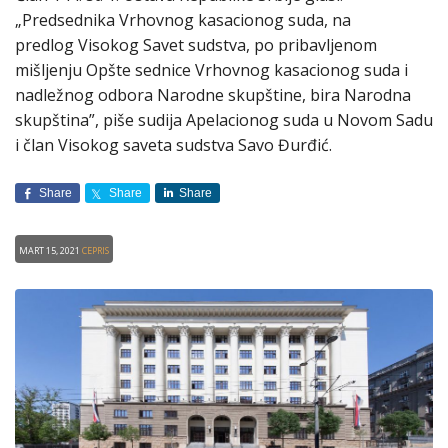
„Predsednika Vrhovnog kasacionog suda, na
predlog Visokog Savet sudstva, po pribavljenom
mišljenju Opšte sednice Vrhovnog kasacionog suda i
nadležnog odbora Narodne skupštine, bira Narodna
skupština”, piše sudija Apelacionog suda u Novom Sadu
i član Visokog saveta sudstva Savo Đurđić.
Share
Share
Share
Mart 15, 2021
CEPRIS