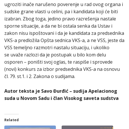
ugroziti inače narušeno poverenje u rad ovog organa i
sudske grane vlasti u celini, pa i kandidata koji će biti
izabran. Zbog toga, jedino pravo razrešenja nastale
sporne situacije, a da ne bi ostala senka da Ustav i
zakon nisu ispoštovani i da je kandidata za predsednika
VKS-a predložila Opšta sednica VKS-a, a ne VSS, jeste da
VSS temeljno razmotri nastalu situaciju, i ukoliko
se uvaže razlozi da je postupak u bilo kom delu
osporen – poništi svoj oglas, te raspiše i sprovede
(novi) konkurs za izbor predsednika VKS-a na osnovu
čl. 79. st.1. i 2. Zakona o sudijama.
Autor teksta je Savo Đurđić – sudija Apelacionog
suda u Novom Sadu i član Visokog saveta sudstva
Related