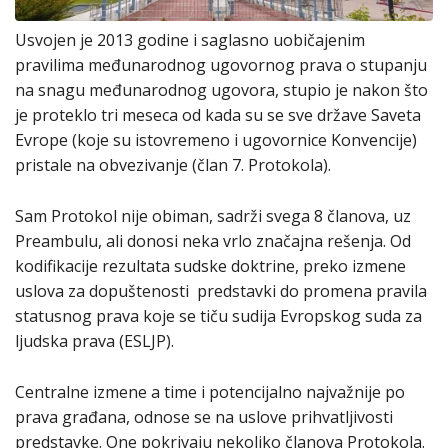
Usvojen je 2013 godine i saglasno uobičajenim
pravilima međunarodnog ugovornog prava o stupanju
na snagu međunarodnog ugovora, stupio je nakon što
je proteklo tri meseca od kada su se sve države Saveta
Evrope (koje su istovremeno i ugovornice Konvencije)
pristale na obvezivanje (član 7. Protokola).
Sam Protokol nije obiman, sadrži svega 8 članova, uz
Preambulu, ali donosi neka vrlo značajna rešenja. Od
kodifikacije rezultata sudske doktrine, preko izmene
uslova za dopuštenosti predstavki do promena pravila
statusnog prava koje se tiču sudija Evropskog suda za
ljudska prava (ESLJP).
Centralne izmene a time i potencijalno najvažnije po
prava građana, odnose se na uslove prihvatljivosti
predstavke. One pokrivaju nekoliko članova Protokola.