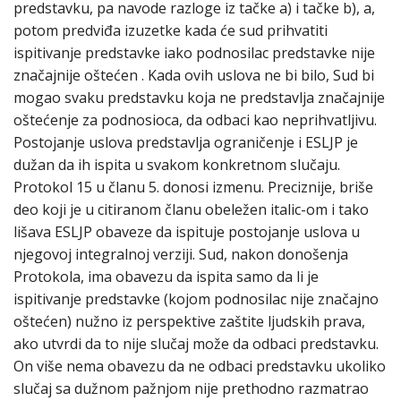
predstavku, pa navode razloge iz tačke a) i tačke b), a,
potom predviđa izuzetke kada će sud prihvatiti
ispitivanje predstavke iako podnosilac predstavke nije
značajnije oštećen . Kada ovih uslova ne bi bilo, Sud bi
mogao svaku predstavku koja ne predstavlja značajnije
oštećenje za podnosioca, da odbaci kao neprihvatljivu.
Postojanje uslova predstavlja ograničenje i ESLJP je
dužan da ih ispita u svakom konkretnom slučaju.
Protokol 15 u članu 5. donosi izmenu. Preciznije, briše
deo koji je u citiranom članu obeležen italic-om i tako
lišava ESLJP obaveze da ispituje postojanje uslova u
njegovoj integralnoj verziji. Sud, nakon donošenja
Protokola, ima obavezu da ispita samo da li je
ispitivanje predstavke (kojom podnosilac nije značajno
oštećen) nužno iz perspektive zaštite ljudskih prava,
ako utvrdi da to nije slučaj može da odbaci predstavku.
On više nema obavezu da ne odbaci predstavku ukoliko
slučaj sa dužnom pažnjom nije prethodno razmatrao