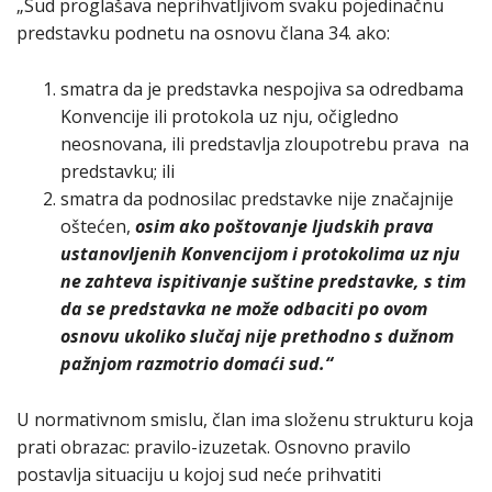
„Sud proglašava neprihvatljivom svaku pojedinačnu
predstavku podnetu na osnovu člana 34. ako:
smatra da je predstavka nespojiva sa odredbama
Konvencije ili protokola uz nju, očigledno
neosnovana, ili predstavlja zloupotrebu prava na
predstavku; ili
smatra da podnosilac predstavke nije značajnije
oštećen,
osim ako poštovanje ljudskih prava
ustanovljenih Konvencijom i protokolima uz nju
ne zahteva ispitivanje suštine predstavke, s tim
da se predstavka ne može odbaciti po ovom
osnovu ukoliko slučaj nije prethodno s dužnom
pažnjom razmotrio domaći sud.“
U normativnom smislu, član ima složenu strukturu koja
prati obrazac: pravilo-izuzetak. Osnovno pravilo
postavlja situaciju u kojoj sud neće prihvatiti