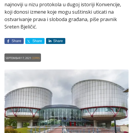
najnoviji u nizu protokola u dugoj istoriji Konvencije,
koji donosi izmene koje mogu suštinski uticati na
ostvarivanje prava i sloboda građana, piše pravnik
Sreten Bjeličić.
Share
Share
Share
Septembar 17, 2021
CEPRIS