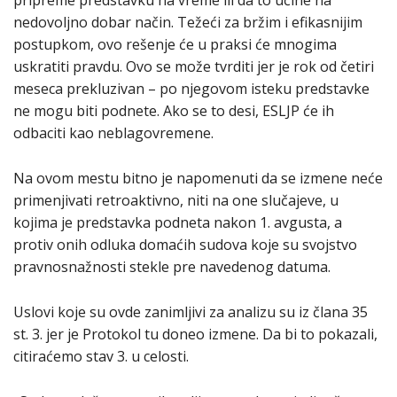
pripreme predstavku na vreme ili da to učine na
nedovoljno dobar način. Težeći za bržim i efikasnijim
postupkom, ovo rešenje će u praksi će mnogima
uskratiti pravdu. Ovo se može tvrditi jer je rok od četiri
meseca prekluzivan – po njegovom isteku predstavke
ne mogu biti podnete. Ako se to desi, ESLJP će ih
odbaciti kao neblagovremene.
Na ovom mestu bitno je napomenuti da se izmene neće
primenjivati retroaktivno, niti na one slučajeve, u
kojima je predstavka podneta nakon 1. avgusta, a
protiv onih odluka domaćih sudova koje su svojstvo
pravnosnažnosti stekle pre navedenog datuma.
Uslovi koje su ovde zanimljivi za analizu su iz člana 35
st. 3. jer je Protokol tu doneo izmene. Da bi to pokazali,
citiraćemo stav 3. u celosti.