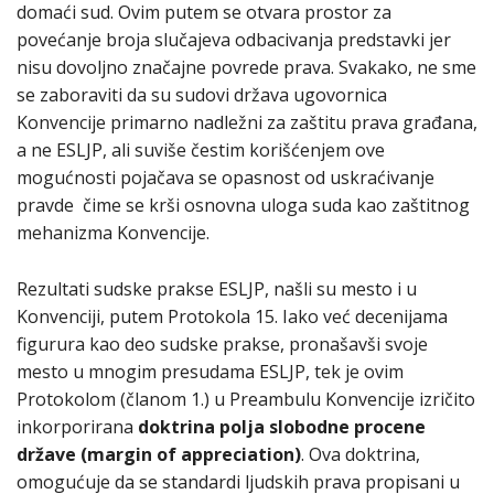
domaći sud. Ovim putem se otvara prostor za
povećanje broja slučajeva odbacivanja predstavki jer
nisu dovoljno značajne povrede prava. Svakako, ne sme
se zaboraviti da su sudovi država ugovornica
Konvencije primarno nadležni za zaštitu prava građana,
a ne ESLJP, ali suviše čestim korišćenjem ove
mogućnosti pojačava se opasnost od uskraćivanje
pravde čime se krši osnovna uloga suda kao zaštitnog
mehanizma Konvencije.
Rezultati sudske prakse ESLJP, našli su mesto i u
Konvenciji, putem Protokola 15. Iako već decenijama
figurura kao deo sudske prakse, pronašavši svoje
mesto u mnogim presudama ESLJP, tek je ovim
Protokolom (članom 1.) u Preambulu Konvencije izričito
inkorporirana
doktrina polja slobodne procene
države (margin of appreciation)
. Ova doktrina,
omogućuje da se standardi ljudskih prava propisani u