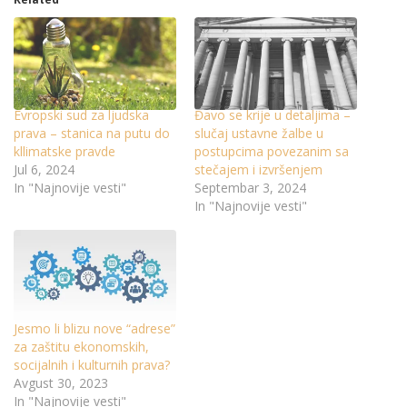
Evropski sud za ljudska
Đavo se krije u detaljima –
prava – stanica na putu do
slučaj ustavne žalbe u
kllimatske pravde
postupcima povezanim sa
Jul 6, 2024
stečajem i izvršenjem
In "Najnovije vesti"
Septembar 3, 2024
In "Najnovije vesti"
Jesmo li blizu nove “adrese”
za zaštitu ekonomskih,
socijalnih i kulturnih prava?
Avgust 30, 2023
In "Najnovije vesti"