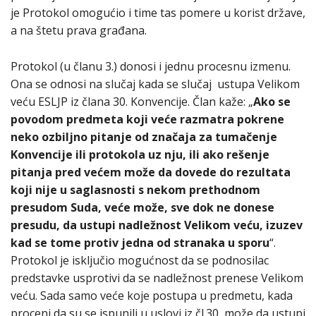
je Protokol omogućio i time tas pomere u korist države,
a na štetu prava građana.
Protokol (u članu 3.) donosi i jednu procesnu izmenu.
Ona se odnosi na slučaj kada se slučaj ustupa Velikom
veću ESLJP iz člana 30. Konvencije. Član kaže: „
Ako se
povodom predmeta koji veće razmatra pokrene
neko ozbiljno pitanje od značaja za tumačenje
Konvencije ili protokola uz nju, ili ako rešenje
pitanja pred većem može da dovede do rezultata
koji nije u saglasnosti s nekom prethodnom
presudom Suda, veće može, sve dok ne donese
presudu, da ustupi nadležnost Velikom veću, izuzev
kad se tome protiv jedna od stranaka u sporu
“.
Protokol je isključio mogućnost da se podnosilac
predstavke usprotivi da se nadležnost prenese Velikom
veću. Sada samo veće koje postupa u predmetu, kada
proceni da su se ispunili u uslovi iz čl.30, može da ustupi