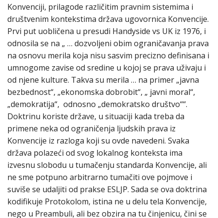
Konvenciji, prilagode različitim pravnim sistemima i
društvenim kontekstima država ugovornica Konvencije.
Prvi put uobličena u presudi Handyside vs UK iz 1976, i
odnosila se na „ … dozvoljeni obim ograničavanja prava
na osnovu merila koja nisu sasvim precizno definisana i
umnogome zavise od sredine u kojoj se prava uživaju i
od njene kulture. Takva su merila … na primer „javna
bezbednost“, „ekonomska dobrobit“, „ javni moral“,
„demokratija“, odnosno „demokratsko društvo““.
Doktrinu koriste države, u situaciji kada treba da
primene neka od ograničenja ljudskih prava iz
Konvencije iz razloga koji su ovde navedeni. Svaka
država polazeći od svog lokalnog konteksta ima
izvesnu slobodu u tumačenju standarda Konvencije, ali
ne sme potpuno arbitrarno tumačiti ove pojmove i
suviše se udaljiti od prakse ESLJP. Sada se ova doktrina
kodifikuje Protokolom, istina ne u delu tela Konvencije,
nego u Preambuli, ali bez obzira na tu činjenicu, čini se