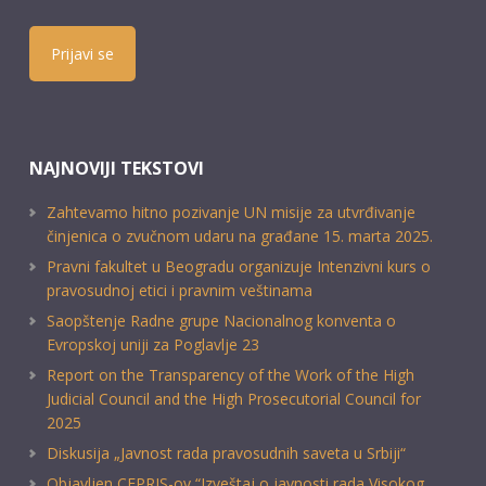
Prijavi se
NAJNOVIJI TEKSTOVI
Zahtevamo hitno pozivanje UN misije za utvrđivanje
činjenica o zvučnom udaru na građane 15. marta 2025.
Pravni fakultet u Beogradu organizuje Intenzivni kurs o
pravosudnoj etici i pravnim veštinama
Saopštenje Radne grupe Nacionalnog konventa o
Evropskoj uniji za Poglavlje 23
Report on the Transparency of the Work of the High
Judicial Council and the High Prosecutorial Council for
2025
Diskusija „Javnost rada pravosudnih saveta u Srbiji“
Objavljen CEPRIS-ov “Izveštaj o javnosti rada Visokog