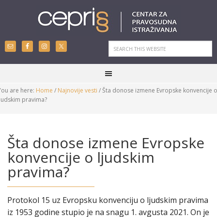
You are here:
Home
/
Najnovije vesti
/
Šta donose izmene Evropske konvencije 
ljudskim pravima?
Šta donose izmene Evropske
konvencije o ljudskim
pravima?
Protokol 15 uz Evropsku konvenciju o ljudskim pravima
iz 1953 godine stupio je na snagu 1. avgusta 2021. On je