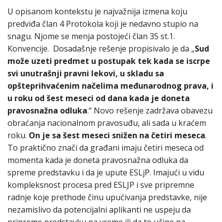
U opisanom kontekstu je najvažnija izmena koju
predviđa član 4 Protokola koji je nedavno stupio na
snagu. Njome se menja postojeći član 35 st.1.
Konvencije­. Dosadašnje rešenje propisivalo je da „
Sud
može uzeti predmet u postupak tek kada se iscrpe
svi unutrašnji pravni lekovi, u skladu sa
opšteprihvaćenim načelima međunarodnog prava, i
u roku od šest meseci od dana kada je doneta
pravosnažna odluka
.“ Novo rešenje zadržava obavezu
obraćanja nacionalnom pravosuđu, ali sada u kraćem
roku.
On je sa šest meseci snižen na
četiri meseca
.
To praktično znači da građani imaju četiri meseca od
momenta kada je doneta pravosnažna odluka da
spreme predstavku i da je upute ESLjP. Imajući u vidu
kompleksnost procesa pred ESLJP i sve pripremne
radnje koje prethode činu upućivanja predstavke, nije
nezamislivo da potencijalni aplikanti ne uspeju da