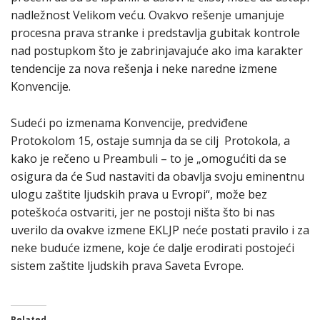
nadležnost Velikom veću. Ovakvo rešenje umanjuje
procesna prava stranke i predstavlja gubitak kontrole
nad postupkom što je zabrinjavajuće ako ima karakter
tendencije za nova rešenja i neke naredne izmene
Konvencije.
Sudeći po izmenama Konvencije, predviđene
Protokolom 15, ostaje sumnja da se cilj Protokola, a
kako je rečeno u Preambuli – to je „omogućiti da se
osigura da će Sud nastaviti da obavlja svoju eminentnu
ulogu zaštite ljudskih prava u Evropi“, može bez
poteškoća ostvariti, jer ne postoji ništa što bi nas
uverilo da ovakve izmene EKLJP neće postati pravilo i za
neke buduće izmene, koje će dalje erodirati postojeći
sistem zaštite ljudskih prava Saveta Evrope.
Related