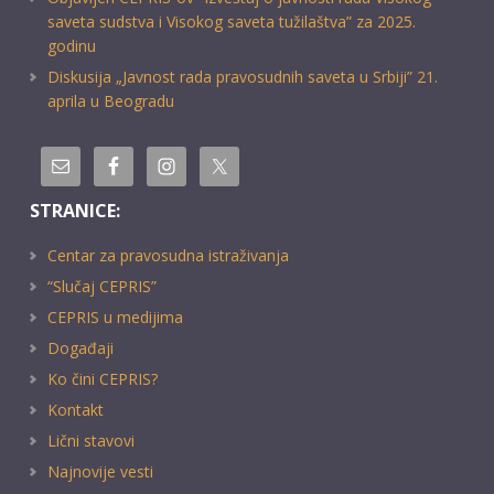
saveta sudstva i Visokog saveta tužilaštva” za 2025.
godinu
Diskusija „Javnost rada pravosudnih saveta u Srbiji” 21.
aprila u Beogradu
STRANICE:
Centar za pravosudna istraživanja
“Slučaj CEPRIS”
CEPRIS u medijima
Događaji
Ko čini CEPRIS?
Kontakt
Lični stavovi
Najnovije vesti