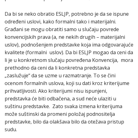
Da bi se neko obratio ESLJP, potrebno je da se ispune
određeni uslovi, kako formalni tako i materijalni.
Građani se mogu obratiti samo u slučaju povrede
konvencijskih prava (a, ne nekih drugih – materijalni
uslov), podnošenjem predstavke koja ima odgovarajuće
kvalitete (formalni uslov). Da bi ESLJP mogao da ceni da
li je u konkretnom slučaju povređena Konvencija, mora
prethodno da ceni da li konkretna predstavka
„zaslužuje“ da se uzme u razmatranje. To se čini
ocenom formalnih uslova, koji su dati kroz kriterijume
prihvatljivosti. Ako kriterijumi nisu ispunjeni,
predstavka će biti odbačena, a sud neće ulaziti u
suštinu predstavke. Zato svaka izmena kriterijuma
može suštinski da promeni položaj podnositelja
predstavke, bilo da olakšava bilo da otežava pristup
sudu.