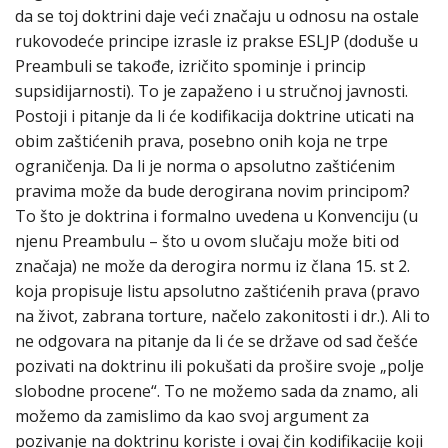
da se toj doktrini daje veći značaju u odnosu na ostale
rukovodeće principe izrasle iz prakse ESLJP (doduše u
Preambuli se takođe, izričito spominje i princip
supsidijarnosti). To je zapaženo i u stručnoj javnosti.
Postoji i pitanje da li će kodifikacija doktrine uticati na
obim zaštićenih prava, posebno onih koja ne trpe
ograničenja. Da li je norma o apsolutno zaštićenim
pravima može da bude derogirana novim principom?
To što je doktrina i formalno uvedena u Konvenciju (u
njenu Preambulu – što u ovom slučaju može biti od
značaja) ne može da derogira normu iz člana 15. st 2.
koja propisuje listu apsolutno zaštićenih prava (pravo
na život, zabrana torture, načelo zakonitosti i dr.). Ali to
ne odgovara na pitanje da li će se države od sad češće
pozivati na doktrinu ili pokušati da prošire svoje „polje
slobodne procene“. To ne možemo sada da znamo, ali
možemo da zamislimo da kao svoj argument za
pozivanje na doktrinu koriste i ovaj čin kodifikacije koji