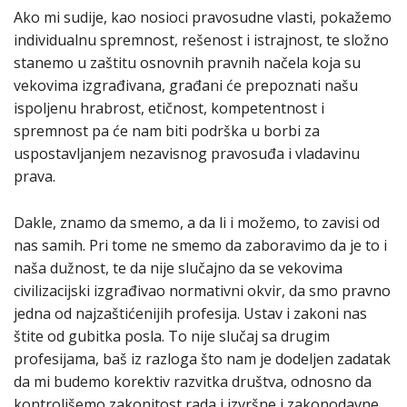
Ako mi sudije, kao nosioci pravosudne vlasti, pokažemo
individualnu spremnost, rešenost i istrajnost, te složno
stanemo u zaštitu osnovnih pravnih načela koja su
vekovima izgrađivana, građani će prepoznati našu
ispoljenu hrabrost, etičnost, kompetentnost i
spremnost pa će nam biti podrška u borbi za
uspostavljanjem nezavisnog pravosuđa i vladavinu
prava.
Dakle, znamo da smemo, a da li i možemo, to zavisi od
nas samih. Pri tome ne smemo da zaboravimo da je to i
naša dužnost, te da nije slučajno da se vekovima
civilizacijski izgrađivao normativni okvir, da smo pravno
jedna od najzaštićenijih profesija. Ustav i zakoni nas
štite od gubitka posla. To nije slučaj sa drugim
profesijama, baš iz razloga što nam je dodeljen zadatak
da mi budemo korektiv razvitka društva, odnosno da
kontrolišemo zakonitost rada i izvršne i zakonodavne