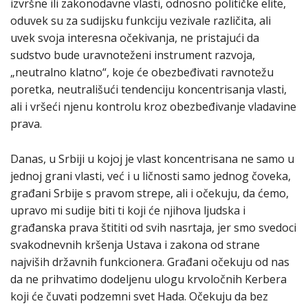
izvršne ili zakonodavne vlasti, odnosno političke elite,
oduvek su za sudijsku funkciju vezivale različita, ali
uvek svoja interesna očekivanja, ne pristajući da
sudstvo bude uravnoteženi instrument razvoja,
„neutralno klatno“, koje će obezbeđivati ravnotežu
poretka, neutrališući tendenciju koncentrisanja vlasti,
ali i vršeći njenu kontrolu kroz obezbeđivanje vladavine
prava.
Danas, u Srbiji u kojoj je vlast koncentrisana ne samo u
jednoj grani vlasti, već i u ličnosti samo jednog čoveka,
građani Srbije s pravom strepe, ali i očekuju, da ćemo,
upravo mi sudije biti ti koji će njihova ljudska i
građanska prava štititi od svih nasrtaja, jer smo svedoci
svakodnevnih kršenja Ustava i zakona od strane
najviših državnih funkcionera. Građani očekuju od nas
da ne prihvatimo dodeljenu ulogu krvoločnih Kerbera
koji će čuvati podzemni svet Hada. Očekuju da bez