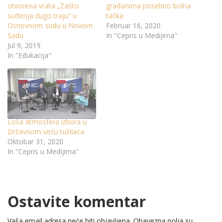
otvorena vrata „Zašto
građanima posebno bolna
suđenja dugo traju“ u
tačka
Osnovnom sudu u Novom
Februar 16, 2020
Sadu
In "Cepris u Medijima"
Jul 9, 2019
In "Edukacija"
Loša atmosfera izbora u
Državnom veću tužilaca
Oktobar 31, 2020
In "Cepris u Medijima"
Ostavite komentar
Vaša email adresa neće biti objavljena.
Obavezna polja su