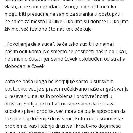
vlasti, a ne samo građana. Mnoge od naših odluka
mogu biti presudne ne samo za stranke u postupku i
ne samo za mesto i prilike u kojima su donete i u kojima
živimo, već i za ono što nas tek očekuje.
„Pokoljenja dela sude“, te će tako suditi i o nama i
našim odlukama. Ne smemo se postideti naših odluka i,
ne smemo ćutati, jer samo čovek oslobođen od straha
slobodan je čovek.
Zato se naša uloga ne iscrpljuje samo u sudskom
postupku, već je s pravom očekivano naše angažovanje
u rešavanju naraslih problema i protivrečnosti u
društvu. Sudija ne treba i ne sme samo da izučava
sudske spise i propise, već mora da bude sposoban da
razume najsloženije društvene, kulturne, ekonomske
probleme, kao i težnje društva i kreativno doprinese