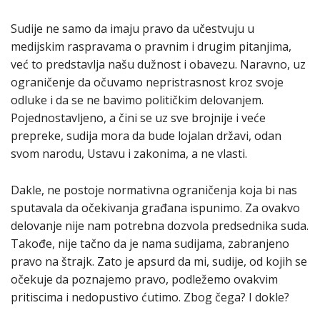
Sudije ne samo da imaju pravo da učestvuju u
medijskim raspravama o pravnim i drugim pitanjima,
već to predstavlja našu dužnost i obavezu. Naravno, uz
ograničenje da očuvamo nepristrasnost kroz svoje
odluke i da se ne bavimo političkim delovanjem.
Pojednostavljeno, a čini se uz sve brojnije i veće
prepreke, sudija mora da bude lojalan državi, odan
svom narodu, Ustavu i zakonima, a ne vlasti.
Dakle, ne postoje normativna ograničenja koja bi nas
sputavala da očekivanja građana ispunimo. Za ovakvo
delovanje nije nam potrebna dozvola predsednika suda.
Takođe, nije tačno da je nama sudijama, zabranjeno
pravo na štrajk. Zato je apsurd da mi, sudije, od kojih se
očekuje da poznajemo pravo, podležemo ovakvim
pritiscima i nedopustivo ćutimo. Zbog čega? I dokle?