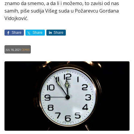
znamo da smemo, a da li i možemo, to zavisi od nas
samih, piše sudija Višeg suda u Požarevcu Gordana
Vidojković.
Share
Share
Share
Jul 18, 2021
CEPRIS