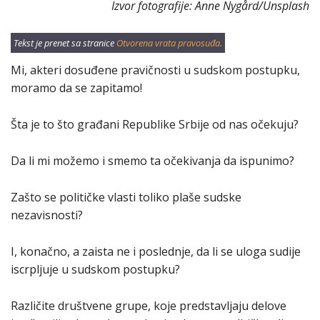
Izvor fotografije: Anne Nygård/Unsplash
Tekst je prenet sa stranice
Otvorena vrata pravosuđa.
Mi, akteri dosuđene pravičnosti u sudskom postupku,
moramo da se zapitamo!
Šta je to što građani Republike Srbije od nas očekuju?
Da li mi možemo i smemo ta očekivanja da ispunimo?
Zašto se političke vlasti toliko plaše sudske
nezavisnosti?
I, konačno, a zaista ne i poslednje, da li se uloga sudije
iscrpljuje u sudskom postupku?
Različite društvene grupe, koje predstavljaju delove