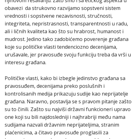
njihovom rešavanju. Zato smo i sa etičkog aspekta u
obavezi da strukovno razvijamo sopstveni sistem
vrednosti i sopstvene nezavisnosti, stručnosti,
integriteta, nepristrasnosti, transparentnosti u radu,
ali i ličnih kvaliteta kao što su hrabrost, humanost i
mudrost. Jedino tako zadobićemo poverenje građana
koje su političke vlasti tendenciozno decenijama,
urušavale, jer pravosuđe svoju funkciju treba da vrši u
interesu građana.
Političke vlasti, kako bi izbegle jedinstvo građana sa
pravosuđem, decenijama preko poslušnih i
kontrolisanih medija prikazuju sudije kao neprijatelje
građana. Naravno, postavlja se s pravom pitanje zašto
su to činili. Zašto su najviši državni funkcioneri upravo
one koji su bili najdosledniji i najhrabriji među nama
sudijama nazvali državnim neprijateljima, stranim
plaćenicima, a čitavo pravosuđe proglasili za