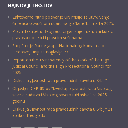
NAJNOVIJI TEKSTOVI
Zahtevamo hitno pozivanje UN misije za utvrđivanje
činjenica o zvučnom udaru na građane 15. marta 2025.
Pravni fakultet u Beogradu organizuje Intenzivni kurs o
pravosudnoj etici i pravnim veštinama
Saopštenje Radne grupe Nacionalnog konventa o
Evropskoj uniji za Poglavlje 23
Report on the Transparency of the Work of the High
Judicial Council and the High Prosecutorial Council for
2025
Diskusija „Javnost rada pravosudnih saveta u Srbiji“
Objavljen CEPRIS-ov “Izveštaj o javnosti rada Visokog
saveta sudstva i Visokog saveta tužilaštva” za 2025.
godinu
Diskusija „Javnost rada pravosudnih saveta u Srbiji” 21.
aprila u Beogradu