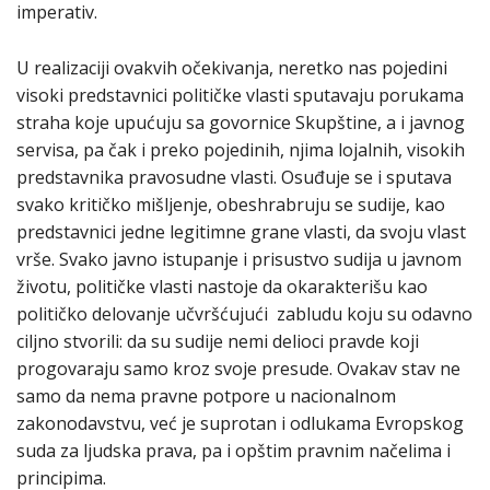
imperativ.
U realizaciji ovakvih očekivanja, neretko nas pojedini
visoki predstavnici političke vlasti sputavaju porukama
straha koje upućuju sa govornice Skupštine, a i javnog
servisa, pa čak i preko pojedinih, njima lojalnih, visokih
predstavnika pravosudne vlasti. Osuđuje se i sputava
svako kritičko mišljenje, obeshrabruju se sudije, kao
predstavnici jedne legitimne grane vlasti, da svoju vlast
vrše. Svako javno istupanje i prisustvo sudija u javnom
životu, političke vlasti nastoje da okarakterišu kao
političko delovanje učvršćujući zabludu koju su odavno
ciljno stvorili: da su sudije nemi delioci pravde koji
progovaraju samo kroz svoje presude. Ovakav stav ne
samo da nema pravne potpore u nacionalnom
zakonodavstvu, već je suprotan i odlukama Evropskog
suda za ljudska prava, pa i opštim pravnim načelima i
principima.