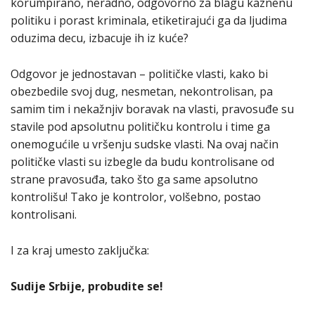
korumpirano, neradno, odgovorno za blagu kaznenu
politiku i porast kriminala, etiketirajući ga da ljudima
oduzima decu, izbacuje ih iz kuće?
Odgovor je jednostavan – političke vlasti, kako bi
obezbedile svoj dug, nesmetan, nekontrolisan, pa
samim tim i nekažnjiv boravak na vlasti, pravosuđe su
stavile pod apsolutnu političku kontrolu i time ga
onemogućile u vršenju sudske vlasti. Na ovaj način
političke vlasti su izbegle da budu kontrolisane od
strane pravosuđa, tako što ga same apsolutno
kontrolišu! Tako je kontrolor, volšebno, postao
kontrolisani.
I za kraj umesto zaključka:
Sudije Srbije, probudite se!