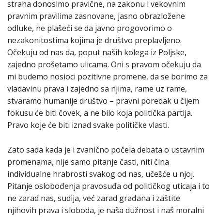
straha donosimo pravične, na zakonu i vekovnim
pravnim pravilima zasnovane, jasno obrazložene
odluke, ne plašeći se da javno progovorimo o
nezakonitostima kojima je društvo preplavljeno.
Očekuju od nas da, poput naših kolega iz Poljske,
zajedno prošetamo ulicama. Oni s pravom očekuju da
mi budemo nosioci pozitivne promene, da se borimo za
vladavinu prava i zajedno sa njima, rame uz rame,
stvaramo humanije društvo – pravni poredak u čijem
fokusu će biti čovek, a ne bilo koja politička partija.
Pravo koje će biti iznad svake političke vlasti.
Zato sada kada je i zvanično počela debata o ustavnim
promenama, nije samo pitanje časti, niti čina
individualne hrabrosti svakog od nas, učešće u njoj.
Pitanje oslobođenja pravosuđa od političkog uticaja i to
ne zarad nas, sudija, već zarad građana i zaštite
njihovih prava i sloboda, je naša dužnost i naš moralni