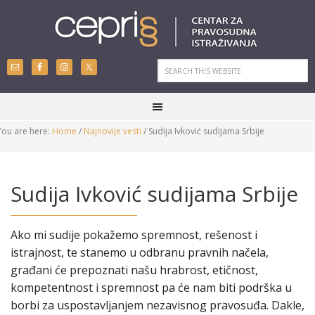
You are here:
Home
/
Najnovije vesti
/
Sudija Ivković sudijama Srbije
Sudija Ivković sudijama Srbije
Ako mi sudije pokažemo spremnost, rešenost i
istrajnost, te stanemo u odbranu pravnih načela,
građani će prepoznati našu hrabrost, etičnost,
kompetentnost i spremnost pa će nam biti podrška u
borbi za uspostavljanjem nezavisnog pravosuđa. Dakle,