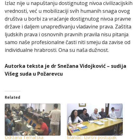
Izlaz nije u napuštanju dostignutog nivoa civilizacijskih
vrednosti, već u mobilizaciji svih humanih snaga ovog
društva u borbi za vraćanje dostignutog nivoa pravne
države i daljem unapređivanju vladavine prava. Zaštita
ljudskih prava i osnovnih pravnih pravila nisu pitanja
samo naše profesionalne časti niti smeju da zavise od
individualne hrabrosti. Ona su naša dužnost.
Autorka teksta je dr Snežana Vidojković – sudija
Višeg suda u Požarevcu
Related
Održana Tematska
Mandić: Izvršni postupak