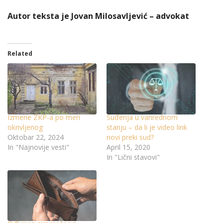
Autor teksta je Jovan Milosavljević – advokat
Related
Izmene ZKP-a po meri
Suđenja u vanrednom
okrivljenog
stanju – da li je video link
Oktobar 22, 2024
novi preki sud?
In "Najnovije vesti"
April 15, 2020
In "Lični stavovi"