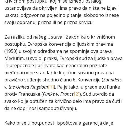
krivičnom postupku, kojim se između ostalog
ustanovljava da okrivljeni ima pravo da ništa ne izjavi,
uskrati odgovor na pojedino pitanje, slobodno iznese
svoju odbranu, prizna ili ne prizna krivicu.
Za razliku od našeg Ustava i Zakonika o krivničnom
postupku, Evropska konvencija o ljudskim pravima
(1950) u svojim odredbama ne spominje ova prava.
Međutim, u svojoj praksi, Evropski sud za ljudska prava
ih prepoznaje i prihvata kao generalno priznate
međunarodne standarde koji čine suštinu prava na
pravično suđenje shodno članu 6. Konvencije (
Saunders
v. the United Kingdom
[1]
). Pa je tako, u predmetu Funke
protiv Francuske (
Funke v. France
[2]
), Sud utvrdio da
svako ko je optužen za krivično delo ima pravo da ćuti i
da ne doprinosi samooptuživanju.
Kako bi se u potpunosti ispoštovala garancija da je