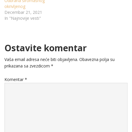
Odbrana siromašnog
okrivljenog
Decembar 21, 2021
In "Najnovije vesti"
Ostavite komentar
Vaša email adresa neće biti objavljena.
Obavezna polja su
prikazana sa zvezdicom
*
Komentar
*