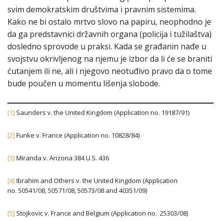
svim demokratskim društvima i pravnim sistemima.
Kako ne bi ostalo mrtvo slovo na papiru, neophodno je
da ga predstavnici državnih organa (policija i tužilaštva)
dosledno sprovode u praksi. Kada se građanin nađe u
svojstvu okrivljenog na njemu je izbor da li će se braniti
ćutanjem ili ne, ali i njegovo neotuđivo pravo da o tome
bude poučen u momentu lišenja slobode.
[1]
Saunders v. the United Kingdom (Application no. 19187/91)
[2]
Funke v. France (Application no. 10828/84)
[3]
Miranda v. Arizona 384 U.S. 436
[4]
Ibrahim and Others v. the United Kingdom (Application
no. 50541/08, 50571/08, 50573/08 and 40351/09)
[5]
Stojkovic v. France and Belgium (Application no. 25303/08)