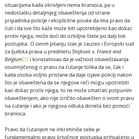
situacijama kada okrivljeni nema branioca, pa u
nedostatku detaljnijeg obaveštenja od strane
pripadnika policije i eksplicitne pouke da ima pravo da
ćuti i da sve što kaže može biti upotrebljeno kao dokaz
protiv njega, može doći do ozbiljne štete po dalji tok
postupka. O ovom pitanju stav je zauzeo i Evropski sud
za ljudska prava u predmetu
Stojkovic v. France and
Belgium
[5]
i konstatovao da je važnost obaveštavanja
osumnjičenog o pravu na ćutanje tolika da se, čak i
kada osoba voljno pristane da daje izjave policiji nakon
što je obaveštena da se njegove reči mogu upotrebiti
kao dokaz protiv njega, to ne može smatrati potpunim
obaveštenjem, ako nije izričito obavešten o svom pravu
na ćutanje i ako je njegova odluka doneta bez pomoći
branioca.
Pravo da ćutanjem ne inkriminiše sebe je
fundamentalno pravo krivičnog postupka prihvaćeno u