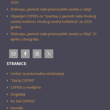
2025
Diskusija „Javnost rada pravosudnih saveta u Srbiji“
Objavljen CEPRIS-ov “Izveštaj o javnosti rada Visokog
saveta sudstva i Visokog saveta tužilaštva” za 2025.
godinu
Diskusija „Javnost rada pravosudnih saveta u Srbiji” 21.
aprila u Beogradu
STRANICE:
Centar za pravosudna istraživanja
“Slučaj CEPRIS”
CEPRIS u medijima
Događaji
Ko čini CEPRIS?
Kontakt