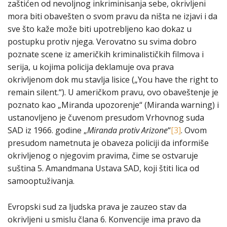
zaštićen od nevoljnog inkriminisanja sebe, okrivljeni
mora biti obavešten o svom pravu da ništa ne izjavi i da
sve što kaže može biti upotrebljeno kao dokaz u
postupku protiv njega. Verovatno su svima dobro
poznate scene iz američkih kriminalističkih filmova i
serija, u kojima policija deklamuje ova prava
okrivljenom dok mu stavlja lisice („You have the right to
remain silent.“). U američkom pravu, ovo obaveštenje je
poznato kao „Miranda upozorenje“ (Miranda warning) i
ustanovljeno je čuvenom presudom Vrhovnog suda
SAD iz 1966. godine „
Miranda protiv Arizone
“
[3]
. Ovom
presudom nametnuta je obaveza policiji da informiše
okrivljenog o njegovim pravima, čime se ostvaruje
suština 5. Amandmana Ustava SAD, koji štiti lica od
samooptuživanja.
Evropski sud za ljudska prava je zauzeo stav da
okrivljeni u smislu člana 6. Konvencije ima pravo da