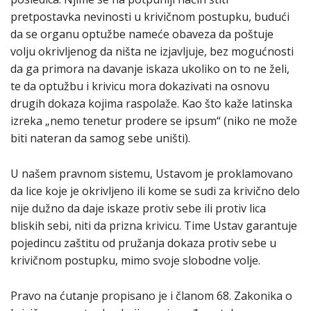
pretpostavka nevinosti u krivičnom postupku, budući
da se organu optužbe nameće obaveza da poštuje
volju okrivljenog da ništa ne izjavljuje, bez mogućnosti
da ga primora na davanje iskaza ukoliko on to ne želi,
te da optužbu i krivicu mora dokazivati na osnovu
drugih dokaza kojima raspolaže. Kao što kaže latinska
izreka „nemo tenetur prodere se ipsum“ (niko ne može
biti nateran da samog sebe uništi).
U našem pravnom sistemu, Ustavom je proklamovano
da lice koje je okrivljeno ili kome se sudi za krivično delo
nije dužno da daje iskaze protiv sebe ili protiv lica
bliskih sebi, niti da prizna krivicu. Time Ustav garantuje
pojedincu zaštitu od pružanja dokaza protiv sebe u
krivičnom postupku, mimo svoje slobodne volje.
Pravo na ćutanje propisano je i članom 68. Zakonika o