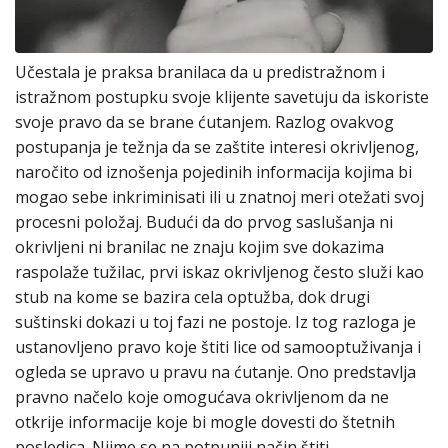
Učestala je praksa branilaca da u predistražnom i
istražnom postupku svoje klijente savetuju da iskoriste
svoje pravo da se brane ćutanjem. Razlog ovakvog
postupanja je težnja da se zaštite interesi okrivljenog,
naročito od iznošenja pojedinih informacija kojima bi
mogao sebe inkriminisati ili u znatnoj meri otežati svoj
procesni položaj. Budući da do prvog saslušanja ni
okrivljeni ni branilac ne znaju kojim sve dokazima
raspolaže tužilac, prvi iskaz okrivljenog često služi kao
stub na kome se bazira cela optužba, dok drugi
suštinski dokazi u toj fazi ne postoje. Iz tog razloga je
ustanovljeno pravo koje štiti lice od samooptuživanja i
ogleda se upravo u pravu na ćutanje. Ono predstavlja
pravno načelo koje omogućava okrivljenom da ne
otkrije informacije koje bi mogle dovesti do štetnih
posledica. Njime se na potpuniji način štiti