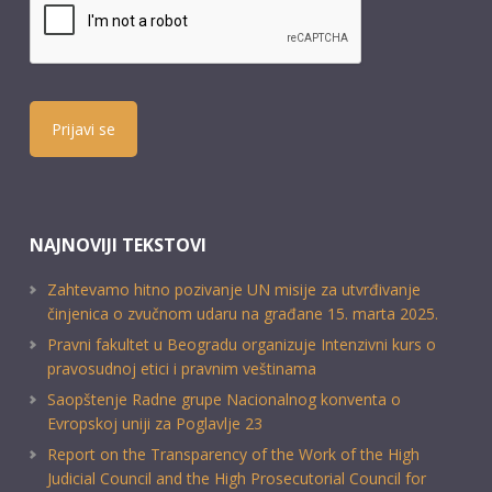
Prijavi se
NAJNOVIJI TEKSTOVI
Zahtevamo hitno pozivanje UN misije za utvrđivanje
činjenica o zvučnom udaru na građane 15. marta 2025.
Pravni fakultet u Beogradu organizuje Intenzivni kurs o
pravosudnoj etici i pravnim veštinama
Saopštenje Radne grupe Nacionalnog konventa o
Evropskoj uniji za Poglavlje 23
Report on the Transparency of the Work of the High
Judicial Council and the High Prosecutorial Council for