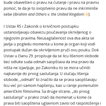
bude obavešten o pravu na ćutanje i pravu na pravnu
pomoć, te da je to svojstveno pravu da ne inkriminiše
sebe (
Ibrahim and Others v. the United Kingdom
[4]
).
I Ustav RS i Zakonik o krivičnom postupku
ustanovljavaju obavezu poučavanja okrivljenog o
njegovim pravima. Neusaglašenost ova dva akta se
javlja u pogledu momenta u kome je organ koji vodi
postupak dužan da okrivljenom pruži ovu pouku. Dok
Ustav u članu 29. propisuje da se licu lišenom slobode
bez odluke suda odmah saopštava da ima pravo da
ništa ne izjavljuje, po Zakoniku to se mora učiniti
najkasnije do prvog saslušanja. U slučaju lišenja
slobode, „odmah“ bi značilo da se prava saopštavaju
licu već pri samom hapšenju, kao u ranije pomenutim
američkim filmovima. Sa druge strane, „do prvog
saslušanja“ u praksi znači da momenat u kome će
prava biti saopštena uglavnom zavisi od raspoloženja i