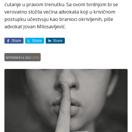
ćutanje u pravom trenutku. Sa ovom tvrdnjom bi se
verovatno složila većina advokata koji u krivičnom
postupku učestvuju kao branioci okrivljenih, piše
advokat Jovan Milosavljević.
Share
Share
Share
Septembar 14, 2022
CEPRIS