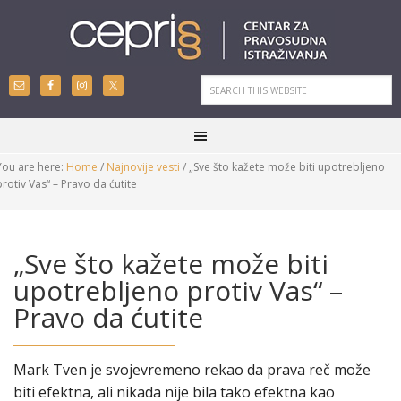
You are here:
Home
/
Najnovije vesti
/
„Sve što kažete može biti upotrebljeno
protiv Vas“ – Pravo da ćutite
„Sve što kažete može biti
upotrebljeno protiv Vas“ –
Pravo da ćutite
Mark Tven je svojevremeno rekao da prava reč može
biti efektna, ali nikada nije bila tako efektna kao