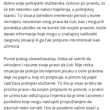
dobre volje policijskih službenika. Gotovo po pravilu, to
će biti nekoliko sati nakon hapšenja, u policijskoj
stanici. To stvara određeni vremenski period u kome
okrivljeni, nesvestan svog prava da ćuti, kao i mogućih
posledica ukoliko se ne koristi tim svojim pravom, može
davati informacije koje mogu u značajnoj naškoditi
njegovoj situaciji ili ga čak potpuno inkriminisati kao
učinioca.
Pored pukog obaveštavanja, treba se uveriti da
okrivljeni i razume svoje pravo da ćuti. Nije retka
situacija da policija okrivljenom pouku o ovim pravima
daje na papiru, koji on potpisuje, a potom taj papir
zadržava policijski službenik. To što je imao priliku da
pročita prava i da svojim potpisom to potvrdi, u praksi
se uzima kao odlučujuća činjenica da je time razumeo i
posledice koje mogu nastupiti propuštanjem da
iskoristi neko od njih. Ovo je posebno važno istaći u