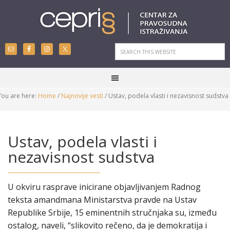
You are here:
Home
/
Najnovije vesti
/
Ustav, podela vlasti i nezavisnost sudstva
Ustav, podela vlasti i
nezavisnost sudstva
U okviru rasprave inicirane objavljivanjem Radnog
teksta amandmana Ministarstva pravde na Ustav
Republike Srbije, 15 eminentnih stručnjaka su, između
ostalog, naveli, “slikovito rečeno, da je demokratija i