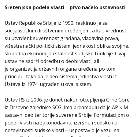
Sretenjska podela vlasti – prvo načelo ustavnosti
Ustav Republike Srbije iz 1990. raskinuo je sa
socijalističkim društvenim uređenjem, a kao vrednosti
su utvrđeni: suverenost građana, vladavina prava,
višestranački politički sistem, jednakost oblika svojine,
slobodna ekonomija i stalnost sudijske funkcije. Ovaj
ustav ne sadrži odredbu o deobi vlasti, ali
je organizacija državnih organa uređena po tom
principu, tako da je deo sistema jedinstva vlasti iz
Ustava iz 1974. ugrađen u ovaj sistem.
Ustav RS iz 2006. je donet nakon otcepljenja Crne Gore
iz Državne zajednice SCG. Ima preambulu da je AP KiM
sastavni deo teritorije suverene Srbije. Formulacijom o
podeli vlasti na zakonodavnu, izvršnu i sudsku i o
nezavisnosti sudske vlasti – uspostavio je vezu sa