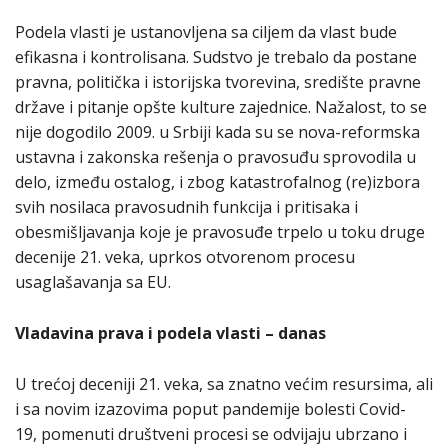
Podela vlasti je ustanovljena sa ciljem da vlast bude
efikasna i kontrolisana. Sudstvo је trebalo da postane
pravna, politička i istorijska tvorevina, središte pravne
države i pitanje opšte kulture zajednice. Nažalost, to se
nije dogodilo 2009. u Srbiji kada su se nova-reformska
ustavna i zakonska rešenja o pravosuđu sprovodila u
delo, između ostalog, i zbog katastrofalnog (re)izbora
svih nosilaca pravosudnih funkcija i pritisaka i
obesmišljavanja koje je pravosuđe trpelo u toku druge
decenije 21. veka, uprkos otvorenom procesu
usaglašavanja sa EU.
Vladavina prava i podela vlasti – danas
U trećoj deceniji 21. veka, sa znatno većim resursima, ali
i sa novim izazovima poput pandemije bolesti Covid-
19, pomenuti društveni procesi se odvijaju ubrzano i