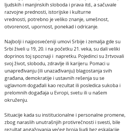
ljudskih i manjinskih sloboda i prava itd., a sačuvale
razvojne prednosti, istorijske i kulturne
vrednosti, potrebno je veliko znanje, umešnost,
otvorenost, upornost, ponekad i odricanje.
Najbolji i najposvećeniji umovi Srbije i zemalja gde su
Srbi živeli u 19, 20. i na početku 21. veka, su dali veliki
doprinos toј spoznaji i napretku. Pojedinci su žrtvovali
svoj život, slobodu, zdravlje ili karijeru. Pomaci u
unapređivanju (ili unazađivanju) blagostanja svih
građana, demokratije i ustavnih rešenja su se
uglavnom događali kao rezultat ili posledica sukoba i
prelomnih događaja u Evropi, svetu ili u našem
okruženju.
Situacije kada su institucionalne i personalne promene,
zbog naraslih unutrašnjih protivrečnosti i svesti, bile
rezultat angažovanja većeg broja ljudi bez eskalacije