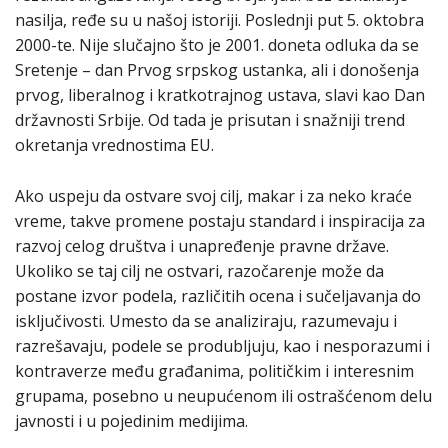
nasilja, ređe su u našoj istoriji. Poslednji put 5. oktobra
2000-te. Nije slučajno što je 2001. doneta odluka da se
Sretenje – dan Prvog srpskog ustanka, ali i donošenja
prvog, liberalnog i kratkotrajnog ustava, slavi kao Dan
državnosti Srbije. Od tada je prisutan i snažniji trend
okretanja vrednostima EU.
Ako uspeju da ostvare svoj cilj, makar i za neko kraće
vreme, takve promene postaju standard i inspiracija za
razvoj celog društva i unapređenje pravne države.
Ukoliko se taj cilj ne ostvari, razočarenje može da
postane izvor podela, različitih ocena i sučeljavanja do
isključivosti. Umesto da se analiziraju, razumevaju i
razrešavaju, podele se produbljuju, kao i nesporazumi i
kontraverze među građanima, političkim i interesnim
grupama, posebno u neupućenom ili ostrašćenom delu
javnosti i u pojedinim medijima.