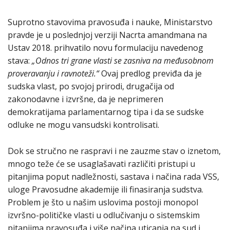
Suprotno stavovima pravosuđa i nauke, Ministarstvo
pravde je u poslednjoj verziji Nacrta amandmana na
Ustav 2018. prihvatilo novu formulaciju navedenog
stava:
„Odnos tri grane vlasti se zasniva na međusobnom
proveravanju i ravnoteži.“
Ovaj predlog previđa da je
sudska vlast, po svojoj prirodi, drugačija od
zakonodavne i izvršne, da je neprimeren
demokratijama parlamentarnog tipa i da se sudske
odluke ne mogu vansudski kontrolisati.
Dok se stručno ne raspravi i ne zauzme stav o iznetom,
mnogo teže će se usaglašavati različiti pristupi u
pitanjima poput nadležnosti, sastava i načina rada VSS,
uloge Pravosudne akademije ili finasiranja sudstva.
Problem je što u našim uslovima postoji monopol
izvršno-političke vlasti u odlučivanju o sistemskim
pitanjima pravosuđa i više načina uticanja na sud i