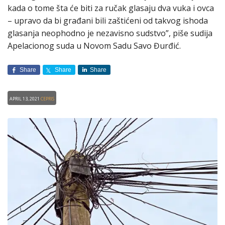
kada o tome šta će biti za ručak glasaju dva vuka i ovca
– upravo da bi građani bili zaštićeni od takvog ishoda
glasanja neophodno je nezavisno sudstvo”, piše sudija
Apelacionog suda u Novom Sadu Savo Đurđić.
Share
Share
Share
April 13, 2021
CEPRIS