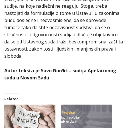
sudije, na koje nadležni ne reaguju. Stoga, treba
nastojati da formulacije o tome u Ustavu i u zakonima
budu dosledne i nedvosmislene, da se sprovode i
tumače tako da štite nezavisnost sudstva, da se o
stručnosti i odgovornosti sudija odlučuje objektivno i
da se od Ustavnog suda traži beskompromisna zaštita
ustavnosti, zakonitosti i ljudskih i manjinskih prava i
sloboda.
Autor teksta je Savo Đurđić – sudija Apelacionog
suda u Novom Sadu
Related