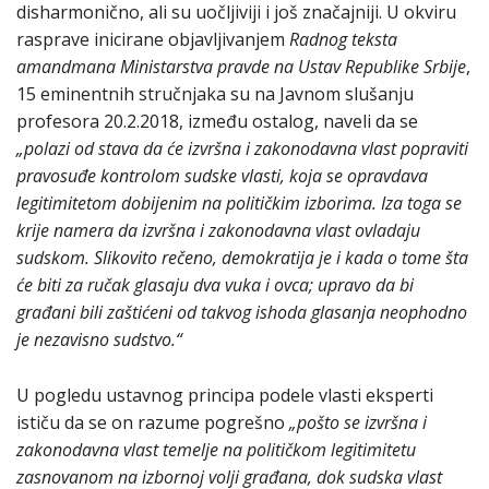
disharmonično, ali su uočljiviji i još značajniji. U okviru
rasprave inicirane objavljivanjem
Radnog teksta
amandmana Ministarstva pravde na Ustav Republike Srbije
,
15 eminentnih stručnjaka su na Javnom slušanju
profesora 20.2.2018, između ostalog, naveli da se
„polazi od stava da će izvršna i zakonodavna vlast popraviti
pravosuđe kontrolom sudske vlasti, koja se opravdava
legitimitetom dobijenim na političkim izborima. Iza toga se
krije namera da izvršna i zakonodavna vlast ovladaju
sudskom. Slikovito rečeno, demokratija je i kada o tome šta
će biti za ručak glasaju dva vuka i ovca; upravo da bi
građani bili zaštićeni od takvog ishoda glasanja neophodno
je nezavisno sudstvo.“
U pogledu ustavnog principa podele vlasti eksperti
ističu da se on razume pogrešno
„pošto se izvršna i
zakonodavna vlast temelje na političkom legitimitetu
zasnovanom na izbornoj volji građana, dok sudska vlast