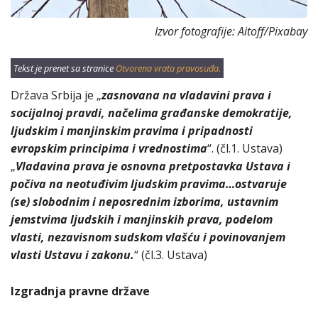
Izvor fotografije: Aitoff/Pixabay
Tekst je prenet sa stranice
Otvorena vrata pravosuđa.
Država Srbija je „
zasnovana na vladavini prava i
socijalnoj pravdi, načelima građanske demokratije,
ljudskim i manjinskim pravima i pripadnosti
evropskim principima i vrednostima
“. (čl.1. Ustava)
„
Vladavina prava je osnovna pretpostavka Ustava i
počiva na neotuđivim ljudskim pravima…ostvaruje
(se) slobodnim i neposrednim izborima, ustavnim
jemstvima ljudskih i manjinskih prava, podelom
vlasti, nezavisnom sudskom vlašću i povinovanjem
vlasti Ustavu i zakonu.
“ (čl.3. Ustava)
Izgradnja pravne države