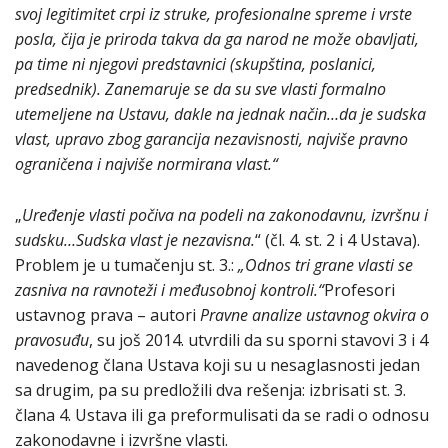
svoj legitimitet crpi iz struke, profesionalne spreme i vrste
posla, čija je priroda takva da ga narod ne može obavljati,
pa time ni njegovi predstavnici (skupština, poslanici,
predsednik). Zanemaruje se da su sve vlasti formalno
utemeljene na Ustavu, dakle na jednak način…da je sudska
vlast, upravo zbog garancija nezavisnosti, najviše pravno
ograničena i najviše normirana vlast.“
„
Uređenje vlasti počiva na podeli na zakonodavnu, izvršnu i
sudsku…Sudska vlast je nezavisna.
“ (čl. 4. st. 2 i 4 Ustava).
Problem je u tumačenju st. 3.:
„Odnos tri grane vlasti se
zasniva na ravnoteži i međusobnoj kontroli.“
Profesori
ustavnog prava – autori
Pravne analize ustavnog okvira o
pravosuđu
, su još 2014. utvrdili da su sporni stavovi 3 i 4
navedenog člana Ustava koji su u nesaglasnosti jedan
sa drugim, pa su predložili dva rešenja: izbrisati st. 3.
člana 4. Ustava ili ga preformulisati da se radi o odnosu
zakonodavne i izvršne vlasti.