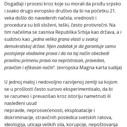
Događaji i procesi kroz koje su morali da prođu srpsko
i svako drugo evropsko društvo da bi na početku 21.
veka došlo do navedenih načela, vrednosti i
procedura su bili složeni, teški, često protivrečni. Na
tim načelima se zasniva Republika Srbija kao država, a i
sudstvo kao „
jedna velika grana vlasti u svakoj
demokratskoj državi. Njen zadatak je da garantuje samo
postojanje vladavine prava i da na taj način obezbedi
pravilnu primenu prava na nepristrasan, pravedan,
pravičan i efikasan način
“. (evropska Magna karta sudija)
U jednoj maloj i nedovoljno razvijenoj zemlji sa kojom
se u prošlosti često surovo eksperimentisalo, da bi
se razumeo i prevazišao kroz istoriju nametnuti ili
nasleđeni usud
nepravde, neprosvećenosti, eksploatacije i
diskriminacije, stravičnih posledica svetskih ratova,
ideologija, uticaja velikih sila, korupcije, nepoštovanja