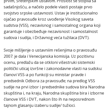
prvim, Sretenjskim ustavom. Prošlost se stopila sa
sadašnjošću, a načelo podele vlasti postaje prvo
svojstvo srpske ustavnosti. Ustav je institucionalno
ojačao pravosuđe kroz uvođenje Visokog saveta
sudstva (VSS), nezavisnog i samostalnog organa koji
garantuje i obezbeđuje nezavisnost i samostalnost
sudova i sudija, i Državnog veća tužilaca (DVT).
Svoje mišljenje o ustavniim rešenjima o pravosuđu
2007. je dala i Venecijanska komisija. Uz pozitivnu
ocenu, predlažu da se otkloni višestruki sistemski
politički uticaj izvršne i zakonodavne vlasti na sudsku:
članovi VSS-a po funkciji su ministar pravde i
predsednik Odbora za pravosuđe; na predlog VSS
sudije na prvi izbor i predsednike sudova bira Narodna
skupština i, na kraju, Narodna skupština bira i izborne
članove VSS i DVT, nakon što ih na neposrednom
tajnom glasanju izaberu sudije/ tužioci.