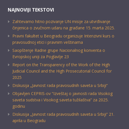
NAJNOVIJI TEKSTOVI
Zahtevamo hitno pozivanje UN misije za utvrđivanje
činjenica o zvučnom udaru na građane 15. marta 2025.
Pravni fakultet u Beogradu organizuje Intenzivni kurs o
pravosudnoj etici i pravnim veštinama
Saopštenje Radne grupe Nacionalnog konventa o
Evropskoj uniji za Poglavlje 23
Report on the Transparency of the Work of the High
Judicial Council and the High Prosecutorial Council for
2025
Diskusija „Javnost rada pravosudnih saveta u Srbiji“
Objavljen CEPRIS-ov “Izveštaj o javnosti rada Visokog
saveta sudstva i Visokog saveta tužilaštva” za 2025.
godinu
Diskusija „Javnost rada pravosudnih saveta u Srbiji” 21.
aprila u Beogradu