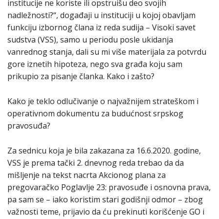
institucije ne koriste ili opstruišu deo svojih
nadležnosti?“, događaji u instituciji u kojoj obavljam
funkciju izbornog člana iz reda sudija – Visoki savet
sudstva (VSS), samo u periodu posle ukidanja
vanrednog stanja, dali su mi više materijala za potvrdu
gore iznetih hipoteza, nego sva građa koju sam
prikupio za pisanje članka. Kako i zašto?
Kako je teklo odlučivanje o najvažnijem strateškom i
operativnom dokumentu za budućnost srpskog
pravosuđa?
Za sednicu koja je bila zakazana za 16.6.2020. godine,
VSS je prema tački 2. dnevnog reda trebao da da
mišljenje na tekst nacrta Akcionog plana za
pregovaračko Poglavlje 23: pravosuđe i osnovna prava,
pa sam se – iako koristim stari godišnji odmor – zbog
važnosti teme, prijavio da ću prekinuti korišćenje GO i