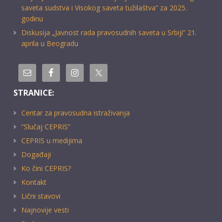
saveta sudstva i Visokog saveta tužilaštva” za 2025.
godinu
Diskusija „Javnost rada pravosudnih saveta u Srbiji” 21.
aprila u Beogradu
STRANICE:
Centar za pravosudna istraživanja
“Slučaj CEPRIS”
CEPRIS u medijima
Događaji
Ko čini CEPRIS?
Kontakt
Lični stavovi
Najnovije vesti