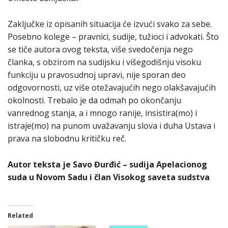
Zaključke iz opisanih situacija će izvući svako za sebe.
Posebno kolege – pravnici, sudije, tužioci i advokati. Što
se tiče autora ovog teksta, više svedočenja nego
članka, s obzirom na sudijsku i višegodišnju visoku
funkciju u pravosudnoj upravi, nije sporan deo
odgovornosti, uz više otežavajućih nego olakšavajućih
okolnosti. Trebalo je da odmah po okončanju
vanrednog stanja, a i mnogo ranije, insistira(mo) i
istraje(mo) na punom uvažavanju slova i duha Ustava i
prava na slobodnu kritičku reč.
Autor teksta je Savo Đurđić – sudija Apelacionog
suda u Novom Sadu i član Visokog saveta sudstva
Related