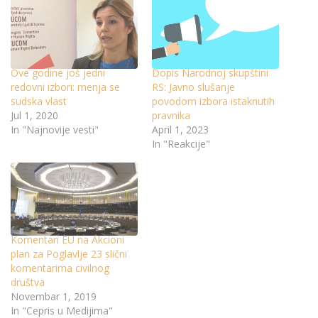
Ove godine još jedni
Dopis Narodnoj skupštini
redovni izbori: menja se
RS: Javno slušanje
sudska vlast
povodom izbora istaknutih
Jul 1, 2020
pravnika
In "Najnovije vesti"
April 1, 2023
In "Reakcije"
Komentari EU na Akcioni
plan za Poglavlje 23 slični
komentarima civilnog
društva
Novembar 1, 2019
In "Cepris u Medijima"