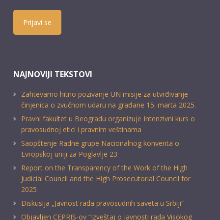
Prijavi se
NAJNOVIJI TEKSTOVI
Zahtevamo hitno pozivanje UN misije za utvrđivanje
činjenica o zvučnom udaru na građane 15. marta 2025.
Pravni fakultet u Beogradu organizuje Intenzivni kurs o
pravosudnoj etici i pravnim veštinama
Saopštenje Radne grupe Nacionalnog konventa o
Evropskoj uniji za Poglavlje 23
Report on the Transparency of the Work of the High
Judicial Council and the High Prosecutorial Council for
2025
Diskusija „Javnost rada pravosudnih saveta u Srbiji“
Objavljen CEPRIS-ov “Izveštaj o javnosti rada Visokog