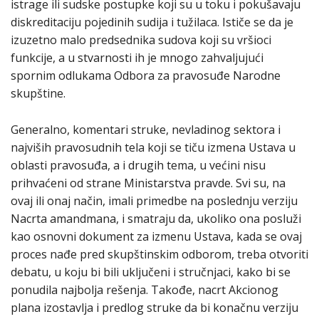
istrage ili sudske postupke koji su u toku i pokušavaju
diskreditaciju pojedinih sudija i tužilaca. Ističe se da je
izuzetno malo predsednika sudova koji su vršioci
funkcije, a u stvarnosti ih je mnogo zahvaljujući
spornim odlukama Odbora za pravosuđe Narodne
skupštine.
Generalno, komentari struke, nevladinog sektora i
najviših pravosudnih tela koji se tiču izmena Ustava u
oblasti pravosuđa, a i drugih tema, u većini nisu
prihvaćeni od strane Ministarstva pravde. Svi su, na
ovaj ili onaj način, imali primedbe na poslednju verziju
Nacrta amandmana, i smatraju da, ukoliko ona posluži
kao osnovni dokument za izmenu Ustava, kada se ovaj
proces nađe pred skupštinskim odborom, treba otvoriti
debatu, u koju bi bili uključeni i stručnjaci, kako bi se
ponudila najbolja rešenja. Takođe, nacrt Akcionog
plana izostavlja i predlog struke da bi konačnu verziju