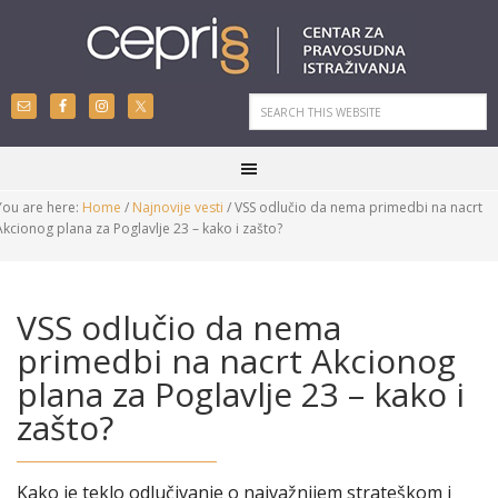
You are here:
Home
/
Najnovije vesti
/
VSS odlučio da nema primedbi na nacrt
Akcionog plana za Poglavlje 23 – kako i zašto?
VSS odlučio da nema
primedbi na nacrt Akcionog
plana za Poglavlje 23 – kako i
zašto?
Kako je teklo odlučivanje o najvažnijem strateškom i