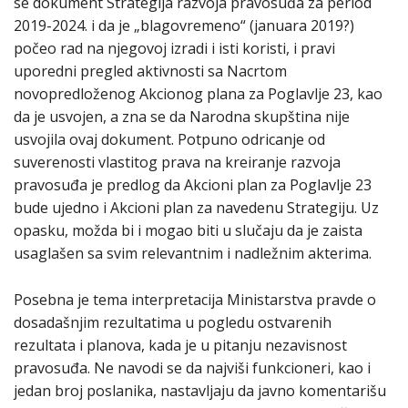
se dokument Strategija razvoja pravosuđa za period
2019-2024. i da je „blagovremeno“ (januara 2019?)
počeo rad na njegovoj izradi i isti koristi, i pravi
uporedni pregled aktivnosti sa Nacrtom
novopredloženog Akcionog plana za Poglavlje 23, kao
da je usvojen, a zna se da Narodna skupština nije
usvojila ovaj dokument. Potpuno odricanje od
suverenosti vlastitog prava na kreiranje razvoja
pravosuđa je predlog da Akcioni plan za Poglavlje 23
bude ujedno i Akcioni plan za navedenu Strategiju. Uz
opasku, možda bi i mogao biti u slučaju da je zaista
usaglašen sa svim relevantnim i nadležnim akterima.
Posebna je tema interpretacija Ministarstva pravde o
dosadašnjim rezultatima u pogledu ostvarenih
rezultata i planova, kada je u pitanju nezavisnost
pravosuđa. Ne navodi se da najviši funkcioneri, kao i
jedan broj poslanika, nastavljaju da javno komentarišu