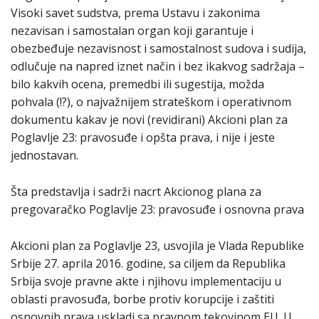
Visoki savet sudstva, prema Ustavu i zakonima
nezavisan i samostalan organ koji garantuje i
obezbeđuje nezavisnost i samostalnost sudova i sudija,
odlučuje na napred iznet način i bez ikakvog sadržaja –
bilo kakvih ocena, premedbi ili sugestija, možda
pohvala (!?), o najvažnijem strateškom i operativnom
dokumentu kakav je novi (revidirani) Akcioni plan za
Poglavlje 23: pravosuđe i opšta prava, i nije i jeste
jednostavan.
Šta predstavlja i sadrži nacrt Akcionog plana za
pregovaračko Poglavlje 23: pravosuđe i osnovna prava
Akcioni plan za Poglavlje 23, usvojila je Vlada Republike
Srbije 27. aprila 2016. godine, sa ciljem da Republika
Srbija svoje pravne akte i njihovu implementaciju u
oblasti pravosuđa, borbe protiv korupcije i zaštiti
osnovnih prava uskladi sa pravnom tekovinom EU. U