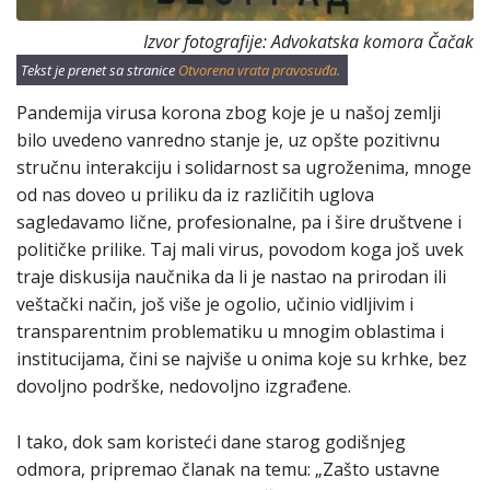
Izvor fotografije: Advokatska komora Čačak
Tekst je prenet sa stranice
Otvorena vrata pravosuđa.
Pandemija virusa korona zbog koje je u našoj zemlji
bilo uvedeno vanredno stanje je, uz opšte pozitivnu
stručnu interakciju i solidarnost sa ugroženima, mnoge
od nas doveo u priliku da iz različitih uglova
sagledavamo lične, profesionalne, pa i šire društvene i
političke prilike. Taj mali virus, povodom koga još uvek
traje diskusija naučnika da li je nastao na prirodan ili
veštački način, još više je ogolio, učinio vidljivim i
transparentnim problematiku u mnogim oblastima i
institucijama, čini se najviše u onima koje su krhke, bez
dovoljno podrške, nedovoljno izgrađene.
I tako, dok sam koristeći dane starog godišnjeg
odmora, pripremao članak na temu: „Zašto ustavne