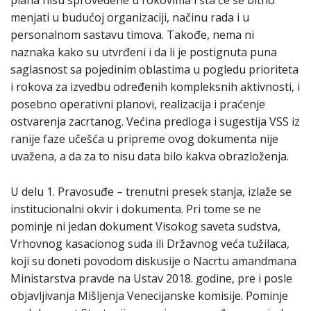
plana nisu sprovedene u rokovima i šta će se bitno
menjati u budućoj organizaciji, načinu rada i u
personalnom sastavu timova. Takođe, nema ni
naznaka kako su utvrđeni i da li je postignuta puna
saglasnost sa pojedinim oblastima u pogledu prioriteta
i rokova za izvedbu određenih kompleksnih aktivnosti, i
posebno operativni planovi, realizacija i praćenje
ostvarenja zacrtanog. Većina predloga i sugestija VSS iz
ranije faze učešća u pripreme ovog dokumenta nije
uvažena, a da za to nisu data bilo kakva obrazloženja.
U delu 1. Pravosuđe – trenutni presek stanja, izlaže se
institucionalni okvir i dokumenta. Pri tome se ne
pominje ni jedan dokument Visokog saveta sudstva,
Vrhovnog kasacionog suda ili Državnog veća tužilaca,
koji su doneti povodom diskusije o Nacrtu amandmana
Ministarstva pravde na Ustav 2018. godine, pre i posle
objavljivanja Mišljenja Venecijanske komisije. Pominje