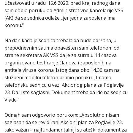
učestvovati u radu. 15.6.2020. pred kraj radnog dana
sam dobio poruku od Administrativne kancelarije VSS
(AK) da se sednica odlaže „jer jedna zaposlena ima
koronu.“
Na dan kada je sednica trebala da bude održana, u
prepodnevnim satima obavešten sam telefonom od
strane sekretara AK VSS da je za sutra u 14 časova
organizovano testiranje članova i zaposlenih na
antitela virusa korona. Istog dana oko 14,30 sam na
službeni mobilni telefon primio poruku: „Imamo
telefonsku sednicu u vezi Akcionog plana za Poglavlje
23. Da li ste saglasni. Dokument treba da ide na sednicu
Vlade.“
Odmah sam odgovorio porukom: „Apsolutno nisam
saglasan da se revidirani Akcioni plan za Poglavlje 23,
tako važan – najfundamentalniji strateški dokument za