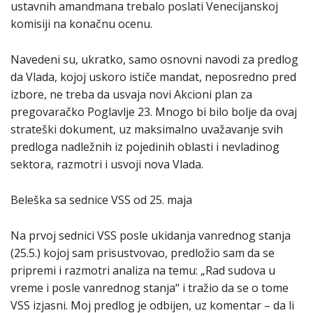
ustavnih amandmana trebalo poslati Venecijanskoj
komisiji na konačnu ocenu.
Navedeni su, ukratko, samo osnovni navodi za predlog
da Vlada, kojoj uskoro ističe mandat, neposredno pred
izbore, ne treba da usvaja novi Akcioni plan za
pregovaračko Poglavlje 23. Mnogo bi bilo bolje da ovaj
strateški dokument, uz maksimalno uvažavanje svih
predloga nadležnih iz pojedinih oblasti i nevladinog
sektora, razmotri i usvoji nova Vlada.
Beleška sa sednice VSS od 25. maja
Na prvoj sednici VSS posle ukidanja vanrednog stanja
(25.5.) kojoj sam prisustvovao, predložio sam da se
pripremi i razmotri analiza na temu: „Rad sudova u
vreme i posle vanrednog stanja“ i tražio da se o tome
VSS izjasni. Moj predlog je odbijen, uz komentar – da li