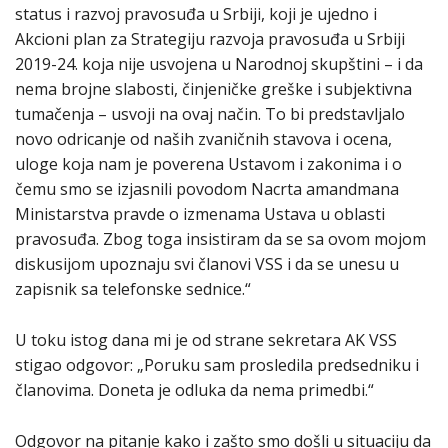
status i razvoj pravosuđa u Srbiji, koji je ujedno i
Akcioni plan za Strategiju razvoja pravosuđa u Srbiji
2019-24. koja nije usvojena u Narodnoj skupštini – i da
nema brojne slabosti, činjeničke greške i subjektivna
tumačenja – usvoji na ovaj način. To bi predstavljalo
novo odricanje od naših zvaničnih stavova i ocena,
uloge koja nam je poverena Ustavom i zakonima i o
čemu smo se izjasnili povodom Nacrta amandmana
Ministarstva pravde o izmenama Ustava u oblasti
pravosuđa. Zbog toga insistiram da se sa ovom mojom
diskusijom upoznaju svi članovi VSS i da se unesu u
zapisnik sa telefonske sednice.“
U toku istog dana mi je od strane sekretara AK VSS
stigao odgovor: „Poruku sam prosledila predsedniku i
članovima. Doneta je odluka da nema primedbi.“
Odgovor na pitanje kako i zašto smo došli u situaciju da