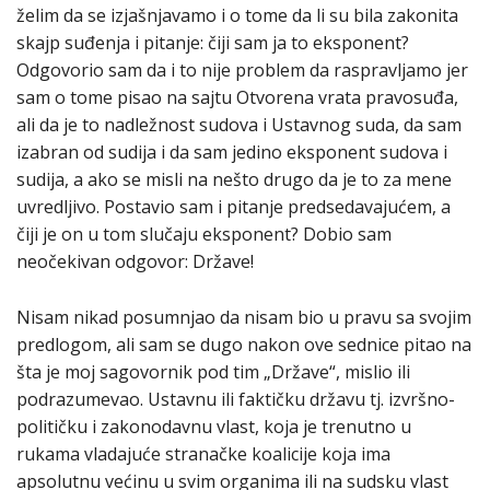
želim da se izjašnjavamo i o tome da li su bila zakonita
skajp suđenja i pitanje: čiji sam ja to eksponent?
Odgovorio sam da i to nije problem da raspravljamo jer
sam o tome pisao na sajtu Otvorena vrata pravosuđa,
ali da je to nadležnost sudova i Ustavnog suda, da sam
izabran od sudija i da sam jedino eksponent sudova i
sudija, a ako se misli na nešto drugo da je to za mene
uvredljivo. Postavio sam i pitanje predsedavajućem, a
čiji je on u tom slučaju eksponent? Dobio sam
neočekivan odgovor: Države!
Nisam nikad posumnjao da nisam bio u pravu sa svojim
predlogom, ali sam se dugo nakon ove sednice pitao na
šta je moj sagovornik pod tim „Države“, mislio ili
podrazumevao. Ustavnu ili faktičku državu tj. izvršno-
političku i zakonodavnu vlast, koja je trenutno u
rukama vladajuće stranačke koalicije koja ima
apsolutnu većinu u svim organima ili na sudsku vlast