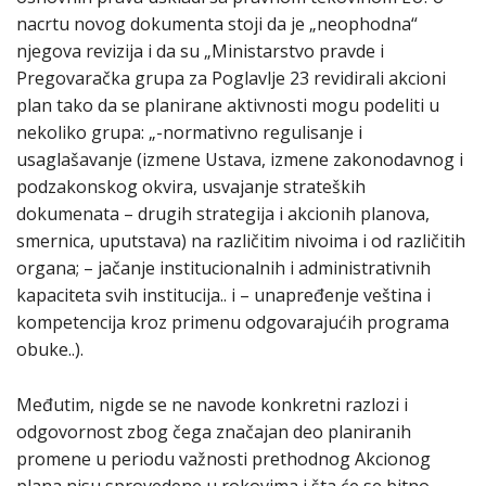
nacrtu novog dokumenta stoji da je „neophodna“
njegova revizija i da su „Ministarstvo pravde i
Pregovaračka grupa za Poglavlje 23 revidirali akcioni
plan tako da se planirane aktivnosti mogu podeliti u
nekoliko grupa: „-normativno regulisanje i
usaglašavanje (izmene Ustava, izmene zakonodavnog i
podzakonskog okvira, usvajanje strateških
dokumenata – drugih strategija i akcionih planova,
smernica, uputstava) na različitim nivoima i od različitih
organa; – jačanje institucionalnih i administrativnih
kapaciteta svih institucija.. i – unapređenje veština i
kompetencija kroz primenu odgovarajućih programa
obuke..).
Međutim, nigde se ne navode konkretni razlozi i
odgovornost zbog čega značajan deo planiranih
promene u periodu važnosti prethodnog Akcionog