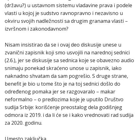
(državu?) u ustavnom sistemu vladavine prava i podele
vlasti u kojoj je sudstvo ravnopravno i nezavisno u
okviru svojih nadležnosti sa drugim granama vlasti –
izvršnom i zakonodavnom?
Nisam insistirao da se i ovaj deo diskusije unese u
zvanični zapisnik koji smo usvojili na narednoj sednici
(2.6.), jer se diskusije sa sednica koje se obavezno audio
snimaju ponekad skraćeno unose u zapisnik, iako
naknadno shvatam da sam pogrešio. S druge strane,
benefit je bio u tome što je na toj sednici došlo do
određenog pomaka jer se razgovaralo – makar
neformalno – o predlozima koje je uputilo Društvo
sudija Srbije: korišćenje preostalog dela godišnjeg
odmora iz 2019. i da li će se i kako vrednovati rad sudija
za 2020. godinu.
Umesto zaključka..