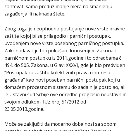
zahtevati samo preduzimanje mera na smanjenju
zagađenja ili naknada štete.
Zbog toga je neophodno postojanje nove vrste pravne
zaštite kojoj bi se prilagodio i parnični postupak,
uvođenjem nove vrste posebnog parničnog postupka.
Zakonodavac je to i pokušao donošenjem Zakona o
parničnom postupku iz 2011.godine i to odredbama čl.
494. do 505. Zakona, u Glavi XXXVI, gde je bio predviđen
“Postupak za zaštitu kolektivnih prava i interesa
građana” kao novi poseban parnični postupak koji u
domaćem procesnom sistemu do sada nije postojao, ali
je Ustavni sud Srbije ove odredbe proglasio neustavnim
svojom odlukom IUz broj 51/2012 od
23.05.2013.godine.
Može se zaključiti da moderno doba nosi sa sobom