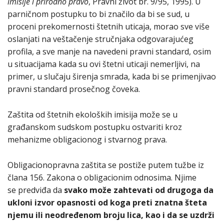
imisije i prirodno pravo
, Pravni život br. 9/95, 1995). U
parničnom postupku to bi značilo da bi se sud, u
proceni prekomernosti štetnih uticaja, morao sve više
oslanjati na veštačenje stručnjaka odgovarajućeg
profila, a sve manje na navedeni pravni standard, osim
u situacijama kada su ovi štetni uticaji nemerljivi, na
primer, u slučaju širenja smrada, kada bi se primenjivao
pravni standard prosečnog čoveka.
Zaštita od štetnih ekoloških imisija može se u
građanskom sudskom postupku ostvariti kroz
mehanizme obligacionog i stvarnog prava.
Obligacionopravna zaštita se postiže putem tužbe iz
člana 156. Zakona o obligacionim odnosima. Njime
se predviđa da
svako može zahtevati od drugoga da
ukloni izvor opasnosti od koga preti znatna šteta
njemu ili neodređenom broju lica, kao i da se uzdrži