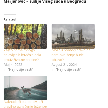
Marjanović – sudije Višeg suda u Beogradu
Related
Zašto nema mnogo
Može li pomoći pravo da
prijavljenih krivičnih dela
nam okruženje bude
protiv životne sredine?
zdravo?
Maj 4, 2022
Avgust 21, 2024
In "Najnovije vesti"
In "Najnovije vesti"
Naknada štete od divljači i
pravilno označenje tuženog