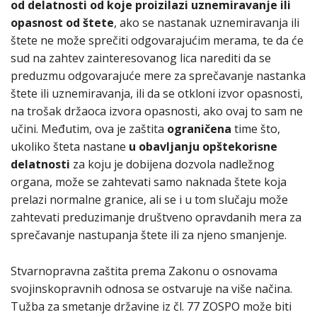
od delatnosti od koje proizilazi uznemiravanje ili
opasnost od štete
, ako se nastanak uznemiravanja ili
štete ne može sprečiti odgovarajućim merama, te da će
sud na zahtev zainteresovanog lica narediti da se
preduzmu odgovarajuće mere za sprečavanje nastanka
štete ili uznemiravanja, ili da se otkloni izvor opasnosti,
na trošak držaoca izvora opasnosti, ako ovaj to sam ne
učini. Međutim, ova je zaštita
ograničena
time što,
ukoliko šteta nastane
u obavljanju opštekorisne
delatnosti
za koju je dobijena dozvola nadležnog
organa, može se zahtevati samo naknada štete koja
prelazi normalne granice, ali se i u tom slučaju može
zahtevati preduzimanje društveno opravdanih mera za
sprečavanje nastupanja štete ili za njeno smanjenje.
Stvarnopravna zaštita prema Zakonu o osnovama
svojinskopravnih odnosa se ostvaruje na više načina.
Tužba za smetanje državine iz čl. 77 ZOSPO može biti