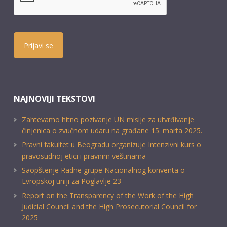
Prijavi se
NAJNOVIJI TEKSTOVI
Zahtevamo hitno pozivanje UN misije za utvrđivanje
činjenica o zvučnom udaru na građane 15. marta 2025.
Pravni fakultet u Beogradu organizuje Intenzivni kurs o
pravosudnoj etici i pravnim veštinama
Saopštenje Radne grupe Nacionalnog konventa o
Evropskoj uniji za Poglavlje 23
Report on the Transparency of the Work of the High
Judicial Council and the High Prosecutorial Council for
2025