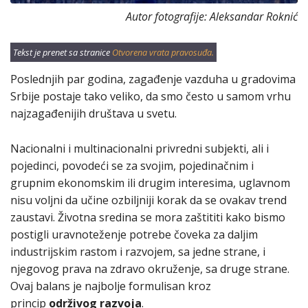
Autor fotografije: Aleksandar Roknić
Tekst je prenet sa stranice
Otvorena vrata pravosuđa.
Poslednjih par godina, zagađenje vazduha u gradovima
Srbije postaje tako veliko, da smo često u samom vrhu
najzagađenijih društava u svetu.
Nacionalni i multinacionalni privredni subjekti, ali i
pojedinci, povodeći se za svojim, pojedinačnim i
grupnim ekonomskim ili drugim interesima, uglavnom
nisu voljni da učine ozbiljniji korak da se ovakav trend
zaustavi. Životna sredina se mora zaštititi kako bismo
postigli uravnoteženje potrebe čoveka za daljim
industrijskim rastom i razvojem, sa jedne strane, i
njegovog prava na zdravo okruženje, sa druge strane.
Ovaj balans je najbolje formulisan kroz
princip
održivog razvoja
.