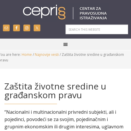
You are here:
Home
/
Najnovije vesti
/
Zaštita životne sredine u građanskom
pravu
Zaštita životne sredine u
građanskom pravu
“Nacionalni i multinacionalni privredni subjekti, ali i
pojedinci, povodeći se za svojim, pojedinačnim i
grupnim ekonomskim ili drugim interesima, uglavnom