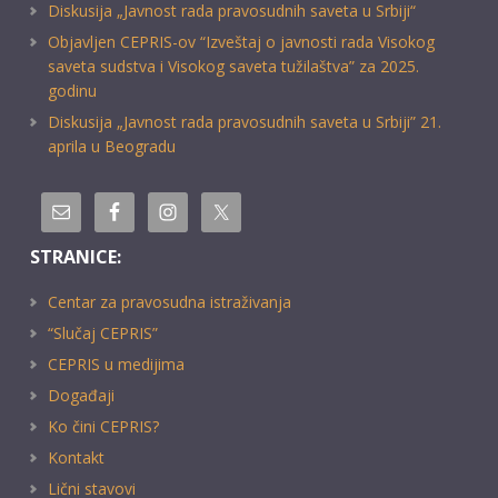
Diskusija „Javnost rada pravosudnih saveta u Srbiji“
Objavljen CEPRIS-ov “Izveštaj o javnosti rada Visokog
saveta sudstva i Visokog saveta tužilaštva” za 2025.
godinu
Diskusija „Javnost rada pravosudnih saveta u Srbiji” 21.
aprila u Beogradu
STRANICE:
Centar za pravosudna istraživanja
“Slučaj CEPRIS”
CEPRIS u medijima
Događaji
Ko čini CEPRIS?
Kontakt
Lični stavovi