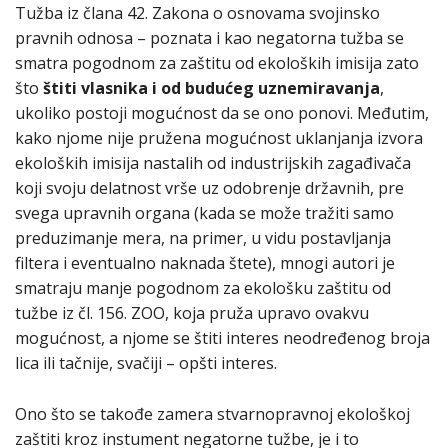
Tužba iz člana 42. Zakona o osnovama svojinsko
pravnih odnosa – poznata i kao negatorna tužba se
smatra pogodnom za zaštitu od ekoloških imisija zato
što
štiti vlasnika i od budućeg uznemiravanja
,
ukoliko postoji mogućnost da se ono ponovi. Međutim,
kako njome nije pružena mogućnost uklanjanja izvora
ekoloških imisija nastalih od industrijskih zagađivača
koji svoju delatnost vrše uz odobrenje državnih, pre
svega upravnih organa (kada se može tražiti samo
preduzimanje mera, na primer, u vidu postavljanja
filtera i eventualno naknada štete), mnogi autori je
smatraju manje pogodnom za ekološku zaštitu od
tužbe iz čl. 156. ZOO, koja pruža upravo ovakvu
mogućnost, a njome se štiti interes neodređenog broja
lica ili tačnije, svačiji – opšti interes.
Ono što se takođe zamera stvarnopravnoj ekološkoj
zaštiti kroz instument negatorne tužbe, je i to