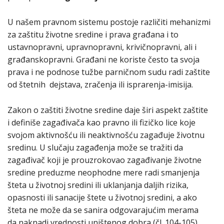
U našem pravnom sistemu postoje različiti mehanizmi
za zaštitu životne sredine i prava građana i to
ustavnopravni, upravnopravni, krivičnopravni, ali i
građanskopravni. Građani ne koriste često ta svoja
prava i ne podnose tužbe parničnom sudu radi zaštite
od štetnih dejstava, zračenja ili isprarenja-imisija.
Zakon o zaštiti životne sredine daje širi aspekt zaštite
i definiše zagađivača kao pravno ili fizičko lice koje
svojom aktivnošću ili neaktivnošću zagađuje životnu
sredinu. U slučaju zagađenja može se tražiti da
zagađivač koji je prouzrokovao zagađivanje životne
sredine preduzme neophodne mere radi smanjenja
šteta u životnoj sredini ili uklanjanja daljih rizika,
opasnosti ili sanacije štete u životnoj sredini, a ako
šteta ne može da se sanira odgovarajućim merama
da naknadi vrednosti uništenog dobra (čl. 104-105).