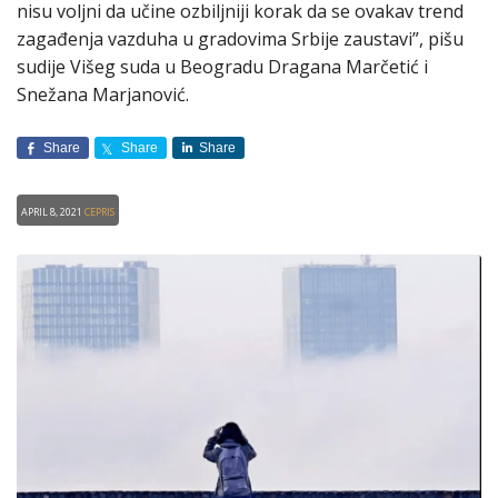
nisu voljni da učine ozbiljniji korak da se ovakav trend
zagađenja vazduha u gradovima Srbije zaustavi”, pišu
sudije Višeg suda u Beogradu Dragana Marčetić i
Snežana Marjanović.
Share
Share
Share
April 8, 2021
CEPRIS