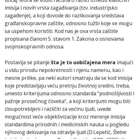
imisija i novih vrsta zagađivanja (tzv. industrijsko
zagađenje), a koji dovode do razlikovanja sredstava
građanskopravne zaštite, odnosno tužbi koje se mogu
sa uspehom koristiti. Kod nas je ova vrsta zaštite
propisana članom 5. stavom 1. Zakona o osnovama
svojinskopravnih odnosa.
Postavlja se pitanje
šta je to uobičajena mera
imajući
u vidu prirodu nepokretnosti i njenu namenu, kao i
mesne prilike, pa neki autori smatraju da se kod imisija
koje predstavljaju veću pretnju životnoj sredini, treba,
umesto kriterijuma odnosno standarda “podnošljivosti i
pažnje prosečnog čoveka“, a koji kriterijumi mogu biti
zloupotrebljeni i različiti za većinu ljudi, uvede
mogućnost veće objektivizacije kroz merenje imisija
standardima prirodnih i medicinskih nauka u pogledu
njihovog delovanja na zdravlje ljudi (D.Lepetić,
Štetne