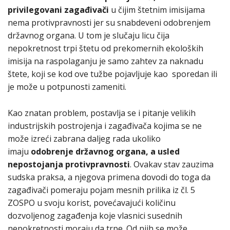
privilegovani zagađivači
u čijim štetnim imisijama
nema protivpravnosti jer su snabdeveni odobrenjem
državnog organa. U tom je slučaju licu čija
nepokretnost trpi štetu od prekomernih ekoloških
imisija na raspolaganju je samo zahtev za naknadu
štete, koji se kod ove tužbe pojavljuje kao sporedan ili
je može u potpunosti zameniti.
Kao znatan problem, postavlja se i pitanje velikih
industrijskih postrojenja i zagađivača kojima se ne
može izreći zabrana daljeg rada ukoliko
imaju
odobrenje državnog organa, a usled
nepostojanja protivpravnosti
. Ovakav stav zauzima
sudska praksa, a njegova primena dovodi do toga da
zagađivači pomeraju pojam mesnih prilika iz čl. 5
ZOSPO u svoju korist, povećavajući količinu
dozvoljenog zagađenja koje vlasnici susednih
nepokretnosti moraju da trpe. Od njih se može