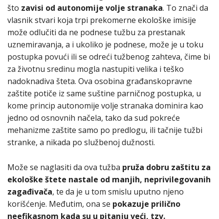
što
zavisi od autonomije volje stranaka
. To znači da
vlasnik stvari koja trpi prekomerne ekološke imisije
može odlučiti da ne podnese tužbu za prestanak
uznemiravanja, a i ukoliko je podnese, može je u toku
postupka povući ili se odreći tužbenog zahteva, čime bi
za životnu sredinu mogla nastupiti velika i teško
nadoknadiva šteta. Ova osobina građanskopravne
zaštite potiče iz same suštine parničnog postupka, u
kome princip autonomije volje stranaka dominira kao
jedno od osnovnih načela, tako da sud pokreće
mehanizme zaštite samo po predlogu, ili tačnije tužbi
stranke, a nikada po službenoj dužnosti.
Može se naglasiti da ova tužba
pruža dobru zaštitu za
ekološke štete nastale od manjih, neprivilegovanih
zagađivača
, te da je u tom smislu uputno njeno
korišćenje. Međutim, ona se
pokazuje prilično
neefikasnom kada su u pitanju veći, tzv.