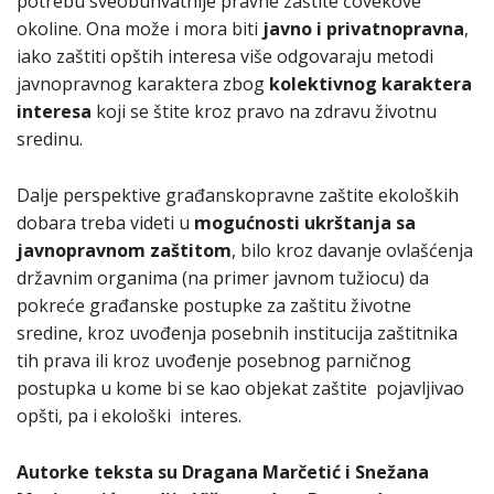
potrebu sveobuhvatnije pravne zaštite čovekove
okoline. Ona može i mora biti
javno i privatnopravna
,
iako zaštiti opštih interesa više odgovaraju metodi
javnopravnog karaktera zbog
kolektivnog karaktera
interesa
koji se štite kroz pravo na zdravu životnu
sredinu.
Dalje perspektive građanskopravne zaštite ekoloških
dobara treba videti u
mogućnosti ukrštanja sa
javnopravnom zaštitom
, bilo kroz davanje ovlašćenja
državnim organima (na primer javnom tužiocu) da
pokreće građanske postupke za zaštitu životne
sredine, kroz uvođenja posebnih institucija zaštitnika
tih prava ili kroz uvođenje posebnog parničnog
postupka u kome bi se kao objekat zaštite pojavljivao
opšti, pa i ekološki interes.
Autorke teksta su Dragana Marčetić i Snežana