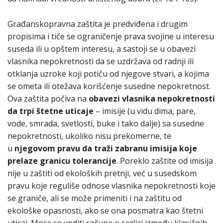
Građanskopravna zaštita je predviđena i drugim
propisima i tiče se ograničenje prava svojine u interesu
suseda ili u opštem interesu, a sastoji se u obavezi
vlasnika nepokretnosti da se uzdržava od radnji ili
otklanja uzroke koji potiču od njegove stvari, a kojima
se ometa ili otežava korišćenje susedne nepokretnost.
Ova zaštita počiva na
obavezi vlasnika nepokretnosti
da trpi štetne uticaje
– imisije (u vidu dima, pare,
vode, smrada, svetlosti, buke i tako dalje) sa susedne
nepokretnosti, ukoliko nisu prekomerne, te
u
njegovom pravu da traži zabranu imisija koje
prelaze granicu tolerancije
. Poreklo zaštite od imisija
nije u zaštiti od ekoloških pretnji, već u susedskom
pravu koje reguliše odnose vlasnika nepokretnosti koje
se graniče, ali se može primeniti i na zaštitu od
ekološke opasnosti, ako se ona posmatra kao štetni
uticaj. Mora se voditi računa o razlici između klasičnih