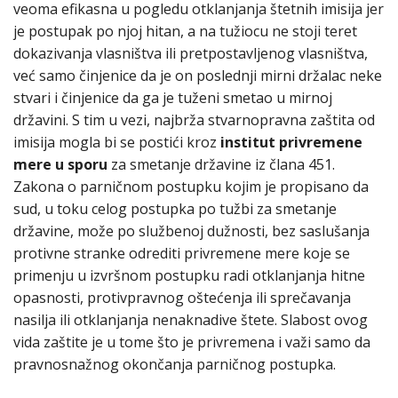
veoma efikasna u pogledu otklanjanja štetnih imisija jer
je postupak po njoj hitan, a na tužiocu ne stoji teret
dokazivanja vlasništva ili pretpostavljenog vlasništva,
već samo činjenice da je on poslednji mirni držalac neke
stvari i činjenice da ga je tuženi smetao u mirnoj
državini. S tim u vezi, najbrža stvarnopravna zaštita od
imisija mogla bi se postići kroz
institut privremene
mere u sporu
za smetanje državine iz člana 451.
Zakona o parničnom postupku kojim je propisano da
sud, u toku celog postupka po tužbi za smetanje
državine, može po službenoj dužnosti, bez saslušanja
protivne stranke odrediti privremene mere koje se
primenju u izvršnom postupku radi otklanjanja hitne
opasnosti, protivpravnog oštećenja ili sprečavanja
nasilja ili otklanjanja nenaknadive štete. Slabost ovog
vida zaštite je u tome što je privremena i važi samo da
pravnosnažnog okončanja parničnog postupka.