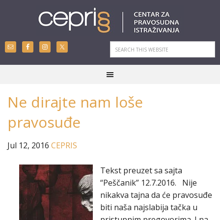
Ne dirajte nam loše
pravosuđe
Jul 12, 2016
CEPRIS
Tekst preuzet sa sajta
“Peščanik” 12.7.2016. Nije
nikakva tajna da će pravosuđe
biti naša najslabija tačka u
pristupnim pregovorima. I na