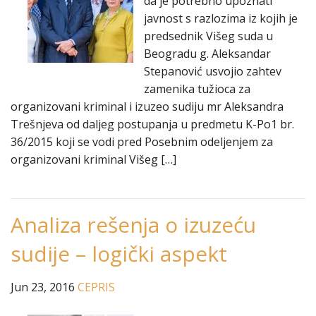
da je potrebno upoznati
javnost s razlozima iz kojih je
predsednik Višeg suda u
Beogradu g. Aleksandar
Stepanović usvojio zahtev
zamenika tužioca za
organizovani kriminal i izuzeo sudiju mr Aleksandra
Trešnjeva od daljeg postupanja u predmetu K-Po1 br.
36/2015 koji se vodi pred Posebnim odeljenjem za
organizovani kriminal Višeg […]
Analiza rešenja o izuzeću
sudije – logički aspekt
Jun 23, 2016
CEPRIS