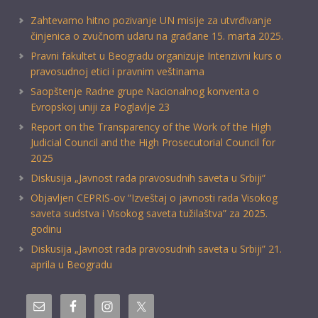
Zahtevamo hitno pozivanje UN misije za utvrđivanje
činjenica o zvučnom udaru na građane 15. marta 2025.
Pravni fakultet u Beogradu organizuje Intenzivni kurs o
pravosudnoj etici i pravnim veštinama
Saopštenje Radne grupe Nacionalnog konventa o
Evropskoj uniji za Poglavlje 23
Report on the Transparency of the Work of the High
Judicial Council and the High Prosecutorial Council for
2025
Diskusija „Javnost rada pravosudnih saveta u Srbiji“
Objavljen CEPRIS-ov “Izveštaj o javnosti rada Visokog
saveta sudstva i Visokog saveta tužilaštva” za 2025.
godinu
Diskusija „Javnost rada pravosudnih saveta u Srbiji” 21.
aprila u Beogradu