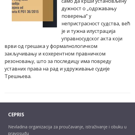
само да крши установљену
дужност о „одржавању
поверења“ у
непристрасност судства, већ
је и тужна илустрација
управносудског акта који
врви од грешака у формалнологичком
закључивању и кохерентном правничком
резоновању, што за последицу има повреду
уставних права на рад и удруживање судије
Трешњева.
CEPRIS
Nevladina organizacija za proučavanje, istraživanje i obuku u
pravosuđu