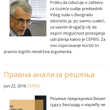
Priliku da odlučuje o zahtevu
za izuzeće sudije predsednik
Višeg suda u Beogradu
iskoristio je, po svemu sudeći,
za sasvim drugačiji cilj: da
ospori mogućnost postojanja
udruženja kakvo je CEPRIS. Za
ovo osporavanje koristi tri
pravno-logički neodrživa argumenta.
Правна анализа решења
Jun 22, 2016
CEPRIS
Решење председника Вишег
суда у Београду о изузећу не