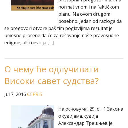
normativnom i na faktičkom
planu. Na ovom drugom
posebno. Jedan od razloga da
se pregovori otvore baš tim poglavljima rezultat je
umesne procene da će za rešavanje naše pravosudne
enigme, ali i nevolja […]
О чему ће одлучивати
Високи савет судства?
Jul 7, 2016
CEPRIS
На основу чл. 29, ст. 1 Закона
о судијама, судија
Александар Трешњев је