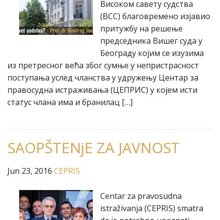
Високом савету судства
(ВСС) благовремено изјавио
притужбу на решење
председника Вишег суда у
Београду којим се изузима
из претресног већа због сумње у непристрасност
поступања услед чланства у удружењу Центар за
правосудна истраживања (ЦЕПРИС) у којем исти
статус члана има и бранилац […]
SAOPŠTENjE ZA JAVNOST
Jun 23, 2016
CEPRIS
Centar za pravosudna
istraživanja (CEPRIS) smatra