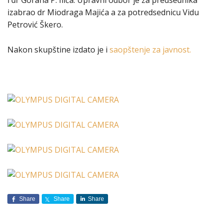
i dr Gorana P. Ilića. Upravni odbor je za predsednika
izabrao dr Miodraga Majića a za potredsednicu Vidu
Petrović Škero.
Nakon skupštine izdato je i
saopštenje za javnost.
Share
Share
Share