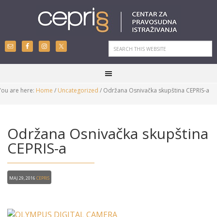
You are here:
Home
/
Uncategorized
/
Održana Osnivačka skupština CEPRIS-a
Održana Osnivačka skupština
CEPRIS-a
Maj 29, 2016
CEPRIS