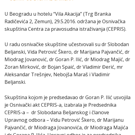
U Beogradu u hotelu “Vila Akacija” (Trg Branka
Radičevića 2, Zemun), 29.5.2016. održana je Osnivačka
skupština Centra za pravosudna istraživanja (CEPRIS).
U radu osnivačke skupštine učestvovali su dr Slobodan
Beljanski, Vida Petrović Škero, dr Marijana Pajvančić, dr
Miodrag Jovanović, dr Goran P. Ilić, dr Miodrag Majić, dr
Zoran Mirković, dr Bojan Spaić, dr Vladimir Đerić, mr
Aleksandar Trešnjev, Nebojša Maraš i Vladimir
Beljanski.
Skupština kojom je predsedavao dr Goran P. Ilić usvojila
je Osnivački akt CEPRIS-a, izabrala je Predsednika
CEPRIS-a – dr Slobodana Beljanskog i članove
Upravnog odbora – Vidu Petrović Škero, dr Marijanu
Pajvančić, dr Miodraga Jovanovića, dr Miodraga Majića