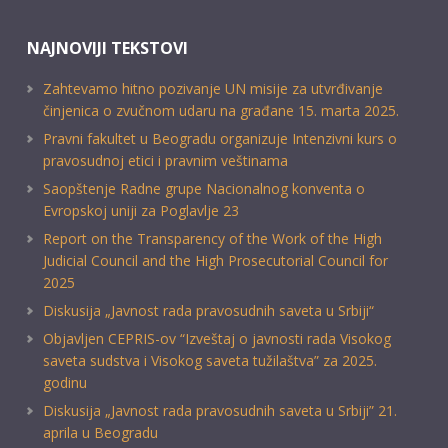
NAJNOVIJI TEKSTOVI
Zahtevamo hitno pozivanje UN misije za utvrđivanje
činjenica o zvučnom udaru na građane 15. marta 2025.
Pravni fakultet u Beogradu organizuje Intenzivni kurs o
pravosudnoj etici i pravnim veštinama
Saopštenje Radne grupe Nacionalnog konventa o
Evropskoj uniji za Poglavlje 23
Report on the Transparency of the Work of the High
Judicial Council and the High Prosecutorial Council for
2025
Diskusija „Javnost rada pravosudnih saveta u Srbiji“
Objavljen CEPRIS-ov “Izveštaj o javnosti rada Visokog
saveta sudstva i Visokog saveta tužilaštva” za 2025.
godinu
Diskusija „Javnost rada pravosudnih saveta u Srbiji” 21.
aprila u Beogradu