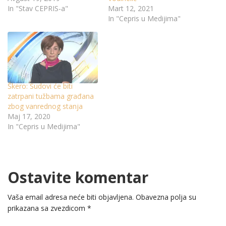
In "Stav CEPRIS-a"
Mart 12, 2021
In "Cepris u Medijima"
Škero: Sudovi će biti
zatrpani tužbama građana
zbog vanrednog stanja
Maj 17, 2020
In "Cepris u Medijima"
Ostavite komentar
Vaša email adresa neće biti objavljena.
Obavezna polja su
prikazana sa zvezdicom
*