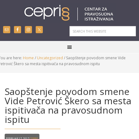
You are here:
Home
/
Uncategorized
/
Saopštenje povodom smene Vide
Petrović Škero sa mesta ispitivača na pravosudnom ispitu
Saopštenje povodom smene
Vide Petrović Škero sa mesta
ispitivača na pravosudnom
ispitu
Februar 17, 2017
CEPRIS