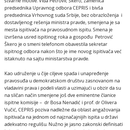
stvarne motive. Vida Petrović Škero, zamenica
predsednika Upravnog odbora CEPRIS i bivša
predsednica Vrhovnog suda Srbije, bez obrazloženja i
dostavljenog rešenja ministra pravde, smenjena je sa
mesta ispitivača na pravosudnom ispitu. Smena je
izvršena usred ispitinog roka a gospođu Petrović
Škero je o smeni telefonom obavestila sekretar
ispitnog odbora nakon što je ime novog ispitivača već
istaknuto na sajtu ministarstva pravde.
Kao udruženje u čije ciljeve spada i unapređenje
pravosuđa u demokratskom društvu zasnovanom na
vladavini prava i podeli vlasti a uzimajući u obzir da su
na sličan način smenjene još dve eminentne članice
ispitne komisije – dr Bosa Nenadić i prof. dr Olivera
Vučić, CEPRIS poziva nadležne da oblast angažovanja
ispitivača na jednom od najznačajnijih ispita u državi
adekvatno regulišu. Nužno je jasno zakonski definisati