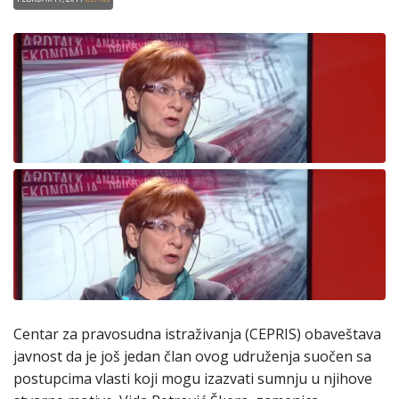
Centar za pravosudna istraživanja (CEPRIS) obaveštava
javnost da je još jedan član ovog udruženja suočen sa
postupcima vlasti koji mogu izazvati sumnju u njihove