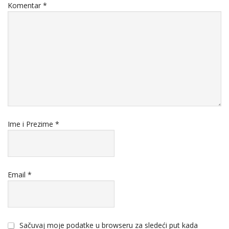
Komentar
*
Ime i Prezime
*
Email
*
Sačuvaj moje podatke u browseru za sledeći put kada