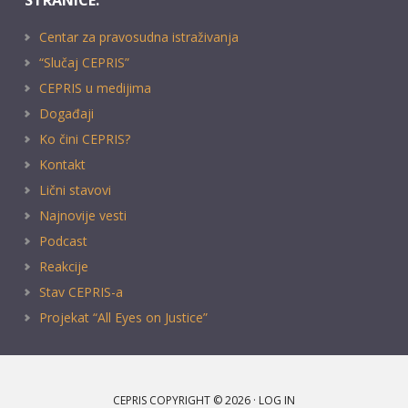
STRANICE:
Centar za pravosudna istraživanja
“Slučaj CEPRIS”
CEPRIS u medijima
Događaji
Ko čini CEPRIS?
Kontakt
Lični stavovi
Najnovije vesti
Podcast
Reakcije
Stav CEPRIS-a
Projekat “All Eyes on Justice”
CEPRIS COPYRIGHT © 2026 ·
LOG IN