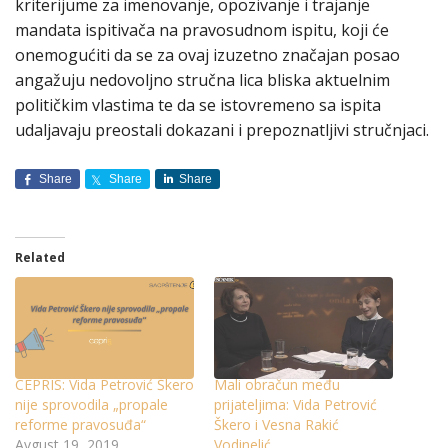
kriterijume za imenovanje, opozivanje i trajanje
mandata ispitivača na pravosudnom ispitu, koji će
onemogućiti da se za ovaj izuzetno značajan posao
angažuju nedovoljno stručna lica bliska aktuelnim
političkim vlastima te da se istovremeno sa ispita
udaljavaju preostali dokazani i prepoznatljivi stručnjaci.
Share
Share
Share
Related
CEPRIS: Vida Petrović Škero
Mali obračun među
nije sprovodila „propale
prijateljima: Vida Petrović
reforme pravosuđa“
Škero i Vesna Rakić
Avgust 19, 2019
Vodinelić