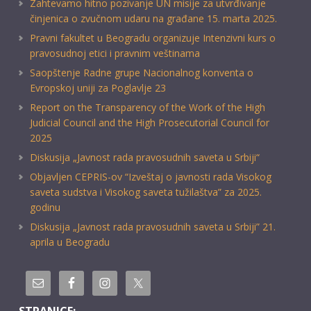
Zahtevamo hitno pozivanje UN misije za utvrđivanje
činjenica o zvučnom udaru na građane 15. marta 2025.
Pravni fakultet u Beogradu organizuje Intenzivni kurs o
pravosudnoj etici i pravnim veštinama
Saopštenje Radne grupe Nacionalnog konventa o
Evropskoj uniji za Poglavlje 23
Report on the Transparency of the Work of the High
Judicial Council and the High Prosecutorial Council for
2025
Diskusija „Javnost rada pravosudnih saveta u Srbiji“
Objavljen CEPRIS-ov “Izveštaj o javnosti rada Visokog
saveta sudstva i Visokog saveta tužilaštva” za 2025.
godinu
Diskusija „Javnost rada pravosudnih saveta u Srbiji” 21.
aprila u Beogradu