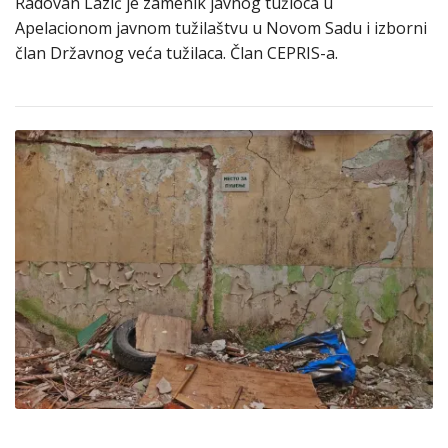
Radovan Lazić je zamenik javnog tužioca u
Apelacionom javnom tužilaštvu u Novom Sadu i izborni
član Državnog veća tužilaca. Član CEPRIS-a.