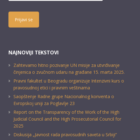
Prijavi se
NAJNOVIJI TEKSTOVI
Zahtevamo hitno pozivanje UN misije za utvrđivanje
činjenica o zvučnom udaru na građane 15. marta 2025.
Pravni fakultet u Beogradu organizuje Intenzivni kurs o
pravosudnoj etici i pravnim veštinama
Saopštenje Radne grupe Nacionalnog konventa o
Evropskoj uniji za Poglavlje 23
Report on the Transparency of the Work of the High
Judicial Council and the High Prosecutorial Council for
2025
Diskusija „Javnost rada pravosudnih saveta u Srbiji“