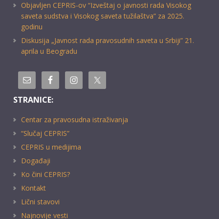
Objavljen CEPRIS-ov “Izveštaj o javnosti rada Visokog
saveta sudstva i Visokog saveta tužilaštva” za 2025.
godinu
Diskusija „Javnost rada pravosudnih saveta u Srbiji” 21.
aprila u Beogradu
STRANICE:
Centar za pravosudna istraživanja
“Slučaj CEPRIS”
CEPRIS u medijima
Događaji
Ko čini CEPRIS?
Kontakt
Lični stavovi
Najnovije vesti