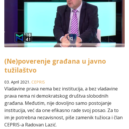
(Ne)poverenje građana u javno
tužilaštvo
03. April 2021.
CEPRIS
Vladavine prava nema bez institucija, a bez vladavine
prava nema ni demokratskog društva slobodnih
građana. Međutim, nije dovoljno samo postojanje
institucija, već da one efikasno rade svoj posao. Za to
im je potrebna nezavisnost, piše zamenik tužioca i član
CEPRIS-a Radovan Lazić.