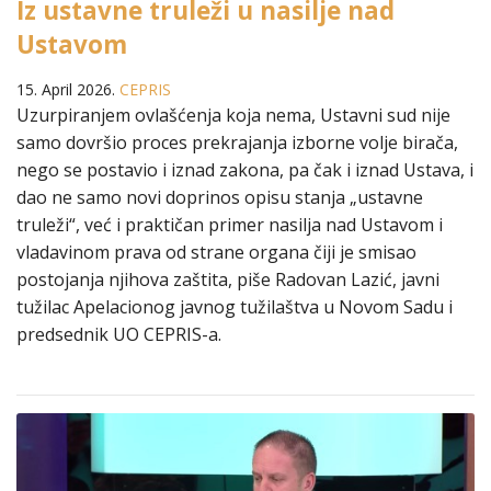
Iz ustavne truleži u nasilje nad
Ustavom
15. April 2026.
CEPRIS
Uzurpiranjem ovlašćenja koja nema, Ustavni sud nije
samo dovršio proces prekrajanja izborne volje birača,
nego se postavio i iznad zakona, pa čak i iznad Ustava, i
dao ne samo novi doprinos opisu stanja „ustavne
truleži“, već i praktičan primer nasilja nad Ustavom i
vladavinom prava od strane organa čiji je smisao
postojanja njihova zaštita, piše Radovan Lazić, javni
tužilac Apelacionog javnog tužilaštva u Novom Sadu i
predsednik UO CEPRIS-a.